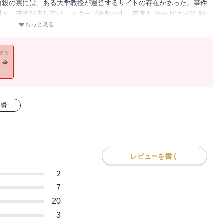
自殺の裏には、ある大学教授が運営するサイトの存在があった。事件
と、若手記者長妻は、スクープ合戦の中、何度も“抜かれ”ながら独
なぜ立ち上げられたのか？ 東京、新潟、米国etc. 事件の裏にあ
もっと見る
ーテインメント小説。
11まで
！全
場瞬一
レビューを書く
2
7
20
3