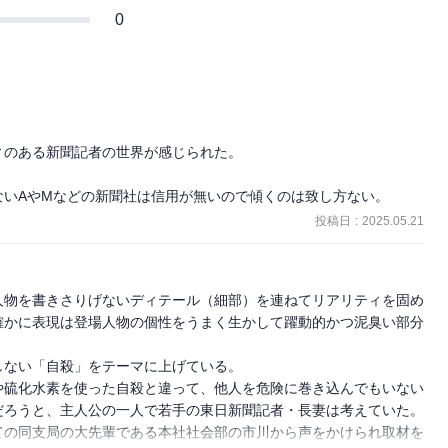
0
のある新聞記者の世界が感じられた。

ないAやMなどの新聞社は信用が無いので傾くのは致し方ない。
投稿日
:
2025.05.21
人物を書きさりげないディテール（細部）を連ねてリアリティを固め
確かに表現は登場人物の個性をうまく生かして躍動的かつ泥臭い部分
ない「自殺」をテーマに上げている。

や硫化水素を使った自殺と違って、他人を危険に巻き込んでもいない
ろうと、主人公の一人で若手の東日新聞記者・長妻は考えていた。

ての同支局の大先輩である本社社会部の市川から声をかけられ取材を