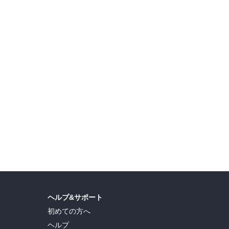
【夏電書2026】真夏のまとめ読み！ 合本・高額本フェア
【夏電書2026】話題沸騰！ 今イチバン熱いヒット作＆原作本フェア
【
ヘルプ&サポート
初めての方へ
ヘルプ