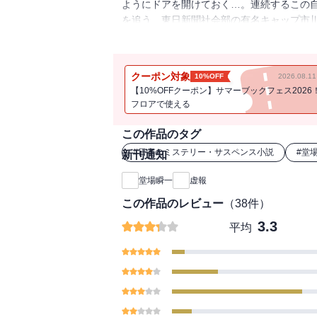
ようにドアを開けておく…。連続するこの
を追う、東日新聞社会部の有名キャップ市川
自の取材ルートで真実を追う。自殺サイトは
る虚実とは？ 報道の最前線を描くエンタ
クーポン対象
10%OFF
2026.08.
【10%OFFクーポン】サマーブックフェス2026
フロアで使える
この作品のタグ
#
日本のミステリー・サスペンス小説
#
堂
新刊通知
堂場瞬一
虚報
この作品のレビュー
（
38
件）
3.3
平均