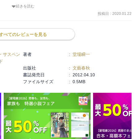
続きを読む
んでおり、その根源は呼称「自殺サイト」から波及しサイトの主宰者
投稿日
:
2020.01.22
(かみやま)であることが分かり大きな波紋を広げた。

ら死を選ぶこと、自死は犯罪ではありません。

すべてのレビューを見る
ないからに他なりません。

かせることで自殺教唆が成立する。とあるが、掲示板には「死ね」と
・サスペン
著者
:
堂場瞬一
理に生きる必要があるのか、安楽死の要件は、ほとんど自死にも当て
ド
』

出版社
:
文藝春秋
。

書誌発売日
:
2012.04.10
探り記事にするため積極果敢に取材を進めるのです。

ファイルサイズ
:
0.5MB
かし、人の生命は儚い、だからこそ大切に生きなければならないと思
た。

導き出すことに意義があると思います。