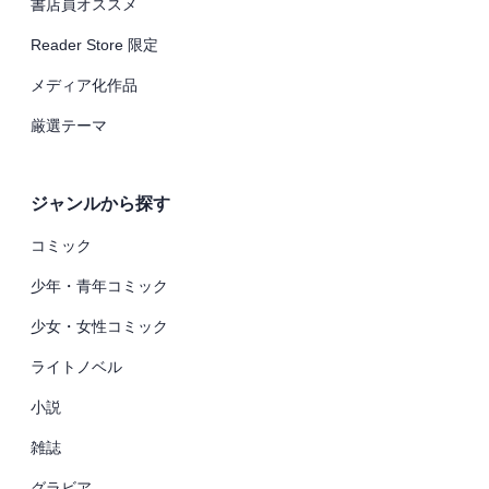
書店員オススメ
Reader Store 限定
メディア化作品
厳選テーマ
ジャンルから探す
コミック
少年・青年コミック
少女・女性コミック
ライトノベル
小説
雑誌
グラビア