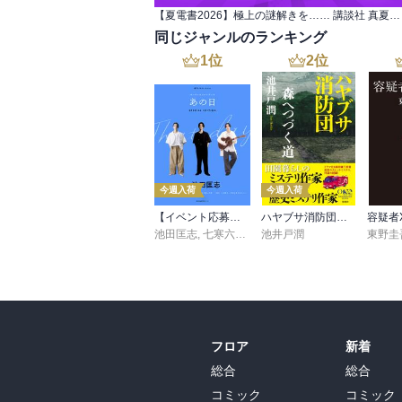
【夏電書2026】極上の謎解きを…… 講談社 真夏のミステリーフェア
同じジャンルのランキング
1
位
2
位
今週入荷
今週入荷
【イベント応募シリアルコード付】池田匡志出演・オーディオフォトブック「あの日」SPECIAL EDITION（音声／動画付）
ハヤブサ消防団 森へつづく道
容疑者
池田匡志
,
七寒六温
,
konoko58
池井戸潤
,
村崎キコ
東野圭
フロア
新着
総合
総合
コミック
コミック