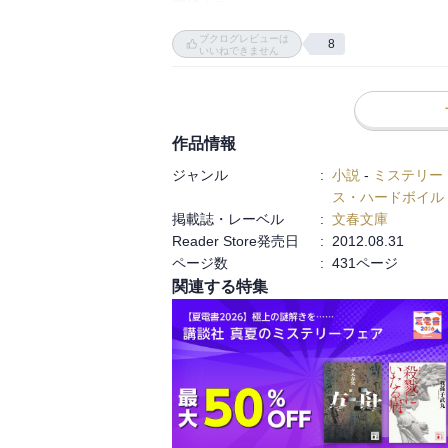
継続する。

　今回の事件は、全国で七都県一八人に及
ブクログレビューは
8
は、テレビにも出演している大学教授の上山
いいねできません
　上山の主張は概ね以下の通り。

　『自殺は、自らを殺すことで。自死は、自
自ら命を絶った人を罰することに全く意味が
　刑法第二百二条、相手に自殺の意思を抱
作品情報
は書いていない。

ジャンル
:
小説
-
ミステリー
　生きているのが苦痛であるのに、なぜ無
ス・ハードボイル
はまり、人間には自らの死を選ぶ権利がある
掲載誌・レーベル
:
文春文庫
　警察は、上山を自殺幇助の容疑で逮捕した
Reader Store発売日
:
2012.08.31
　社会部市川と長妻は、自殺サイトの本質を
ページ数
:
431ページ
　以上が導入部のあらすじです。

関連する特集
　上山氏の主張に反論するのは難しい。し
う。自他の生命について考える良い機会でし
　この問題の答えは、あなた自身で考えを