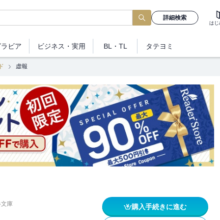
詳細検索
はじ
グラビア
ビジネス
・実用
BL・TL
タテヨミ
ド
虚報
春文庫
購入手続きに進む