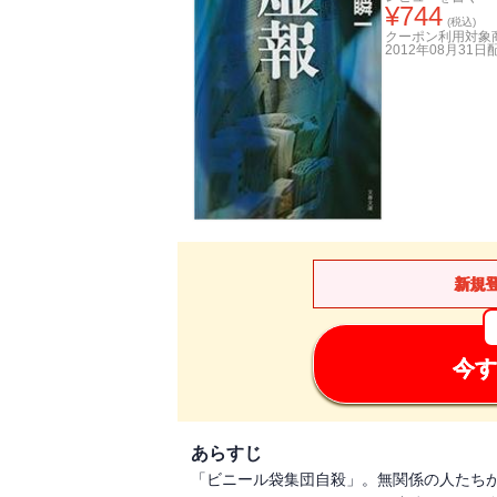
¥
744
(税込)
クーポン利用対象
2012年08月31日
新規
今す
あらすじ
「ビニール袋集団自殺」。無関係の人たち