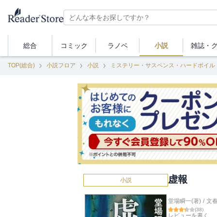
総合
コミック
ラノベ
小説
雑誌・
TOP(総合)
小説フロア
小説
ミステリー・サスペンス・ハードボイル
虚報
小説
堂場瞬一(著)
/
文
(
38
)
レビューを書く