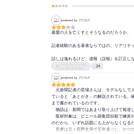
powered by ブクログ
最愛の人を亡くすとそうなるのだろうか。

記者経験のある著者ならではの、リアリティ
話しは逸れるけど、虚報（誤報）を訂正し
ブクログレビューは
24
いいねできません
powered by ブクログ
　元新聞記者の堂場さんは、モデルなしで
ていると「あとがき」の解説されている。
まで書かれているのです。

　物語は、新聞ではあまり取り上げて報道し
　取材対象は、ビニール袋集団自殺で練炭
のだから、いずれ話題にも上がらなくなるだ
　長妻は元々長野支局で五年過ごし、かつ