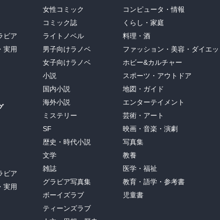
女性コミック
コンピュータ・情報
コミック誌
くらし・家庭
ラビア
ライトノベル
料理・酒
・実用
男子向けラノベ
ファッション・美容・ダイエッ
女子向けラノベ
ホビー&カルチャー
小説
スポーツ・アウトドア
国内小説
地図・ガイド
海外小説
エンターテイメント
グ
ミステリー
芸術・アート
SF
映画・音楽・演劇
歴史・時代小説
写真集
文学
教養
雑誌
医学・福祉
ラビア
グラビア写真集
教育・語学・参考書
・実用
ボーイズラブ
児童書
ティーンズラブ