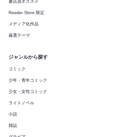
書店員オススメ
Reader Store 限定
メディア化作品
厳選テーマ
ジャンルから探す
コミック
少年・青年コミック
少女・女性コミック
ライトノベル
小説
雑誌
グラビア