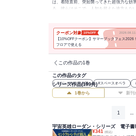
は、着陸直前、突如襲ってきた超強力な妨
る。彼らはそこで、人知を超えた途方もな
決まったのだった……！邦訳版400巻を超
場！（※通常書籍版第５巻第１話収録／電
クーポン対象
10%OFF
2026.08.
【10%OFFクーポン】サマーブックフェス2026
フロアで使える
この作品の1巻
この作品のタグ
#
ロングセラー小説
#
スペースオペラ
シリーズ作品(
199
件)
1巻から
新刊
1
...
宇宙英雄ローダン・シリーズ 電子書
¥
341
(税込)