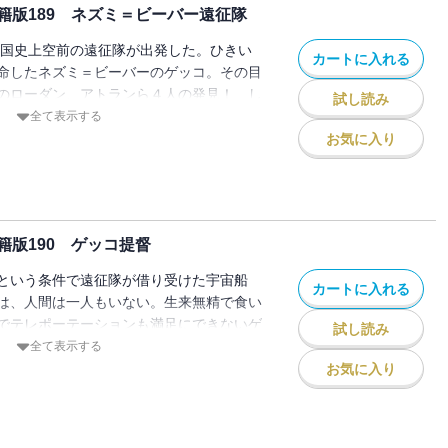
籍版189 ネズミ＝ビーバー遠征隊
系帝国史上空前の遠征隊が出発した。ひきい
カートに入れる
命したネズミ＝ビーバーのゲッコ。その目
のローダン、アトランら４人の発見！ し
試し読み
》の乗員に人間は一人もいなかっ
全て表示する
お気に入り
版190 ゲッコ提督
という条件で遠征隊が借り受けた宇宙船
カートに入れる
は、人間は一人もいない。生来無精で食い
でテレポーテーションも満足にできないゲ
試し読み
ネズミ＝ビーバーたちが乗る《トラムプ》
全て表示する
て任務の完遂はなるか!?
お気に入り