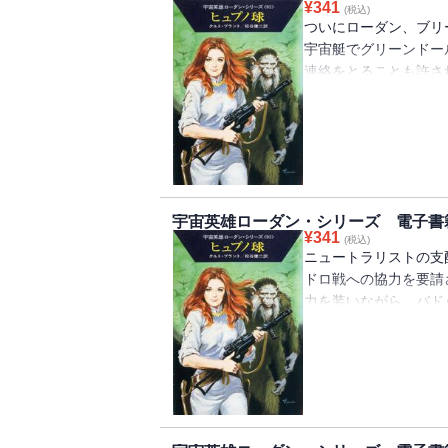
¥
341
(税込)
ついにローダン、ブリ
宇宙艇でグリーンドー
連絡をとることも許さ
然でその本拠地バドゥ
た・・・・・・。
宇宙英雄ローダン・シリーズ 電子書籍
¥
341
(税込)
ニュートラリストの支
ドロ戦への協力を要請
力を装いながら、バド
もそのバドゥンにホン
が、ニュートラリスト
た・・・・・・！