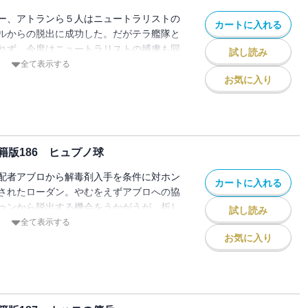
ー、アトランら５人はニュートラリストの
カートに入れる
ルからの脱出に成功した。だがテラ艦隊と
れず、今度はニュートラリストの捕虜も同
試し読み
ンに連れていかれてしまっ
全て表示する
お気に入り
版186 ヒュプノ球
配者アブロから解毒剤入手を条件に対ホン
カートに入れる
されたローダン。やむをえずアブロへの協
ゥンから脱出する機会をうかがうが、折し
試し読み
ドロは以下の秘密工作員アル・ジガーズ
全て表示する
を殲滅すべく潜入しようとしてい
お気に入り