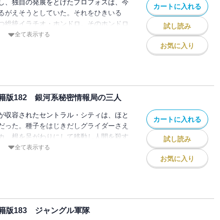
し、独自の発展をとげたプロフォスは、今
カートに入れる
るがえそうとしていた。それをひきいる
つ総統イラチオ・ホンドロ。そのホンドロ
試し読み
ンら連合帝国を支える五人の男たちは捕虜
全て表示する
。
お気に入り
籍版182 銀河系秘密情報局の三人
が収容されたセントラル・シティは、ほと
カートに入れる
だった。種子をはじきだしグライダーさえ
カ、根を足がわりにして移動し人間を殺す
試し読み
植物が繁茂するジャングルに取り囲まれた
全て表示する
てローダンの脱出はなるか・・・・・・!?
お気に入り
版183 ジャングル軍隊