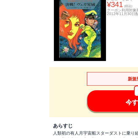
¥
341
(税込)
クーポン利用対象
2012年11月30日
新規
今す
あらすじ
人類初の有人月宇宙船スターダストに乗り