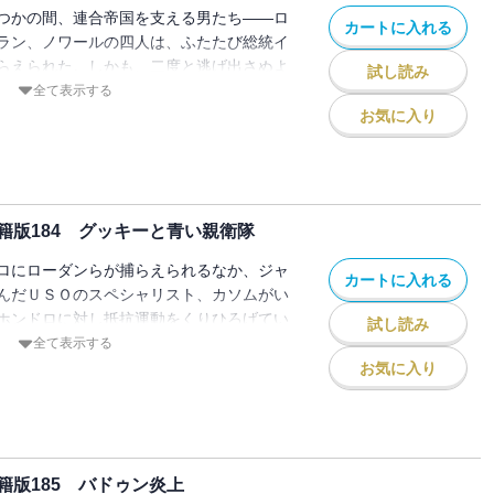
つかの間、連合帝国を支える男たち――ロ
カートに入れる
ラン、ノワールの四人は、ふたたび総統イ
らえられた。しかも、二度と逃げ出さぬよ
試し読み
てしまった。その毒は、ホンドロだけが持
全て表示する
とも四週間ごとに受けねば死にいたる恐る
お気に入り
籍版184 グッキーと青い親衛隊
ロにローダンらが捕らえられるなか、ジャ
カートに入れる
んだＵＳＯのスペシャリスト、カソムがい
ホンドロに対し抵抗運動をくりひろげてい
試し読み
ちと出会ったカソムは、かれらと協力し、
全て表示する
みるが・・・・・・!?
お気に入り
版185 バドゥン炎上