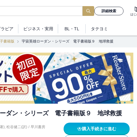
詳細検索
はじ
グラビア
ビジネス
・実用
BL・TL
タテヨミ
子書籍版
宇宙英雄ローダン・シリーズ 電子書籍版９ 地球救援
ーダン・シリーズ 電子書籍版９ 地球救援
著)
,
松谷健二(訳)
/
早川書房
購入手続きに進む