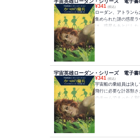
宇宙英雄ローダン・シリーズ 電子書籍
¥
341
(税込)
ローダン、アトランら
集められた謎の惑星ラ
け、惑星をあとにした
は、いままたかれらを
宇宙英雄ローダン・シリーズ 電子書籍
¥
341
(税込)
宇宙船の乗組員は決し
飛行に必要な計器類さ
のチームでまったく別
同じ小部屋へと導かれ
ダンらの前にその驚く
は・・・・・・!?