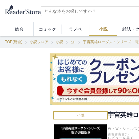
総合
コミック
ラノベ
小説
雑誌・
TOP(総合)
小説フロア
小説
宇宙英雄ローダン・シリーズ 電
SF
宇宙英雄ロ
小説
Ｗ・Ｗ・ショルス(
(
0
)
レビューを書く