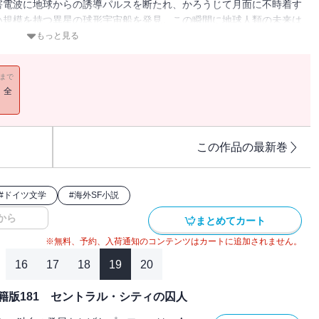
害電波に地球からの誘導パルスを断たれ、かろうじて月面に不時着す
い規模を持つ異星の球形宇宙船を発見。この瞬間に地球人類の未来は
え、現在も刊行中の長大な物語、貴重な開幕篇が電子書籍として登
もっと見る
子書籍版には口絵・挿絵が収録されておりません）
11まで
！全
この作品の最新巻
#
ドイツ文学
#
海外SF小説
から
まとめてカート
※無料、予約、入荷通知のコンテンツはカートに追加されません。
16
17
18
19
20
籍版181 セントラル・シティの囚人