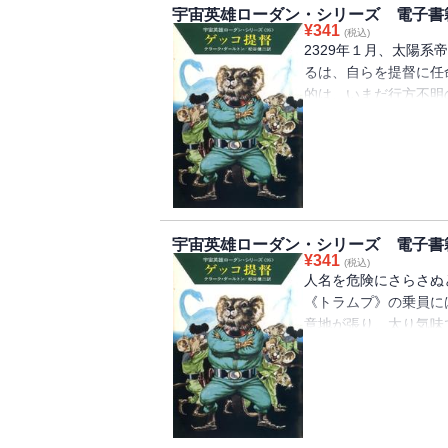
宇宙英雄ローダン・シリーズ 電子書
¥
341
(税込)
2329年１月、太陽
るは、自らを提督に任
的は、いまだ行方不明
かし宇宙船《トラムプ
た・・・・・・。
宇宙英雄ローダン・シリーズ 電子書籍
¥
341
(税込)
人名を危険にさらさぬ
《トラムプ》の乗員に
意地が張り、太り気味
ッコといたずら好きの
船内は大騒ぎ、はたし