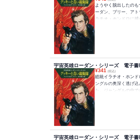
ようやく脱出したのも
ーダン、ブリー、アト
ラチオ・ホンドロに捕
うにと、毒を注射され
つ解毒剤の注射を遅く
べき毒なのだ！
宇宙英雄ローダン・シリーズ 電子書
¥
341
(税込)
総統イラチオ・ホンド
ングルの奥深く逃げ込
た。ジャングルの中で
るニュートラリストた
ローダンらの解放を試
宇宙英雄ローダン・シリーズ 電子書籍