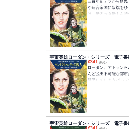
三百年前テラから植民
や連合帝国に叛旗をひ
は、恐るべき活力を持
に、ローダン、アトラ
にされた・・・・・・
宇宙英雄ローダン・シリーズ 電子書
¥
341
(税込)
ローダン、アトランら
んど脱出不可能な都市
撃墜してしまうパルプ
ドレンホル――驚異の
その都市から、はたし
宇宙英雄ローダン・シリーズ 電子書籍
¥
341
(税込)