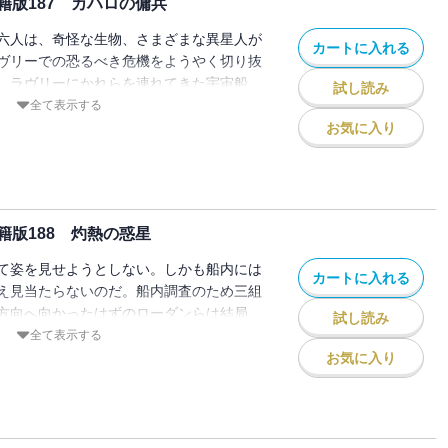
版187 カハロの傭兵
六人は、奇怪な生物、さまざまな異星人が
カートに入れる
ヴリーでの恐るべき危機をようやく切り抜
。ラヴリーにかれらを連れてきた宇宙船
試し読み
乗せていずこかを目指し飛んでいく。
全て表示する
お気に入り
版188 灼熱の惑星
て姿を見せようとしない。しかも船内には
カートに入れる
え見当たらないのだ。船内調査のため三組
方向へ向かったはずのローダンらは結局、
試し読み
、全員が監禁されてしまった。そこでロー
全て表示する
べき姿を現わした乗組員の正体
お気に入り