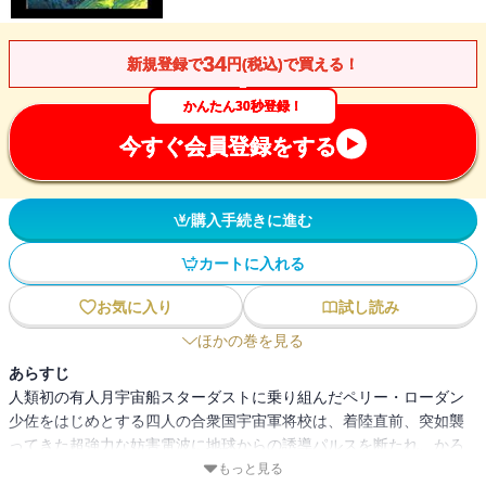
34
新規登録で
円(税込)で買える！
かんたん30秒登録！
今すぐ会員登録をする
購入手続きに進む
カートに入れる
お気に入り
試し読み
ほかの巻を見る
あらすじ
人類初の有人月宇宙船スターダストに乗り組んだペリー・ローダン
少佐をはじめとする四人の合衆国宇宙軍将校は、着陸直前、突如襲
ってきた超強力な妨害電波に地球からの誘導パルスを断たれ、かろ
うじて月面に不時着する。彼らはそこで、人知を超えた途方もない
もっと見る