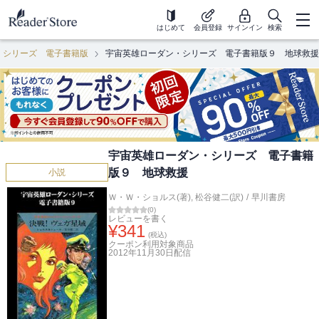
はじめて
会員登録
サインイン
検索
・シリーズ 電子書籍版
宇宙英雄ローダン・シリーズ 電子書籍版９ 地球救援
宇宙英雄ローダン・シリーズ 電子書籍
版９ 地球救援
小説
Ｗ・Ｗ・ショルス(著)
,
松谷健二(訳)
/
早川書房
(
0
)
レビューを書く
¥
341
(税込)
クーポン利用対象商品
2012年11月30日
配信