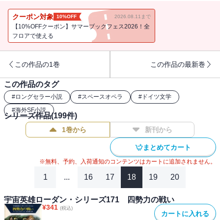
規模を持つ異星の球形宇宙船を発見。この瞬間に地球人類の未来は
決まったのだった……！邦訳版400巻を超え、現在も刊行中の長大な
クーポン対象
10%OFF
2026.08.11まで
物語、貴重な開幕篇が電子書籍として登場！（※通常書籍版第５巻
【10%OFFクーポン】サマーブックフェス2026！全
第１話収録／電子書籍版には口絵・挿絵が収録されておりません）
フロアで使える
この作品の1巻
この作品の最新巻
この作品のタグ
#
ロングセラー小説
#
スペースオペラ
#
ドイツ文学
#
海外SF小説
シリーズ作品(
199
件)
1巻から
新刊から
まとめてカート
※無料、予約、入荷通知のコンテンツはカートに追加されません。
1
...
16
17
18
19
20
宇宙英雄ローダン・シリーズ171 四勢力の戦い
¥
341
(税込)
カートに入れる