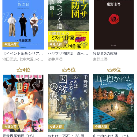
今週入荷
今週入荷
【イベント応募シリアルコード付】池田匡志出演・オーディオフォトブック「あの日」SPECIAL EDITION（音声／動画付）
ハヤブサ消防団 森へつづく道
容疑者Xの献身
池田匡志
,
七寒六温
,
konoko58
池井戸潤
,
村崎キコ
東野圭吾
4
位
5
位
6
位
今週入荷
今週入荷
今週入荷
異世界居酒屋「げん」三杯目
おれは一万石 ： 38 因縁の賊
山に抱かれた家 けもの道