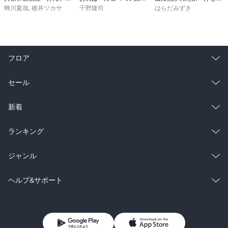
蝉川夏哉
,
碓井ツカサ
千野隆司
はらだみずき
フロア
総合
コミック
セール
ラノベ
小説
総合
コミック
新着
雑誌・グラビア
ビジネス・実用
ラノベ
小説
総合
コミック
ランキング
BL・TL
雑誌・グラビア
ビジネス・実用
ラノベ
小説
総合
コミック
ジャンル
BL・TL
雑誌・グラビア
ビジネス・実用
ラノベ
小説
コミック
男性コミック
ヘルプ&サポート
BL・TL
雑誌・グラビア
ビジネス・実用
女性コミック
コミック誌
初めての方へ
ヘルプ
BL・TL
ライトノベル
男子向けラノベ
よくあるご質問
お問い合わせ