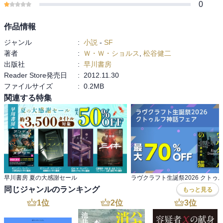
0
作品情報
ジャンル
:
小説
-
SF
著者
:
Ｗ・Ｗ・ショルス
,
松谷健二
出版社
:
早川書房
Reader Store発売日
:
2012.11.30
ファイルサイズ
:
0.2MB
関連する特集
早川書房 夏の大感謝セール
同じジャンルのランキング
もっと見る
1
位
2
位
3
位