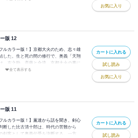
お気に入り
版 12
フルカラー版！】京都大火のため、志々雄
カートに入れる
結した。生と死の間の修行で、奥義「天翔
は、左之助、斎藤と合流。京都大火の裏に
試し読み
一つの狙いに気づく！
全て表示する
お気に入り
版 11
フルカラー版！】薫達から話を聞き、剣心
カートに入れる
判断した比古清十郎は、時代の苦難から
の剣客として奥義伝受を決断する。一方、
試し読み