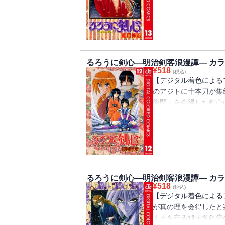
るろうに剣心―明治剣客浪漫譚― カラー
¥
518
(税込)
【デジタル着色による
のアジトに十本刀が集
龍閃」を会得した剣心
隠された志々雄のもう
るろうに剣心―明治剣客浪漫譚― カラー
¥
518
(税込)
【デジタル着色による
が真の理を会得したと
人々を守る飛天御剣流