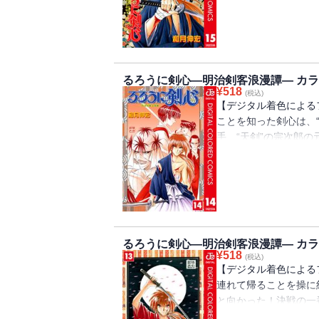
るろうに剣心―明治剣客浪漫譚― カラー
¥
518
(税込)
【デジタル着色による
ことを知った剣心は、
手、“天剣”の宗次郎
束を果たすため、蒼紫
るろうに剣心―明治剣客浪漫譚― カラー
¥
518
(税込)
【デジタル着色による
連れて帰ることを操に
と向かった！決戦の一
る“明王”の安慈…因縁