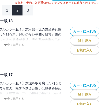
※無料、予約、入荷通知のコンテンツはカートに追加されません。
1
2
3
版 18
フルカラー版！】志々雄一派の野望を死闘
カートに入れる
した剣心達。闘いのない平和な日常も束の
つ六人の男達が集結。天が裁かぬ罪を己の
試し読み
、復讐を開始した!!
全て表示する
お気に入り
版 17
フルカラー版！】意識を取り戻した剣心と
カートに入れる
志々雄の、限界を越えた闘いは熾烈を極め
剣・火産霊神、互いの最強の技がぶつかり
試し読み
者は剣心か志々雄か!?
全て表示する
お気に入り