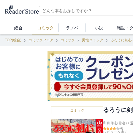
総合
コミック
ラノベ
小説
雑誌・
TOP(総合)
コミックフロア
コミック
男性コミック
るろうに剣心
るろうに剣
コミック
和月伸宏(著者)
/
(
6
)
レビューを書く