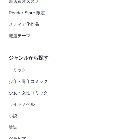
書店員オススメ
Reader Store 限定
メディア化作品
厳選テーマ
ジャンルから探す
コミック
少年・青年コミック
少女・女性コミック
ライトノベル
小説
雑誌
グラビア