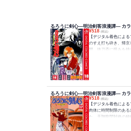
るろうに剣心―明治剣客浪漫譚― カラー
¥
518
(税込)
【デジタル着色による
のすえ打ち砕き、帰京
間、抜刀斎に恨みを持
手で裁く――人誅のため
るろうに剣心―明治剣客浪漫譚― カラー
¥
518
(税込)
【デジタル着色による
肉体に時間制限のある
た。天翔龍閃対終の秘
あい…時代が選びし勝