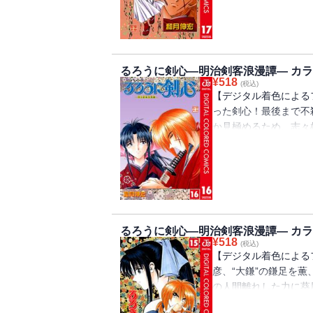
るろうに剣心―明治剣客浪漫譚― カラー
¥
518
(税込)
【デジタル着色による
った剣心！最後まで不
か見極めるため、志々
は志々雄のいる「大灼
るろうに剣心―明治剣客浪漫譚― カラー
¥
518
(税込)
【デジタル着色による
彦、“大鎌”の鎌足を薫
の人間離れした力に葵
かけた時、比古清十郎が