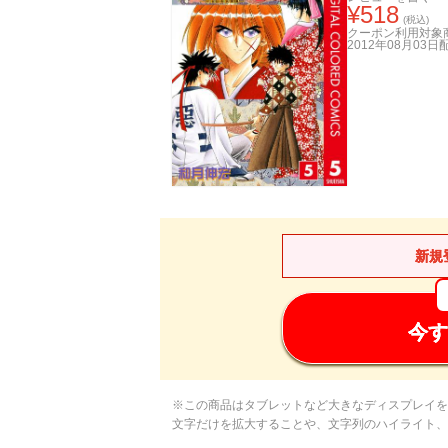
¥
518
(税込)
クーポン利用対象
2012年08月03日
新規
今す
※この商品はタブレットなど大きなディスプレイを
文字だけを拡大することや、文字列のハイライト、