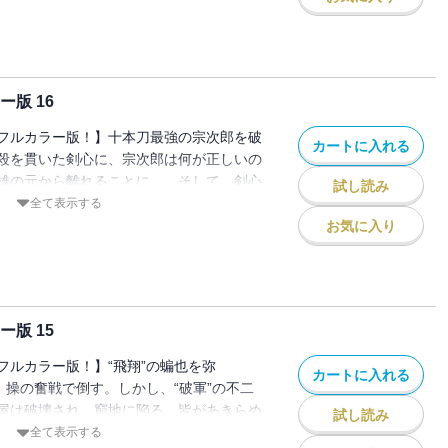
版 16
フルカラー版！】十本刀最強の宗次郎を破
カートに入れる
殺を貫いた剣心に、宗次郎は何が正しいの
雄の元から離れることに…。そして、剣心
試し読み
熱の間」にたどり着く！
全て表示する
お気に入り
版 15
フルカラー版！】“飛翔”の蝙也を弥
カートに入れる
、操の奮戦で倒す。しかし、“破軍”の不二
屋は破壊され、窮地に陥る。皆があきらめ
試し読み
助っ人に現れた…!!
全て表示する