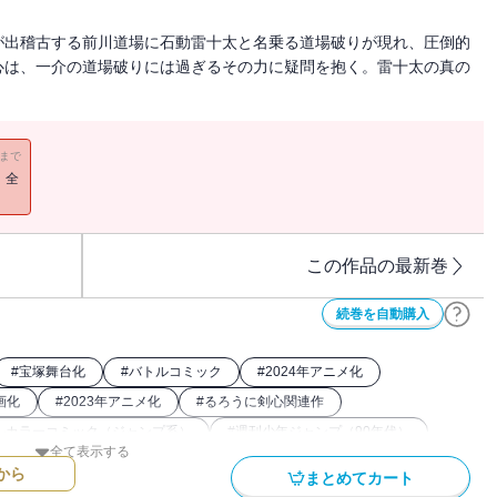
が出稽古する前川道場に石動雷十太と名乗る道場破りが現れ、圧倒的
心は、一介の道場破りには過ぎるその力に疑問を抱く。雷十太の真の
11まで
！全
この作品の最新巻
続巻を自動購入
#
宝塚舞台化
#
バトルコミック
#
2024年アニメ化
画化
#
2023年アニメ化
#
るろうに剣心関連作
ルカラーコミック（ジャンプ系）
#
週刊少年ジャンプ（90年代）
全て表示する
から
まとめてカート