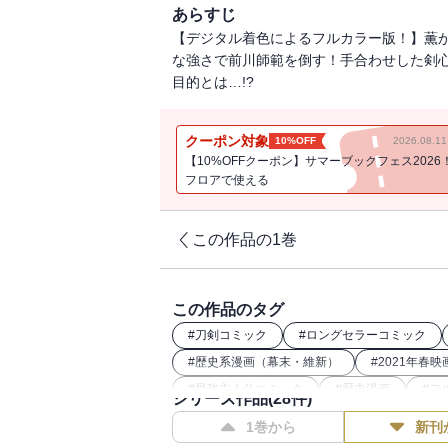
あらすじ
【デジタル着色によるフルカラー版！】薫
な強さで前川師範を倒す！手合わせした剣
目的とは…!?
クーポン対象
10%OFF
2026.08.
【10%OFFクーポン】サマーブックフェス2026
フロアで使える
この作品の1巻
この作品のタグ
#
刀剣コミック
#
ロングセラーコミック
#
歴史系漫画（幕末・維新）
#
2021年春映
#
最強主人公コミック
#
歴史漫画
#
フ
シリーズ作品(
28
件)
#
和風ファンタジー漫画
1巻から
新刊