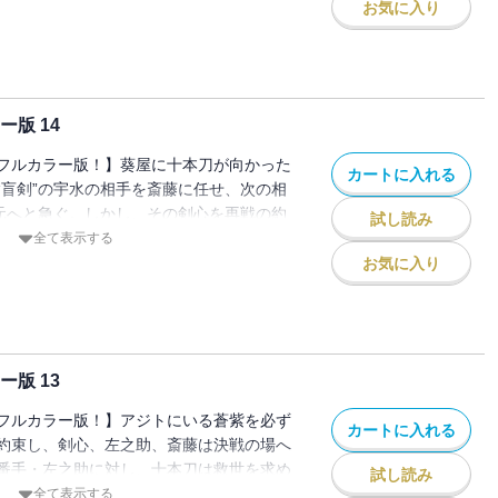
お気に入り
版 14
フルカラー版！】葵屋に十本刀が向かった
カートに入れる
“盲剣”の宇水の相手を斎藤に任せ、次の相
の元へと急ぐ。しかし、その剣心を再戦の約
試し読み
が待ち受けていた！
全て表示する
お気に入り
版 13
フルカラー版！】アジトにいる蒼紫を必ず
カートに入れる
約束し、剣心、左之助、斎藤は決戦の場へ
番手・左之助に対し、十本刀は救世を求め
試し読み
の対決が始まった!!
全て表示する