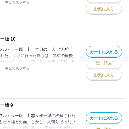
た蒼紫に翁は闘いを挑む！
全て表示する
お気に入り
版 10
フルカラー版！】十本刀の一人、“刀狩
カートに入れる
された。助けに行った剣心は、赤空の最後
とになる。子供を殺すという張の言葉に剣
試し読み
、ついに抜刀するが…!?
全て表示する
お気に入り
ー版 9
フルカラー版！】志々雄一派に占領された
カートに入れる
も志々雄と対面。しかし、人斬りではない
々雄は去り、後に残った“天剣”の宗次郎と