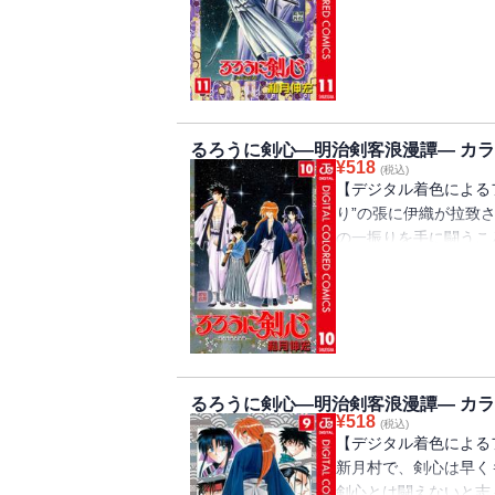
志々雄一派に身を寄せ
るろうに剣心―明治剣客浪漫譚― カラー
¥
518
(税込)
【デジタル着色による
り”の張に伊織が拉致
の一振りを手に闘うこ
心は不殺の誓いを破り
るろうに剣心―明治剣客浪漫譚― カラ
¥
518
(税込)
【デジタル着色による
新月村で、剣心は早く
剣心とは闘えないと志