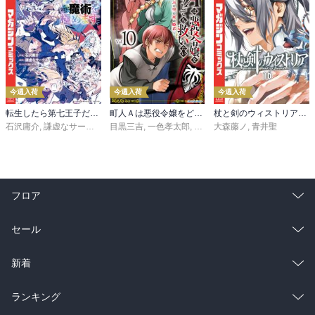
今週入荷
今週入荷
今週入荷
転生したら第七王子だったので、気ままに魔術を極めます（２４）
町人Ａは悪役令嬢をどうしても救いたい ～どぶと空と氷の姫君～１０【電子書店共通特典イラスト付】
杖と剣のウィストリア（１６）
石沢庸介
,
謙虚なサークル
,
メル。
目黒三吉
,
一色孝太郎
,
Parum
大森藤ノ
,
青井聖
フロア
総合
コミック
セール
ラノベ
小説
総合
コミック
新着
雑誌・グラビア
ビジネス・実用
ラノベ
小説
総合
コミック
ランキング