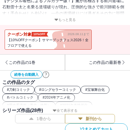
【デジタル着色によるフルカラー版！】薫が出稽古する前川道場に
石動雷十太と名乗る道場破りが現れ、圧倒的な強さで前川師範を倒
す！手合わせした剣心は、一介の道場破りには過ぎるその力に疑問
を抱く。雷十太の真の目的とは…!?
もっと見る
クーポン対象
10%OFF
2026.08.11まで
【10%OFFクーポン】サマーブックフェス2026！全
フロアで使える
この作品の1巻
この作品の最新巻
続巻を自動購入
この作品のタグ
#
刀剣コミック
#
ロングセラーコミック
#
宝塚舞台化
#
バトルコミック
#
2024年アニメ化
#
歴史系漫画（幕末・維新）
#
2021年春映画化
シリーズ作品(
28
件)
全て表示する
#
2023年アニメ化
#
るろうに剣心関連作
#
最強主人公コミック
1巻から
新刊から
#
歴史漫画
#
フルカラーコミック（ジャンプ系）
#
週刊少年ジャンプ（90年代）
#
和風ファンタジー漫画
まとめてカート