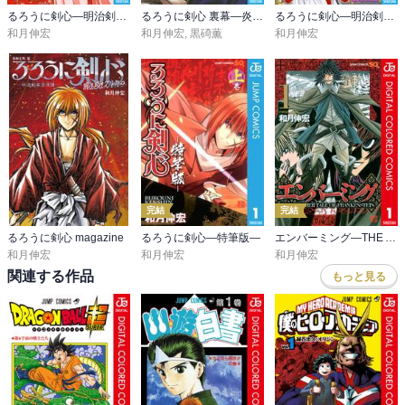
るろうに剣心―明治剣客浪漫譚・北海道編―
るろうに剣心 裏幕―炎を統べる―
るろうに剣心―明治剣客浪漫譚― モノクロ版
和月伸宏
和月伸宏
,
黒碕薫
和月伸宏
完結
完結
るろうに剣心 magazine
るろうに剣心―特筆版―
エンバーミング―THE ANOTHER TALE OF FRANKENSTEIN― カラー版
和月伸宏
和月伸宏
和月伸宏
関連する作品
もっと見る