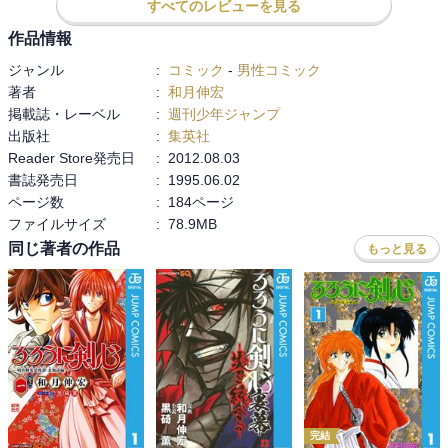
すべてのレビューを見る
作品情報
ジャンル
:
コミック
-
男性コミック
著者
:
和月伸宏
掲載誌・レーベル
:
週刊少年ジャンプ
出版社
:
集英社
Reader Store発売日
:
2012.08.03
書誌発売日
:
1995.06.02
ページ数
:
184ページ
ファイルサイズ
:
78.9MB
同じ著者の作品
もっと見る
完結