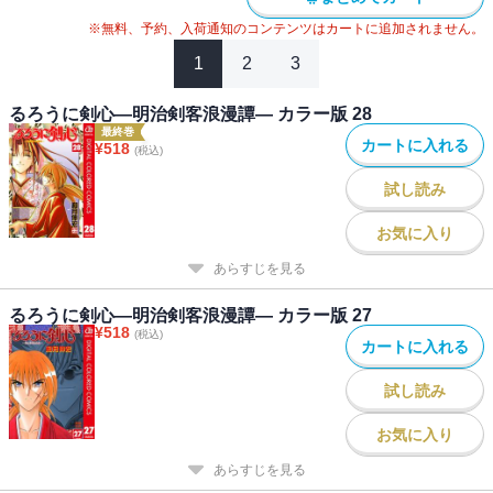
※無料、予約、入荷通知のコンテンツはカートに追加されません。
1
2
3
るろうに剣心―明治剣客浪漫譚― カラー版 28
最終巻
カートに入れる
¥
518
(税込)
試し読み
お気に入り
あらすじを見る
るろうに剣心―明治剣客浪漫譚― カラー版 27
¥
518
(税込)
カートに入れる
試し読み
お気に入り
あらすじを見る