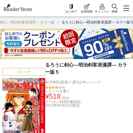
はじめて
会員登録
サインイン
検索
剣心―明治剣客浪漫譚― カラー版
るろうに剣心―明治剣客浪漫譚― カラー版 5
るろうに剣心―明治剣客浪漫譚― カラ
ー版 5
コミック
和月伸宏(著者)
/
週刊少年ジャンプ
(
6
)
レビューを書く
¥
518
(税込)
クーポン利用対象商品
2012年08月03日
配信