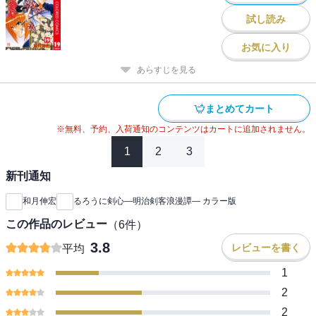
試し読み
お気に入り
あらすじを見る
まとめてカート
※無料、予約、入荷通知のコンテンツはカートに追加されません。
1
2
3
新刊通知
和月伸宏
るろうに剣心―明治剣客浪漫譚― カラー版
この作品のレビュー
（
6
件）
3.8
レビューを書く
平均
1
2
2