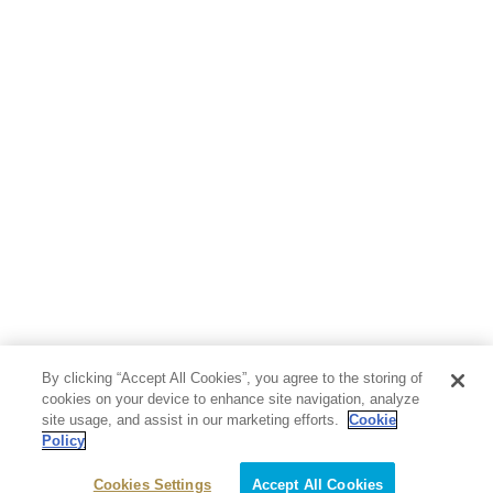
人文・思想・歴史
社会・政治・法律
ビジネス・経済
サイエンス・テクノロジー
コンピュータ・情報
くらし・家庭
料理・酒
ファッション・美容・ダイエット
ホビー&カルチャー
スポーツ・アウトドア
地図・ガイド
エンターテイメント
芸術・アート
映画・音楽・演劇
By clicking “Accept All Cookies”, you agree to the storing of
写真集
教養
cookies on your device to enhance site navigation, analyze
site usage, and assist in our marketing efforts.
Cookie
Policy
医学・福祉
教育・語学・参考書
Cookies Settings
Accept All Cookies