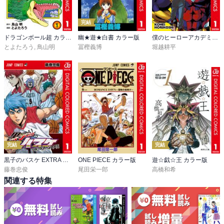
完結
ドラゴンボール超 カラー版
幽★遊★白書 カラー版
僕のヒーローアカデミア カラー版
とよたろう
,
鳥山明
冨樫義博
堀越耕平
完結
完結
黒子のバスケ EXTRA GAME カラー版
ONE PIECE カラー版
遊☆戯☆王 カラー版
藤巻忠俊
尾田栄一郎
高橋和希
関連する特集