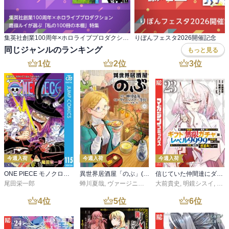
集英社創業100周年×ホロライブプロダクション 鷹嶺ルイが選ぶ「私の100冊の本棚」特集
りぼんフェスタ2026開催記念
同じジャンルのランキング
もっと見る
1
位
2
位
3
位
今週入荷
今週入荷
今週入荷
ONE PIECE モノクロ版 115
異世界居酒屋「のぶ」(22)
信じていた仲間達にダンジョン奥地で殺されかけたがギフト『無限ガチャ』でレベル９９９９の仲間達を手に入れて元パーティーメンバーと世界に復讐＆『ざまぁ！』します！（２３）
尾田栄一郎
蝉川夏哉
,
ヴァージニア二等兵
大前貴史
,
転
,
明鏡シスイ
,
ｔｅ
4
位
5
位
6
位