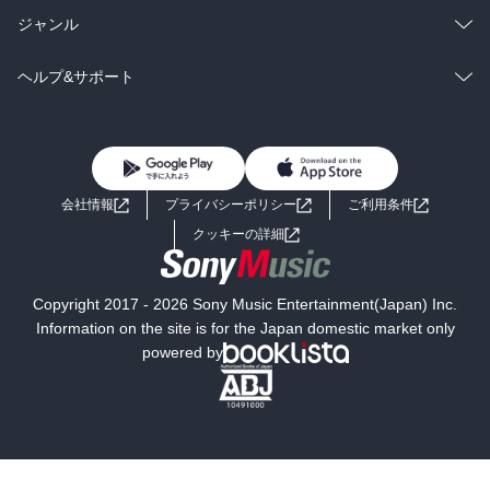
BL・TL
雑誌・グラビア
ビジネス・実用
ラノベ
小説
総合
コミック
ジャンル
BL・TL
雑誌・グラビア
ビジネス・実用
ラノベ
小説
コミック
男性コミック
ヘルプ&サポート
BL・TL
雑誌・グラビア
ビジネス・実用
女性コミック
コミック誌
初めての方へ
ヘルプ
BL・TL
ライトノベル
男子向けラノベ
よくあるご質問
お問い合わせ
会社情報
プライバシーポリシー
ご利用条件
女子向けラノベ
小説
利用規約
クッキーの詳細
国内小説
海外小説
Copyright 2017 - 2026 Sony Music Entertainment(Japan) Inc.
ミステリー
SF
Information on the site is for the Japan domestic market only
powered by
歴史・時代小説
文学
雑誌
グラビア写真集
ボーイズラブ
ティーンズラブ