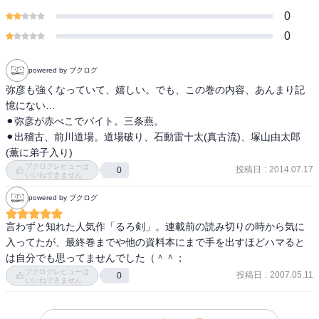
0
0
powered by ブクログ
弥彦も強くなっていて、嬉しい。でも、この巻の内容、あんまり記
憶にない…

⚫︎弥彦が赤べこでバイト。三条燕。

⚫︎出稽古、前川道場。道場破り、石動雷十太(真古流)、塚山由太郎
(薫に弟子入り)
ブクログレビューは
投稿日
:
2014.07.17
0
いいねできません
powered by ブクログ
言わずと知れた人気作「るろ剣」。連載前の読み切りの時から気に
入ってたが、最終巻までや他の資料本にまで手を出すほどハマると
は自分でも思ってませんでした（＾＾；
ブクログレビューは
投稿日
:
2007.05.11
0
いいねできません