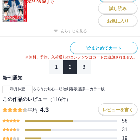
2026.08.06
まで
試し読み
お気に入り
あらすじを見る
まとめてカート
※無料、予約、入荷通知のコンテンツはカートに追加されません。
1
2
3
新刊通知
和月伸宏
るろうに剣心―明治剣客浪漫譚― カラー版
この作品のレビュー
（
116
件）
4.3
レビューを書く
平均
56
31
19