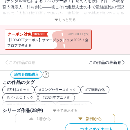
【デジタル着色によるフルカラー版！】逆刃刀を腰に下げ、不殺を
誓う流浪人・緋村剣心――彼こそは維新志士の中で最強無比の伝説
をもつ「人斬り抜刀斎」であった。維新後、その熱き想いで人々を
守り続けた流浪人・剣心の活躍を描く！ 【同時収録】「特別編
もっと見る
(1) るろうに―明治剣客浪漫譚―」
クーポン対象
10%OFF
2026.08.11まで
【10%OFFクーポン】サマーブックフェス2026！全
フロアで使える
この作品の1巻
この作品の最新巻
続巻を自動購入
この作品のタグ
#
刀剣コミック
#
ロングセラーコミック
#
宝塚舞台化
#
バトルコミック
#
2024年アニメ化
#
歴史系漫画（幕末・維新）
#
2021年春映画化
シリーズ作品(
28
件)
全て表示する
#
2023年アニメ化
#
るろうに剣心関連作
#
最強主人公コミック
1巻から
新刊から
#
歴史漫画
#
フルカラーコミック（ジャンプ系）
#
週刊少年ジャンプ（90年代）
#
和風ファンタジー漫画
まとめてカート