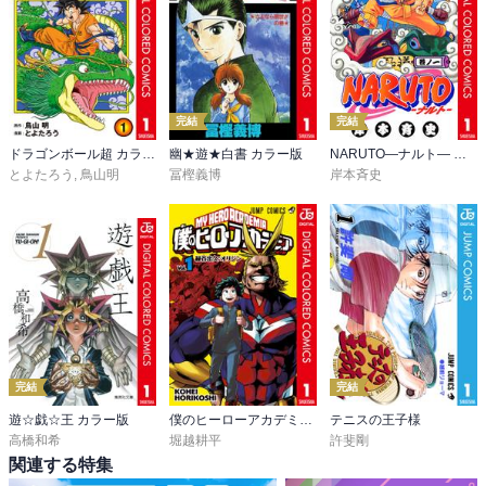
完結
完結
ドラゴンボール超 カラー版
幽★遊★白書 カラー版
NARUTO―ナルト― カラー版
とよたろう
,
鳥山明
冨樫義博
岸本斉史
完結
完結
遊☆戯☆王 カラー版
僕のヒーローアカデミア カラー版
テニスの王子様
高橋和希
堀越耕平
許斐剛
関連する特集