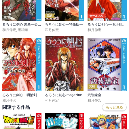
完結
セールあり
るろうに剣心 裏幕―炎を統べる―
るろうに剣心―特筆版―
るろうに剣心―明治剣客浪漫譚― モノクロ版
和月伸宏
,
黒碕薫
和月伸宏
和月伸宏
完結
るろうに剣心―明治剣客浪漫譚・北海道編―
るろうに剣心 magazine
武装錬金
和月伸宏
和月伸宏
和月伸宏
関連する作品
もっと見る