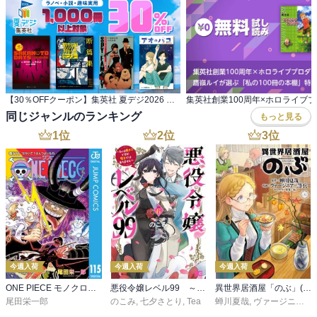
【30％OFFクーポン】集英社 夏デジ2026 ラノベ・小説・趣味実用 1,000冊以上対象
同じジャンルのランキング
もっと見る
1
位
2
位
3
位
今週入荷
今週入荷
今週入荷
ONE PIECE モノクロ版 115
悪役令嬢レベル99 ～私は裏ボスですが魔王ではありません～ その６
異世界居酒屋「のぶ」(22)
尾田栄一郎
のこみ
,
七夕さとり
,
Tea
蝉川夏哉
,
ヴァージニア二等兵