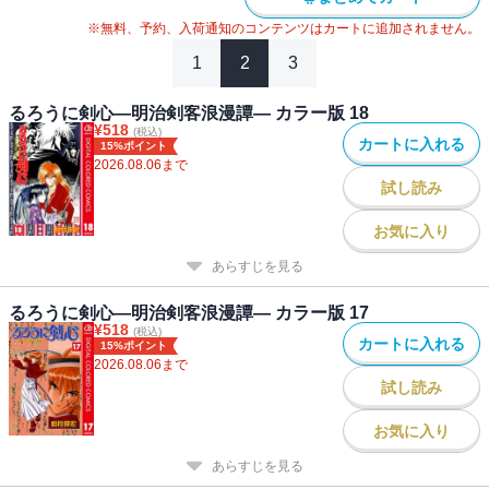
※無料、予約、入荷通知のコンテンツはカートに追加されません。
1
2
3
るろうに剣心―明治剣客浪漫譚― カラー版 18
¥
518
(税込)
カートに入れる
15%ポイント
2026.08.06
まで
試し読み
お気に入り
あらすじを見る
るろうに剣心―明治剣客浪漫譚― カラー版 17
¥
518
(税込)
カートに入れる
15%ポイント
2026.08.06
まで
試し読み
お気に入り
あらすじを見る