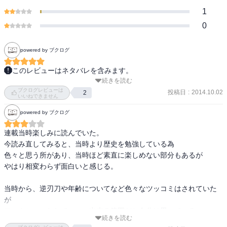
1
0
powered by ブクログ
このレビューはネタバレを含みます。
続きを読む
　幕末に人斬り抜刀斎として恐れられた緋村剣心――明治に入り、
ブクログレビューは
不殺(ころさず)の誓いである逆刃刀を携えて弱き人のために剣をふる
投稿日
:
2014.10.02
2
いいねできません
う。

powered by ブクログ
　原作やアニメはずっと見てましたが、最近になって実写映画化も
連載当時楽しみに読んでいた。

されましたね～。ずっと愛されてる作品なんだなとしみじみと感じ
今読み直してみると、当時より歴史を勉強している為

ます。

色々と思う所があり、当時ほど素直に楽しめない部分もあるが

　一応、単行本(全28巻)は全て読んだのですが、初め～志々雄編が特
やはり相変わらず面白いと感じる。

に好きですね。幼いころは善悪って二項対立のものと思いがちです
が、志々雄編のラストではそうじゃないっていうのがダイレクトに
当時から、逆刃刀や年齢についてなど色々なツッコミはされていた
伝わってきて、すごい印象的でした。幕末から明治っていうのはい
が

ろんな闇を抱えてたんでしょうね。

フィクションとしてスルー出来る範囲だと自分は思っている。

　あと、7巻から登場する斎藤一が格好いい！単行本をちまちま買っ
続きを読む
てたので、最終決戦のあと斎藤さん死んだと思って号泣してしまい