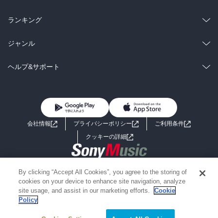
雑誌・グラビア
ビジネス・実用
ラノベ
小説
総合
コミック
ランキング
BL・TL
雑誌・グラビア
ビジネス・実用
ラノベ
小説
総合
コミック
ジャンル
BL・TL
雑誌・グラビア
ビジネス・実用
ラノベ
小説
コミック
男性コミック
ヘルプ&サポート
BL・TL
雑誌・グラビア
ビジネス・実用
女性コミック
コミック誌
初めての方へ
ヘルプ
BL・TL
ライトノベル
男子向けラノベ
よくあるご質問
お問い合わせ
会社情報
プライバシーポリシー
ご利用条件
女子向けラノベ
小説
利用規約
クッキーの詳細
国内小説
海外小説
Copyright 2017 - 2026 Sony Music Entertainment(Japan) Inc.
By clicking “Accept All Cookies”, you agree to the storing of
ミステリー
SF
Information on the site is for the Japan domestic market only
cookies on your device to enhance site navigation, analyze
powered by
site usage, and assist in our marketing efforts.
Cookie
Policy
歴史・時代小説
文学