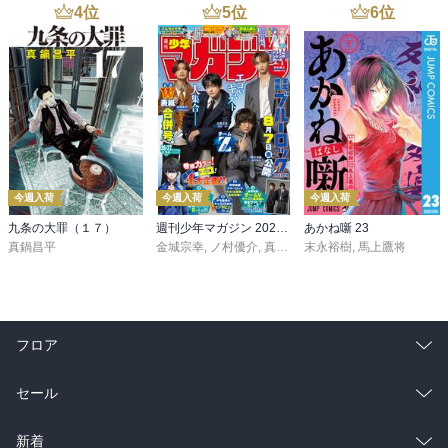
4
位
5
位
6
位
今週入荷
今週入荷
今週入荷
九条の大罪（１７）
週刊少年マガジン 2026年36・37号[2026年8月5日発売]
あかね噺 23
真鍋昌平
金城宗幸
,
ノ村優介
,
真島ヒロ
末永裕樹
,
宮島礼吏
,
馬上鷹将
,
新川直司
,
久
フロア
総合
コミック
セール
ラノベ
小説
総合
コミック
新着