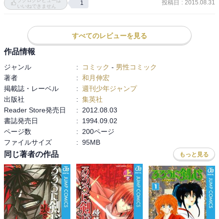
ブクログレビューは
投稿日
:
2015.08.31
1
一見頼りない主人公が実は滅法強いというところが

いいねできません
ましたよ。今考えると恥ずかしい限りです。

当時は新しかったしインパクトもあって、とても引きつけられた。

――ネタバレってどの程度の内容からですかね？ちょっと分からな
すべてのレビューを見る
どのキャラクターもそれぞれに魅力がある。
いので一応、含むということにしておきます。
作品情報
ジャンル
:
コミック
-
男性コミック
著者
:
和月伸宏
掲載誌・レーベル
:
週刊少年ジャンプ
出版社
:
集英社
Reader Store発売日
:
2012.08.03
書誌発売日
:
1994.09.02
ページ数
:
200ページ
ファイルサイズ
:
95MB
同じ著者の作品
もっと見る