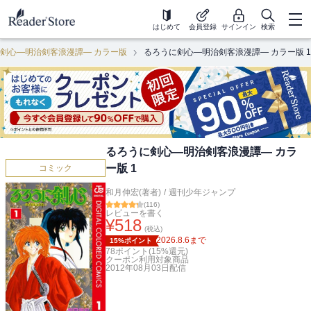
はじめて
会員登録
サインイン
検索
剣心―明治剣客浪漫譚― カラー版
るろうに剣心―明治剣客浪漫譚― カラー版 1
るろうに剣心―明治剣客浪漫譚― カラ
ー版 1
コミック
和月伸宏(著者)
/
週刊少年ジャンプ
(
116
)
レビューを書く
¥
518
(税込)
2026.8.6
まで
15%ポイント
78
ポイント(
15
%還元)
クーポン利用対象商品
2012年08月03日
配信