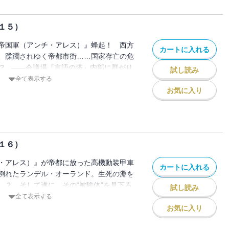
１５）
帝国軍（アンチ・アレス）』蜂起！ 西方
カートに入れる
、蹂躙されゆく帝都市街……国家存亡の危
!? ――会議場『言語の塔』内部に群がり
試し読み
に儀典局の警備部隊を排除して塔を占拠。
全て表示する
一方、市街に向けて高々機動戦術装甲車
お気に入り
アス）』を解き放った……!! とある特殊
nterval Special」も収録！
１６）
・アレス）』が帝都に放った高機動装甲車
カートに入れる
倒れたランデル・オーランド。生死の淵を
…？ そして遂に、その“被験体”を見下ろ
試し読み
の口から、『不可視の9番（インヴィジブ
全て表示する
語られる!!
お気に入り