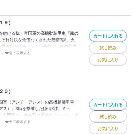
ながら、それでもなお敢行する“反撃”の行
１９）
を続ける抗・帝国軍の高機動装甲車『蠍の
カートに入れる
れぞれ対決を余儀なくされた陸情3課。火
を撃破したオーランド伍長だが、その代償
試し読み
みゆく。同じ頃、アリス少尉は目立つ馬上
全て表示する
避難所に乱入してきた1輌を市民から引き
お気に入り
する武器は双剣メーネのみ。その『帝国の
れた敵に抗する術は…!?
２０）
国軍（アンチ・アレス）の高機動装甲車
カートに入れる
アス）』3輌を撃破した陸情3課。ミュ
した医術で一命を取り留めたランデル・オ
試し読み
休むこともなく立ち上がり次の敵を求め彷
全て表示する
怪な形の901ATT装備『大百足（センテ
お気に入り