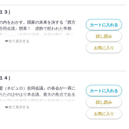
１３）
の内をおかす。国家の未来を決する『西方
カートに入れる
合同会議』開幕！ 虚飾で鎧われた帝都
巻く――『合同会議編』本格始動!! 遂に
試し読み
都は今、浮ついた祝祭のただ中にあった。
全て表示する
労働者の死体が発見される。それは、国家
お気に入り
、特に注視されることもない事件のはずだ
１４）
盟（ネビュロ）合同会議』の各会が一斉に
カートに入れる
れたのはやはり本会議。最大の焦点である
十か国の代表団が開放派と維持派とに分か
試し読み
きを繰り広げるその成り行きは、西方諸国
全て表示する
いた。そしてそのとき、巨塔の中で国権と
お気に入り
ごと、仇敵（帝国）の命脈を刺し貫こう
蠍（アンチ・アレス）が遂に尾をもたげ