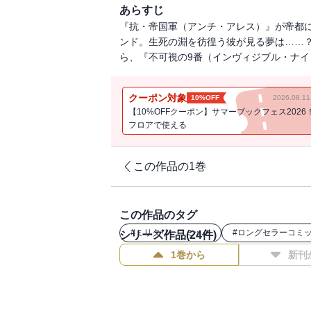
あらすじ
『抗・帝国軍（アンチ・アレス）』が帝都
ンド。生死の淵を彷徨う彼が見る夢は……？
ら、『不可視の9番（インヴィジブル・ナイ
クーポン対象
10%OFF
2026.08.
【10%OFFクーポン】サマーブックフェス2026
フロアで使える
この作品の1巻
この作品のタグ
#
ミリタリーコミック
#
ロングセラーコミ
シリーズ作品(
24
件)
1巻から
新刊