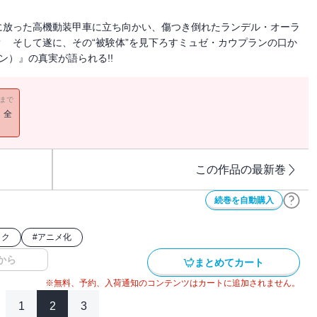
に放った高機動装甲車に立ち向かい、傷つき倒れたランデル・オーラ
 そして遂に、その“被験体”を見下ろすミュゼ・カウプランの口か
ン）』の真実が語られる!!
11まで
！全
この作品の最新巻
続巻を自動購入
ック
#
アニメ化
から
まとめてカート
※無料、予約、入荷通知のコンテンツはカートに追加されません。
1
2
3