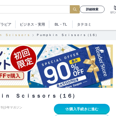
詳細検索
はじ
グラビア
ビジネス
・実用
BL・TL
タテヨミ
ｎ Ｓｃｉｓｓｏｒｓ
Ｐｕｍｐｋｉｎ Ｓｃｉｓｓｏｒｓ（１６）
ｉｎ Ｓｃｉｓｓｏｒｓ（１６）
月刊少年マガジン
購入手続きに進む