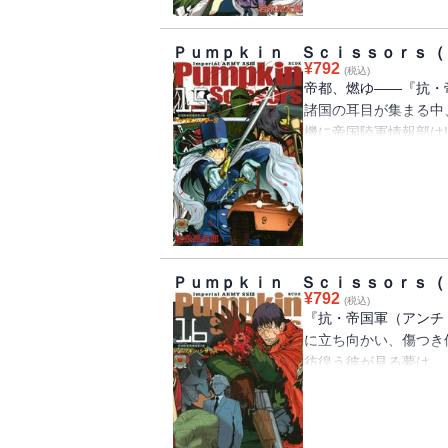
た！
Ｐｕｍｐｋｉｎ Ｓｃｉｓｓｏｒｓ（
¥
792
(税込)
帝都、燃ゆ――『抗・
諸国の耳目が集まる中
機に帝国陸軍情報部は
出た蠍どもは、瞬く間
各国要人を人質とする
『蠍の類型（グラフィ
な国際交流を描いた問題作「I
Ｐｕｍｐｋｉｎ Ｓｃｉｓｓｏｒｓ（
¥
792
(税込)
『抗・帝国軍（アンチ
に立ち向かい、傷つき
彷徨う彼が見る夢は…
すミュゼ・カウプラン
ル・ナイン）』の真実が