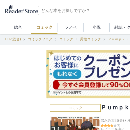
総合
コミック
ラノベ
小説
雑誌・
TOP(総合)
コミックフロア
コミック
男性コミック
Ｐｕｍｐｋｉ
Ｐｕｍｐｋ
コミック
岩永亮太郎(著)
/
(
7
)
レビューを書く