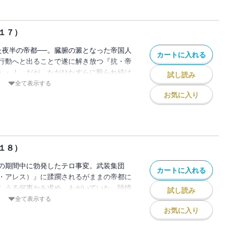
１７）
た夜半の帝都──。臓腑の澱となった帝国人
カートに入れる
行動へと出ることで遂に解き放つ『抗・帝
）』！ だが、ただひたすらに殴られ続け
試し読み
が打ちひしがれたわけではなかった。吹き
全て表示する
い、顔を上げる者達――重量級ドラマ［合
お気に入り
ニングポイント！ ここからだ……ここか
す！！
１８）
の期間中に勃発したテロ事変。武装集団
カートに入れる
・アレス）』に蹂躙されるがままの帝都に
しうる何事かを求め、もがいていた。陸情
試し読み
避難民の救出・移送に奔走。一定の成果を
全て表示する
・帝国軍の擁する高々機動戦術装甲車『蠍
お気に入り
受け、それぞれに対決を余儀なくされる。