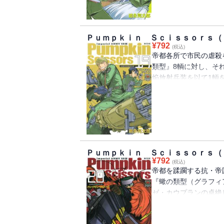
絶望的な状況下にあり
方は!?
Ｐｕｍｐｋｉｎ Ｓｃｉｓｓｏｒｓ（
¥
792
(税込)
帝都各所で市民の虐殺
類型』8輌に対し、そ
焔放射兵装を以て1輌
に彼の肉体と精神は軋
にある自らを囮とし、
剥がしたものの、手に
騎士』が、鋼鉄で覆わ
Ｐｕｍｐｋｉｎ Ｓｃｉｓｓｏｒｓ（
¥
792
(税込)
帝都を蹂躙する抗・帝
『蠍の類型（グラフィ
ゼ・カウプランの卓絶
ーランド伍長は、だが
徨う。その左腕には、奇