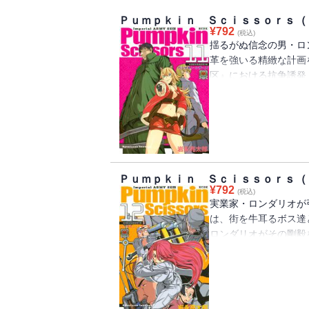
Ｐｕｍｐｋｉｎ Ｓｃｉｓｓｏｒｓ（
¥
792
(税込)
揺るがぬ信念の男・ロ
革を強いる精緻な計画
区』における抗争誘発
民たちが計画を阻む！
出したアリスもまた…
淵に沈みつつあった。
く幽霊（ゲシュペンス
Ｐｕｍｐｋｉｎ Ｓｃｉｓｓｏｒｓ（
¥
792
(税込)
実業家・ロンダリオが
は、街を牛耳るボス達
ロンダリオがその剛毅
ロ）合同会議』の開催
放をめぐり、『西方諸
る“冷たい戦争”へ向
た……!!