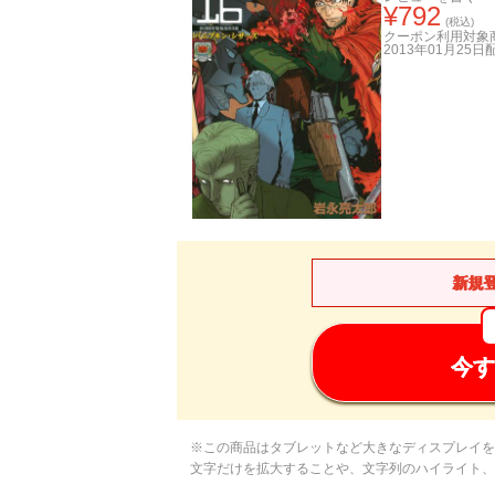
¥
792
(税込)
クーポン利用対象
2013年01月25日
新規
今す
※この商品はタブレットなど大きなディスプレイを
文字だけを拡大することや、文字列のハイライト、