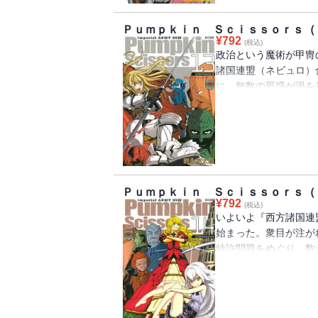
Ｐｕｍｐｋｉｎ Ｓｃｉｓｓｏｒｓ（
¥
792
(税込)
政治という魔術が甲冑
諸国連盟（ネビュロ）
に、無数の思惑が渦を
開幕した合同会議。帝
その一隅で、名もなき
的騒動の脇にあっては
ったが……!?
Ｐｕｍｐｋｉｎ Ｓｃｉｓｓｏｒｓ（
¥
792
(税込)
いよいよ『西方諸国連
始まった。衆目が注が
特許問題をめぐり、数
れ、虚々実々の駆け引
全ての未来に直結して
国運を熱心に弄ぶ人々
と、地下で蠢いていた