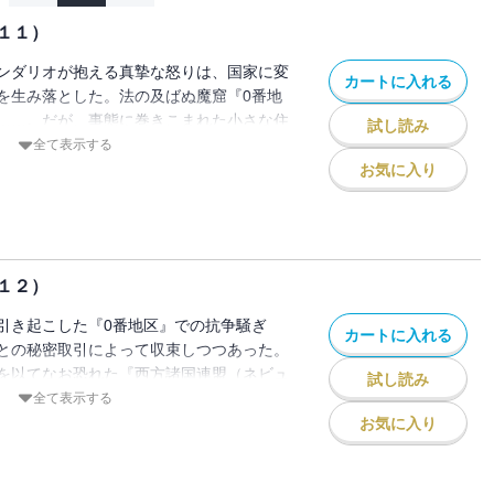
１１）
ンダリオが抱える真摯な怒りは、国家に変
カートに入れる
を生み落とした。法の及ばぬ魔窟『0番地
……。だが、事態に巻きこまれた小さな住
試し読み
 そしてその姿に、求めていた“答え”を見
全て表示する
…。一方ランデルは、己を搦め捕る想念の
お気に入り
父との約束を破り、多くの人を――。足掻
ト）が、たどり着ける“答え”は……！？
１２）
引き起こした『0番地区』での抗争騒ぎ
カートに入れる
との秘密取引によって収束しつつあった。
を以てなお恐れた『西方諸国連盟（ネビュ
試し読み
は、もう目前だ。帝国が持つ技術特許の開
全て表示する
国連盟合同会議』は紛糾必至！ 迫り来
お気に入り
けて、無数の人影が入り乱れ、踊り始め