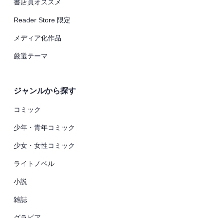
書店員オススメ
Reader Store 限定
メディア化作品
厳選テーマ
ジャンルから探す
コミック
少年・青年コミック
少女・女性コミック
ライトノベル
小説
雑誌
グラビア