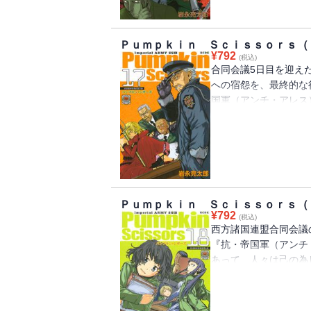
Ｐｕｍｐｋｉｎ Ｓｃｉｓｓｏｒｓ（
¥
792
(税込)
合同会議5日目を迎え
への宿怨を、最終的な
国軍（アンチ・アレス
ながらも、帝国の全て
荒れるテロルの嵐に抗
同会議編］緊迫のター
ら劣勢全て、くつがえ
Ｐｕｍｐｋｉｎ Ｓｃｉｓｓｏｒｓ（
¥
792
(税込)
西方諸国連盟合同会議
『抗・帝国軍（アンチ
あって、人々は己の為
3課は、焼け出された
収めつつあったが、抗
の類型』8輌の襲撃を