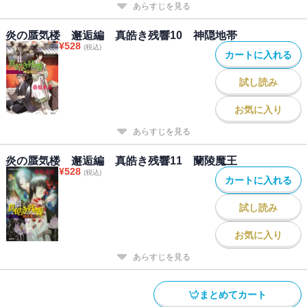
あらすじを見る
炎の蜃気楼 邂逅編 真皓き残響10 神隠地帯
¥
528
(税込)
カートに入れる
試し読み
お気に入り
あらすじを見る
炎の蜃気楼 邂逅編 真皓き残響11 蘭陵魔王
¥
528
(税込)
カートに入れる
試し読み
お気に入り
あらすじを見る
まとめてカート