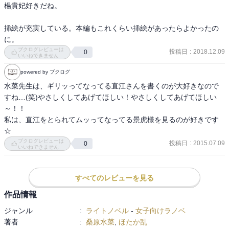
楊貴妃好きだね。

挿絵が充実している。本編もこれくらい挿絵があったらよかったの
に。
ブクログレビューは
投稿日
:
2018.12.09
0
いいねできません
powered by ブクログ
水菜先生は、ギリッってなってる直江さんを書くのが大好きなので
すね…(笑)やさしくしてあげてほしい！やさしくしてあげてほしい
～！！

私は、直江をとられてムッってなってる景虎様を見るのが好きです
☆
ブクログレビューは
投稿日
:
2015.07.09
0
いいねできません
すべてのレビューを見る
作品情報
ジャンル
:
ライトノベル
-
女子向けラノベ
著者
:
桑原水菜
,
ほたか乱