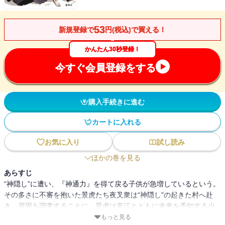
53
新規登録で
円(税込)で買える！
かんたん30秒登録！
今すぐ会員登録をする
購入手続きに進む
カートに入れる
お気に入り
試し読み
ほかの巻を見る
あらすじ
“神隠し”に遭い、『神通力』を得て戻る子供が急増しているという。
その多さに不審を抱いた景虎たち夜叉衆は“神隠し”の起きた村へ赴
き、原因を調査することに。景虎は直江とともに未来を予知する少
年を訪ね、“神隠し”に遭った先で不思議な尼僧に助けられたことを知
もっと見る