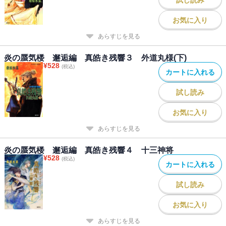
お気に入り
あらすじを見る
炎の蜃気楼 邂逅編 真皓き残響３ 外道丸様(下)
¥
528
(税込)
カートに入れる
試し読み
お気に入り
あらすじを見る
炎の蜃気楼 邂逅編 真皓き残響４ 十三神将
¥
528
(税込)
カートに入れる
試し読み
お気に入り
あらすじを見る