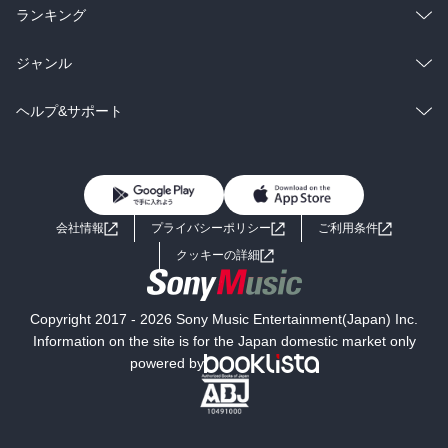
雑誌・グラビア
ビジネス・実用
ラノベ
小説
総合
コミック
ランキング
BL・TL
雑誌・グラビア
ビジネス・実用
ラノベ
小説
総合
コミック
ジャンル
BL・TL
雑誌・グラビア
ビジネス・実用
ラノベ
小説
コミック
男性コミック
ヘルプ&サポート
BL・TL
雑誌・グラビア
ビジネス・実用
女性コミック
コミック誌
初めての方へ
ヘルプ
BL・TL
ライトノベル
男子向けラノベ
よくあるご質問
お問い合わせ
会社情報
プライバシーポリシー
ご利用条件
女子向けラノベ
小説
利用規約
クッキーの詳細
国内小説
海外小説
Copyright 2017 - 2026 Sony Music Entertainment(Japan) Inc.
ミステリー
SF
Information on the site is for the Japan domestic market only
powered by
歴史・時代小説
文学
雑誌
グラビア写真集