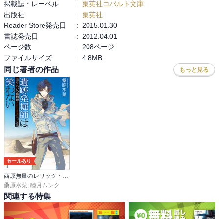
掲載誌・レーベル
:
集英社コバルト文庫
出版社
:
集英社
Reader Store発売日
:
2015.01.30
書誌発売日
:
2012.04.01
ページ数
:
208ページ
ファイルサイズ
:
4.8MB
同じ著者の作品
もっと見る
セールあり
西原無量のレリック・ファイル
桑原水菜
,
睦月ムンク
関連する特集