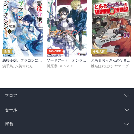
新着
30%OFF
今週入荷
悪役令嬢、ブラコンにジョブチェンジします９【電子特典付き】
ソードアート・オンライン29 ユナイタル・リングVIII
とあるおっさんのＶＲＭＭＯ活動記34
浜千鳥
,
八美☆わん
川原礫
,
ａｂｅｃ
椎名ほわほわ
,
ヤマーダ
フロア
総合
コミック
セール
ラノベ
小説
総合
コミック
新着