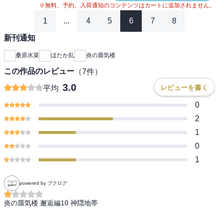
※無料、予約、入荷通知のコンテンツはカートに追加されません。
1
...
4
5
6
7
8
新刊通知
桑原水菜
ほたか乱
炎の蜃気楼
この作品のレビュー
（
7
件）
3.0
レビューを書く
平均
0
2
1
0
1
powered by ブクログ
炎の蜃気楼 邂逅編10 神隠地帯
