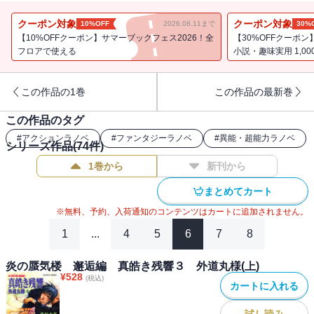
る。また、勝長が訪ねた先では宇具奴神を祀る大釜池神社の札を見
つけて・・・。事件の裏に框一族の影が差す！ 彼らの目的とは!?
クーポン対象
クーポン対象
10%OFF
2026.08.11まで
30%
【10%OFFクーポン】サマーブックフェス2026！全
【30%OFFクーポン
フロアで使える
小説・趣味実用 1,0
この作品の1巻
この作品の最新巻
この作品のタグ
#
アクションラノベ
#
ファンタジーラノベ
#
異能・超能力ラノベ
シリーズ作品(
74
件)
1巻から
新刊から
まとめてカート
※無料、予約、入荷通知のコンテンツはカートに追加されません。
1
...
4
5
6
7
8
炎の蜃気楼 邂逅編 真皓き残響３ 外道丸様(上)
¥
528
(税込)
カートに入れる
試し読み