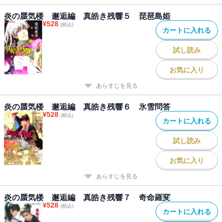
炎の蜃気楼 邂逅編 真皓き残響５ 琵琶島姫
¥
528
(税込)
カートに入れる
試し読み
お気に入り
あらすじを見る
炎の蜃気楼 邂逅編 真皓き残響６ 氷雪問答
¥
528
(税込)
カートに入れる
試し読み
お気に入り
あらすじを見る
炎の蜃気楼 邂逅編 真皓き残響７ 奇命羅変
¥
528
(税込)
カートに入れる