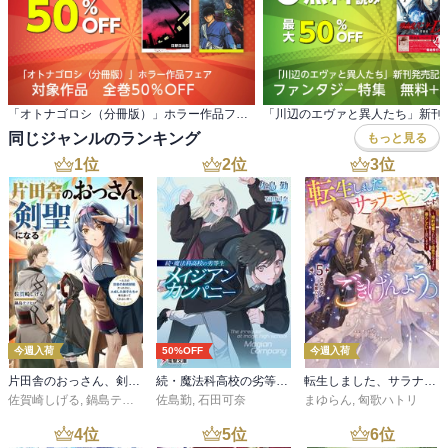
「オトナゴロシ（分冊版）」ホラー作品フェア 対象作品 全巻50％OFF
同じジャンルのランキング
もっと見る
1
位
2
位
3
位
今週入荷
50%OFF
今週入荷
片田舎のおっさん、剣聖になる 11 ～ただの田舎の剣術師範だったのに、大成した弟子たちが俺を放ってくれない件～
続・魔法科高校の劣等生 メイジアン・カンパニー(11)
転生しました、サラナ・キンジェです。ごきげんよう。５ ～婚約破棄されたので田舎で気ままに暮らしたいと思います～【電子書店共通特典SS付】
佐賀崎しげる
,
鍋島テツヒロ
佐島勤
,
石田可奈
まゆらん
,
匈歌ハトリ
4
位
5
位
6
位