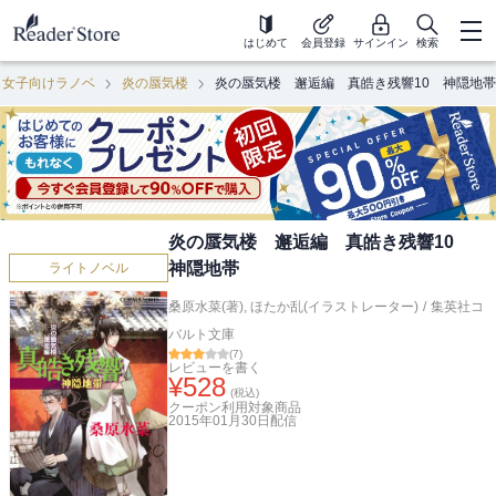
はじめて
会員登録
サインイン
検索
女子向けラノベ
炎の蜃気楼
炎の蜃気楼 邂逅編 真皓き残響10 神隠地帯
炎の蜃気楼 邂逅編 真皓き残響10
神隠地帯
ライトノベル
桑原水菜(著)
,
ほたか乱(イラストレーター)
/
集英社コ
バルト文庫
(
7
)
レビューを書く
¥
528
(税込)
クーポン利用対象商品
2015年01月30日
配信