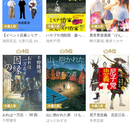
今週入荷
今週入荷
今週入荷
【イベント応募シリアルコード付】池田匡志出演・オーディオフォトブック「あの日」SPECIAL EDITION（音声／動画付）
ハヤブサ消防団 森へつづく道
異世界居酒屋「げん」三杯目
池田匡志
,
七寒六温
,
konoko58
池井戸潤
,
村崎キコ
蝉川夏哉
,
碓井ツカサ
4
位
5
位
6
位
今週入荷
今週入荷
今週入荷
おれは一万石 ： 38 因縁の賊
山に抱かれた家 けもの道
尼子党忠義 北近江合戦心得〈八〉
千野隆司
はらだみずき
井原忠政