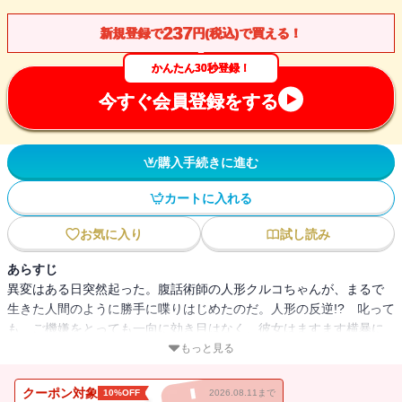
237
新規登録で
円(税込)で買える！
かんたん30秒登録！
今すぐ会員登録をする
購入手続きに進む
カートに入れる
お気に入り
試し読み
あらすじ
異変はある日突然起った。腹話術師の人形クルコちゃんが、まるで
生きた人間のように勝手に喋りはじめたのだ。人形の反逆!? 叱って
も、ご機嫌をとっても一向に効き目はなく、彼女はますます横暴に
なるばかり。腹話術師の狂気が作り上げた妄想か？ それとも、異
もっと見る
次元の世界からの秘密の指令によって人形が何かを企んでいるの
か？ ショート・ショートの名手が贈る、異色の長編ＳＦ。
クーポン対象
10%OFF
2026.08.11まで