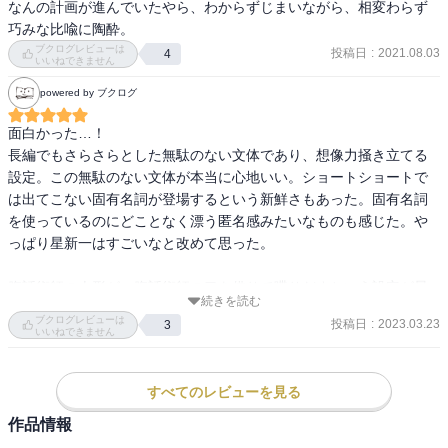
なんの計画が進んでいたやら、わからずじまいながら、相変わらず
巧みな比喩に陶酔。
ブクログレビューは
投稿日
:
2021.08.03
4
いいねできません
powered by ブクログ
面白かった…！

長編でもさらさらとした無駄のない文体であり、想像力掻き立てる
設定。この無駄のない文体が本当に心地いい。ショートショートで
は出てこない固有名詞が登場するという新鮮さもあった。固有名詞
を使っているのにどことなく漂う匿名感みたいなものも感じた。や
っぱり星新一はすごいなと改めて思った。

腹話術師の人形が、腹話術師の口を借りて喋りだすという設定が星
続きを読む
新一らしいし、それだけでも面白い。人形が勝手に喋るのではな
ブクログレビューは
投稿日
:
2023.03.23
3
く、当人の口を借りて喋りだすので、その当人は自分の異常に混乱
いいねできません
していくというのがすごく面白かった。

すごく内面的なのに実際身の回りでおかしなことが起こるという不
すべてのレビューを見る
気味さが心地よかった。

久しぶりに星新一作品を読んだけど、やっぱり最高に好きだ。
作品情報