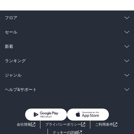
フロア
総合
コミック
セール
ラノベ
小説
総合
コミック
新着
雑誌・グラビア
ビジネス・実用
ラノベ
小説
総合
コミック
ランキング
BL・TL
雑誌・グラビア
ビジネス・実用
ラノベ
小説
総合
コミック
ジャンル
BL・TL
雑誌・グラビア
ビジネス・実用
ラノベ
小説
コミック
男性コミック
ヘルプ&サポート
BL・TL
雑誌・グラビア
ビジネス・実用
女性コミック
コミック誌
初めての方へ
ヘルプ
BL・TL
ライトノベル
男子向けラノベ
よくあるご質問
お問い合わせ
会社情報
プライバシーポリシー
ご利用条件
女子向けラノベ
小説
利用規約
クッキーの詳細