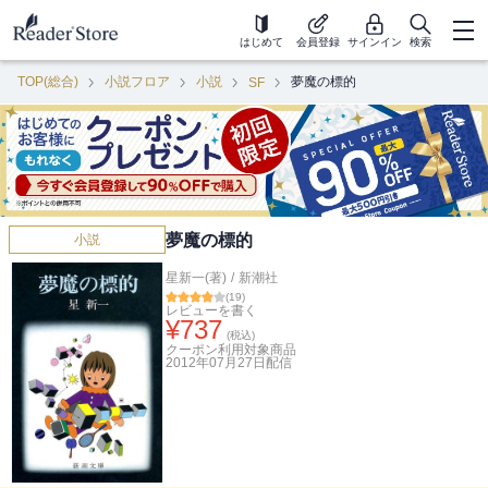
はじめて
会員登録
サインイン
検索
TOP(総合)
小説フロア
小説
夢魔の標的
SF
夢魔の標的
小説
星新一(著)
/
新潮社
(
19
)
レビューを書く
¥
737
(税込)
クーポン利用対象商品
2012年07月27日
配信