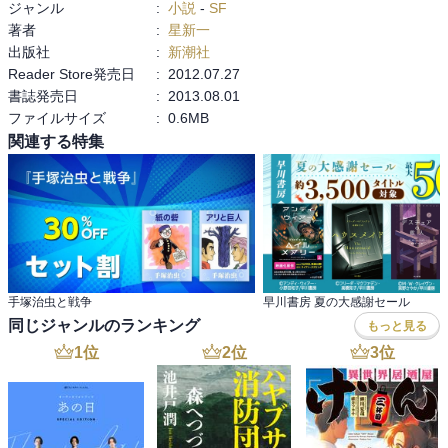
ジャンル
:
小説
-
SF
著者
:
星新一
出版社
:
新潮社
Reader Store発売日
:
2012.07.27
書誌発売日
:
2013.08.01
ファイルサイズ
:
0.6MB
関連する特集
手塚治虫と戦争
早川書房 夏の大感謝セール
同じジャンルのランキング
もっと見る
1
位
2
位
3
位