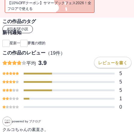
【10%OFFクーポン】サマーブックフェス2026！全
フロアで使える
この作品のタグ
#
日本SF小説
新刊通知
星新一
夢魔の標的
この作品のレビュー
（
19
件）
3.9
レビューを書く
平均
5
5
5
1
0
powered by ブクログ
クルコちゃんの素直さ。
