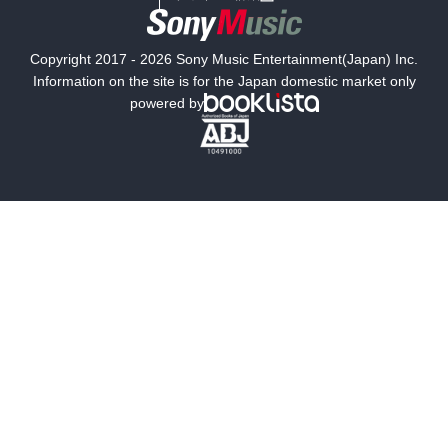
国内小説
海外小説
Copyright 2017 - 2026 Sony Music Entertainment(Japan) Inc.
ミステリー
SF
Information on the site is for the Japan domestic market only
powered by
歴史・時代小説
文学
雑誌
グラビア写真集
ボーイズラブ
ティーンズラブ
人文・思想・歴史
社会・政治・法律
ビジネス・経済
サイエンス・テクノロジー
コンピュータ・情報
くらし・家庭
料理・酒
ファッション・美容・ダイエット
ホビー&カルチャー
スポーツ・アウトドア