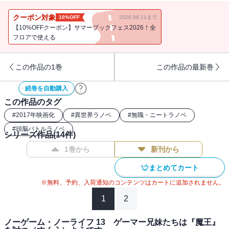
クーポン対象
10%OFF
2026.08.11まで
【10%OFFクーポン】サマーブックフェス2026！全
フロアで使える
この作品の1巻
この作品の最新巻
続巻を自動購入
この作品のタグ
#
2017年映画化
#
異世界ラノベ
#
無職・ニートラノベ
#
頭脳バトルラノベ
シリーズ作品(
14
件)
1巻から
新刊から
まとめてカート
※無料、予約、入荷通知のコンテンツはカートに追加されません。
1
2
ノーゲーム・ノーライフ 13 ゲーマー兄妹たちは『魔王』