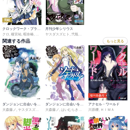
完結
クロックワーク・プラネット
月刊少年シリウス
クロ
,
榎宮祐
,
暇奈椿
,
茨乃
ヤスダスズヒト
,
弐瓶勉
,
ＯＮＥ
,
あずま京太郎
,
ｂｏｓ
関連する作品
もっと見る
セールあり
ダンジョンに出会いを求めるのは間違っているだろうか
ダンジョンに出会いを求めるのは間違っているだろうか外伝 ソード・オラトリア
アクセル・ワールド
大森藤ノ
,
ヤスダスズヒト
大森藤ノ
,
はいむらきよたか
川原礫
,
ヤスダスズヒト
,
ＨＩＭＡ