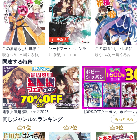
セールあり
この素晴らしい世界に祝福を！エクストラ
ソードアート・オンライン
この素晴らしい世界に祝福を！
暁なつめ
,
三嶋くろね
,
昼熊
,
川原礫
憂姫はぐれ
,
ａｂｅｃ
暁なつめ
,
三嶋くろね
関連する特集
電撃文庫超感謝フェア2026
同じジャンルのランキング
もっと見る
1
位
2
位
3
位