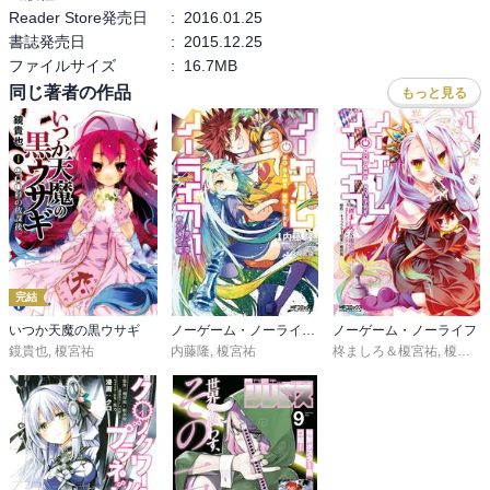
Reader Store発売日
:
2016.01.25
書誌発売日
:
2015.12.25
ファイルサイズ
:
16.7MB
同じ著者の作品
もっと見る
完結
いつか天魔の黒ウサギ
ノーゲーム・ノーライフ 第二章 東部連合編
ノーゲーム・ノーライフ
鏡貴也
,
榎宮祐
内藤隆
,
榎宮祐
柊ましろ＆榎宮祐
,
榎宮祐
,