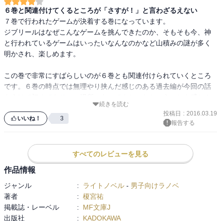
６巻と関連付けてくるところが「さすが！」と言わざるえない
７巻で行われたゲームが決着する巻になっています。

ジブリールはなぜこんなゲームを挑んできたのか、そもそも今、神
と行われているゲームはいったいなんなのかなど山積みの謎が多く
明かされ、楽しめます。

この巻で非常にすばらしいのが６巻とも関連付けられていくところ
です。６巻の時点では無理やり挟んだ感じのある過去編が今回の話
をうけて初めてあそこの場所にあってよかったということを感じさ
続きを読む
せてくれます。６巻のあとがきではそろそろ書いてもいいかぐらい
投稿日
:
2016.03.19
の感じだったような覚えがあったのに、ここに来てあそこにあった
いいね！
3
報告する
のが絶妙だったと思わせてくれるのはさすがの腕前だと感服させら
れます。

すべてのレビューを見る
ほかにも実はあの人が裏切り者だったりと様々な驚きを提供してく
作品情報
れ非常に楽しめる一冊でした。

ジャンル
:
ライトノベル
-
男子向けラノベ
そんな感じで星５をつけたい内容なのですが、自分的には少しわか
著者
:
榎宮祐
りづらいところなどもちょくちょく見られたので星４にさせていた
掲載誌・レーベル
:
MF文庫J
出版社
:
KADOKAWA