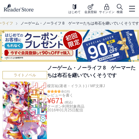
はじめて
会員登録
サインイン
検索
ーライフ
ノーゲーム・ノーライフ 8 ゲーマーたちは布石を継いでいくそうです
ノーゲーム・ノーライフ 8 ゲーマーた
ちは布石を継いでいくそうです
ライトノベル
榎宮祐(著者・イラスト)
/
MF文庫J
(
16
)
レビューを書く
¥
671
(税込)
クーポン利用対象商品
2016年01月25日
配信