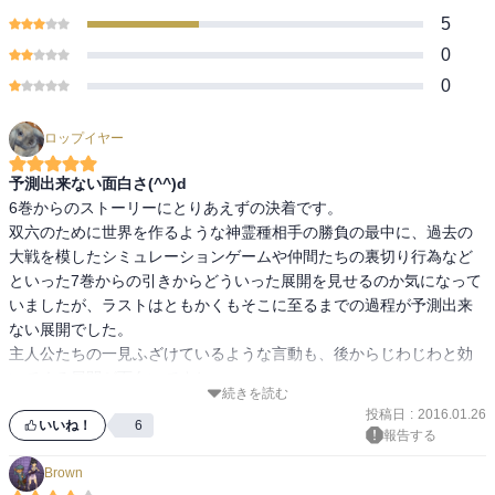
5
0
0
ロップイヤー
予測出来ない面白さ(^^)d
6巻からのストーリーにとりあえずの決着です。

双六のために世界を作るような神霊種相手の勝負の最中に、過去の
大戦を模したシミュレーションゲームや仲間たちの裏切り行為など
といった7巻からの引きからどういった展開を見せるのか気になって
いましたが、ラストはともかくもそこに至るまでの過程が予測出来
ない展開でした。

主人公たちの一見ふざけているような言動も、後からじわじわと効
いてくる展開が面白いですね。

続きを読む
投稿日
:
2016.01.26
とりあえず6巻から読み返したくなりますね。
いいね！
6
報告する
Brown