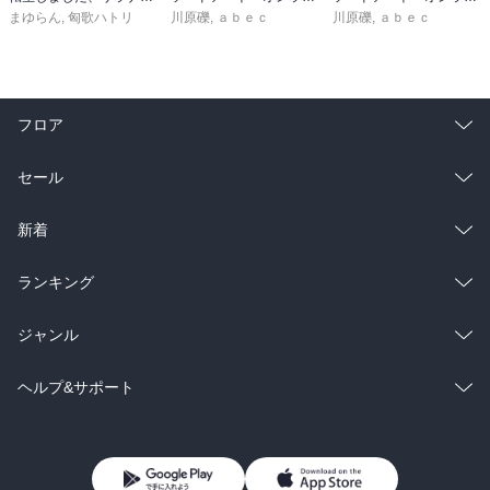
まゆらん
,
匈歌ハトリ
川原礫
,
ａｂｅｃ
川原礫
,
ａｂｅｃ
フロア
総合
コミック
セール
ラノベ
小説
総合
コミック
新着
雑誌・グラビア
ビジネス・実用
ラノベ
小説
総合
コミック
ランキング
BL・TL
雑誌・グラビア
ビジネス・実用
ラノベ
小説
総合
コミック
ジャンル
BL・TL
雑誌・グラビア
ビジネス・実用
ラノベ
小説
コミック
男性コミック
ヘルプ&サポート
BL・TL
雑誌・グラビア
ビジネス・実用
女性コミック
コミック誌
初めての方へ
ヘルプ
BL・TL
ライトノベル
男子向けラノベ
よくあるご質問
お問い合わせ