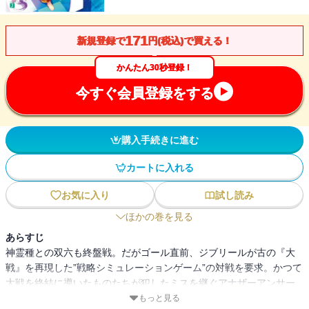
171
新規登録で
円(税込)で買える！
かんたん30秒登録！
今すぐ会員登録をする
購入手続きに進む
カートに入れる
お気に入り
試し読み
ほかの巻を見る
あらすじ
神霊種との双六も終盤戦。だがゴール直前、ジブリールが古の『大
戦』を再現した”戦略シミュレーションゲーム”の対戦を要求。かつて
大戦を終結に導いたものたちが犯したミスを継ぐアナザーアンサー
が示される!?
もっと見る