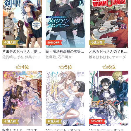
今週入荷
50%OFF
今週入荷
片田舎のおっさん、剣聖になる 11 ～ただの田舎の剣術師範だったのに、大成した弟子たちが俺を放ってくれない件～
続・魔法科高校の劣等生 メイジアン・カンパニー(11)
とあるおっさんのＶＲＭＭＯ活動記34
佐賀崎しげる
,
鍋島テツヒロ
佐島勤
,
石田可奈
椎名ほわほわ
,
ヤマーダ
4
位
5
位
6
位
今週入荷
今週入荷
30%OFF
転生しました、サラナ・キンジェです。ごきげんよう。５ ～婚約破棄されたので田舎で気ままに暮らしたいと思います～【電子書店共通特典SS付】
ソードアート・オンライン マテリアル１ シュガーリィ・デイズ
ソードアート・オンライン29 ユナイタル・リングVIII