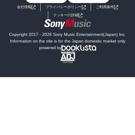
会社情報
プライバシーポリシー
ご利用条件
女子向けラノベ
小説
利用規約
クッキーの詳細
国内小説
海外小説
Copyright 2017 - 2026 Sony Music Entertainment(Japan) Inc.
ミステリー
SF
Information on the site is for the Japan domestic market only
powered by
歴史・時代小説
文学
雑誌
グラビア写真集
ボーイズラブ
ティーンズラブ
人文・思想・歴史
社会・政治・法律
ビジネス・経済
サイエンス・テクノロジー
コンピュータ・情報
くらし・家庭