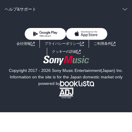
BL・TL
雑誌・グラビア
ビジネス・実用
ラノベ
小説
コミック
男性コミック
ヘルプ&サポート
BL・TL
雑誌・グラビア
ビジネス・実用
女性コミック
コミック誌
初めての方へ
ヘルプ
BL・TL
ライトノベル
男子向けラノベ
よくあるご質問
お問い合わせ
会社情報
プライバシーポリシー
ご利用条件
女子向けラノベ
小説
利用規約
クッキーの詳細
国内小説
海外小説
Copyright 2017 - 2026 Sony Music Entertainment(Japan) Inc.
ミステリー
SF
Information on the site is for the Japan domestic market only
powered by
歴史・時代小説
文学
雑誌
グラビア写真集
ボーイズラブ
ティーンズラブ
人文・思想・歴史
社会・政治・法律