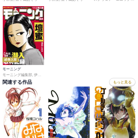
続巻入荷
モーニング
モーニング編集部
,
伊咲智太
,
オオイシヒロト
,
森高夕次
,
足立金太郎
,
出端祐大
,
江
関連する作品
もっと見る