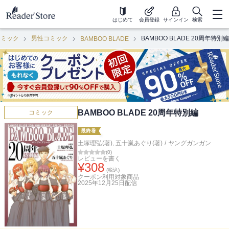
はじめて
会員登録
サインイン
検索
コミック
男性コミック
BAMBOO BLADE 20周年特別編
BAMBOO BLADE
BAMBOO BLADE 20周年特別編
コミック
最終巻
土塚理弘(著)
,
五十嵐あぐり(著)
/
ヤングガンガン
(
0
)
レビューを書く
¥
308
(税込)
クーポン利用対象商品
2025年12月25日
配信