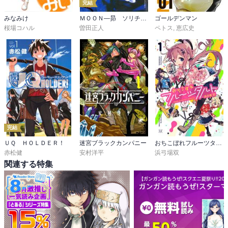
完結
みなみけ
ＭＯＯＮ―昴 ソリチュード スタンディング―
ゴールデンマン
桜場コハル
曽田正人
ペトス
,
恵広史
完結
ＵＱ ＨＯＬＤＥＲ！
迷宮ブラックカンパニー
おちこぼれフルーツタルト
赤松健
安村洋平
浜弓場双
関連する特集