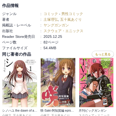
作品情報
ジャンル
:
コミック
-
男性コミック
著者
:
土塚理弘
,
五十嵐あぐり
掲載誌・レーベル
:
ヤングガンガン
出版社
:
スクウェア・エニックス
Reader Store発売日
:
2025.12.25
ページ数
:
82ページ
ファイルサイズ
:
54.4MB
同じ著者の作品
もっと見る
シノハユ the dawn of age
咲-Saki-阿知賀編 episode of side-A
月刊ビッグガンガン
小林立
,
五十嵐あぐり
小林立
,
五十嵐あぐり
スクウェア・エニックス
,