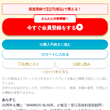
31
新規登録で
円(税込)で買える！
かんたん30秒登録！
今すぐ会員登録をする
購入手続きに進む
カートに入れる
お気に入り
試し読み
ほかの巻を見る
※この商品はタブレットなど大きなディスプレイを備えた機器で読むことに適し
ています。
文字だけを拡大することや、文字列のハイライト、検索、辞書の参照、引用など
の機能が使用できません。
あらすじ
20周年を機に「BAMBOO BLADE」が復活！室江高校剣道部顧問・