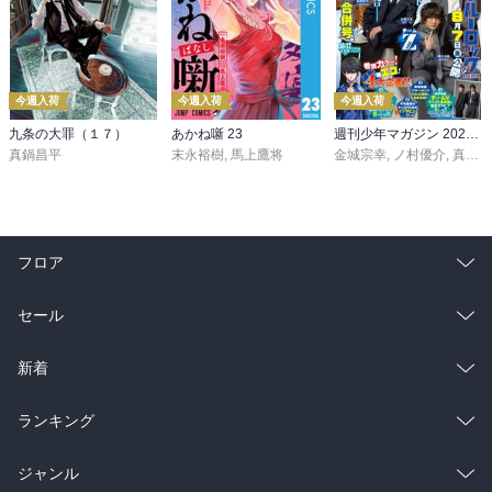
今週入荷
今週入荷
今週入荷
九条の大罪（１７）
あかね噺 23
週刊少年マガジン 2026年36・37号[2026年8月5日発売]
真鍋昌平
末永裕樹
,
馬上鷹将
金城宗幸
,
ノ村優介
,
真島ヒロ
フロア
総合
コミック
セール
ラノベ
小説
総合
コミック
新着
雑誌・グラビア
ビジネス・実用
ラノベ
小説
総合
コミック
ランキング
BL・TL
雑誌・グラビア
ビジネス・実用
ラノベ
小説
総合
コミック
ジャンル