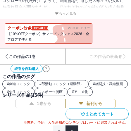
コジローの呼びかけによって、剣道部を引退した３年生のための、
お疲れ様会が開かれたが・・・!?それぞれのその後の姿を描く特別
編！※この商品は「ヤングガンガン 2025 No.12・13」に掲載された
もっと見る
読切、「BAMBOO BLADE ファンブック 7.5」「BAMBOO BLADE
ファンブック (祝)」に掲載されたおまけマンガを収録したもので
クーポン対象
10%OFF
2026.08.11まで
す。
【10%OFFクーポン】サマーブックフェス2026！全
フロアで使える
この作品の1巻
この作品の最新巻
続巻を自動購入
この作品のタグ
#
剣道コミック
#
部活動コミック（運動部）
#
格闘技・武道漫画
#
先生コミック
#
スポーツ漫画
#
アニメ化
シリーズ作品(
15
件)
1巻から
新刊から
まとめてカート
※無料、予約、入荷通知のコンテンツはカートに追加されません。