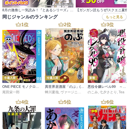
8月の激推し一気読み！『とあるシリーズ』特集
同じジャンルのランキング
もっと見る
1
位
2
位
3
位
今週入荷
今週入荷
新着
ONE PIECE モノクロ版 115
異世界居酒屋「のぶ」(22)
悪役令嬢レベル99 ～私は裏ボスですが魔王ではありません～ その６
尾田栄一郎
蝉川夏哉
,
ヴァージニア二等兵
のこみ
,
転
,
七夕さとり
,
Tea
4
位
5
位
6
位