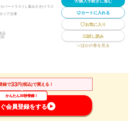
購入手続きに進む
(カバーイラスト)
,
森みさき(イラス
カートに入れる
タジア文庫
お気に入り
商品
試し読み
配信
ほかの巻を見る
33
登録で
円(税込)で買える！
かんたん30秒登録！
ぐ会員登録をする