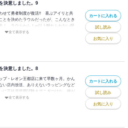
を決意しました。9
わせて勇者制度が復活!! 喜ぶアイリと共
カートに入れる
ことを決めたラウルだったが、こんなとき
走！ ラウルから１m以上離れられない呪
試し読み
―？
全て表示する
お気に入り
を決意しました。8
ップ・レオン王都店に来て早数ヶ月。かん
カートに入れる
ない店内放送、ありえないラッピングなど
いに正社員登用試験までこぎつけた。俺が
試し読み
ぜ！！
全て表示する
お気に入り