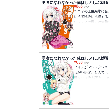
勇者になれなかった俺はしぶしぶ就職
¥
660
(税込)
ユニィの王位継承に合
に勇者試験に挑戦する
にフィノの魔力が大暴
いがかかってしまい―
勇者になれなかった俺はしぶしぶ就職
¥
638
(税込)
フィノがマジックショ
ちがい接客、とんでも
様々な経験を積み、つ
お前を合格させてやる