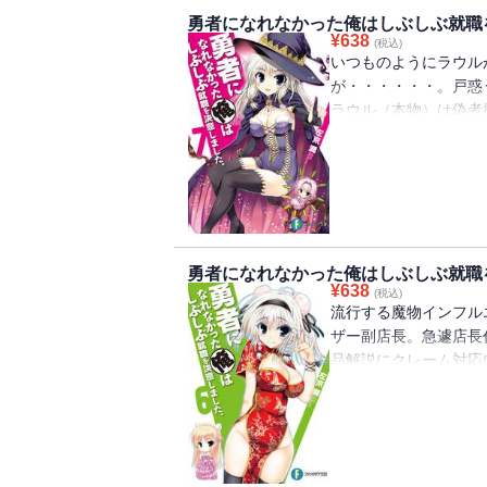
勇者になれなかった俺はしぶしぶ就職
¥
638
(税込)
いつものようにラウル
が・・・・・・。戸惑
ラウル（本物）は偽者
ル（偽者）の目的はな
勇者になれなかった俺はしぶしぶ就職
¥
638
(税込)
流行する魔物インフル
ザー副店長。急遽店長
品解説にクレーム対応
やっかいなお客様がや