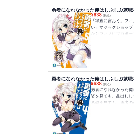
勇者になれなかった俺はしぶしぶ就職
¥
638
(税込)
「率直に言おう。フィ
い」マジックショップ
なりフィノにプロポー
決のお題は・・・・・
勇者になれなかった俺はしぶしぶ就職
¥
638
(税込)
勇者になれなかった俺
姿を見ても、品出しし
る姿を見ても、勇者の
俺はどう真実を告げれ