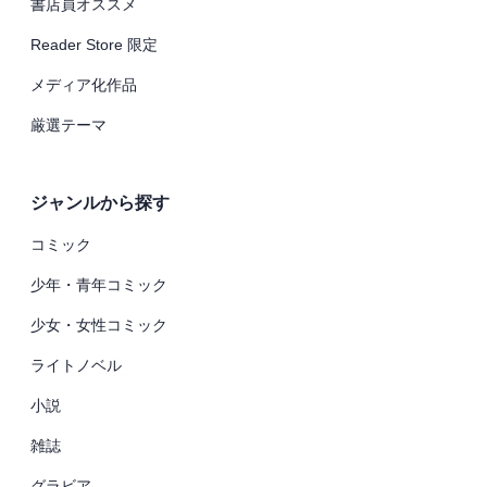
書店員オススメ
Reader Store 限定
メディア化作品
厳選テーマ
ジャンルから探す
コミック
少年・青年コミック
少女・女性コミック
ライトノベル
小説
雑誌
グラビア