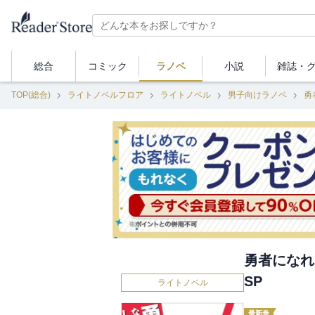
総合
コミック
ラノベ
小説
雑誌・
TOP(総合)
ライトノベルフロア
ライトノベル
男子向けラノベ
勇
勇者になれ
SP
ライトノベル
最新巻