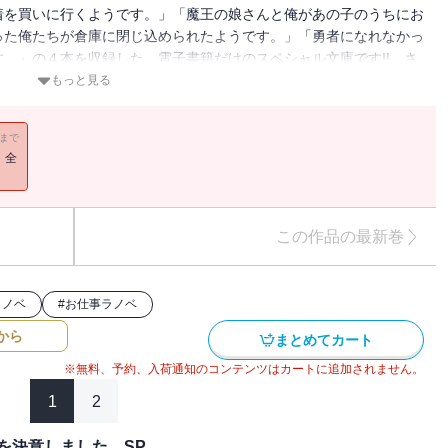
着を買いに行くようです。」「魔王の娘さんと俺があの子のうちにお
った俺たちが倉庫に閉じ込められたようです。」「勇者になれなかっ
。」の４本を収録した、電子書籍だけのスペシャル文庫です!! さ
きが担当しているコラボ短編集なのだ！※各短編は、「勇者になれな
もっと見る
アニメBD&DVD3～6の特典小冊子に収録されていたものです。
11まで
！全
この作品の最新巻
ラノベ
#
お仕事ラノベ
から
まとめてカート
※無料、予約、入荷通知のコンテンツはカートに追加されません。
1
2
を決意しました。SP