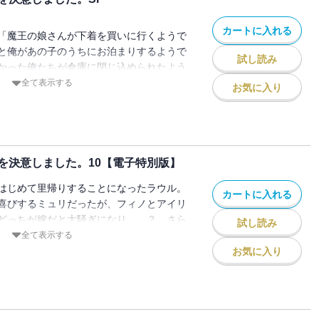
カートに入れる
「魔王の娘さんが下着を買いに行くようで
と俺があの子のうちにお泊まりするようで
試し読み
かった俺たちが倉庫に閉じ込められたよう
なかった俺が魔王の娘さんと入れ替わった
全て表示する
お気に入り
収録した、電子書籍だけのスペシャル文庫
イラストは、コミック版の森みさきが担当し
のだ！※各短編は、「勇者になれなかった
しました。」アニメBD&DVD3～6の特
いたものです。
を決意しました。10【電子特別版】
はじめて里帰りすることになったラウル。
カートに入れる
喜びするミュリだったが、フィノとアイリ
どっちが嫁だと大騒ぎになり……？ さら
試し読み
か!? 電子書籍版だけの【電子特別版】と
全て表示する
の「マジックショップ・レオン王都店はお
お気に入り
特別に収録！