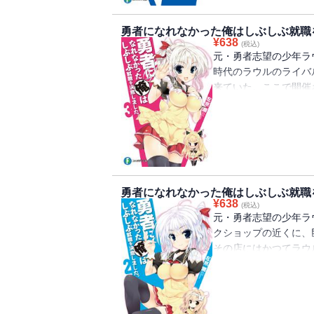
勇者になれなかった俺はしぶしぶ就職
¥
638
(税込)
元・勇者志望の少年ラ
時代のラウルのライバ
来ていた。ここで開催
場することになり――
勇者になれなかった俺はしぶしぶ就職
¥
638
(税込)
元・勇者志望の少年ラ
クショップの近くに、
その店にはかつてラウ
ていることが発覚し―