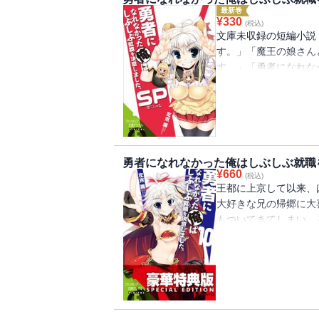
最新巻
¥
330
(税込)
文庫未収録の短編小説
す。」「魔王の娘さん
す。」「勇者になれな
です。」「勇者になれ
ようです。」の４本を
です!! さらに本文
ているコラボ短編集な
俺はしぶしぶ就職を決意
典小冊子に収録されて
勇者になれなかった俺はしぶしぶ就職
¥
660
(税込)
王都に上京して以来、
大好きな兄の帰郷に大
もついてきてしまい、
に隠れたバイトも登場
して、書き下ろし短編
盆も営業中です。」を