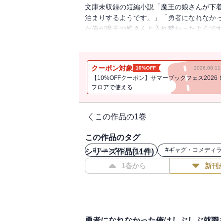
文庫未収録の短編小説「魔王の娘さんが下
泊まりするようです。」「勇者になれなか
た俺が魔王の娘さんと入れ替わったようです
らに本文イラストは、コミック版の森みさ
かった俺はしぶしぶ就職を決意しました。」
クーポン対象
10%OFF
2026.08.
【10%OFFクーポン】サマーブックフェス2026
フロアで使える
この作品の1巻
この作品のタグ
#
ファンタジーラノベ
#
ギャグ・コメディ
シリーズ作品(
11
件)
1巻から
新刊
勇者になれなかった俺はしぶしぶ就職