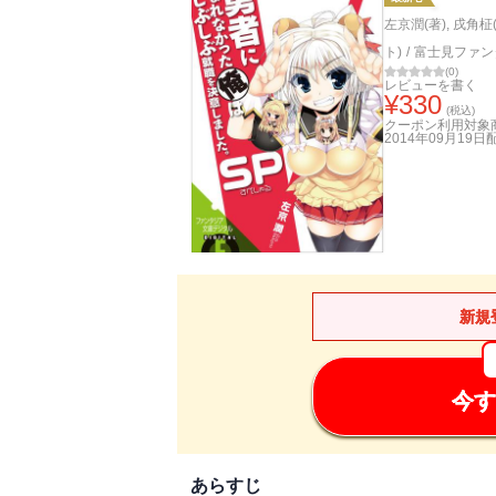
左京潤(著)
,
戌角柾
ト)
/
富士見ファン
(
0
)
レビューを書く
¥
330
(税込)
クーポン利用対象
2014年09月19日
新規
今す
あらすじ