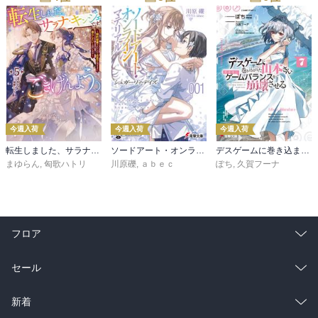
今週入荷
今週入荷
今週入荷
転生しました、サラナ・キンジェです。ごきげんよう。５ ～婚約破棄されたので田舎で気ままに暮らしたいと思います～【電子書店共通特典SS付】
ソードアート・オンライン マテリアル１ シュガーリィ・デイズ
デスゲームに巻き込まれた山本さん、気ままにゲームバランスを崩壊させる７【電子特別版】
まゆらん
,
匈歌ハトリ
川原礫
,
ａｂｅｃ
ぽち
,
久賀フーナ
フロア
総合
コミック
セール
ラノベ
小説
総合
コミック
新着