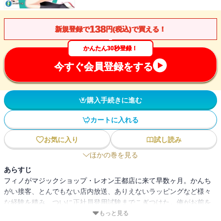
138
新規登録で
円(税込)で買える！
かんたん30秒登録！
今すぐ会員登録をする
購入手続きに進む
カートに入れる
お気に入り
試し読み
ほかの巻を見る
あらすじ
フィノがマジックショップ・レオン王都店に来て早数ヶ月。かんち
がい接客、とんでもない店内放送、ありえないラッピングなど様々
な経験を積み、ついに正社員登用試験までこぎつけた。俺がお前を
合格させてやるぜ！！
もっと見る