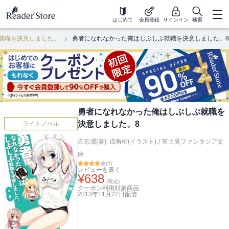
はじめて
会員登録
サインイン
検索
就職を決意しました。
勇者になれなかった俺はしぶしぶ就職を決意しました。8
勇者になれなかった俺はしぶしぶ就職を
決意しました。8
ライトノベル
左京潤(著)
,
戌角柾(イラスト)
/
富士見ファンタジア文
庫
(
2
)
レビューを書く
¥
638
(税込)
クーポン利用対象商品
2013年11月22日
配信