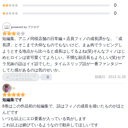
0
0
powered by ブクログ
短編集。アニメ同様店舗の日常編＋店員フィノの成長譚かな。「成
長譚」とそこまで大仰なものでもないけど。まぁ肉でラッピングし
ようとする地点から比べると成長はしてるよね(笑)そんなフィノはじ
めヒロインは皆可愛くてよろしい。不憫な副店長もよろしい(笑)セア
ラ兄妹の話はイイ話でした。タイムスリップ話が一番ファンタジー
してた感があるのは気のせいか。
ブクログレビューは
投稿日
:
2013.11.28
0
いいねできません
t.u
短編集です
8巻はこの作品初の短編集で、話はフィノの成長を描いたものがほと
んどです

いつも以上にエロ要素が入っている気がします

これ以上は媚びているようなので勘弁してほしいです
