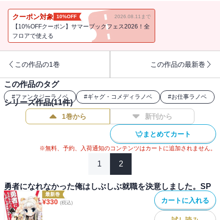
クーポン対象
10%OFF
2026.08.11まで
【10%OFFクーポン】サマーブックフェス2026！全
フロアで使える
この作品の1巻
この作品の最新巻
この作品のタグ
#
ファンタジーラノベ
#
ギャグ・コメディラノベ
#
お仕事ラノベ
シリーズ作品(
11
件)
1巻から
新刊から
まとめてカート
※無料、予約、入荷通知のコンテンツはカートに追加されません。
1
2
勇者になれなかった俺はしぶしぶ就職を決意しました。SP
最新巻
カートに入れる
¥
330
(税込)
試し読み