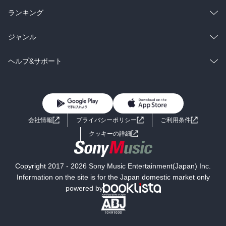
雑誌・グラビア
ビジネス・実用
ラノベ
小説
総合
コミック
ランキング
BL・TL
雑誌・グラビア
ビジネス・実用
ラノベ
小説
総合
コミック
ジャンル
BL・TL
雑誌・グラビア
ビジネス・実用
ラノベ
小説
コミック
男性コミック
ヘルプ&サポート
BL・TL
雑誌・グラビア
ビジネス・実用
女性コミック
コミック誌
初めての方へ
ヘルプ
BL・TL
ライトノベル
男子向けラノベ
よくあるご質問
お問い合わせ
会社情報
プライバシーポリシー
ご利用条件
女子向けラノベ
小説
利用規約
クッキーの詳細
国内小説
海外小説
Copyright 2017 - 2026 Sony Music Entertainment(Japan) Inc.
ミステリー
SF
Information on the site is for the Japan domestic market only
powered by
歴史・時代小説
文学
雑誌
グラビア写真集