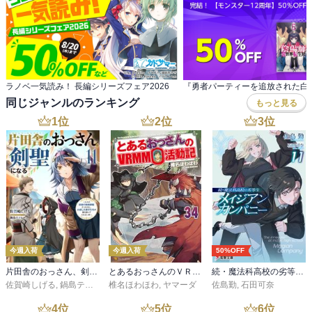
ラノベ一気読み！ 長編シリーズフェア2026
同じジャンルのランキング
もっと見る
1
位
2
位
3
位
今週入荷
今週入荷
50%OFF
片田舎のおっさん、剣聖になる 11 ～ただの田舎の剣術師範だったのに、大成した弟子たちが俺を放ってくれない件～
とあるおっさんのＶＲＭＭＯ活動記34
続・魔法科高校の劣等生 メイジアン・カンパニー(11)
佐賀崎しげる
,
鍋島テツヒロ
椎名ほわほわ
,
ヤマーダ
佐島勤
,
石田可奈
4
位
5
位
6
位