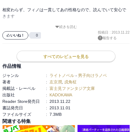
相変わらず、フィノは一貫してあの性格なので、読んでいて安心で
きます

続きを読む
投稿日
:
2013.11.22
あと、あの人とラウルが会います(>_<)
いいね！
0
報告する
すべてのレビューを見る
作品情報
ジャンル
:
ライトノベル
-
男子向けラノベ
著者
:
左京潤
,
戌角柾
掲載誌・レーベル
:
富士見ファンタジア文庫
出版社
:
KADOKAWA
Reader Store発売日
:
2013.11.22
書誌発売日
:
2013.11.01
ファイルサイズ
:
7.3MB
関連する特集