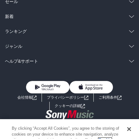
総合
コミック
セール
ラノベ
小説
総合
コミック
新着
雑誌・グラビア
ビジネス・実用
ラノベ
小説
総合
コミック
ランキング
BL・TL
雑誌・グラビア
ビジネス・実用
ラノベ
小説
総合
コミック
ジャンル
BL・TL
雑誌・グラビア
ビジネス・実用
ラノベ
小説
コミック
男性コミック
ヘルプ&サポート
BL・TL
雑誌・グラビア
ビジネス・実用
女性コミック
コミック誌
初めての方へ
ヘルプ
BL・TL
ライトノベル
男子向けラノベ
よくあるご質問
お問い合わせ
会社情報
プライバシーポリシー
ご利用条件
女子向けラノベ
小説
利用規約
クッキーの詳細
国内小説
海外小説
Copyright 2017 - 2026 Sony Music Entertainment(Japan) Inc.
By clicking “Accept All Cookies”, you agree to the storing of
ミステリー
SF
Information on the site is for the Japan domestic market only
cookies on your device to enhance site navigation, analyze