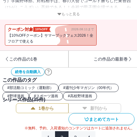
う）学園野球部。対戦相手は、春の大会でコールド勝ちした東香西
（ひがしこうざい）高校である！！余裕で甲子園出場できる……か
と思いきや、ピッチャー・蝦名（えびな）を有名に“したくない”おや
もっと見る
っさんが、１年生の日弦（ひげん）をピッチャーに超・抜擢（ばっ
てき）！この采配（さいはい）、はたして吉か、凶なのか……！？
クーポン対象
10%OFF
2026.08.11まで
【10%OFFクーポン】サマーブックフェス2026！全
フロアで使える
この作品の1巻
この作品の最新巻
続巻を自動購入
この作品のタグ
#
部活動コミック（運動部）
#
週刊少年マガジン（00年代）
#
野球漫画
#
スポーツ漫画
#
高校野球漫画
シリーズ作品(
35
件)
1巻から
新刊から
まとめてカート
※無料、予約、入荷通知のコンテンツはカートに追加されません。