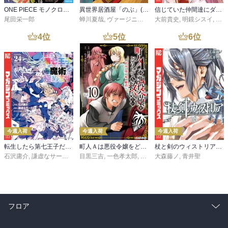
ONE PIECE モノクロ版 115
異世界居酒屋「のぶ」(22)
信じていた仲間達にダンジョン奥地で殺されかけたがギフト『無限ガチャ』でレベル９９９９の仲間達を手に入れて元パーティーメンバーと世界に復讐＆『ざまぁ！』します！（２３）
尾田栄一郎
蝉川夏哉
,
ヴァージニア二等兵
大前貴史
,
転
,
明鏡シスイ
,
ｔｅ
4
位
5
位
6
位
今週入荷
今週入荷
今週入荷
転生したら第七王子だったので、気ままに魔術を極めます（２４）
町人Ａは悪役令嬢をどうしても救いたい ～どぶと空と氷の姫君～１０【電子書店共通特典イラスト付】
杖と剣のウィストリア（１６）
石沢庸介
,
謙虚なサークル
,
メル。
目黒三吉
,
一色孝太郎
,
Parum
大森藤ノ
,
青井聖
フロア