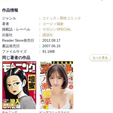
作品情報
ジャンル
:
コミック
-
男性コミック
著者
:
コージィ城倉
掲載誌・レーベル
:
マガジンSPECIAL
出版社
:
講談社
Reader Store発売日
:
2012.08.17
書誌発売日
:
2007.06.15
ファイルサイズ
:
91.1MB
同じ著者の作品
もっと見る
続巻入荷
モーニング
ビッグコミックスペリオール