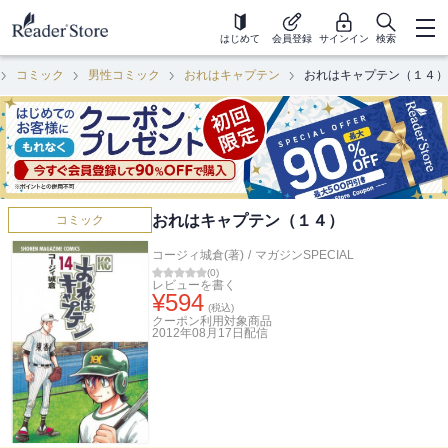
はじめて
会員登録
サインイン
検索
コミック
男性コミック
おれはキャプテン
おれはキャプテン（１４）
おれはキャプテン（１４）
コミック
コージィ城倉(著)
/
マガジンSPECIAL
(
0
)
レビューを書く
¥
594
(税込)
クーポン利用対象商品
2012年08月17日
配信