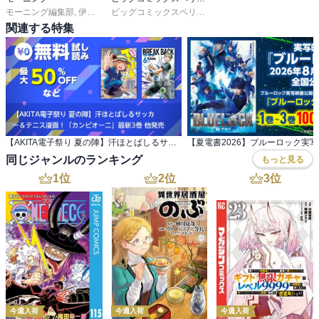
モーニング編集部
,
伊咲智太
,
オオイシヒロト
,
森高夕次
ビッグコミックスペリオール編集部
,
足立金太郎
,
出端祐大
,
江
関連する特集
【AKITA電子祭り 夏の陣】汗ほとばしるサッカ ー＆テニス漫画！「カンピオーニ」最新3巻 他発売
同じジャンルのランキング
もっと見る
1
位
2
位
3
位
今週入荷
今週入荷
今週入荷