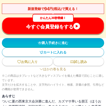
94
新規登録で
円(税込)で買える！
かんたん30秒登録！
今すぐ会員登録をする
購入手続きに進む
カートに入れる
お気に入り
試し読み
ほかの巻を見る
※この商品はタブレットなど大きなディスプレイを備えた機器で読むことに適し
ています。
文字だけを拡大することや、文字列のハイライト、検索、辞書の参照、引用など
の機能が使用できません。
あらすじ
ついに夏の西東京大会決勝に進んだ、カズマサ率いる朋王（ほうお