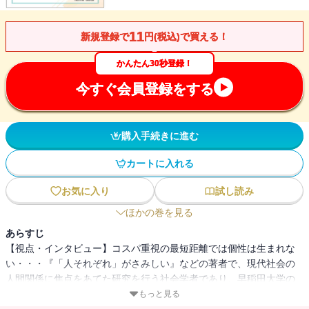
11
新規登録で
円(税込)で買える！
かんたん30秒登録！
今すぐ会員登録をする
購入手続きに進む
カートに入れる
お気に入り
試し読み
ほかの巻を見る
あらすじ
【視点・インタビュー】コスパ重視の最短距離では個性は生まれな
い・・・『「人それぞれ」がさみしい』などの著者で、現代社会の
人間関係に焦点をあてた研究を行う社会学者であり、早稲田大学の
教授でもある石田光規氏に、コスパ重視や個人を重視する最近の若
もっと見る
者について語っていただいた。石田氏は、目先のコスパではなく、