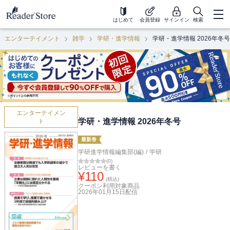
はじめて
会員登録
サインイン
検索
エンターテイメント
雑学
学研・進学情報
学研・進学情報 2026年冬号
エンターテイメン
学研・進学情報 2026年冬号
ト
最新巻
学研進学情報編集部(編)
/
学研
(
0
)
レビューを書く
¥
110
(税込)
クーポン利用対象商品
2026年01月15日
配信