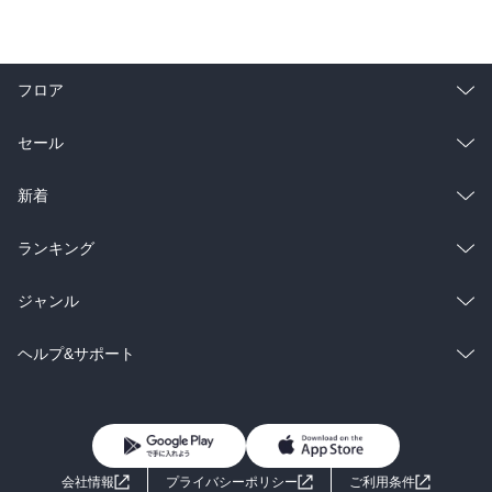
フロア
総合
コミック
セール
ラノベ
小説
総合
コミック
新着
雑誌・グラビア
ビジネス・実用
ラノベ
小説
総合
コミック
ランキング
BL・TL
雑誌・グラビア
ビジネス・実用
ラノベ
小説
総合
コミック
ジャンル
BL・TL
雑誌・グラビア
ビジネス・実用
ラノベ
小説
コミック
男性コミック
ヘルプ&サポート
BL・TL
雑誌・グラビア
ビジネス・実用
女性コミック
コミック誌
初めての方へ
ヘルプ
BL・TL
ライトノベル
男子向けラノベ
よくあるご質問
お問い合わせ
会社情報
プライバシーポリシー
ご利用条件