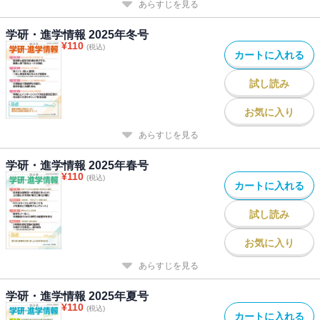
あらすじを見る
国際人権』藤田早苗著・・・人権は生きる上で最も大切なもののひ
とつ。本書は日本の様々な人権問題を炙り出すが、その中で著者が
学研・進学情報 2025年冬号
期待するのは「人権の視点で物事を見ることができる」人が増える
¥
110
(税込)
カートに入れる
こと。選挙での候補者や政党の政策や考え方を人権の視点から評価
するなど、高校生も人権の視点で社会の動きをとらえてほしい。
試し読み
お気に入り
あらすじを見る
学研・進学情報 2025年春号
¥
110
(税込)
カートに入れる
試し読み
お気に入り
あらすじを見る
学研・進学情報 2025年夏号
¥
110
(税込)
カートに入れる