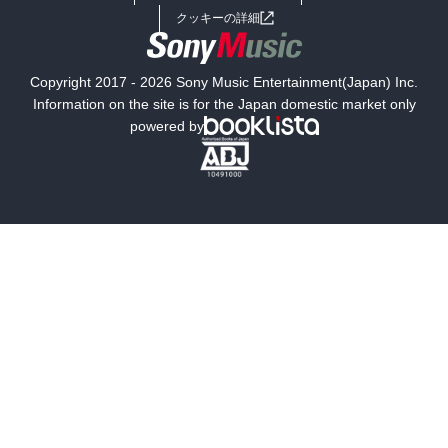
女子向けラノベ
小説
利用規約
クッキーの詳細
国内小説
海外小説
Copyright 2017 - 2026 Sony Music Entertainment(Japan) Inc.
ミステリー
SF
Information on the site is for the Japan domestic market only
powered by
歴史・時代小説
文学
雑誌
グラビア写真集
ボーイズラブ
ティーンズラブ
人文・思想・歴史
社会・政治・法律
ビジネス・経済
サイエンス・テクノロジー
コンピュータ・情報
くらし・家庭
料理・酒
ファッション・美容・ダイエット