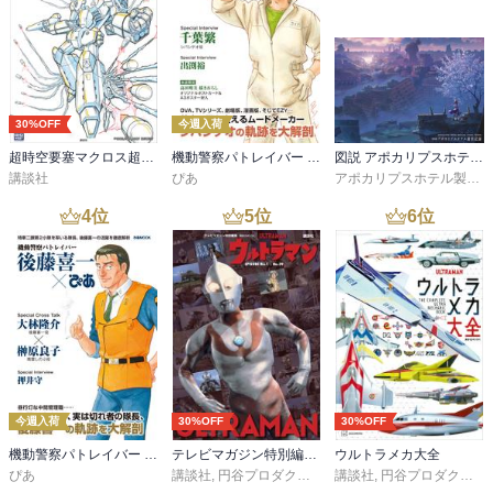
30%OFF
今週入荷
超時空要塞マクロス超百科
機動警察パトレイバー シバシゲオぴあ
図説 アポカリプスホテル運営記録
講談社
ぴあ
アポカリプスホテル製作委員会
4
位
5
位
6
位
今週入荷
30%OFF
30%OFF
機動警察パトレイバー 後藤喜一ぴあ
テレビマガジン特別編集 ウルトラマン ＥＰＩＳＯＤＥ Ｎｏ．１～Ｎｏ．３９
ウルトラメカ大全
ぴあ
講談社
,
円谷プロダクション
講談社
,
円谷プロダクション