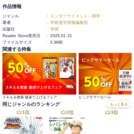
作品情報
ジャンル
:
エンターテイメント
-
雑学
著者
:
学研進学情報編集部
出版社
:
学研
Reader Store発売日
:
2026.01.15
ファイルサイズ
:
5.9MB
関連する特集
スキル＆教養 爆速で上げるフェア
ビッグサマーセール
同じジャンルのランキング
もっと見る
1
位
2
位
3
位