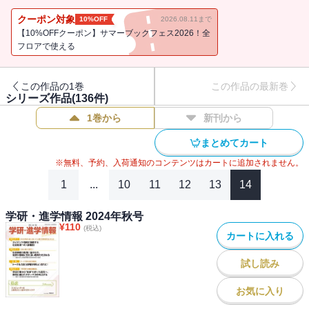
もう少し長い視点で見て判断することがあってよいのではないかと
クーポン対象
10%OFF
2026.08.11まで
語る。【特集】志願者数は微減でも入学辞退率の減少で国立大人気
【10%OFFクーポン】サマーブックフェス2026！全
は安定・・・過去2年間の国立大の入試結果から、志願者増減、追加
フロアで使える
合格者、入学辞退率、入学辞退学部について分析した。志願者数は
90人の微減で、入学辞退率も7･4％の減少と表面的には人気を保った
この作品の1巻
この作品の最新巻
かに見える国立大入試だが、募集人員を下回る学部・学科が散見さ
シリーズ作品(
136
件)
れるようになり、細かく見ていくと18歳人口の減少が影響し始めて
1巻から
新刊から
いる。【特集】2026年卒大学生の就職活動・・・2026年に卒業予定
の大学生にお集まりいただき、座談会形式で就職活動の実際を語っ
まとめてカート
ていただいた。今回の就活からインターンシップの結果を採用にも
※無料、予約、入荷通知のコンテンツはカートに追加されません。
活用できようになり、結果として就職活動が早期化したが、それに
対する大学生の意見は賛否に分かれた。人手不足を背景に売り手市
1
...
10
11
12
13
14
場と言われる就職状況であるが、企業は経験に現れた人間性を重視
しているということを各学生は話していた。【特別レポート】東
学研・進学情報 2024年秋号
¥
110
京・目黒学院高校の小論文指導・・・高校の小論文指導は、補修や
(税込)
カートに入れる
放課後などの時間を使って指導されることが多い。そのため課題も
自宅学習でやらせる学校が多いが、同校では1年次から小論文指導を
試し読み
授業の中に盛り込み、定期テストの一部として成績に反映してい
る。このように授業での指導を大事にしており、それが進学実績の
お気に入り
向上にも結び付いている。【小論文ブックポート】『武器としての