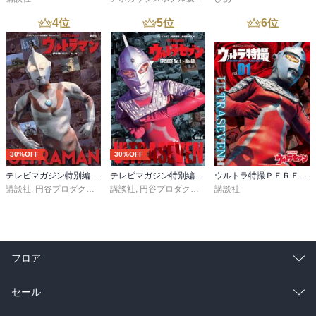
4
位
5
位
6
位
30%OFF
30%OFF
テレビマガジン特別編集 ウルトラマン ＥＰＩＳＯＤＥ Ｎｏ．１～Ｎｏ．３９
テレビマガジン特別編集 ウルトラセブン ＥＰＩＳＯＤＥ Ｎｏ．１～Ｎｏ．４９
ウルトラ特撮ＰＥＲＦＥＣＴ ＭＯＯＫ ｖｏｌ．１ ウルトラセブン
講談社
,
円谷プロダクション
講談社
,
円谷プロダクション
講談社
フロア
総合
コミック
セール