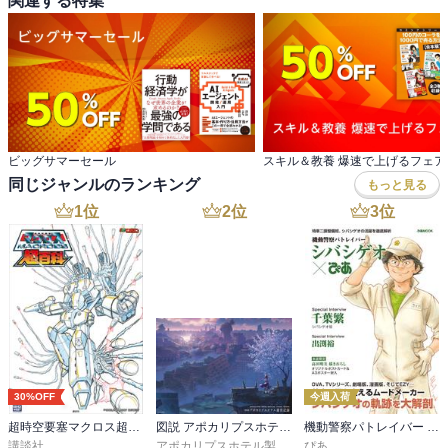
関連する特集
ビッグサマーセール
スキル＆教養 爆速で上げるフェア
同じジャンルのランキング
もっと見る
1
位
2
位
3
位
30%OFF
今週入荷
超時空要塞マクロス超百科
図説 アポカリプスホテル運営記録
機動警察パトレイバー シバシゲオぴあ
講談社
アポカリプスホテル製作委員会
ぴあ