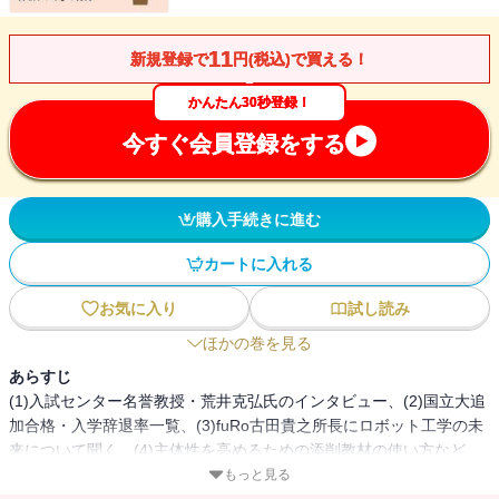
11
新規登録で
円(税込)で買える！
かんたん30秒登録！
今すぐ会員登録をする
購入手続きに進む
カートに入れる
お気に入り
試し読み
ほかの巻を見る
あらすじ
(1)入試センター名誉教授・荒井克弘氏のインタビュー、(2)国立大追
加合格・入学辞退率一覧、(3)fuRo古田貴之所長にロボット工学の未
来について聞く、(4)主体性を高めるための添削教材の使い方など、
読んで役に立つ情報をコンパクトにまとめて提供します
もっと見る