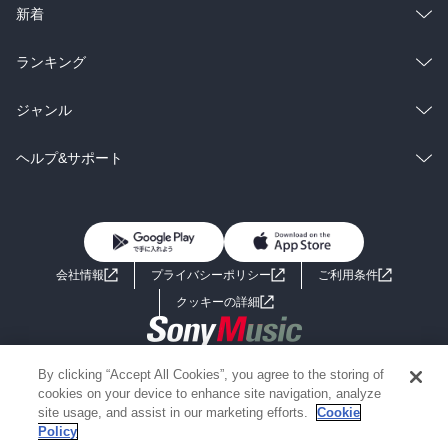
ラノベ
小説
総合
コミック
新着
雑誌・グラビア
ビジネス・実用
ラノベ
小説
総合
コミック
ランキング
BL・TL
雑誌・グラビア
ビジネス・実用
ラノベ
小説
総合
コミック
ジャンル
BL・TL
雑誌・グラビア
ビジネス・実用
ラノベ
小説
コミック
男性コミック
ヘルプ&サポート
BL・TL
雑誌・グラビア
ビジネス・実用
女性コミック
コミック誌
初めての方へ
ヘルプ
BL・TL
ライトノベル
男子向けラノベ
よくあるご質問
お問い合わせ
会社情報
プライバシーポリシー
ご利用条件
女子向けラノベ
小説
利用規約
クッキーの詳細
国内小説
海外小説
Copyright 2017 - 2026 Sony Music Entertainment(Japan) Inc.
By clicking “Accept All Cookies”, you agree to the storing of
ミステリー
SF
Information on the site is for the Japan domestic market only
cookies on your device to enhance site navigation, analyze
powered by
site usage, and assist in our marketing efforts.
Cookie
Policy
歴史・時代小説
文学