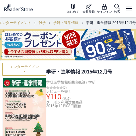
はじめて
会員登録
サインイン
検索
エンターテイメント
雑学
学研・進学情報
学研・進学情報 2015年12月号
エンターテイメン
学研・進学情報 2015年12月号
ト
学研進学情報編集部(編)
/
学研
(
0
)
レビューを書く
¥
110
(税込)
クーポン利用対象商品
2015年12月08日
配信