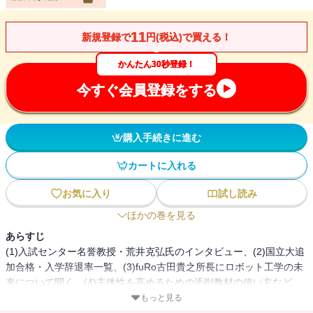
11
新規登録で
円(税込)で買える！
かんたん30秒登録！
今すぐ会員登録をする
購入手続きに進む
カートに入れる
お気に入り
試し読み
ほかの巻を見る
あらすじ
(1)入試センター名誉教授・荒井克弘氏のインタビュー、(2)国立大追
加合格・入学辞退率一覧、(3)fuRo古田貴之所長にロボット工学の未
来について聞く、(4)主体性を高めるための添削教材の使い方など、
読んで役に立つ情報をコンパクトにまとめて提供します
もっと見る