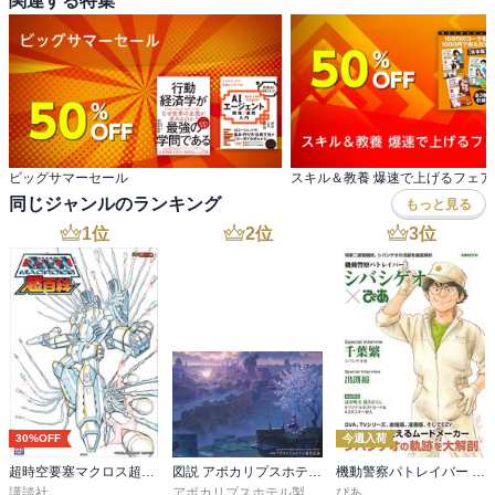
関連する特集
ビッグサマーセール
スキル＆教養 爆速で上げるフェア
同じジャンルのランキング
もっと見る
1
位
2
位
3
位
30%OFF
今週入荷
超時空要塞マクロス超百科
図説 アポカリプスホテル運営記録
機動警察パトレイバー シバシゲオぴあ
講談社
アポカリプスホテル製作委員会
ぴあ