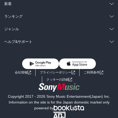
ラノベ
小説
総合
コミック
新着
雑誌・グラビア
ビジネス・実用
ラノベ
小説
総合
コミック
ランキング
BL・TL
雑誌・グラビア
ビジネス・実用
ラノベ
小説
総合
コミック
ジャンル
BL・TL
雑誌・グラビア
ビジネス・実用
ラノベ
小説
コミック
男性コミック
ヘルプ&サポート
BL・TL
雑誌・グラビア
ビジネス・実用
女性コミック
コミック誌
初めての方へ
ヘルプ
BL・TL
ライトノベル
男子向けラノベ
よくあるご質問
お問い合わせ
会社情報
プライバシーポリシー
ご利用条件
女子向けラノベ
小説
利用規約
クッキーの詳細
国内小説
海外小説
Copyright 2017 - 2026 Sony Music Entertainment(Japan) Inc.
ミステリー
SF
Information on the site is for the Japan domestic market only
powered by
歴史・時代小説
文学