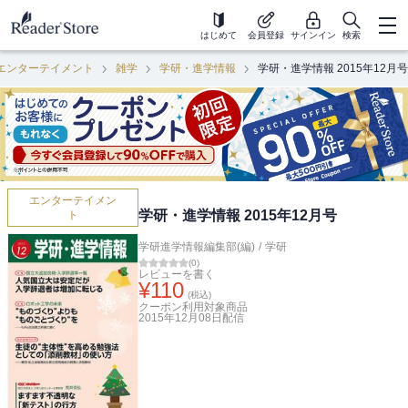
はじめて
会員登録
サインイン
検索
エンターテイメント
雑学
学研・進学情報
学研・進学情報 2015年12月号
エンターテイメン
学研・進学情報 2015年12月号
ト
学研進学情報編集部(編)
/
学研
(
0
)
レビューを書く
¥
110
(税込)
クーポン利用対象商品
2015年12月08日
配信