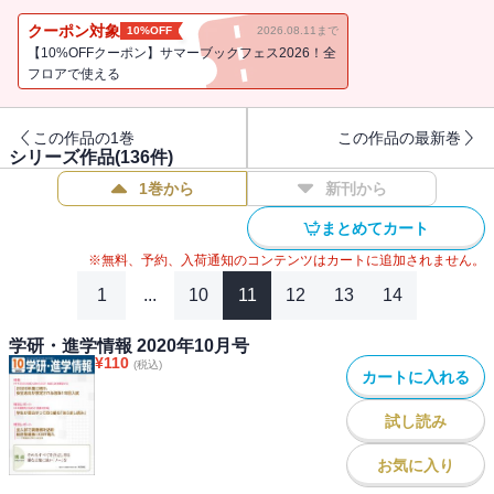
クーポン対象
10%OFF
2026.08.11まで
【10%OFFクーポン】サマーブックフェス2026！全
フロアで使える
この作品の1巻
この作品の最新巻
シリーズ作品(
136
件)
1巻から
新刊から
まとめてカート
※無料、予約、入荷通知のコンテンツはカートに追加されません。
1
...
10
11
12
13
14
学研・進学情報 2020年10月号
¥
110
(税込)
カートに入れる
試し読み
お気に入り