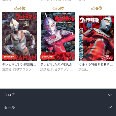
4
位
5
位
6
位
30%OFF
30%OFF
テレビマガジン特別編集 ウルトラマン ＥＰＩＳＯＤＥ Ｎｏ．１～Ｎｏ．３９
テレビマガジン特別編集 ウルトラセブン ＥＰＩＳＯＤＥ Ｎｏ．１～Ｎｏ．４９
ウルトラ特撮ＰＥＲＦＥＣＴ ＭＯＯＫ ｖｏｌ．１ ウルトラセブン
講談社
,
円谷プロダクション
講談社
,
円谷プロダクション
講談社
フロア
総合
コミック
セール