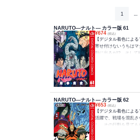
1
...
NARUTO―ナルト― カラー版 61
¥
674
(税込)
【デジタル着色による
寄せ付けないうちはマ
動に出るが!? そし
タチとサスケ。戦局を
NARUTO―ナルト― カラー版 62
¥
653
(税込)
【デジタル着色による
活躍で、戦場を混乱さ
し、その行動を見ても
兄が遺す言葉は!? そ