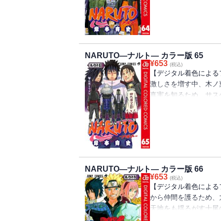
し…!?
NARUTO―ナルト― カラー版 65
¥
653
(税込)
【デジタル着色による
激しさを増す中、木ノ
真実を知るため、サス
せる!! 初代火影・柱
NARUTO―ナルト― カラー版 66
¥
653
(税込)
【デジタル着色による
から仲間を護るため、
天地をも揺るがす十尾
仲間たちの限界が近づ