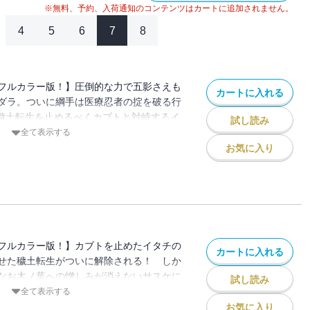
※無料、予約、入荷通知のコンテンツはカートに追加されません。
4
5
6
7
8
フルカラー版！】圧倒的な力で五影さえも
カートに入れる
ダラ。ついに綱手は医療忍者の掟を破る行
て穢土転生を止めるべくカブトと対峙するイ
試し読み
左右する、運命の共闘が今、始まる…!!
全て表示する
お気に入り
フルカラー版！】カブトを止めたイタチの
カートに入れる
せた穢土転生がついに解除される！ しか
なお木ノ葉への憎しみが消えないサスケに
試し読み
してナルト達の闘いもさらに激化…!!
全て表示する
お気に入り