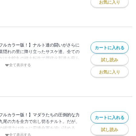
お気に入り
フルカラー版！】ナルト達の闘いがさらに
カートに入れる
葉隠れの里に降り立ったサスケ達。全ての
ケは大蛇丸の穢土転生で歴代火影達を蘇ら
試し読み
間が語る里、そして忍の歴史とは…!?
全て表示する
お気に入り
フルカラー版！】マダラたちの圧倒的な力
カートに入れる
九尾の力を全力で出し切るナルト。だが、
の破壊力は徐々に忍連合軍を追い詰める。
試し読み
く中、ついに最強の援軍が戦場に!?
全て表示する