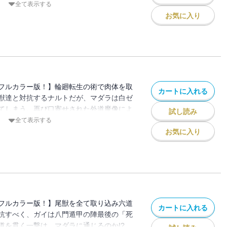
止めるべく二つの力を重ね合わせ!?
全て表示する
お気に入り
フルカラー版！】輪廻転生の術で肉体を取
カートに入れる
獣達と対抗するナルトだが、マダラは白ゼ
てしまう。再び口寄せされた外道魔像によ
試し読み
ルトの身体から九喇嘛が奪われて!?
全て表示する
お気に入り
フルカラー版！】尾獣を全て取り込み六道
カートに入れる
抗すべく、ガイは八門遁甲の陣最後の「死
道を貫く一撃は、マダラに通じるのか!?