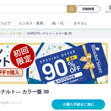
詳細検索
はじ
グラビア
ビジネス
・実用
BL・TL
タテヨミ
ナルト― カラー版
NARUTO―ナルト― カラー版 39
―ナルト― カラー版 39
週刊少年ジャンプ
購入手続きに進む