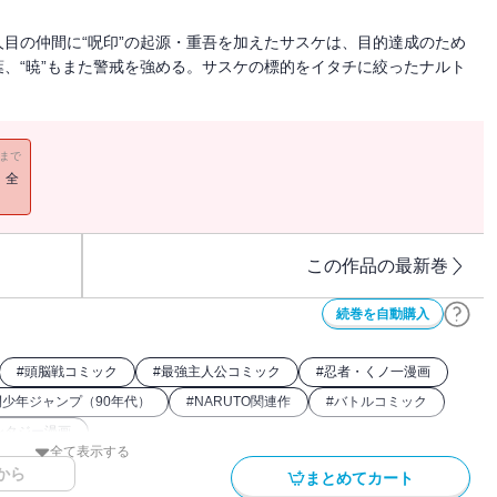
目の仲間に“呪印”の起源・重吾を加えたサスケは、目的達成のため
、“暁”もまた警戒を強める。サスケの標的をイタチに絞ったナルト
11まで
！全
この作品の最新巻
続巻を自動購入
#
頭脳戦コミック
#
最強主人公コミック
#
忍者・くノ一漫画
刊少年ジャンプ（90年代）
#
NARUTO関連作
#
バトルコミック
ンタジー漫画
全て表示する
から
まとめてカート