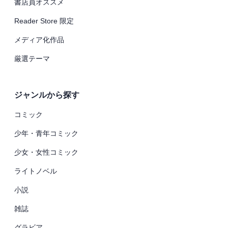
書店員オススメ
Reader Store 限定
メディア化作品
厳選テーマ
ジャンルから探す
コミック
少年・青年コミック
少女・女性コミック
ライトノベル
小説
雑誌
グラビア