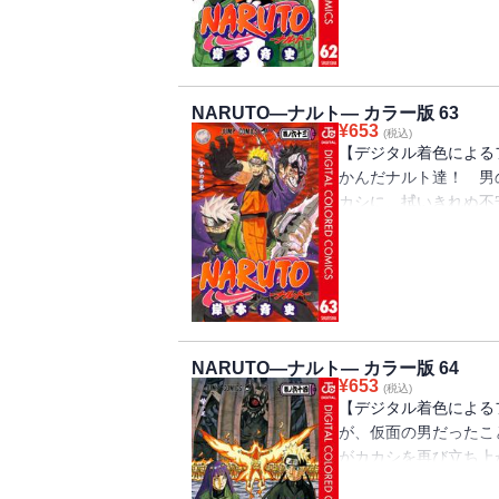
NARUTO―ナルト― カラー版 63
¥
653
(税込)
【デジタル着色による
かんだナルト達！ 男
カシに、拭いきれぬ不
て突撃を仕掛けるナル
NARUTO―ナルト― カラー版 64
¥
653
(税込)
【デジタル着色による
が、仮面の男だったこ
がカカシを再び立ち上
ェ!!!」 攻勢に出る