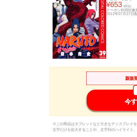
¥
653
(税込)
クーポン利用対象
2012年07月27日
新規
今す
※この商品はタブレットなど大きなディスプレイを
文字だけを拡大することや、文字列のハイライト、