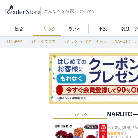
総合
コミック
ラノベ
小説
雑誌・
TOP(総合)
コミックフロア
コミック
男性コミック
NARUTO―
NARUTO
コミック
岸本斉史(著者)
/
(
10
)
レビューを書く