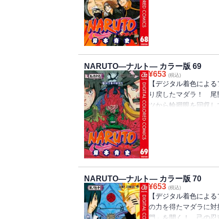
はオビトの無限月読を
NARUTO―ナルト― カラー版 69
¥
653
(税込)
【デジタル着色による
り戻したマダラ！ 尾
ツから輪廻眼を回収し
り尾獣が捕獲され、ナ
NARUTO―ナルト― カラー版 70
¥
653
(税込)
【デジタル着色による
の力を得たマダラに対
門」を開く！ 己の忍