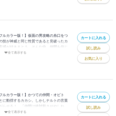
フルカラー版！】仮面の男攻略の糸口をつ
カートに入れる
の技が神威と同じ性質であると見破ったカ
安感が付きまとう。そんな中、仲間を信じ
試し読み
トの一撃が、ついにその仮面を破壊し!?
全て表示する
お気に入り
フルカラー版！】かつての仲間・オビト
カートに入れる
とに動揺するカカシ。しかしナルトの言葉
がらせる！ 「仲間は絶対殺させやしね
試し読み
ナルト達！ しかしついに、十尾が復活
全て表示する