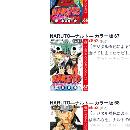
NARUTO―ナルト― カラー版 67
¥
653
(税込)
【デジタル着色による
遂げてしまったオビト
し、圧倒的な力を示す
活かし、反撃の糸口を
NARUTO―ナルト― カラー版 68
¥
653
(税込)
【デジタル着色による
忍達の心を、ナルトの
全軍が力を集結し、神