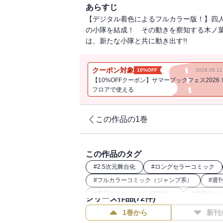
あらすじ
【デジタル着色によるフルカラー版！】四人
の小隊を結成！ その動きを察知する木ノ葉
は、新たな小隊と共に動き出す!!
クーポン対象
10%OFF
2026.08.
【10%OFFクーポン】サマーブックフェス2026
フロアで使える
この作品の1巻
この作品のタグ
#
2.5次元舞台化
#
ロングセラーコミック
#
フルカラーコミック（ジャンプ系）
#
週
#
週刊少年ジャンプ（00年代）
#
和風ファ
シリーズ作品(
72
件)
1巻から
新刊