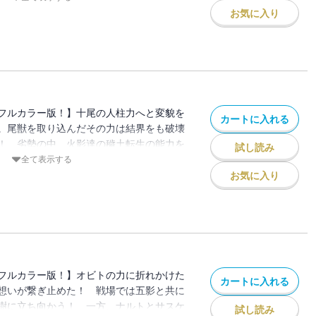
お気に入り
フルカラー版！】十尾の人柱力へと変貌を
カートに入れる
。尾獣を取り込んだその力は結界をも破壊
！ 劣勢の中、火影達の穢土転生の能力を
試し読み
掴もうとするナルトとサスケだが!?
全て表示する
お気に入り
フルカラー版！】オビトの力に折れかけた
カートに入れる
想いが繋ぎ止めた！ 戦場では五影と共に
樹に立ち向かう！ 一方、ナルトとサスケ
試し読み