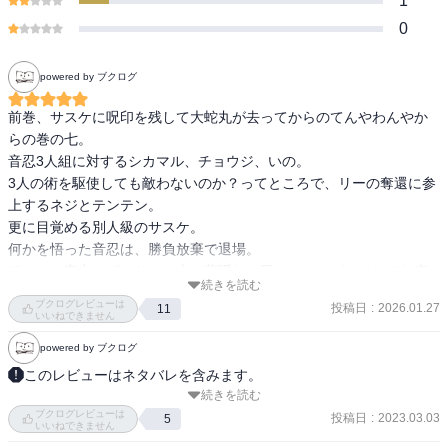
1
0
powered by ブクログ
前巻、サスケに呪印を残して大蛇丸が去ってからのてんやわんやか
らの巻の七。

音忍3人組に対するシカマル、チョウジ、いの。

3人の術を駆使しても敵わないのか？ってところで、リーの奪還に参
上するネジとテンテン。

更に目覚める別人級のサスケ。

何かを悟った音忍は、勝負放棄で退場。

ほっと一安心とばかりに、木の葉隠れの里メンバーが、それぞれ声
続きを読む
を掛け合う中でサクラがリーに感謝するシーンが好き。

ブクログレビューは
投稿日
:
2026.01.27
11
あぁ、リーのいじらしさとひたむきさが報われてほしい。　

いいねできません
powered by ブクログ
このレビューはネタバレを含みます。
続きを読む
【あらすじ】

ブクログレビューは
「サスケ君は必ず私を求める」。謎の一言を残した大蛇丸はナルト
投稿日
:
2023.03.03
5
いいねできません
たちの前から去った…。大蛇丸が残した呪印の影響か、サスケは圧