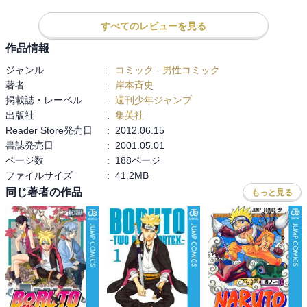
倒的な力で音忍たちを蹴散らした。大蛇丸の目的は!? そして中忍選
抜試験は続く…。

すべてのレビューを見る
作品情報
・‥…━━━☆・‥…━━━☆・‥…━━━☆

ジャンル
:
コミック
-
男性コミック
著者
:
岸本斉史
感想は最終巻にまとめて記載予定です。
掲載誌・レーベル
:
週刊少年ジャンプ
出版社
:
集英社
Reader Store発売日
:
2012.06.15
書誌発売日
:
2001.05.01
ページ数
:
188ページ
ファイルサイズ
:
41.2MB
同じ著者の作品
もっと見る