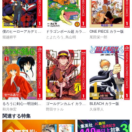
僕のヒーローアカデミア カラー版
ドラゴンボール超 カラー版
ONE PIECE カラー版
堀越耕平
とよたろう
,
鳥山明
尾田栄一郎
セールあり
完結
完結
るろうに剣心―明治剣客浪漫譚― カラー版
ゴールデンカムイ カラー版
BLEACH カラー版
和月伸宏
野田サトル
久保帯人
関連する特集