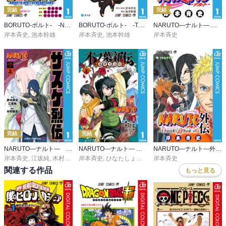
完結
完結
BORUTO-ボルト- -NARUTO NEXT GENERATIONS-
BORUTO-ボルト- -TWO BLUE VORTEX-
NARUTO―ナルト― モノクロ版
岸本斉史
,
池本幹雄
岸本斉史
,
池本幹雄
岸本斉史
完結
完結
NARUTO―ナルト― サスケ烈伝 うちはの末裔と天球の星屑
NARUTO―ナルト― 木ノ葉新伝 湯煙忍法帖
NARUTO―ナルト―外伝～七代目火影と緋色の花つ月～
岸本斉史
,
江坂純
,
木村慎吾
岸本斉史
,
ひなたしょう
,
斎夏生
岸本斉史
関連する作品
もっと見る