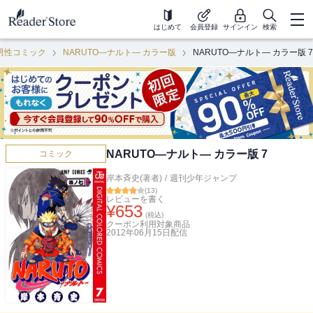
はじめて
会員登録
サインイン
検索
男性コミック
NARUTO―ナルト― カラー版
NARUTO―ナルト― カラー版 7
NARUTO―ナルト― カラー版 7
コミック
岸本斉史(著者)
/
週刊少年ジャンプ
(
13
)
レビューを書く
¥
653
(税込)
クーポン利用対象商品
2012年06月15日
配信