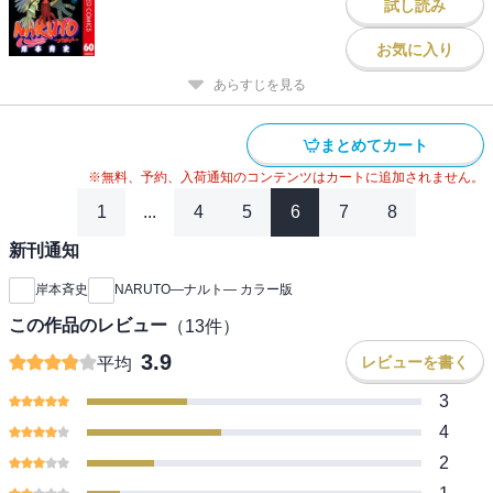
試し読み
お気に入り
あらすじを見る
まとめてカート
※無料、予約、入荷通知のコンテンツはカートに追加されません。
1
...
4
5
6
7
8
新刊通知
岸本斉史
NARUTO―ナルト― カラー版
この作品のレビュー
（
13
件）
3.9
レビューを書く
平均
3
4
2