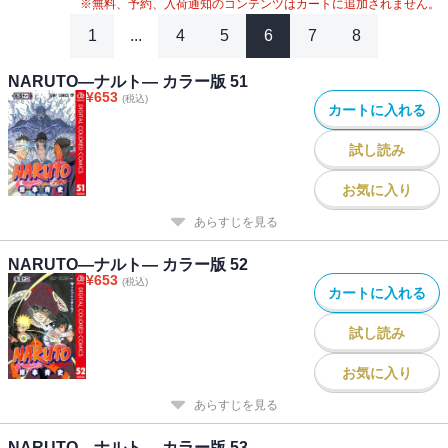
※無料、予約、入荷通知のコンテンツはカートに追加されません。
1
...
4
5
6
7
8
NARUTO―ナルト― カラー版 51
¥
653
(税込)
カートに入れる
試し読み
お気に入り
あらすじを見る
NARUTO―ナルト― カラー版 52
¥
653
(税込)
カートに入れる
試し読み
お気に入り
あらすじを見る
NARUTO―ナルト― カラー版 53