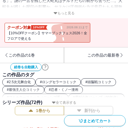
る」。謎の一言を残した大蛇丸はナルトたちの前から去った…。大
蛇丸が残した呪印の影響か、サスケは圧倒的な力で音忍たちを蹴散
らした。大蛇丸の目的は!? そして中忍選抜試験は続く…。
もっと見る
クーポン対象
10%OFF
2026.08.11まで
【10%OFFクーポン】サマーブックフェス2026！全
フロアで使える
この作品の1巻
この作品の最新巻
続巻を自動購入
この作品のタグ
#
2.5次元舞台化
#
ロングセラーコミック
#
頭脳戦コミック
#
最強主人公コミック
#
忍者・くノ一漫画
#
フルカラーコミック（ジャンプ系）
#
週刊少年ジャンプ（90年代）
シリーズ作品(
72
件)
全て表示する
#
NARUTO関連作
#
バトルコミック
1巻から
新刊から
#
週刊少年ジャンプ（00年代）
#
和風ファンタジー漫画
まとめてカート