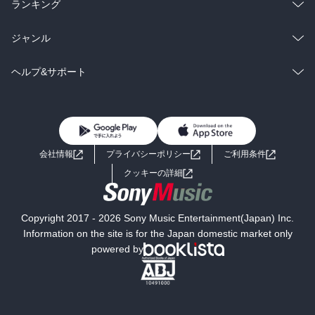
雑誌・グラビア
ビジネス・実用
ラノベ
小説
総合
コミック
ランキング
BL・TL
雑誌・グラビア
ビジネス・実用
ラノベ
小説
総合
コミック
ジャンル
BL・TL
雑誌・グラビア
ビジネス・実用
ラノベ
小説
コミック
男性コミック
ヘルプ&サポート
BL・TL
雑誌・グラビア
ビジネス・実用
女性コミック
コミック誌
初めての方へ
ヘルプ
BL・TL
ライトノベル
男子向けラノベ
よくあるご質問
お問い合わせ
会社情報
プライバシーポリシー
ご利用条件
女子向けラノベ
小説
利用規約
クッキーの詳細
国内小説
海外小説
Copyright 2017 - 2026 Sony Music Entertainment(Japan) Inc.
ミステリー
SF
Information on the site is for the Japan domestic market only
powered by
歴史・時代小説
文学
雑誌
グラビア写真集