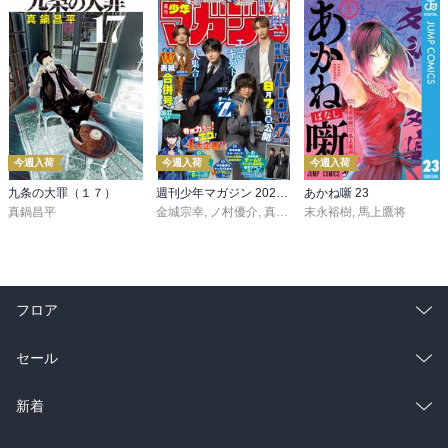
今週入荷
今週入荷
今週入荷
九条の大罪（１７）
週刊少年マガジン 2026年36・37号[2026年8月5日発売]
あかね噺 23
真鍋昌平
金城宗幸
,
ノ村優介
,
真島ヒロ
末永裕樹
,
宮島礼吏
,
馬上鷹将
,
新川直司
,
久
フロア
総合
コミック
セール
ラノベ
小説
総合
コミック
新着