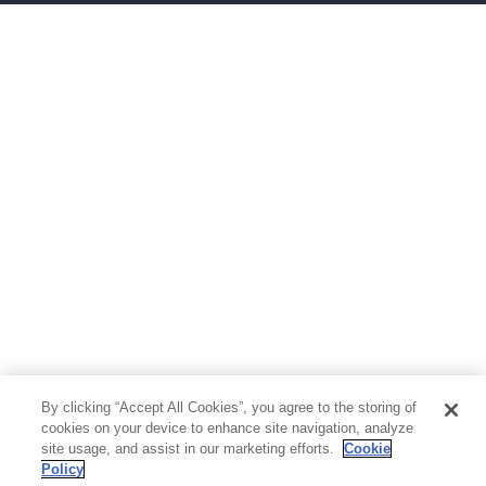
ボーイズラブ
ティーンズラブ
人文・思想・歴史
社会・政治・法律
ビジネス・経済
サイエンス・テクノロジー
コンピュータ・情報
くらし・家庭
料理・酒
ファッション・美容・ダイエット
ホビー&カルチャー
スポーツ・アウトドア
地図・ガイド
エンターテイメント
芸術・アート
映画・音楽・演劇
By clicking “Accept All Cookies”, you agree to the storing of
写真集
教養
cookies on your device to enhance site navigation, analyze
site usage, and assist in our marketing efforts.
Cookie
Policy
医学・福祉
教育・語学・参考書