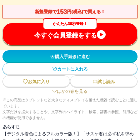
153
新規登録で
円(税込)で買える！
かんたん30秒登録！
今すぐ会員登録をする
購入手続きに進む
カートに入れる
お気に入り
試し読み
ほかの巻を見る
※この商品はタブレットなど大きなディスプレイを備えた機器で読むことに適し
ています。
文字だけを拡大することや、文字列のハイライト、検索、辞書の参照、引用など
の機能が使用できません。
あらすじ
【デジタル着色によるフルカラー版！】「サスケ君は必ず私を求め