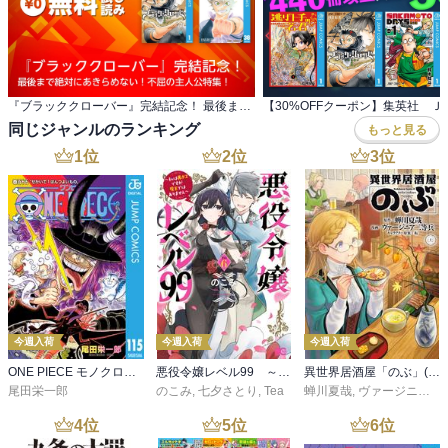
『ブラッククローバー』完結記念！ 最後まで絶対にあきらめない！不屈の主人公特集！
同じジャンルのランキング
もっと見る
1
位
2
位
3
位
今週入荷
今週入荷
今週入荷
ONE PIECE モノクロ版 115
悪役令嬢レベル99 ～私は裏ボスですが魔王ではありません～ その６
異世界居酒屋「のぶ」(22)
尾田栄一郎
のこみ
,
七夕さとり
,
Tea
蝉川夏哉
,
ヴァージニア二等兵
4
位
5
位
6
位