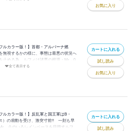
ロマン!!
お気に入り
フルカラー版！】首都・アルバーナ燃
カートに入れる
を無視するかの様に、事態は最悪の状況へ
を止める為、ルフィは諸悪の根源・Mr．0
試し読み
とつなぎの大秘宝（ワンピース）”を巡る海
全て表示する
お気に入り
フルカラー版！】反乱軍と国王軍はB・
カートに入れる
ス）の扇動を受け、激突寸前!! 一刻も早
Mr．０のいるレインベースを目指すルフ
試し読み