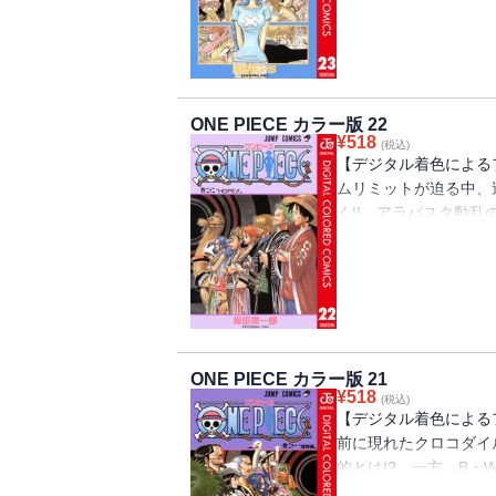
ロマン!!
ONE PIECE カラー版 22
¥
518
(税込)
【デジタル着色による
ムリミットが迫る中、
く!! アラバスタ動
へ臨む!! “ひとつな
ロマン!!
ONE PIECE カラー版 21
¥
518
(税込)
【デジタル着色による
前に現れたクロコダイ
的とは!? 一方、B・
フィ一行は、敵の能力に