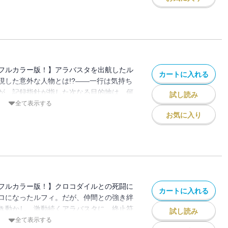
フルカラー版！】アラバスタを出航したル
カートに入れる
現した意外な人物とは!?――一行は気持ち
が、記録指針が指した次なる目的地は、何
試し読み
なぎの大秘宝（ワンピース）”を巡る海洋冒険
全て表示する
お気に入り
フルカラー版！】クロコダイルとの死闘に
カートに入れる
ロになったルフィ。だが、仲間との強き絆
き動かし、激動続くアラバスタに、終止符
試し読み
ぎの大秘宝（ワンピース）”を巡る海洋冒険
全て表示する