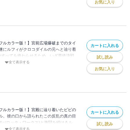
お気に入り
フルカラー版！】宮前広場爆破までのタイ
カートに入れる
遂にルフィがクロコダイルの元へと辿り着
乱のすべてを終わらせるため、いざ最終決戦
試し読み
ぎの大秘宝（ワンピース）”を巡る海洋冒険
全て表示する
お気に入り
フルカラー版！】宮殿に辿り着いたビビの
カートに入れる
ル。彼の口から語られたこの反乱の真の目
W(バロック・ワークス)と激闘を続けるル
試し読み
大苦戦!! “ひとつなぎの大秘宝（ワンピ
全て表示する