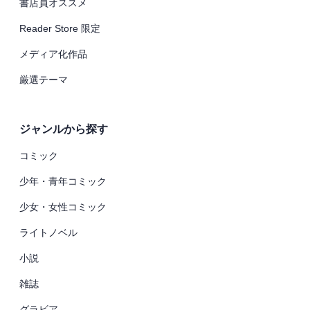
書店員オススメ
Reader Store 限定
メディア化作品
厳選テーマ
ジャンルから探す
コミック
少年・青年コミック
少女・女性コミック
ライトノベル
小説
雑誌
グラビア