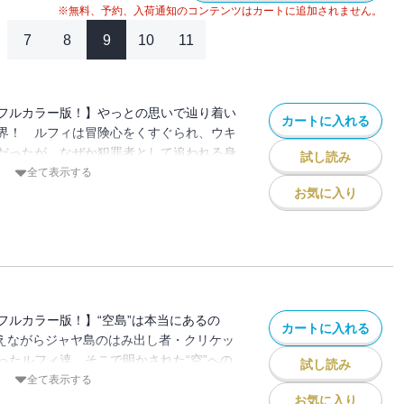
※無料、予約、入荷通知のコンテンツはカートに追加されません。
7
8
9
10
11
フルカラー版！】やっとの思いで辿り着い
カートに入れる
界！ ルフィは冒険心をくすぐられ、ウキ
だったが、なぜか犯罪者として追われる身
試し読み
なぎの大秘宝（ワンピース）”を巡る海洋冒
全て表示する
お気に入り
フルカラー版！】“空島”は本当にあるの
カートに入れる
抱えながらジャヤ島のはみ出し者・クリケッ
ったルフィ達。そこで明かされた“空”への
試し読み
つなぎの大秘宝（ワンピース）”を巡る海洋
全て表示する
お気に入り