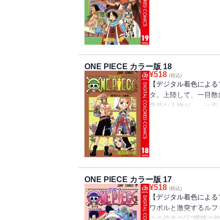
ィ達だが、罠に落ち、
宝（ワンピース）”を巡
ONE PIECE カラー版 18
¥
518
(税込)
【デジタル着色による
タ。上陸して、一目散
意外な人物が…。一方
ロック・ワークス）のM
（ワンピース）”を巡る
ONE PIECE カラー版 17
¥
518
(税込)
【デジタル着色による
ワポルと激突するルフ
クの信念の証“髑髏の