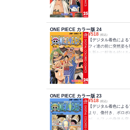
ONE PIECE カラー版 24
¥
518
(税込)
【デジタル着色による
フィ達の前に突然姿を
も新たに航海を続ける
と“空”!? “ひとつ
ロマン!!
ONE PIECE カラー版 23
¥
518
(税込)
【デジタル着色による
より、傷付き、ボロボ
が、ルフィの身体を突
を打つ!! “ひとつな