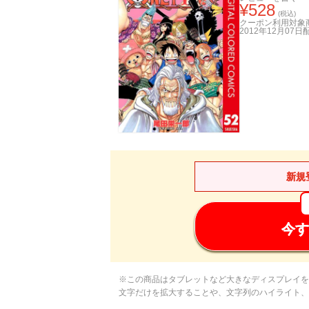
¥
528
(税込)
クーポン利用対象
2012年12月07日
新規
今す
※この商品はタブレットなど大きなディスプレイを
文字だけを拡大することや、文字列のハイライト、