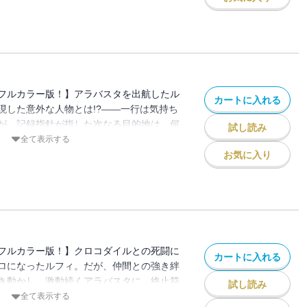
フルカラー版！】アラバスタを出航したル
カートに入れる
現した意外な人物とは!?――一行は気持ち
が、記録指針が指した次なる目的地は、何
試し読み
なぎの大秘宝（ワンピース）”を巡る海洋冒険
全て表示する
お気に入り
フルカラー版！】クロコダイルとの死闘に
カートに入れる
ロになったルフィ。だが、仲間との強き絆
き動かし、激動続くアラバスタに、終止符
試し読み
ぎの大秘宝（ワンピース）”を巡る海洋冒険
全て表示する