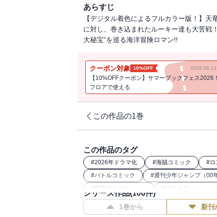
あらすじ
【デジタル着色によるフルカラー版！】天
に対し、巻き込まれたルーキー達も大苦戦！
大秘宝”を巡る海洋冒険ロマン!!
クーポン対象
10%OFF
2026.08.
【10%OFFクーポン】サマーブックフェス2026
フロアで使える
この作品の1巻
この作品のタグ
#
2026年ドラマ化
#
海賊コミック
#
ロ
#
バトルコミック
#
週刊少年ジャンプ（00
#
最強主人公コミック
#
フルカラーコミッ
シリーズ作品(
106
件)
#
26年春ドラマ・映画化
1巻から
新刊