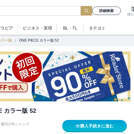
詳細検索
はじ
グラビア
ビジネス
・実用
BL・TL
タテヨミ
 カラー版
ONE PIECE カラー版 52
CE カラー版 52
週刊少年ジャンプ
購入手続きに進む