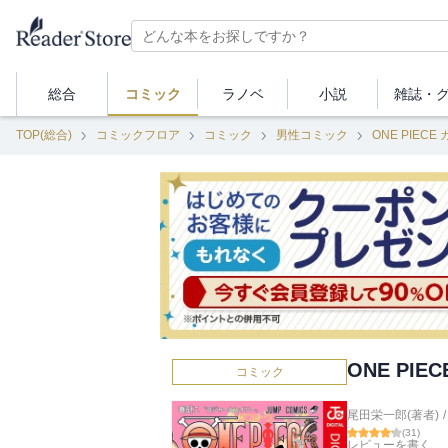
総合
コミック
ラノベ
小説
雑誌・
TOP(総合)
コミックフロア
コミック
男性コミック
ONE PIECE
ONE PIE
コミック
尾田栄一郎(著者)
/
(
31
)
レビューを書く