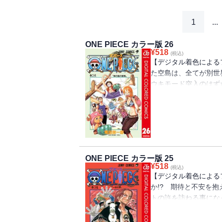
1
...
ONE PIECE カラー版 26
¥
518
(税込)
【デジタル着色による
た空島は、全てが別世
ウキモード突入のはず
となり…!? “ひとつ
険ロマン!!
ONE PIECE カラー版 25
¥
518
(税込)
【デジタル着色による
か!? 期待と不安を
トの許を訪ねる事にな
可能性とは!? “ひと
冒険ロマン!!