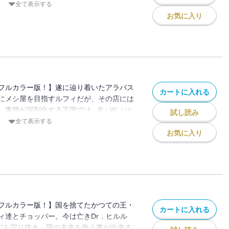
囚われの身となる…。“ひとつなぎの大秘
全て表示する
る海洋冒険ロマン!!
お気に入り
フルカラー版！】遂に辿り着いたアラバス
カートに入れる
にメシ屋を目指すルフィだが、その店には
、事態が深刻化する王国では、B・W（バ
試し読み
r．0が動き出す!! “ひとつなぎの大秘宝
全て表示する
海洋冒険ロマン!!
お気に入り
フルカラー版！】国を捨てたかつての王・
カートに入れる
ィ達とチョッパー。今は亡きDr．ヒルル
旗”を守り抜き、国の未来を救う事が出来る