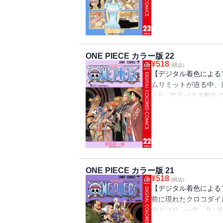
ロマン!!
ONE PIECE カラー版 22
¥
518
(税込)
【デジタル着色による
ムリミットが迫る中、
く!! アラバスタ動
へ臨む!! “ひとつな
ロマン!!
ONE PIECE カラー版 21
¥
518
(税込)
【デジタル着色による
前に現れたクロコダイ
的とは!? 一方、B・
フィ一行は、敵の能力に