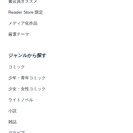
書店員オススメ
Reader Store 限定
メディア化作品
厳選テーマ
ジャンルから探す
コミック
少年・青年コミック
少女・女性コミック
ライトノベル
小説
雑誌
グラビア