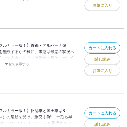
ロマン!!
お気に入り
フルカラー版！】首都・アルバーナ燃
カートに入れる
を無視するかの様に、事態は最悪の状況へ
を止める為、ルフィは諸悪の根源・Mr．0
試し読み
とつなぎの大秘宝（ワンピース）”を巡る海
全て表示する
お気に入り
フルカラー版！】反乱軍と国王軍はB・
カートに入れる
ス）の扇動を受け、激突寸前!! 一刻も早
Mr．０のいるレインベースを目指すルフ
試し読み