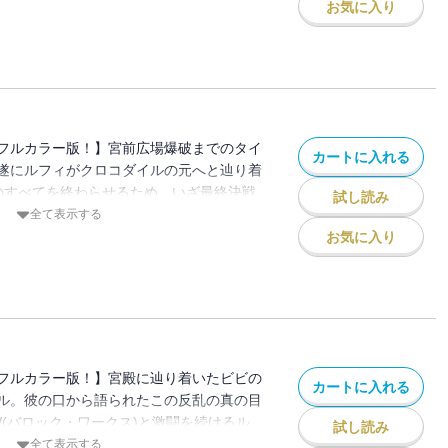
お気に入り
フルカラー版！】宮前広場爆破までのタイ
カートに入れる
遂にルフィがクロコダイルの元へと辿り着
乱のすべてを終わらせるため、いざ最終決戦
試し読み
ぎの大秘宝（ワンピース）”を巡る海洋冒険
全て表示する
お気に入り
フルカラー版！】宮殿に辿り着いたビビの
カートに入れる
ル。彼の口から語られたこの反乱の真の目
W(バロック・ワークス)と激闘を続けるル
試し読み
大苦戦!! “ひとつなぎの大秘宝（ワンピ
全て表示する