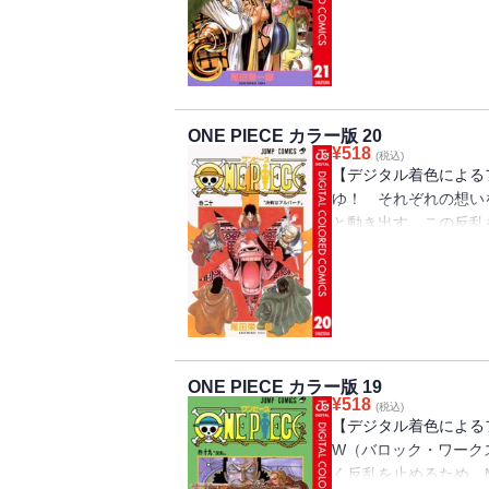
ース）”を巡る海洋冒険
ONE PIECE カラー版 20
¥
518
(税込)
【デジタル着色による
ゆ！ それぞれの想い
と動き出す。この反乱
に一人挑むが!? “ひ
洋冒険ロマン!!
ONE PIECE カラー版 19
¥
518
(税込)
【デジタル着色による
W（バロック・ワーク
く反乱を止めるため、