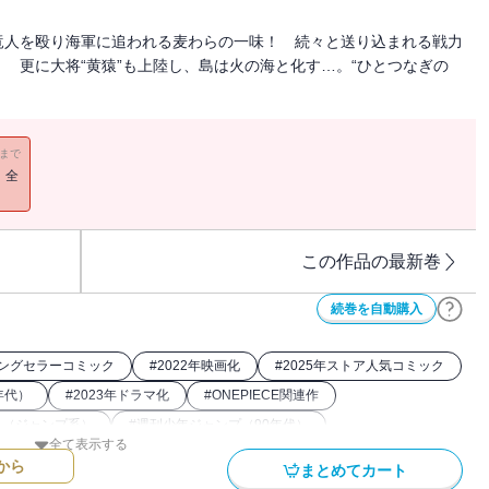
竜人を殴り海軍に追われる麦わらの一味！ 続々と送り込まれる戦力
 更に大将“黄猿”も上陸し、島は火の海と化す…。“ひとつなぎの
11まで
！全
この作品の最新巻
続巻を自動購入
ングセラーコミック
#
2022年映画化
#
2025年ストア人気コミック
年代）
#
2023年ドラマ化
#
ONEPIECE関連作
ク（ジャンプ系）
#
週刊少年ジャンプ（90年代）
全て表示する
から
まとめてカート