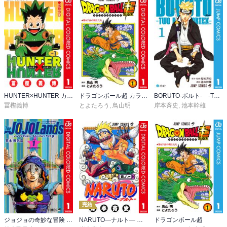
HUNTER×HUNTER カラー版
ドラゴンボール超 カラー版
BORUTO-ボルト- -TWO BLUE VORTEX-
冨樫義博
とよたろう
,
鳥山明
岸本斉史
,
池本幹雄
完結
ジョジョの奇妙な冒険 第9部 ザ・ジョジョランズ カラー版
NARUTO―ナルト― カラー版
ドラゴンボール超