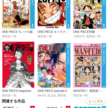
続巻入荷
ONE PIECE モノクロ版
ONE PIECE キャラクターリミックス
ONE PIECE学園
尾田栄一郎
尾田栄一郎
小路壮平
,
尾田栄一郎
完結
ONE PIECE magazine
ONE PIECE episode A
WANTED！ 尾田栄一郎短編集
尾田栄一郎
Boichi
,
石山諒
,
尾田栄一郎
,
ひなたしょう
尾田栄一郎
,
浜崎達也
関連する作品
もっと見る