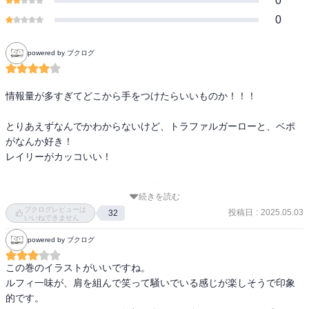
0
0
powered by ブクログ
情報量が多すぎてどこから手をつけたらいいものか！！！

とりあえずなんでかわからないけど、トラファルガーローと、ベポ
がなんか好き！

レイリーがカッコいい！

あとはなんかヤバいのがいっぱい出てきたーーーー！！
続きを読む
ブクログレビューは
投稿日
:
2025.05.03
32
いいねできません
powered by ブクログ
この巻のイラストがいいですね。

ルフィ一味が、肩を組んで笑って騒いでいる感じが楽しそうで印象
的です。
