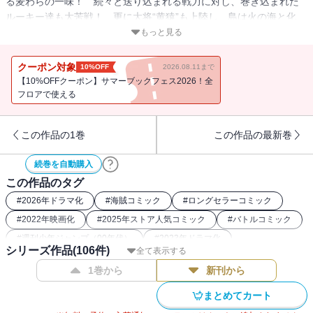
る麦わらの一味！ 続々と送り込まれる戦力に対し、巻き込まれた
ルーキー達も大苦戦！ 更に大将“黄猿”も上陸し、島は火の海と化
す…。“ひとつなぎの大秘宝”を巡る海洋冒険ロマン!!
もっと見る
クーポン対象
10%OFF
2026.08.11まで
【10%OFFクーポン】サマーブックフェス2026！全
フロアで使える
この作品の1巻
この作品の最新巻
続巻を自動購入
この作品のタグ
#
2026年ドラマ化
#
海賊コミック
#
ロングセラーコミック
#
2022年映画化
#
2025年ストア人気コミック
#
バトルコミック
#
週刊少年ジャンプ（00年代）
#
2023年ドラマ化
シリーズ作品(
106
件)
全て表示する
#
ONEPIECE関連作
#
最強主人公コミック
1巻から
新刊から
#
フルカラーコミック（ジャンプ系）
#
週刊少年ジャンプ（90年代）
#
26年春ドラマ・映画化
まとめてカート