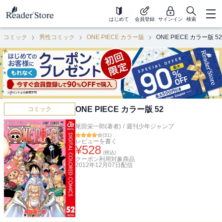
はじめて
会員登録
サインイン
検索
コミック
男性コミック
ONE PIECE カラー版
ONE PIECE カラー版 52
ONE PIECE カラー版 52
コミック
尾田栄一郎(著者)
/
週刊少年ジャンプ
(
31
)
レビューを書く
¥
528
(税込)
クーポン利用対象商品
2012年12月07日
配信