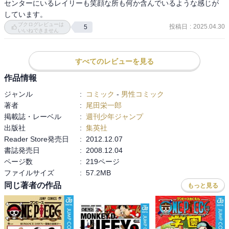
センターにいるレイリーも笑顔な所も何か含んでいるような感じが
しています。
ブクログレビューは
投稿日
:
2025.04.30
5
いいねできません
すべてのレビューを見る
作品情報
ジャンル
:
コミック
-
男性コミック
著者
:
尾田栄一郎
掲載誌・レーベル
:
週刊少年ジャンプ
出版社
:
集英社
Reader Store発売日
:
2012.12.07
書誌発売日
:
2008.12.04
ページ数
:
219ページ
ファイルサイズ
:
57.2MB
同じ著者の作品
もっと見る