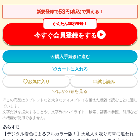
53
新規登録で
円(税込)で買える！
かんたん30秒登録！
今すぐ会員登録をする
購入手続きに進む
カートに入れる
お気に入り
試し読み
ほかの巻を見る
※この商品はタブレットなど大きなディスプレイを備えた機器で読むことに適し
ています。
文字だけを拡大することや、文字列のハイライト、検索、辞書の参照、引用など
の機能が使用できません。
あらすじ
【デジタル着色によるフルカラー版！】天竜人を殴り海軍に追われ