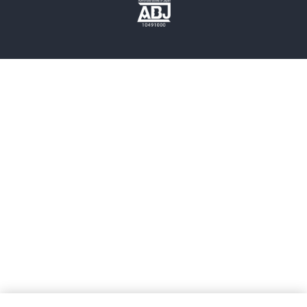
歴史・時代小説
文学
雑誌
グラビア写真集
ボーイズラブ
ティーンズラブ
人文・思想・歴史
社会・政治・法律
ビジネス・経済
サイエンス・テクノロジー
コンピュータ・情報
くらし・家庭
料理・酒
ファッション・美容・ダイエット
ホビー&カルチャー
スポーツ・アウトドア
地図・ガイド
エンターテイメント
芸術・アート
映画・音楽・演劇