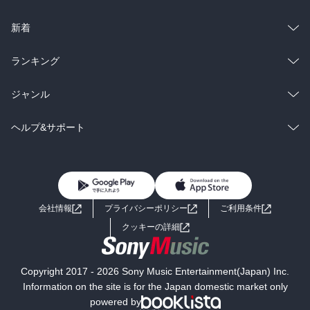
ラノベ
小説
総合
コミック
新着
雑誌・グラビア
ビジネス・実用
ラノベ
小説
総合
コミック
ランキング
BL・TL
雑誌・グラビア
ビジネス・実用
ラノベ
小説
総合
コミック
ジャンル
BL・TL
雑誌・グラビア
ビジネス・実用
ラノベ
小説
コミック
男性コミック
ヘルプ&サポート
BL・TL
雑誌・グラビア
ビジネス・実用
女性コミック
コミック誌
初めての方へ
ヘルプ
BL・TL
ライトノベル
男子向けラノベ
よくあるご質問
お問い合わせ
会社情報
プライバシーポリシー
ご利用条件
女子向けラノベ
小説
利用規約
クッキーの詳細
国内小説
海外小説
Copyright 2017 - 2026 Sony Music Entertainment(Japan) Inc.
ミステリー
SF
Information on the site is for the Japan domestic market only
powered by