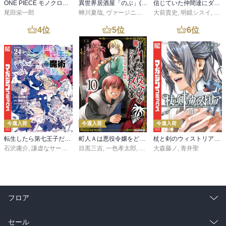
ONE PIECE モノクロ版 115
異世界居酒屋「のぶ」(22)
信じていた仲間達にダンジョン奥地で殺されかけたがギフト『無限ガチャ』でレベル９９９９の仲間達を手に入れて元パーティーメンバーと世界に復讐＆『ざまぁ！』します！（２３）
尾田栄一郎
蝉川夏哉
,
ヴァージニア二等兵
大前貴史
,
転
,
明鏡シスイ
,
ｔｅ
4
位
5
位
6
位
今週入荷
今週入荷
今週入荷
転生したら第七王子だったので、気ままに魔術を極めます（２４）
町人Ａは悪役令嬢をどうしても救いたい ～どぶと空と氷の姫君～１０【電子書店共通特典イラスト付】
杖と剣のウィストリア（１６）
石沢庸介
,
謙虚なサークル
,
メル。
目黒三吉
,
一色孝太郎
,
Parum
大森藤ノ
,
青井聖
フロア
総合
コミック
セール