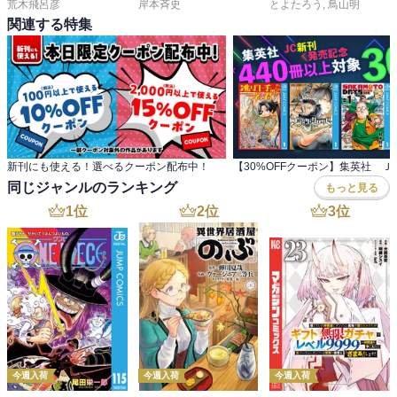
荒木飛呂彦
岸本斉史
とよたろう
,
鳥山明
関連する特集
新刊にも使える！選べるクーポン配布中！
同じジャンルのランキング
もっと見る
1
位
2
位
3
位
今週入荷
今週入荷
今週入荷