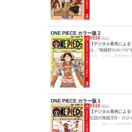
ONE PIECE カラー版 2
¥
518
(税込)
【デジタル着色による
は、“海賊狩りのゾロ
途中、バギー海賊団と
るが、ナミが優れた航
ONE PIECE カラー版 1
¥
518
(税込)
【デジタル着色による
伝説の海賊王G・ロジ
って、幾人もの海賊達
フィは、海賊王目指して