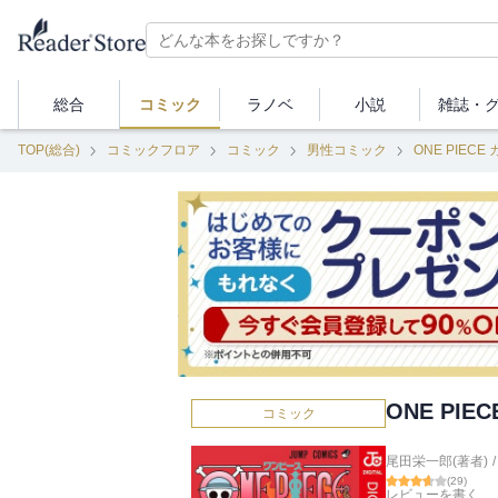
総合
コミック
ラノベ
小説
雑誌・
TOP(総合)
コミックフロア
コミック
男性コミック
ONE PIECE
ONE PIE
コミック
尾田栄一郎(著者)
/
(
29
)
レビューを書く