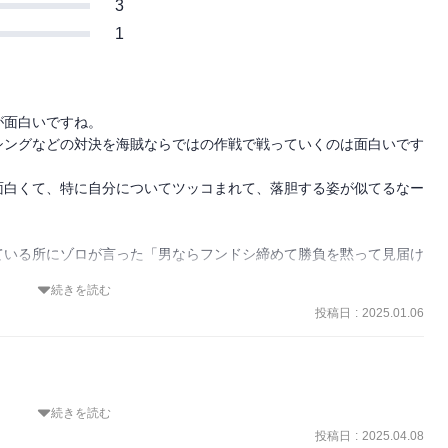
3
1
面白いですね。

シングなどの対決を海賊ならではの作戦で戦っていくのは面白いです
面白くて、特に自分についてツッコまれて、落胆する姿が似てるなー
ている所にゾロが言った「男ならフンドシ締めて勝負を黙って見届け
続きを読む
投稿日
:
2025.01.06
続きを読む
、覚えていない。フォクシーはなんて卑怯だ。それを受け入れる麦わ
投稿日
:
2025.04.08