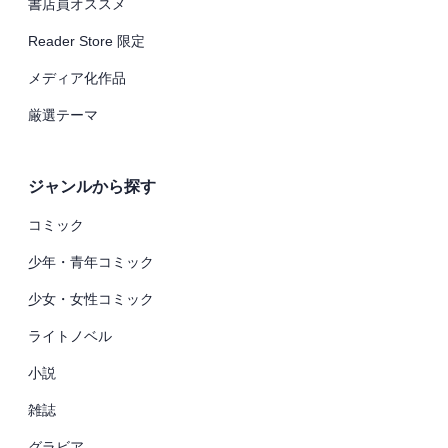
書店員オススメ
Reader Store 限定
メディア化作品
厳選テーマ
ジャンルから探す
コミック
少年・青年コミック
少女・女性コミック
ライトノベル
小説
雑誌
グラビア