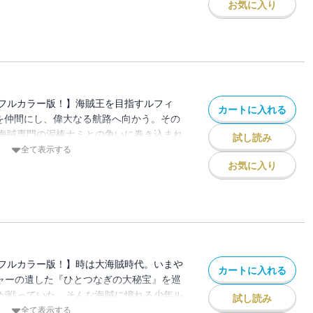
お気に入り
フルカラー版！】海賊王を目指すルフィ
カートに入れる
”を仲間にし、偉大なる航路へ向かう。その
海賊専門の泥棒ナミとの争いに巻き込まれ
試し読み
海術を持つと知り…!?
全て表示する
お気に入り
フルカラー版！】時は大海賊時代。いまや
カートに入れる
ャーの遺した『ひとつなぎの大秘宝』を巡
が戦っていた。そんな海賊に憧れる少年ル
試し読み
大いなる旅に出る!!
全て表示する