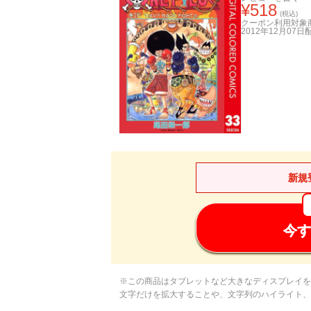
¥
518
(税込)
クーポン利用対象
2012年12月07日
新規
今す
※この商品はタブレットなど大きなディスプレイを
文字だけを拡大することや、文字列のハイライト、