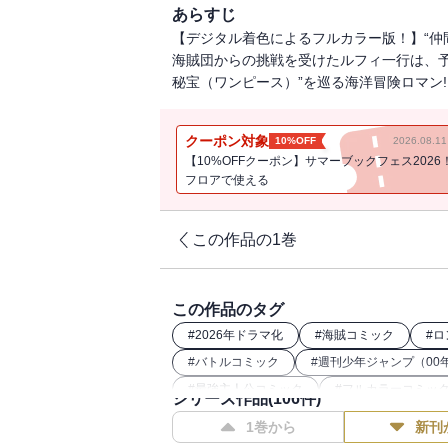
あらすじ
【デジタル着色によるフルカラー版！】“仲
海賊団からの挑戦を受けたルフィ一行は、予
秘宝（ワンピース）”を巡る海洋冒険ロマン!
クーポン対象
10%OFF
2026.08.
【10%OFFクーポン】サマーブックフェス2026
フロアで使える
この作品の1巻
この作品のタグ
#
2026年ドラマ化
#
海賊コミック
#
ロ
#
バトルコミック
#
週刊少年ジャンプ（00
#
最強主人公コミック
#
フルカラーコミッ
シリーズ作品(
106
件)
#
26年春ドラマ・映画化
1巻から
新刊