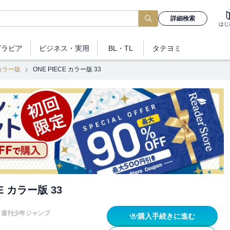
詳細検索
はじ
グラビア
ビジネス
・実用
BL・TL
タテヨミ
 カラー版
ONE PIECE カラー版 33
CE カラー版 33
週刊少年ジャンプ
購入手続きに進む