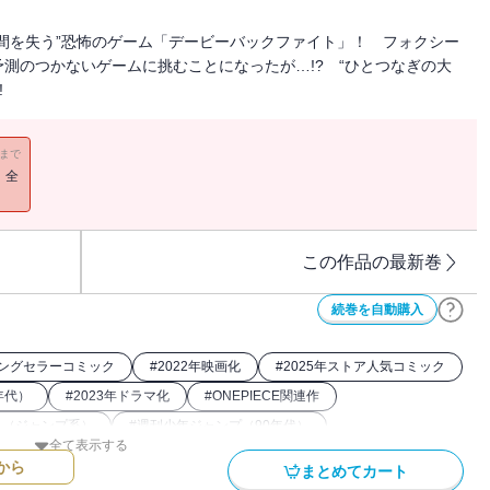
間を失う”恐怖のゲーム「デービーバックファイト」！ フォクシー
測のつかないゲームに挑むことになったが…!? “ひとつなぎの大
!
11まで
！全
この作品の最新巻
続巻を自動購入
ングセラーコミック
#
2022年映画化
#
2025年ストア人気コミック
年代）
#
2023年ドラマ化
#
ONEPIECE関連作
ク（ジャンプ系）
#
週刊少年ジャンプ（90年代）
全て表示する
から
まとめてカート