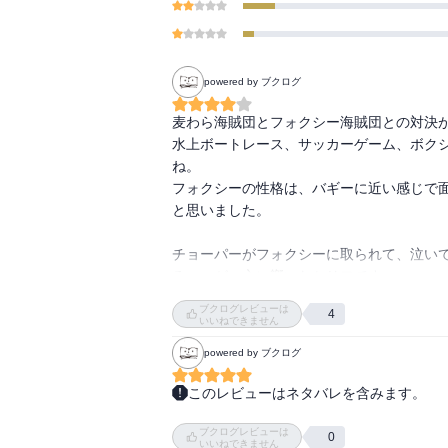
powered by ブクログ
麦わら海賊団とフォクシー海賊団との対決が
水上ボートレース、サッカーゲーム、ボク
ね。

フォクシーの性格は、バギーに近い感じで
と思いました。

チョーパーがフォクシーに取られて、泣い
ろ。」が、心に響いたセリフです。
ブクログレビューは
4
いいねできません
powered by ブクログ
このレビューはネタバレを含みます。
図書館貸出読了。

ブクログレビューは
このメインは大分前によんだことがあるが
0
いいねできません