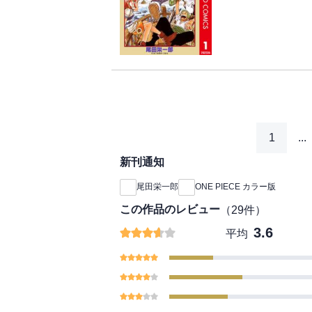
1
...
新刊通知
尾田栄一郎
ONE PIECE カラー版
この作品のレビュー
（
29
件）
3.6
平均