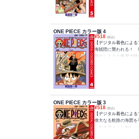
ONE PIECE カラー版 4
¥
518
(税込)
【デジタル着色による
海賊団に襲われる！ 
阻止しようと海岸で待
い。そして、反対側の
ONE PIECE カラー版 3
¥
518
(税込)
【デジタル着色による
偉大なる航路の海図を
したルフィ。しかし、
の海賊シャンクスと知