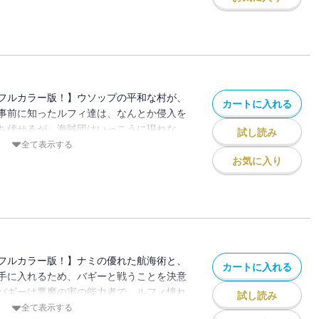
フルカラー版！】ウソップの平和な村が、
カートに入れる
事前に知ったルフィ達は、なんとか侵入を
ち伏せるが、海賊団はいっこうに現れな
試し読み
海岸から、なにやら騒がしい声がして…!?
全て表示する
お気に入り
フルカラー版！】ナミの優れた航海術と、
カートに入れる
手に入れるため、バギーと戦うことを決意
バギーは悪魔の実の能力者で、ルフィ憧れ
試し読み
り合いだとわかり…!?
全て表示する