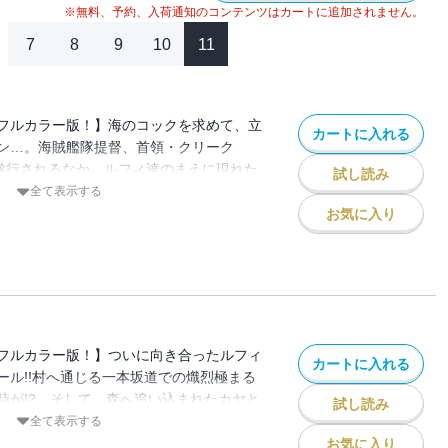
※無料、予約、入荷通知のコンテンツはカートに追加されません。
7
8
9
10
11
フルカラー版！】海のコックを求めて、立
カートに入れる
ン…。海賊艦隊提督、首領・クリーク
が遂行されるなか、ルフィ達のまえに現れた
試し読み
なぎの大秘宝（ワンピース）”を巡る海洋冒
全て表示する
お気に入り
フルカラー版！】ついに向き合ったルフィ
カートに入れる
ール!!村へ通じる一本坂道での熾烈極まる
時が!? そして、森へ追い込まれたカヤと
試し読み
あとを追ったウソップとゾロは…。
全て表示する
お気に入り