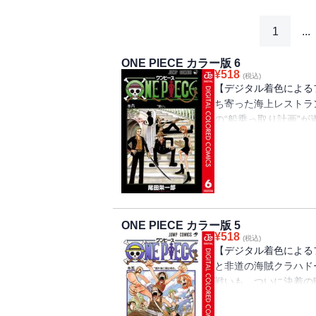
1
...
ONE PIECE カラー版 6
¥
518
(税込)
【デジタル着色による
ち寄った海上レストラ
の“船乗っ取り計画”
人物とは…。“ひとつ
険ロマン!!
ONE PIECE カラー版 5
¥
518
(税込)
【デジタル着色による
と非道の海賊クラハド
戦いも、ついに決着の
子供たちを救うため、