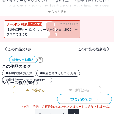
者・タイガーをアシスタントに、よからぬことばかりたくらんでい
る。そんなエミとタイガーに連れ去られてしまった横島。エミの術
に負けた美神はＧＳを廃業・・・！？
もっと見る
クーポン対象
10%OFF
2026.08.11まで
【10%OFFクーポン】サマーブックフェス2026！全
フロアで使える
この作品の1巻
この作品の最新巻
続巻を自動購入
この作品のタグ
#
小学館漫画賞受賞
#
幽霊と仲良くしてる漫画
#
週刊少年サンデー（90年代）
シリーズ作品(
39
件)
1巻から
新刊から
まとめてカート
※無料、予約、入荷通知のコンテンツはカートに追加されません。