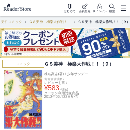
はじめて
会員登録
サインイン
検索
男性コミック
ＧＳ美神 極楽大作戦！！
ＧＳ美神 極楽大作戦！！（９）
ＧＳ美神 極楽大作戦！！（９）
コミック
椎名高志(著)
/
少年サンデー
(
1
)
レビューを書く
¥
583
(税込)
クーポン利用対象商品
2012年06月22日
配信