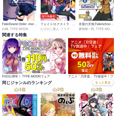
セールあり
完結
Fate/Grand Order -mortalis:stella-
フェイト/エクストラ ＣＣＣ ＦｏｘＴａｉｌ
氷室の天地 Fate/school life
白峰
,
TYPE-MOON
たけのこ星人
,
ＴＹＰＥ－ＭＯＯＮ
磨伸映一郎
,
マーベラス
,
TYPE-MOON
関連する特集
FGO11周年！ TYPE-MOONフェア
アニメ「刃牙道」 TV放送中！フ
同じジャンルのランキング
もっと見る
1
位
2
位
3
位