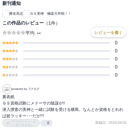
新刊通知
椎名高志
ＧＳ美神 極楽大作戦！！
この作品のレビュー
（
1
件）
--
レビューを書く
平均
0
0
0
0
0
powered by ブクログ
裏表紙

ＧＳ資格試験にメドーサの陰謀が!!

潜入捜査の美神と一緒に試験を受ける横島。なんとか資格をとれれ
ば超ラッキー･･･だが!?
ブクログレビューは
投稿日
:
2010.04.02
0
いいねできません