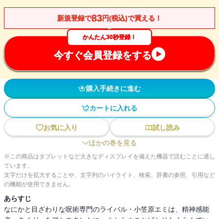
83
新規登録で
円(税込)で買える！
かんたん30秒登録！
今すぐ会員登録をする
購入手続きに進む
カートに入れる
お気に入り
試し読み
ほかの巻を見る
※この商品はタブレットなど大きなディスプレイを備えた機器で読むことに適し
ています。
文字だけを拡大することや、文字列のハイライト、検索、辞書の参照、引用など
の機能が使用できません。
あらすじ
なにかと目ざわりな呪術専門のライバル・小笠原エミは、精神感能