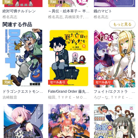
完結
完結
絶対可憐チルドレン
～異伝・絵本草子～ 半妖の夜叉姫
鐡のマビト
椎名高志
椎名高志
,
高橋留美子
,
隅沢克之
椎名高志
関連する作品
もっと見る
完結
セールあり
セールあり
ドラゴンクエストモンスターズ＋新装版
Fate/Grand Order 藤丸立香はわからない
フェイト/エクストラ ＣＣＣ
吉崎観音
槌田
,
ＴＹＰＥ－ＭＯＯＮ
ろび～な
,
ＴＹＰＥ－ＭＯＯＮ／マーベラス