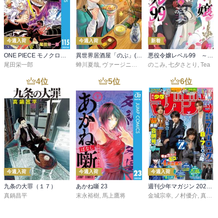
今週入荷
今週入荷
新着
ONE PIECE モノクロ版 115
異世界居酒屋「のぶ」(22)
悪役令嬢レベル99 ～私は裏ボスですが魔王ではありません～ その６
尾田栄一郎
蝉川夏哉
,
ヴァージニア二等兵
のこみ
,
転
,
七夕さとり
,
Tea
4
位
5
位
6
位
今週入荷
今週入荷
今週入荷
九条の大罪（１７）
あかね噺 23
週刊少年マガジン 2026年36・37号[2026年8月5日発売]
真鍋昌平
末永裕樹
,
馬上鷹将
金城宗幸
,
ノ村優介
,
真島ヒロ