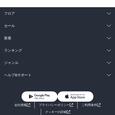
フロア
総合
コミック
セール
ラノベ
小説
総合
コミック
新着
雑誌・グラビア
ビジネス・実用
ラノベ
小説
総合
コミック
ランキング
BL・TL
雑誌・グラビア
ビジネス・実用
ラノベ
小説
総合
コミック
ジャンル
BL・TL
雑誌・グラビア
ビジネス・実用
ラノベ
小説
コミック
男性コミック
ヘルプ&サポート
BL・TL
雑誌・グラビア
ビジネス・実用
女性コミック
コミック誌
初めての方へ
ヘルプ
BL・TL
ライトノベル
男子向けラノベ
よくあるご質問
お問い合わせ
会社情報
プライバシーポリシー
ご利用条件
女子向けラノベ
小説
利用規約
クッキーの詳細