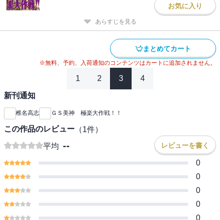
お気に入り
あらすじを見る
まとめてカート
※無料、予約、入荷通知のコンテンツはカートに追加されません。
1
2
3
4
新刊通知
椎名高志
ＧＳ美神 極楽大作戦！！
この作品のレビュー
（
1
件）
--
レビューを書く
平均
0
0
0
0
0