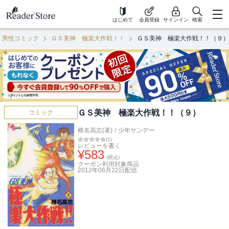
はじめて
会員登録
サインイン
検索
男性コミック
ＧＳ美神 極楽大作戦！！
ＧＳ美神 極楽大作戦！！（９）
ＧＳ美神 極楽大作戦！！（９）
コミック
椎名高志(著)
/
少年サンデー
(
1
)
レビューを書く
¥
583
(税込)
クーポン利用対象商品
2012年06月22日
配信