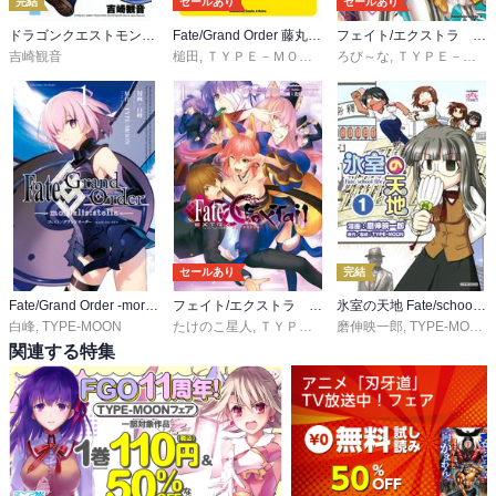
完結
セールあり
セールあり
ドラゴンクエストモンスターズ＋新装版
Fate/Grand Order 藤丸立香はわからない
フェイト/エクストラ ＣＣＣ
吉崎観音
槌田
,
ＴＹＰＥ－ＭＯＯＮ
ろび～な
,
ＴＹＰＥ－ＭＯＯＮ／マーベラス
セールあり
完結
Fate/Grand Order -mortalis:stella-
フェイト/エクストラ ＣＣＣ ＦｏｘＴａｉｌ
氷室の天地 Fate/school life
白峰
,
TYPE-MOON
たけのこ星人
,
ＴＹＰＥ－ＭＯＯＮ
磨伸映一郎
,
マーベラス
,
TYPE-MOON
関連する特集