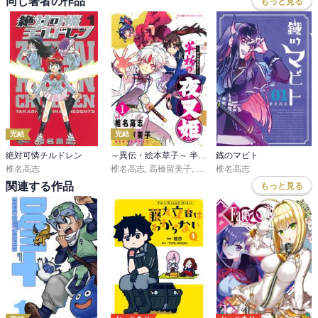
同じ著者の作品
もっと見る
完結
完結
絶対可憐チルドレン
～異伝・絵本草子～ 半妖の夜叉姫
鐡のマビト
椎名高志
椎名高志
,
高橋留美子
,
隅沢克之
椎名高志
関連する作品
もっと見る