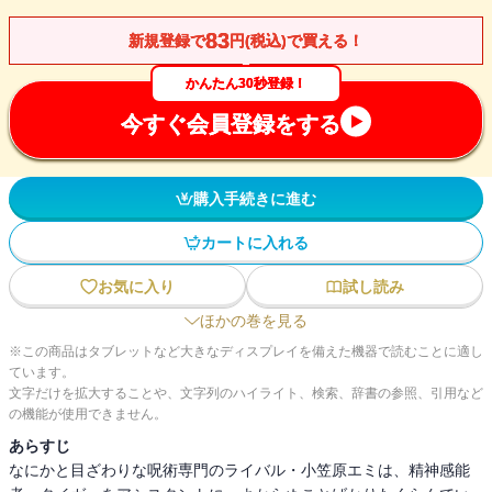
83
新規登録で
円(税込)で買える！
かんたん30秒登録！
今すぐ会員登録をする
購入手続きに進む
カートに入れる
お気に入り
試し読み
ほかの巻を見る
※この商品はタブレットなど大きなディスプレイを備えた機器で読むことに適し
ています。
文字だけを拡大することや、文字列のハイライト、検索、辞書の参照、引用など
の機能が使用できません。
あらすじ
なにかと目ざわりな呪術専門のライバル・小笠原エミは、精神感能