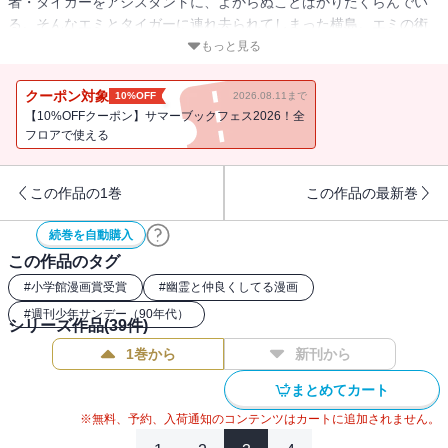
者・タイガーをアシスタントに、よからぬことばかりたくらんでい
る。そんなエミとタイガーに連れ去られてしまった横島。エミの術
に負けた美神はＧＳを廃業・・・！？
もっと見る
クーポン対象
10%OFF
2026.08.11まで
【10%OFFクーポン】サマーブックフェス2026！全
フロアで使える
この作品の1巻
この作品の最新巻
続巻を自動購入
この作品のタグ
#
小学館漫画賞受賞
#
幽霊と仲良くしてる漫画
#
週刊少年サンデー（90年代）
シリーズ作品(
39
件)
1巻から
新刊から
まとめてカート
※無料、予約、入荷通知のコンテンツはカートに追加されません。