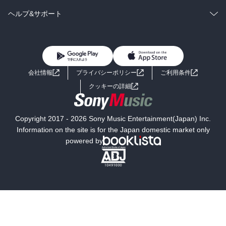
BL・TL
雑誌・グラビア
ビジネス・実用
ラノベ
小説
コミック
男性コミック
ヘルプ&サポート
BL・TL
雑誌・グラビア
ビジネス・実用
女性コミック
コミック誌
初めての方へ
ヘルプ
BL・TL
ライトノベル
男子向けラノベ
よくあるご質問
お問い合わせ
会社情報
プライバシーポリシー
ご利用条件
女子向けラノベ
小説
利用規約
クッキーの詳細
国内小説
海外小説
Copyright 2017 - 2026 Sony Music Entertainment(Japan) Inc.
ミステリー
SF
Information on the site is for the Japan domestic market only
powered by
歴史・時代小説
文学
雑誌
グラビア写真集
ボーイズラブ
ティーンズラブ
人文・思想・歴史
社会・政治・法律