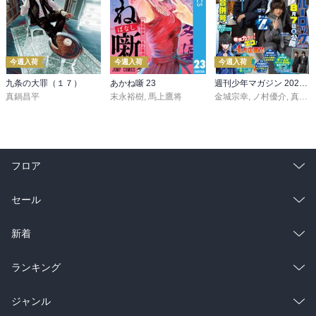
今週入荷
今週入荷
今週入荷
九条の大罪（１７）
あかね噺 23
週刊少年マガジン 2026年36・37号[2026年8月5日発売]
真鍋昌平
末永裕樹
,
馬上鷹将
金城宗幸
,
ノ村優介
,
真島ヒロ
フロア
総合
コミック
セール
ラノベ
小説
総合
コミック
新着
雑誌・グラビア
ビジネス・実用
ラノベ
小説
総合
コミック
ランキング
BL・TL
雑誌・グラビア
ビジネス・実用
ラノベ
小説
総合
コミック
ジャンル