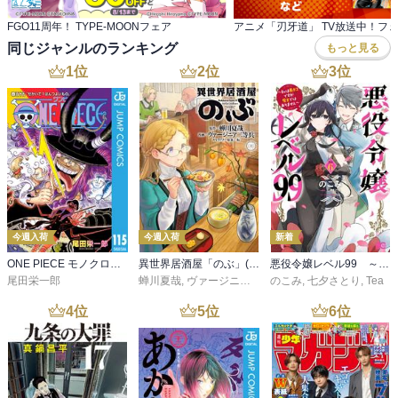
FGO11周年！ TYPE-MOONフェア
アニメ「刃牙道」 TV放送中！フ
同じジャンルのランキング
もっと見る
1
位
2
位
3
位
今週入荷
今週入荷
新着
ONE PIECE モノクロ版 115
異世界居酒屋「のぶ」(22)
悪役令嬢レベル99 ～私は裏ボスですが魔王ではありません～ その６
尾田栄一郎
蝉川夏哉
,
ヴァージニア二等兵
のこみ
,
転
,
七夕さとり
,
Tea
4
位
5
位
6
位