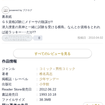
powered by ブクログ
裏表紙

ＧＳ資格試験にメドーサの陰謀が!!

潜入捜査の美神と一緒に試験を受ける横島。なんとか資格をとれれ
ば超ラッキー･･･だが!?
ブクログレビューは
投稿日
:
2010.04.02
0
いいねできません
すべてのレビューを見る
作品情報
ジャンル
:
コミック
-
男性コミック
著者
:
椎名高志
掲載誌・レーベル
:
少年サンデー
出版社
:
小学館
Reader Store発売日
:
2012.06.22
書誌発売日
:
1993.10.18
ファイルサイズ
:
38.3MB