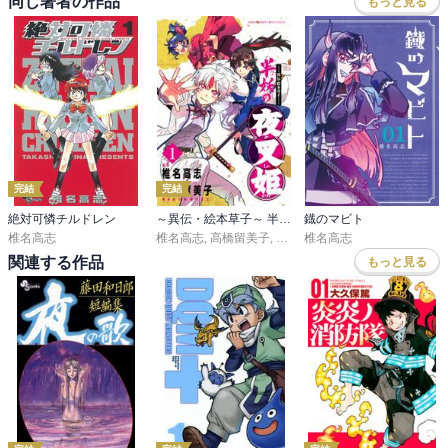
同じ著者の作品
もっと見る
完結
完結
絶対可憐チルドレン
～異伝・絵本草子～ 半妖の夜叉姫
鐡のマビト
椎名高志
椎名高志
,
高橋留美子
,
隅沢克之
椎名高志
関連する作品
もっと見る