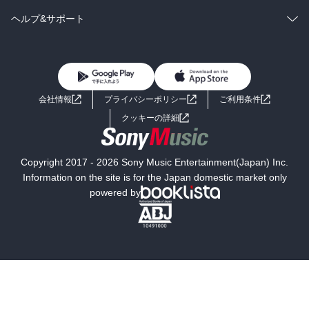
BL・TL
雑誌・グラビア
ビジネス・実用
ラノベ
小説
コミック
男性コミック
ヘルプ&サポート
BL・TL
雑誌・グラビア
ビジネス・実用
女性コミック
コミック誌
初めての方へ
ヘルプ
BL・TL
ライトノベル
男子向けラノベ
よくあるご質問
お問い合わせ
会社情報
プライバシーポリシー
ご利用条件
女子向けラノベ
小説
利用規約
クッキーの詳細
国内小説
海外小説
Copyright 2017 - 2026 Sony Music Entertainment(Japan) Inc.
ミステリー
SF
Information on the site is for the Japan domestic market only
powered by
歴史・時代小説
文学
雑誌
グラビア写真集
ボーイズラブ
ティーンズラブ
人文・思想・歴史
社会・政治・法律