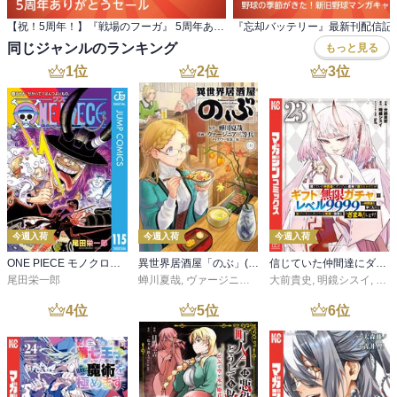
【祝！5周年！】『戦場のフーガ』 5周年ありがとうセール
同じジャンルのランキング
もっと見る
1
位
2
位
3
位
今週入荷
今週入荷
今週入荷
ONE PIECE モノクロ版 115
異世界居酒屋「のぶ」(22)
信じていた仲間達にダンジョン奥地で殺されかけたがギフト『無限ガチャ』でレベル９９９９の仲間達を手に入れて元パーティーメンバーと世界に復讐＆『ざまぁ！』します！（２３）
尾田栄一郎
蝉川夏哉
,
ヴァージニア二等兵
大前貴史
,
転
,
明鏡シスイ
,
ｔｅ
4
位
5
位
6
位