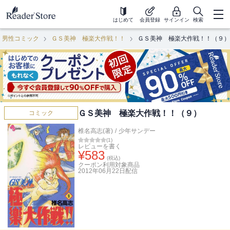
はじめて
会員登録
サインイン
検索
男性コミック
ＧＳ美神 極楽大作戦！！
ＧＳ美神 極楽大作戦！！（９）
ＧＳ美神 極楽大作戦！！（９）
コミック
椎名高志(著)
/
少年サンデー
(
1
)
レビューを書く
¥
583
(税込)
クーポン利用対象商品
2012年06月22日
配信