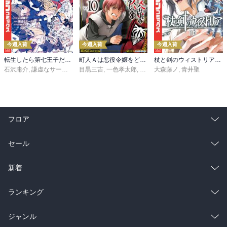
今週入荷
今週入荷
今週入荷
転生したら第七王子だったので、気ままに魔術を極めます（２４）
町人Ａは悪役令嬢をどうしても救いたい ～どぶと空と氷の姫君～１０【電子書店共通特典イラスト付】
杖と剣のウィストリア（１６）
石沢庸介
,
謙虚なサークル
,
メル。
目黒三吉
,
一色孝太郎
,
Parum
大森藤ノ
,
青井聖
フロア
総合
コミック
セール
ラノベ
小説
総合
コミック
新着
雑誌・グラビア
ビジネス・実用
ラノベ
小説
総合
コミック
ランキング
BL・TL
雑誌・グラビア
ビジネス・実用
ラノベ
小説
総合
コミック
ジャンル