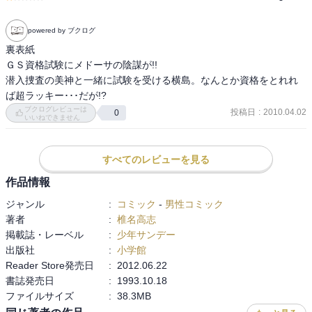
powered by ブクログ
裏表紙

ＧＳ資格試験にメドーサの陰謀が!!

潜入捜査の美神と一緒に試験を受ける横島。なんとか資格をとれれ
ば超ラッキー･･･だが!?
ブクログレビューは
投稿日
:
2010.04.02
0
いいねできません
すべてのレビューを見る
作品情報
ジャンル
:
コミック
-
男性コミック
著者
:
椎名高志
掲載誌・レーベル
:
少年サンデー
出版社
:
小学館
Reader Store発売日
:
2012.06.22
書誌発売日
:
1993.10.18
ファイルサイズ
:
38.3MB