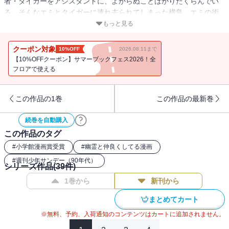
者・タイガーをアシスタントに、よからぬことばかりたくらんでい
る。そんなエミとタイガーに連れ去られてしまった横島。エミの術
に負けた美神はＧＳを廃業・・・！？
もっと見る
クーポン対象
10%OFF
2026.08.11まで
【10%OFFクーポン】サマーブックフェス2026！全
フロアで使える
この作品の1巻
この作品の最新巻
続巻を自動購入
この作品のタグ
#
小学館漫画賞受賞
#
幽霊と仲良くしてる漫画
#
週刊少年サンデー（90年代）
シリーズ作品(
39
件)
1巻から
新刊から
まとめてカート
※無料、予約、入荷通知のコンテンツはカートに追加されません。