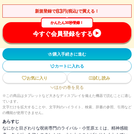
83
新規登録で
円(税込)で買える！
かんたん30秒登録！
今すぐ会員登録をする
購入手続きに進む
カートに入れる
お気に入り
試し読み
ほかの巻を見る
※この商品はタブレットなど大きなディスプレイを備えた機器で読むことに適し
ています。
文字だけを拡大することや、文字列のハイライト、検索、辞書の参照、引用など
の機能が使用できません。
あらすじ
なにかと目ざわりな呪術専門のライバル・小笠原エミは、精神感能