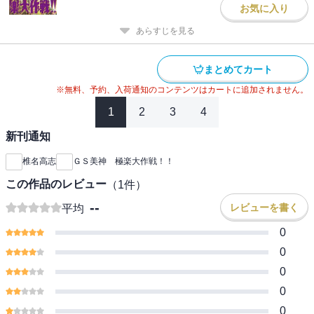
お気に入り
あらすじを見る
まとめてカート
※無料、予約、入荷通知のコンテンツはカートに追加されません。
1
2
3
4
新刊通知
椎名高志
ＧＳ美神 極楽大作戦！！
この作品のレビュー
（
1
件）
--
レビューを書く
平均
0
0
0
0
0