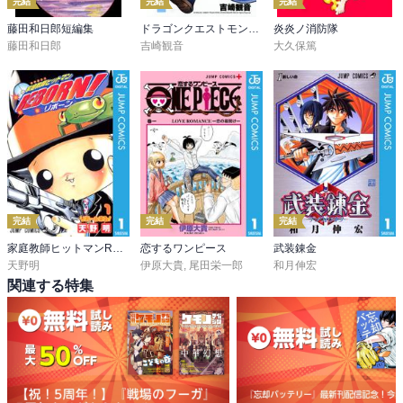
完結
完結
完結
藤田和日郎短編集
ドラゴンクエストモンスターズ＋新装版
炎炎ノ消防隊
藤田和日郎
吉崎観音
大久保篤
完結
完結
完結
家庭教師ヒットマンREBORN! モノクロ版
恋するワンピース
武装錬金
天野明
伊原大貴
,
尾田栄一郎
和月伸宏
関連する特集