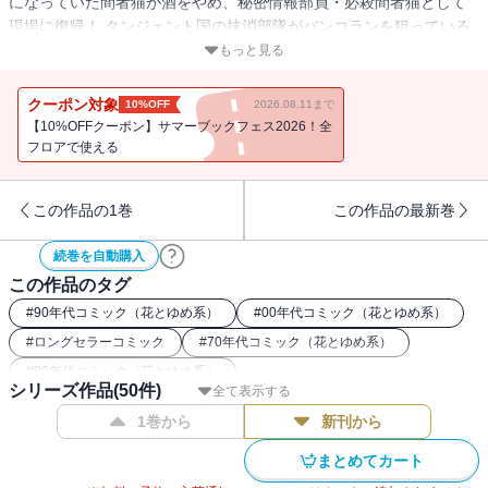
になっていた間者猫が酒をやめ、秘密情報部員・必殺間者猫として
現場に復帰！ タンジェント国の抹消部隊がバンコランを狙っている
との情報をキャッチして、パタリロのもとへ向かうが・・・!?
もっと見る
クーポン対象
10%OFF
2026.08.11まで
【10%OFFクーポン】サマーブックフェス2026！全
フロアで使える
この作品の1巻
この作品の最新巻
続巻を自動購入
この作品のタグ
#
90年代コミック（花とゆめ系）
#
00年代コミック（花とゆめ系）
#
ロングセラーコミック
#
70年代コミック（花とゆめ系）
#
80年代コミック（花とゆめ系）
シリーズ作品(
50
件)
全て表示する
1巻から
新刊から
まとめてカート