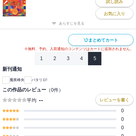
試し読み
お気に入り
あらすじを見る
まとめてカート
※無料、予約、入荷通知のコンテンツはカートに追加されません。
1
2
3
4
5
新刊通知
魔夜峰央
パタリロ!
この作品のレビュー
（
0
件）
--
レビューを書く
平均
0
0
0