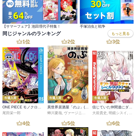
【サマーフェア】池田理代子特集！
手塚治虫と戦争
同じジャンルのランキング
もっと見る
1
位
2
位
3
位
今週入荷
今週入荷
今週入荷
ONE PIECE モノクロ版 115
異世界居酒屋「のぶ」(22)
信じていた仲間達にダンジョン奥地で殺されかけたがギフト『無限ガチャ』でレベル９９９９の仲間達を手に入れて元パーティーメンバーと世界に復讐＆『ざまぁ！』します！（２３）
尾田栄一郎
蝉川夏哉
,
ヴァージニア二等兵
大前貴史
,
転
,
明鏡シスイ
,
ｔｅ
4
位
5
位
6
位