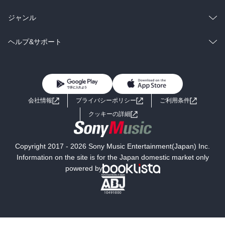
BL・TL
雑誌・グラビア
ビジネス・実用
ラノベ
小説
総合
コミック
ジャンル
BL・TL
雑誌・グラビア
ビジネス・実用
ラノベ
小説
コミック
男性コミック
ヘルプ&サポート
BL・TL
雑誌・グラビア
ビジネス・実用
女性コミック
コミック誌
初めての方へ
ヘルプ
BL・TL
ライトノベル
男子向けラノベ
よくあるご質問
お問い合わせ
会社情報
プライバシーポリシー
ご利用条件
女子向けラノベ
小説
利用規約
クッキーの詳細
国内小説
海外小説
Copyright 2017 - 2026 Sony Music Entertainment(Japan) Inc.
ミステリー
SF
Information on the site is for the Japan domestic market only
powered by
歴史・時代小説
文学
雑誌
グラビア写真集