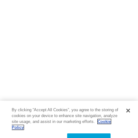
ボーイズラブ
ティーンズラブ
人文・思想・歴史
社会・政治・法律
ビジネス・経済
サイエンス・テクノロジー
コンピュータ・情報
くらし・家庭
料理・酒
ファッション・美容・ダイエット
ホビー&カルチャー
スポーツ・アウトドア
地図・ガイド
エンターテイメント
芸術・アート
映画・音楽・演劇
By clicking “Accept All Cookies”, you agree to the storing of
写真集
教養
cookies on your device to enhance site navigation, analyze
site usage, and assist in our marketing efforts.
Cookie
Policy
医学・福祉
教育・語学・参考書