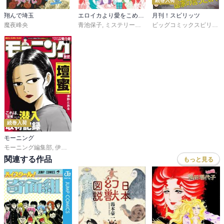
続巻入荷
翔んで埼玉
エロイカより愛をこめてに愛をこめて！！
月刊！スピリッツ
魔夜峰央
青池保子
,
ミステリーボニータ編集部
,
市東亮子
,
酒井
ビッグコミックスピリッツ編集部
続巻入荷
モーニング
モーニング編集部
,
伊咲智太
,
オオイシヒロト
,
森高夕次
,
足立金太郎
,
出端祐大
,
江
関連する作品
もっと見る