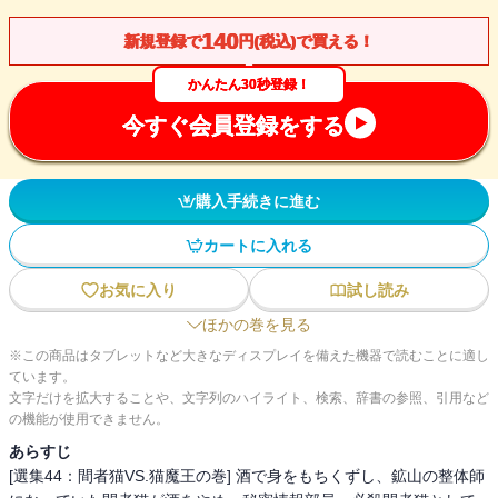
140
新規登録で
円(税込)で買える！
かんたん30秒登録！
今すぐ会員登録をする
購入手続きに進む
カートに入れる
お気に入り
試し読み
ほかの巻を見る
※この商品はタブレットなど大きなディスプレイを備えた機器で読むことに適し
ています。
文字だけを拡大することや、文字列のハイライト、検索、辞書の参照、引用など
の機能が使用できません。
あらすじ
[選集44：間者猫VS.猫魔王の巻] 酒で身をもちくずし、鉱山の整体師