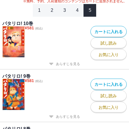
※無料、予約、入荷通知のコンテンツはカートに追加されません。
1
2
3
4
5
パタリロ! 10巻
¥
581
(税込)
カートに入れる
試し読み
お気に入り
あらすじを見る
パタリロ! 9巻
¥
581
(税込)
カートに入れる
試し読み
お気に入り
あらすじを見る
パタリロ! 8巻