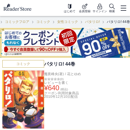
はじめて
会員登録
サインイン
検索
コミックフロア
コミック
女性コミック
パタリロ!
パタリロ! 44巻
パタリロ! 44巻
コミック
魔夜峰央(著)
/
花とゆめ
(
0
)
レビューを書く
¥
640
(税込)
クーポン利用対象商品
2010年12月10日
配信