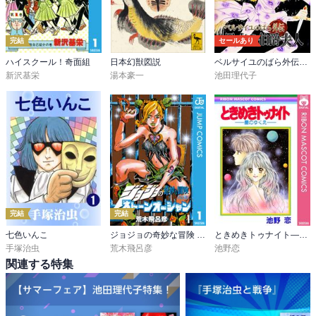
完結
セールあり
ハイスクール！奇面組
日本幻獣図説
ベルサイユのばら外伝～黒衣の伯爵夫人
新沢基栄
湯本豪一
池田理代子
完結
完結
七色いんこ
ジョジョの奇妙な冒険 第6部 ストーンオーシャン
ときめきトゥナイト―星のゆくえ―
手塚治虫
荒木飛呂彦
池野恋
関連する特集