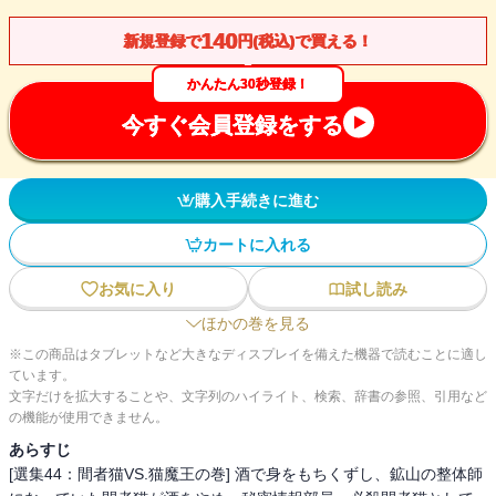
140
新規登録で
円(税込)で買える！
かんたん30秒登録！
今すぐ会員登録をする
購入手続きに進む
カートに入れる
お気に入り
試し読み
ほかの巻を見る
※この商品はタブレットなど大きなディスプレイを備えた機器で読むことに適し
ています。
文字だけを拡大することや、文字列のハイライト、検索、辞書の参照、引用など
の機能が使用できません。
あらすじ
[選集44：間者猫VS.猫魔王の巻] 酒で身をもちくずし、鉱山の整体師