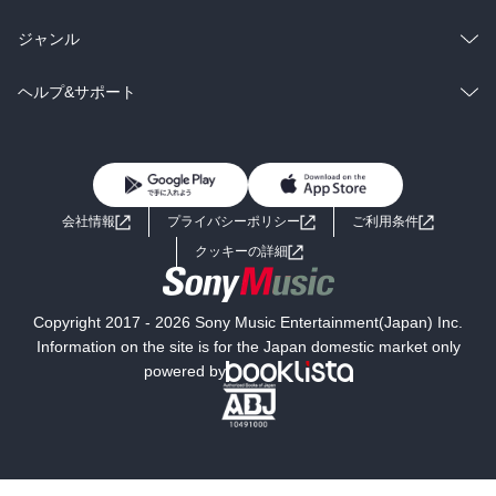
BL・TL
雑誌・グラビア
ビジネス・実用
ラノベ
小説
総合
コミック
ジャンル
BL・TL
雑誌・グラビア
ビジネス・実用
ラノベ
小説
コミック
男性コミック
ヘルプ&サポート
BL・TL
雑誌・グラビア
ビジネス・実用
女性コミック
コミック誌
初めての方へ
ヘルプ
BL・TL
ライトノベル
男子向けラノベ
よくあるご質問
お問い合わせ
会社情報
プライバシーポリシー
ご利用条件
女子向けラノベ
小説
利用規約
クッキーの詳細
国内小説
海外小説
Copyright 2017 - 2026 Sony Music Entertainment(Japan) Inc.
ミステリー
SF
Information on the site is for the Japan domestic market only
powered by
歴史・時代小説
文学
雑誌
グラビア写真集