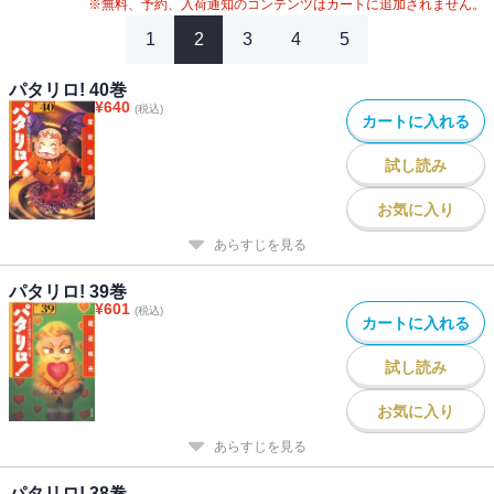
※無料、予約、入荷通知のコンテンツはカートに追加されません。
1
2
3
4
5
パタリロ! 40巻
¥
640
(税込)
カートに入れる
試し読み
お気に入り
あらすじを見る
パタリロ! 39巻
¥
601
(税込)
カートに入れる
試し読み
お気に入り
あらすじを見る
パタリロ! 38巻