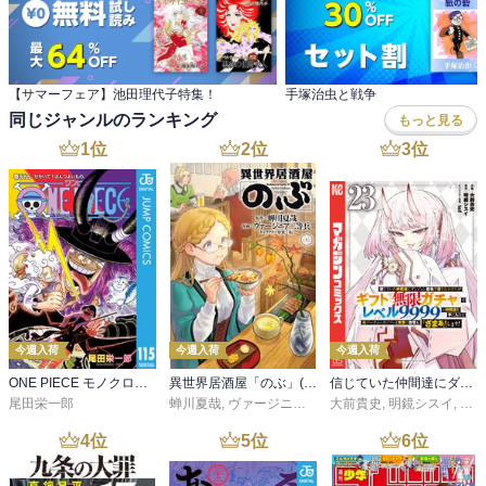
【サマーフェア】池田理代子特集！
手塚治虫と戦争
同じジャンルのランキング
もっと見る
1
位
2
位
3
位
今週入荷
今週入荷
今週入荷
ONE PIECE モノクロ版 115
異世界居酒屋「のぶ」(22)
信じていた仲間達にダンジョン奥地で殺されかけたがギフト『無限ガチャ』でレベル９９９９の仲間達を手に入れて元パーティーメンバーと世界に復讐＆『ざまぁ！』します！（２３）
尾田栄一郎
蝉川夏哉
,
ヴァージニア二等兵
大前貴史
,
転
,
明鏡シスイ
,
ｔｅ
4
位
5
位
6
位