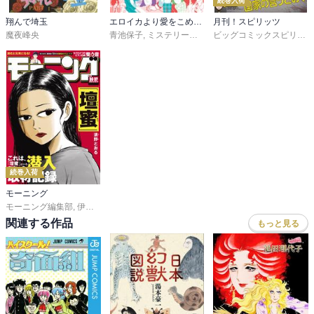
続巻入荷
翔んで埼玉
エロイカより愛をこめてに愛をこめて！！
月刊！スピリッツ
魔夜峰央
青池保子
,
ミステリーボニータ編集部
,
市東亮子
,
酒井
ビッグコミックスピリッツ編集部
続巻入荷
モーニング
モーニング編集部
,
伊咲智太
,
オオイシヒロト
,
森高夕次
,
足立金太郎
,
出端祐大
,
江
関連する作品
もっと見る