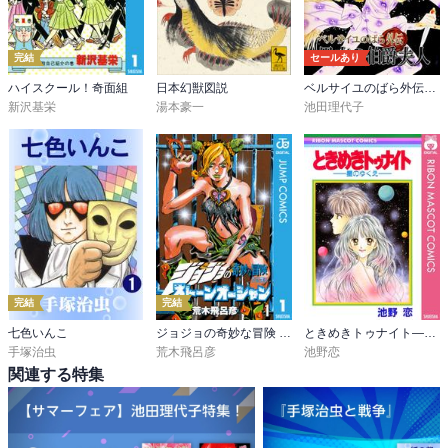
完結
セールあり
ハイスクール！奇面組
日本幻獣図説
ベルサイユのばら外伝～黒衣の伯爵夫人
新沢基栄
湯本豪一
池田理代子
完結
完結
七色いんこ
ジョジョの奇妙な冒険 第6部 ストーンオーシャン
ときめきトゥナイト―星のゆくえ―
手塚治虫
荒木飛呂彦
池野恋
関連する特集