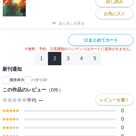
試し読み
お気に入り
あらすじを見る
まとめてカート
※無料、予約、入荷通知のコンテンツはカートに追加されません。
1
2
3
4
5
新刊通知
魔夜峰央
パタリロ!
この作品のレビュー
（
0
件）
--
レビューを書く
平均
0
0
0