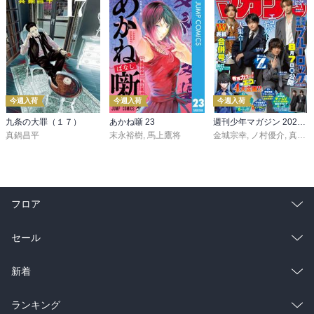
今週入荷
今週入荷
今週入荷
九条の大罪（１７）
あかね噺 23
週刊少年マガジン 2026年36・37号[2026年8月5日発売]
真鍋昌平
末永裕樹
,
馬上鷹将
金城宗幸
,
ノ村優介
,
真島ヒロ
フロア
総合
コミック
セール
ラノベ
小説
総合
コミック
新着
雑誌・グラビア
ビジネス・実用
ラノベ
小説
総合
コミック
ランキング