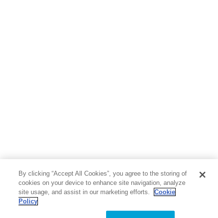
ボーイズラブ
ティーンズラブ
人文・思想・歴史
社会・政治・法律
ビジネス・経済
サイエンス・テクノロジー
コンピュータ・情報
くらし・家庭
料理・酒
ファッション・美容・ダイエット
ホビー&カルチャー
スポーツ・アウトドア
地図・ガイド
エンターテイメント
芸術・アート
映画・音楽・演劇
By clicking “Accept All Cookies”, you agree to the storing of
写真集
教養
cookies on your device to enhance site navigation, analyze
site usage, and assist in our marketing efforts.
Cookie
Policy
医学・福祉
教育・語学・参考書