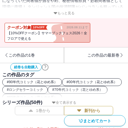
になっていた間者猫が酒をやめ、秘密情報部員・必殺間者猫として
現場に復帰！ タンジェント国の抹消部隊がバンコランを狙っている
との情報をキャッチして、パタリロのもとへ向かうが・・・!?
もっと見る
クーポン対象
10%OFF
2026.08.11まで
【10%OFFクーポン】サマーブックフェス2026！全
フロアで使える
この作品の1巻
この作品の最新巻
続巻を自動購入
この作品のタグ
#
90年代コミック（花とゆめ系）
#
00年代コミック（花とゆめ系）
#
ロングセラーコミック
#
70年代コミック（花とゆめ系）
#
80年代コミック（花とゆめ系）
シリーズ作品(
50
件)
全て表示する
1巻から
新刊から
まとめてカート