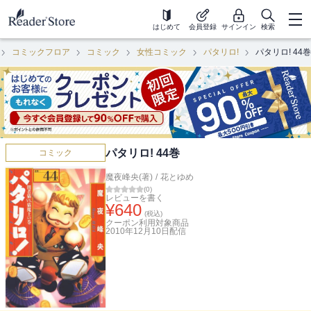
はじめて
会員登録
サインイン
検索
コミックフロア
コミック
女性コミック
パタリロ!
パタリロ! 44巻
パタリロ! 44巻
コミック
魔夜峰央(著)
/
花とゆめ
(
0
)
レビューを書く
¥
640
(税込)
クーポン利用対象商品
2010年12月10日
配信