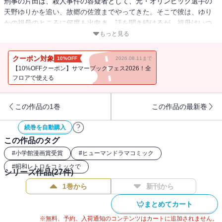
刑事の片田は、殺人事件の容疑者として、元・オリンピック選手の
天野ゆりかを追い、故郷の佐渡までやってきた。そこで彼は、ゆり
かの祖母のところに何度も出向き、話を聞き続けるが、祖母はいつ
も400年前の武将の話をするばかりなのだった・・・
もっと見る
クーポン対象
10%OFF
2026.08.11まで
【10%OFFクーポン】サマーブックフェス2026！全
フロアで使える
この作品の1巻
この作品の最新巻
続巻を自動購入
この作品のタグ
#
小学館漫画賞受賞
#
ヒューマンドラマコミック
#
昭和レトロをコミックで
シリーズ作品(
27
件)
1巻から
新刊から
まとめてカート
※無料、予約、入荷通知のコンテンツはカートに追加されません。