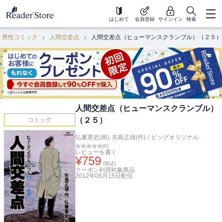
はじめて
会員登録
サインイン
検索
男性コミック
人間交差点
人間交差点（ヒューマンスクランブル）（２５）
人間交差点（ヒューマンスクランブル）
（２５）
コミック
弘兼憲史(画)
,
矢島正雄(作)
/
ビッグオリジナル
(
0
)
レビューを書く
¥
759
(税込)
クーポン利用対象商品
2012年06月15日
配信