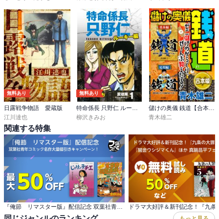
無料あり
無料あり
日露戦争物語 愛蔵版
特命係長 只野仁 ルーキー編 愛蔵版
儲けの奥儀 銭道【合本版】
江川達也
柳沢きみお
青木雄二
関連する特集
『俺節 リマスター版』配信記念 双葉社青年コミック名作大量値引きキャンペーン！
同じジャンルのランキング
もっと見る