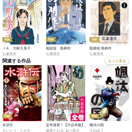
完結
完結
完結
ＪＫ 大町久美子
相談役 島耕作
取締役 島耕作
弘兼憲史
弘兼憲史
弘兼憲史
関連する作品
もっと見る
完結
完結
水滸伝
定年諸君！【大合本版】
颯汰の国
さいとう・たかを
篠原とおる
,
あべ善太
小山ゆう