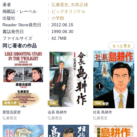
著者
:
弘兼憲史
,
矢島正雄
掲載誌・レーベル
:
ビッグオリジナル
出版社
:
小学館
Reader Store発売日
:
2012.06.15
書誌発売日
:
1990.06.30
ファイルサイズ
:
42.7MB
同じ著者の作品
もっと見る
続巻入荷
完結
完結
黄昏流星群
会長 島耕作
社長 島耕作
弘兼憲史
弘兼憲史
弘兼憲史