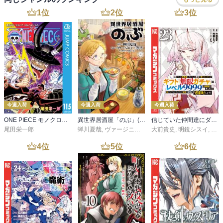
1
位
2
位
3
位
今週入荷
今週入荷
今週入荷
ONE PIECE モノクロ版 115
異世界居酒屋「のぶ」(22)
信じていた仲間達にダンジョン奥地で殺されかけたがギフト『無限ガチャ』でレベル９９９９の仲間達を手に入れて元パーティーメンバーと世界に復讐＆『ざまぁ！』します！（２３）
尾田栄一郎
蝉川夏哉
,
ヴァージニア二等兵
大前貴史
,
転
,
明鏡シスイ
,
ｔｅ
4
位
5
位
6
位