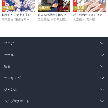
今週入荷
今週入荷
今週入荷
転生したら第七王子だったので、気ままに魔術を極めます（２４）
町人Ａは悪役令嬢をどうしても救いたい ～どぶと空と氷の姫君～１０【電子書店共通特典イラスト付】
杖と剣のウィストリア（１６）
石沢庸介
,
謙虚なサークル
,
メル。
目黒三吉
,
一色孝太郎
,
Parum
大森藤ノ
,
青井聖
フロア
総合
コミック
セール
ラノベ
小説
総合
コミック
新着
雑誌・グラビア
ビジネス・実用
ラノベ
小説
総合
コミック
ランキング
BL・TL
雑誌・グラビア
ビジネス・実用
ラノベ
小説
総合
コミック
ジャンル
BL・TL
雑誌・グラビア
ビジネス・実用
ラノベ
小説
コミック
男性コミック
ヘルプ&サポート