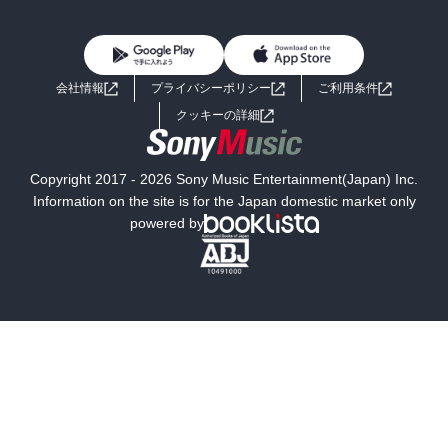
BL・TL
雑誌・グラビア
ビジネス・実用
女性コミック
コミック誌
初めての方へ
ヘルプ
BL・TL
ライトノベル
男子向けラノベ
よくあるご質問
お問い合わせ
会社情報
プライバシーポリシー
ご利用条件
女子向けラノベ
小説
利用規約
クッキーの詳細
国内小説
海外小説
Copyright 2017 - 2026 Sony Music Entertainment(Japan) Inc.
ミステリー
SF
Information on the site is for the Japan domestic market only
powered by
歴史・時代小説
文学
雑誌
グラビア写真集
ボーイズラブ
ティーンズラブ
人文・思想・歴史
社会・政治・法律
ビジネス・経済
サイエンス・テクノロジー