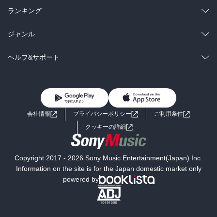
雑誌・グラビア
ビジネス・実用
ラノベ
小説
総合
コミック
ランキング
BL・TL
雑誌・グラビア
ビジネス・実用
ラノベ
小説
総合
コミック
ジャンル
BL・TL
雑誌・グラビア
ビジネス・実用
ラノベ
小説
コミック
男性コミック
ヘルプ&サポート
BL・TL
雑誌・グラビア
ビジネス・実用
女性コミック
コミック誌
初めての方へ
ヘルプ
BL・TL
ライトノベル
男子向けラノベ
よくあるご質問
お問い合わせ
会社情報
プライバシーポリシー
ご利用条件
女子向けラノベ
小説
利用規約
クッキーの詳細
国内小説
海外小説
Copyright 2017 - 2026 Sony Music Entertainment(Japan) Inc.
ミステリー
SF
Information on the site is for the Japan domestic market only
powered by
歴史・時代小説
文学
雑誌
グラビア写真集