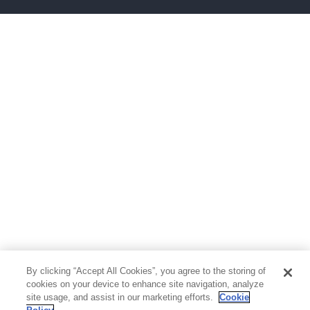
ボーイズラブ
ティーンズラブ
人文・思想・歴史
社会・政治・法律
ビジネス・経済
サイエンス・テクノロジー
コンピュータ・情報
くらし・家庭
料理・酒
ファッション・美容・ダイエット
ホビー&カルチャー
スポーツ・アウトドア
地図・ガイド
エンターテイメント
芸術・アート
映画・音楽・演劇
By clicking “Accept All Cookies”, you agree to the storing of
写真集
教養
cookies on your device to enhance site navigation, analyze
site usage, and assist in our marketing efforts.
Cookie