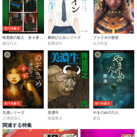
セールあり
暗黒館の殺人 全４巻合本版
舞田ひとみシリーズ
ファラオの密室
綾辻行人
歌野晶午
白川尚史
セールあり
セールあり
五感シリーズ
美濃牛
やまのめの六人
三津田信三
殊能将之
原浩
関連する特集