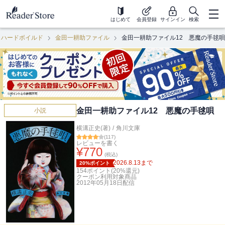
はじめて
会員登録
サインイン
検索
・ハードボイルド
金田一耕助ファイル
金田一耕助ファイル12 悪魔の手毬唄
金田一耕助ファイル12 悪魔の手毬唄
小説
横溝正史(著)
/
角川文庫
(
117
)
レビューを書く
¥
770
(税込)
2026.8.13
まで
20%ポイント
154
ポイント(
20
%還元)
クーポン利用対象商品
2012年05月18日
配信