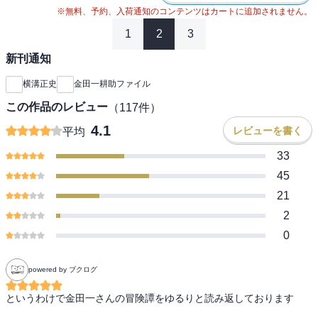
※無料、予約、入荷通知のコンテンツはカートに追加されません。
1
2
3
新刊通知
横溝正史
金田一耕助ファイル
この作品のレビュー
（
117
件）
4.1
レビューを書く
平均
33
45
21
2
0
powered by ブクログ
というわけで金田一さんの冒険譚をゆるりと読み返しております
