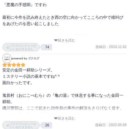
『悪魔の手毬唄』ですわ

最初に今作を読み終えたとき西の空に向かってこころの中で雄叫び
をあげたのを思い起こしました

「見たか！グレートブリテン！日本には手毬唄があるんじゃい！マ
続きを読む
ザーグースなんぼのもんじゃい！」と

ブクログレビューは
投稿日
:
2023.11.02
74
いいねできません
なんか歪んでますね（苦笑）

powered by ブクログ
というわけで本作は岡山県の山奥の村に伝わる『鬼首村手毬唄』に
安定の金田一耕助シリーズ。

なぞらえた見立て殺人なわけです　

ミステリー小説の基本ですね^ ^

（見立て殺人（みたてさつじん）とはあるものに見立てて事件が装
面白かったです。

飾された殺人のこと）

鬼首村（おにこべむら）の『亀の湯』で休息する事になった金田一
見立て殺人というのは横溝正史の得意とするところで、作中でも語
耕助。

られている通り『獄門島』なんかも同じなんですね

磯川警部は、ここで起きた20年前の事件の解決をさりげなく促す。

そして、殺人事件に遭遇する。

で、今回再読してあらためて感じたのは

続きを読む
死体には『手毬唄』の歌詞に沿った装飾が施されていた。

ブクログレビューは
『悪魔の手毬唄』は『獄門島』の10年くらい後の作品なんですが、
投稿日
:
2022.05.09
26
真相を探る金田一。

いいねできません