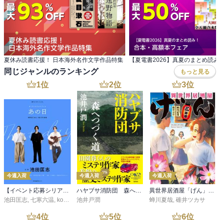
夏休み読書応援！ 日本海外名作文学作品特集
同じジャンルのランキング
もっと見る
1
位
2
位
3
位
今週入荷
今週入荷
今週入荷
【イベント応募シリアルコード付】池田匡志出演・オーディオフォトブック「あの日」SPECIAL EDITION（音声／動画付）
ハヤブサ消防団 森へつづく道
異世界居酒屋「げん」三杯目
池田匡志
,
七寒六温
,
konoko58
池井戸潤
,
村崎キコ
蝉川夏哉
,
碓井ツカサ
4
位
5
位
6
位