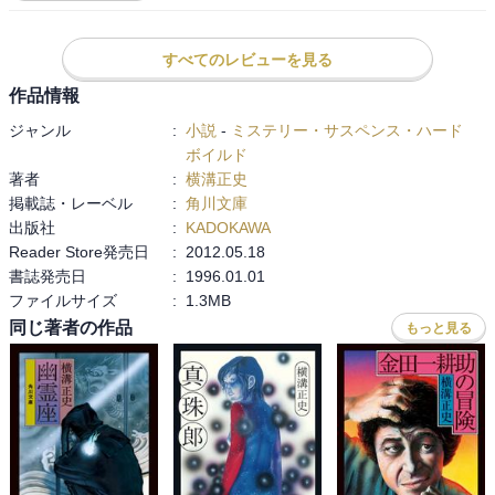
『悪魔の手毬唄』はより読者への挑戦の色合いが濃い作品だなぁと

20年前の事件との関連は…。

「推理」というものを楽しみたい読み手にとってはほんとに必須課
すべてのレビューを見る
この話の魅力は、なんと言っても「異様な死体」です。

題図書です

手毬唄の歌詞に沿った意味ありげな証拠品の数々。

作品情報
時系列を整理しながら、人物相関図を書きながら読み進めれば必ず
いかにも「犯人はこの人ですよ」と言わんばかりのヒントであり、
犯人に行きつくこと請け合いです

ジャンル
:
小説
-
ミステリー・サスペンス・ハード
金田一は裏をかく推理で真相を暴きます。

驚くべき犯人にも関わらず、誰もがそこに行きつく道筋が示されて
ボイルド
もうひとつあるのですが、ネタバレになってしまう可能性があるの
いる

著者
:
横溝正史
で…(　-᷄ ᴗ -᷅ )

掲載誌・レーベル
:
角川文庫
「推理」小説のお手本とも言える傑作です

出版社
:
KADOKAWA
横溝正史作品はまだ2作しか読んでいませんが、感じたのはやはり、
「推理」小説好きを標榜する諸氏には今からでも遅くない！是非読
Reader Store発売日
:
2012.05.18
登場人物が多い。

んで欲しいぞよ！
書誌発売日
:
1996.01.01
前半はメモが手放せません。

ファイルサイズ
:
1.3MB
私だけ…？(´･_･`)

同じ著者の作品
もっと見る
鬼首村には昔から苗字ではなく、屋号で呼び合う風習があり、そこ
もまた引っかけの一部かなと。

桝屋、秤屋、庄屋など、手毬唄殺人に沿っていくには必要な設定で
はあるものの、演出として重要な意味をもち、私の大好物でもあり
ます。
