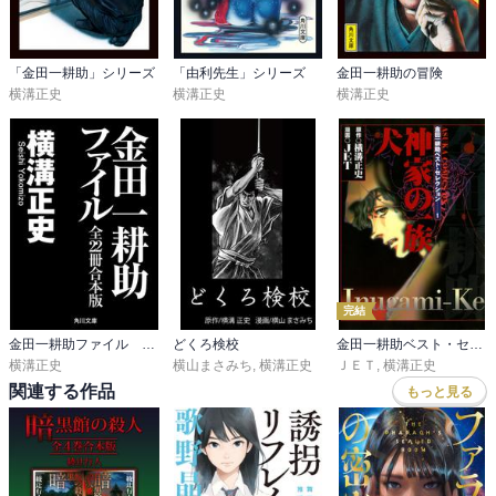
人物メモをクリアすると、非常に読みやすいです。

文章が分かりやすい。

「金田一耕助」シリーズ
「由利先生」シリーズ
金田一耕助の冒険
そしてこれまた、意外な犯人！

横溝正史
横溝正史
横溝正史
毎度の低次元推理力を装備する私には、犯人当たりませんでした笑

伏線はすべて回収され、納得の結末。

田舎の村独特の雰囲気も、閉鎖的な村あるあるの展開も、とても興
味深い。

映画も観てみたいと思います。

あのシーンを、昔TVの予告でチラッと観たような…( ≖ᴗ≖​)

皆さん、どのシーンだかお分かりかな。
完結
金田一耕助ファイル 全２２冊合本版
どくろ検校
金田一耕助ベスト・セレクション
横溝正史
横山まさみち
,
横溝正史
ＪＥＴ
,
横溝正史
関連する作品
もっと見る