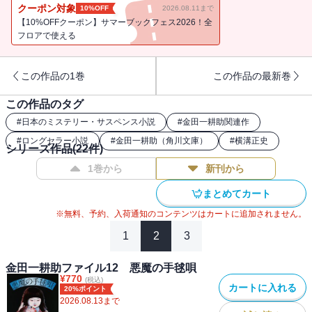
るが・・・・・・。戦慄のメロディが予告する連続異常殺人に金田
クーポン対象
10%OFF
2026.08.11まで
一耕助が挑戦する本格推理の白眉！カバーイラスト/杉本一文
【10%OFFクーポン】サマーブックフェス2026！全
フロアで使える
この作品の1巻
この作品の最新巻
この作品のタグ
#
日本のミステリー・サスペンス小説
#
金田一耕助関連作
#
ロングセラー小説
#
金田一耕助（角川文庫）
#
横溝正史
シリーズ作品(
22
件)
1巻から
新刊から
まとめてカート
※無料、予約、入荷通知のコンテンツはカートに追加されません。
1
2
3
金田一耕助ファイル12 悪魔の手毬唄
¥
770
(税込)
カートに入れる
20%ポイント
2026.08.13
まで