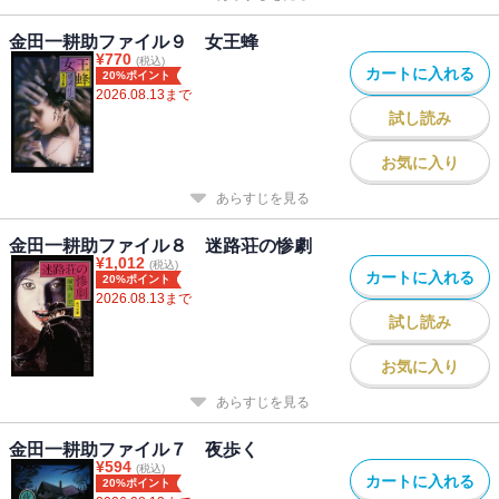
金田一耕助ファイル９ 女王蜂
¥
770
(税込)
カートに入れる
20%ポイント
2026.08.13
まで
試し読み
お気に入り
あらすじを見る
金田一耕助ファイル８ 迷路荘の惨劇
¥
1,012
(税込)
カートに入れる
20%ポイント
2026.08.13
まで
試し読み
お気に入り
あらすじを見る
金田一耕助ファイル７ 夜歩く
¥
594
(税込)
カートに入れる
20%ポイント