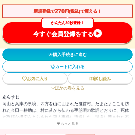
270
新規登録で
円(税込)で買える！
かんたん30秒登録！
今すぐ会員登録をする
購入手続きに進む
カートに入れる
お気に入り
試し読み
ほかの巻を見る
あらすじ
岡山と兵庫の県境、四方を山に囲まれた鬼首村。たまたまここを訪
れた金田一耕助は、村に昔から伝わる手毬唄の歌詞どおりに、死体
が異様な構図をとらされた殺人事件に遭遇した。現場に残された不
思議な暗号はいったい何を表しているのか？ 事件の真相を探るう
もっと見る
ちに、二十年前に迷宮入りになった事件が妖しく浮かび上がってく