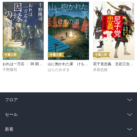
今週入荷
今週入荷
今週入荷
おれは一万石 ： 38 因縁の賊
山に抱かれた家 けもの道
尼子党忠義 北近江合戦心得〈八〉
千野隆司
はらだみずき
井原忠政
フロア
総合
コミック
セール
ラノベ
小説
総合
コミック
新着