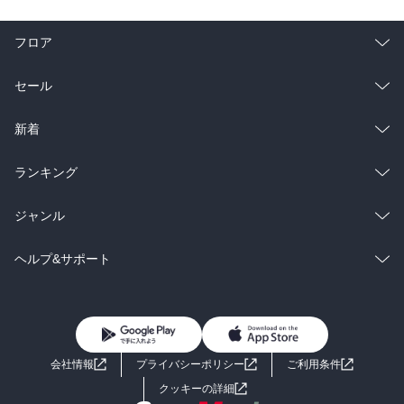
フロア
総合
コミック
セール
ラノベ
小説
総合
コミック
新着
雑誌・グラビア
ビジネス・実用
ラノベ
小説
総合
コミック
ランキング
BL・TL
雑誌・グラビア
ビジネス・実用
ラノベ
小説
総合
コミック
ジャンル
BL・TL
雑誌・グラビア
ビジネス・実用
ラノベ
小説
コミック
男性コミック
ヘルプ&サポート
BL・TL
雑誌・グラビア
ビジネス・実用
女性コミック
コミック誌
初めての方へ
ヘルプ
BL・TL
ライトノベル
男子向けラノベ
よくあるご質問
お問い合わせ
会社情報
プライバシーポリシー
ご利用条件
女子向けラノベ
小説
利用規約
クッキーの詳細