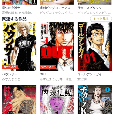
完結
続巻入荷
続巻入荷
最強の弁護士
週刊ビッグコミックスピリッツ
月刊！スピリッツ
高橋のぼる
,
久慈希跡
,
プロジェクトB
ビッグコミックスピリッツ編集部
ビッグコミックスピリッツ編集部
関連する作品
もっと見る
セールあり
セールあり
バウンサー
OUT
ゴールデン・ガイ
みずたまこと
みずたまこと
,
井口達也
渡辺潤