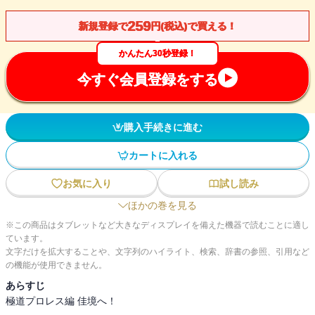
259
新規登録で
円(税込)で買える！
かんたん30秒登録！
今すぐ会員登録をする
購入手続きに進む
カートに入れる
お気に入り
試し読み
ほかの巻を見る
※この商品はタブレットなど大きなディスプレイを備えた機器で読むことに適し
ています。
文字だけを拡大することや、文字列のハイライト、検索、辞書の参照、引用など
の機能が使用できません。
あらすじ
極道プロレス編 佳境へ！