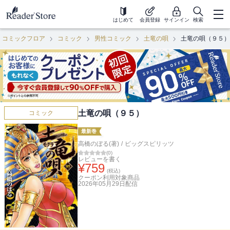
はじめて
会員登録
サインイン
検索
コミックフロア
コミック
男性コミック
土竜の唄
土竜の唄（９５）
土竜の唄（９５）
コミック
最新巻
高橋のぼる(著)
/
ビッグスピリッツ
(
0
)
レビューを書く
¥
759
(税込)
クーポン利用対象商品
2026年05月29日
配信