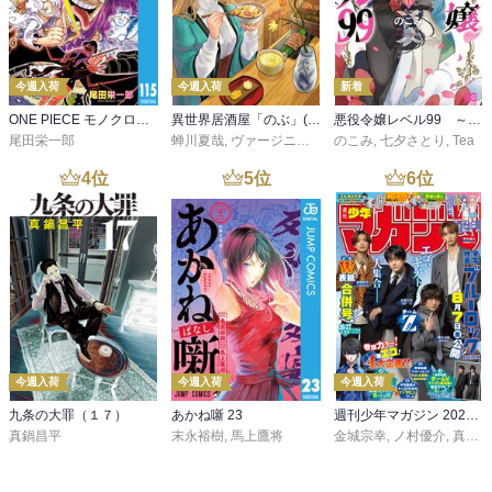
今週入荷
今週入荷
新着
ONE PIECE モノクロ版 115
異世界居酒屋「のぶ」(22)
悪役令嬢レベル99 ～私は裏ボスですが魔王ではありません～ その６
尾田栄一郎
蝉川夏哉
,
ヴァージニア二等兵
のこみ
,
転
,
七夕さとり
,
Tea
4
位
5
位
6
位
今週入荷
今週入荷
今週入荷
九条の大罪（１７）
あかね噺 23
週刊少年マガジン 2026年36・37号[2026年8月5日発売]
真鍋昌平
末永裕樹
,
馬上鷹将
金城宗幸
,
ノ村優介
,
真島ヒロ