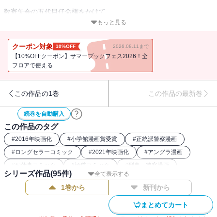
数寄矢会の五代目任命権をかけて
開幕した、極道プロレス。
もっと見る
強豪を薙ぎ払い、ベスト4が出揃った！
釈迦の不意打ちで始まった第一試合では、
クーポン対象
10%OFF
2026.08.11まで
説法と物理のW攻撃が玲二を襲う！
【10%OFFクーポン】サマーブックフェス2026！全
そして第二試合、両腕負傷の鐡山と
フロアで使える
真凜の試合はまさかの事態に！？
極道潜入伝説、“精鋭激突”の第95集！
この作品の1巻
この作品の最新巻
続巻を自動購入
この作品のタグ
#
2016年映画化
#
小学館漫画賞受賞
#
正統派警察漫画
#
ロングセラーコミック
#
2021年映画化
#
アングラ漫画
#
お仕事コミック
#
極道コミック
#
刑事・警察漫画
シリーズ作品(
95
件)
全て表示する
1巻から
新刊から
まとめてカート