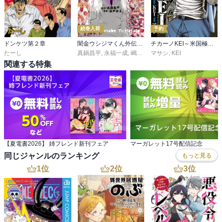
続巻入荷
予約
ドンケツ第２章
闇金ウシジマくん外伝 肉蝮伝説
チカーノKEI～米国極悪刑務所を生き抜いた日本人～
たーし
真鍋昌平
,
永福一成
,
嶋田ひろあき
マサシ
,
KEI
関連する特集
【夏電書2026】 姉フレンド新刊フェア
マーガレット17号配信記念
同じジャンルのランキング
もっと見る
1
位
2
位
3
位