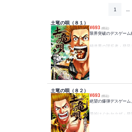
1
...
土竜の唄（８１）
¥
693
(税込)
限界突破のデスゲーム
極道界の謀反者・登呂
玲二を乗せて走るのは
絶叫必至のデスロード!
命からがら、登呂月の
轟・パピたちと合流で
そこで始まったのは生
土竜の唄（８２）
バトルロワイヤルだった
¥
693
(税込)
極道潜入伝説、“気息奄奄
絶望の爆弾デスゲーム
最凶はぐれヤクザ・登
繰り広げられる、絶望
爆発まで、残された時