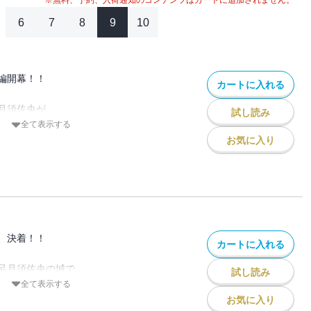
※無料、予約、入荷通知のコンテンツはカートに追加されません。
6
7
8
9
10
編開幕！！
カートに入れる
月須佐央が
試し読み
、
全て表示する
!
お気に入り
城で
きた玲二だったが、
き残りを懸けた
――!!
”の第81巻!!
、決着！！
カートに入れる
呂月須佐央の城で
試し読み
の爆弾デスゲーム。
全て表示する
間はたったの3秒！
お気に入り