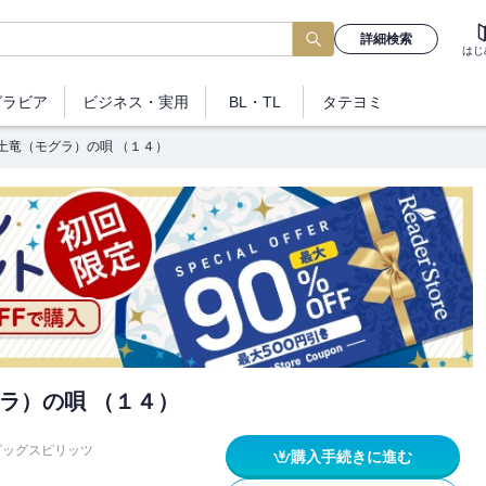
詳細検索
はじ
グラビア
ビジネス
・実用
BL・TL
タテヨミ
土竜（モグラ）の唄 （１４）
ラ）の唄 （１４）
ビッグスピリッツ
購入手続きに進む