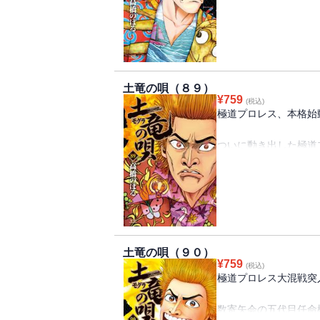
数寄矢会五代目の指名
勝ち取るべく、強者が
そして玲二、いや数寄
わせがついに決定！
土竜の唄（８９）
果たして玲二の初戦の
¥
759
(税込)
極道潜入伝説、“疾風怒
極道プロレス、本格始
ついに動き出した極道
富士山麓の特設リング
高らかに開戦のゴング
一癖も二癖もある参加
極道界に新風を巻き起
まずは玲二、初戦を勝
極道潜入伝説、“勇往邁
土竜の唄（９０）
¥
759
(税込)
極道プロレス大混戦突
数寄矢会の五代目任命