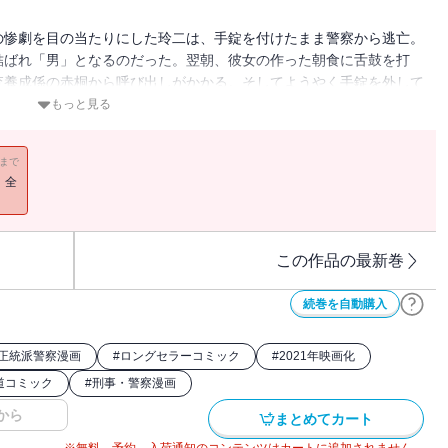
の惨劇を目の当たりにした玲二は、手錠を付けたまま警察から逃亡。
結ばれ「男」となるのだった。翌朝、彼女の作った朝食に舌鼓を打
査養成係の赤桐から呼び出しがかかる。そしてようやく手錠を外して
・・！？
もっと見る
11まで
！全
この作品の最新巻
続巻を自動購入
正統派警察漫画
#
ロングセラーコミック
#
2021年映画化
道コミック
#
刑事・警察漫画
から
まとめてカート