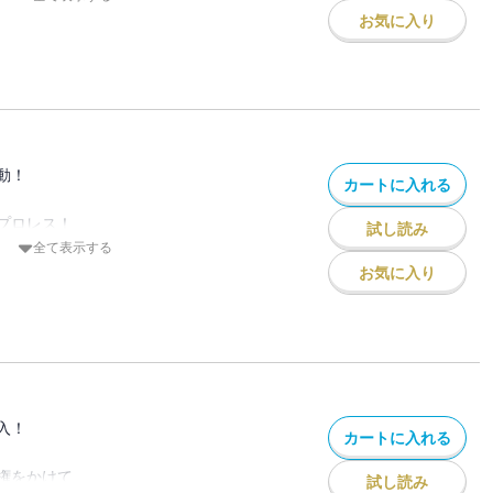
権をかけて、たったひとつの“優勝”の席を
お気に入り
大集結！
矢会の命運をかけたトーナメントの組み合
相手は一体ーーー!?
濤”の第88巻！
動！
カートに入れる
プロレス！
試し読み
には、約七万人もの観客が集結し、
全て表示する
が鳴り響くーー！
お気に入り
者が揃い、予測不能な大混戦！！
こすためにも
ち取ることができるのか!?
進”の第89集！
入！
カートに入れる
権をかけて
試し読み