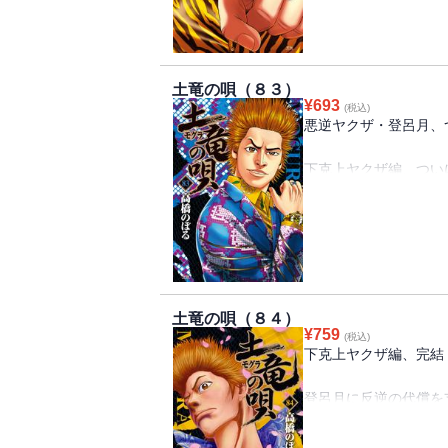
死のカウントダウンが
明らかとなる登呂月の
生き残るのは一体誰だ―
土竜の唄（８３）
極道潜入伝説、“進退両難
¥
693
(税込)
悪逆ヤクザ・登呂月、
下克上ヤクザ編、ついに
改心を呼びかける玲二
悪辣非道な自我を貫く
戦いの舞台は浪速城天
苛烈なバトルが繰り広
轟が玲二に託した神秘
土竜の唄（８４）
そして、まさかの事態が
¥
759
(税込)
極道潜入伝説、“改過自新
下克上ヤクザ編、完結
登呂月に反逆の代償を
蜂乃巣会が浪速城に集結
改心を決意した登呂月