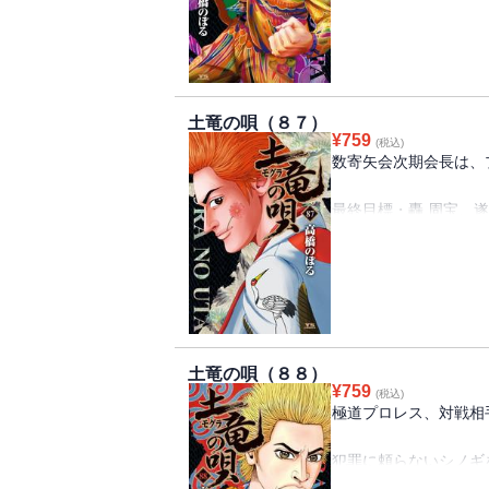
幹部一同から向けられ
玲二がまさかの行動に出
そして、四代目会長、自
首領・轟 周宝と潜入
土竜の唄（８７）
長きにわたる戦い、遂に
¥
759
(税込)
極道潜入伝説、“初志貫徹
数寄矢会次期会長は、
最終目標・轟 周宝、遂
数寄矢会五代目候補筆
潜入捜査官・菊川玲二
犯罪に頼らない新たな
その手始めとして開催
優勝者には、「五代目任
土竜の唄（８８）
頂点を目指し、玲二の
¥
759
(税込)
極道潜入伝説、“送故迎新
極道プロレス、対戦相
犯罪に頼らないシノギ
レス。