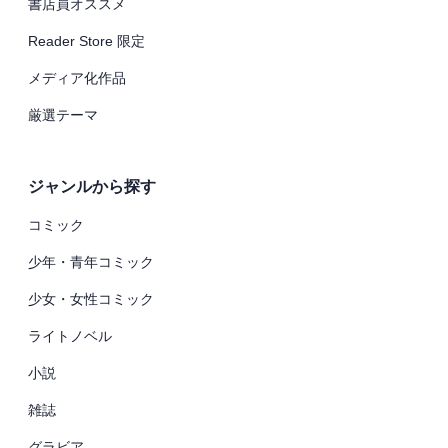
書店員オススメ
Reader Store 限定
メディア化作品
厳選テーマ
ジャンルから探す
コミック
少年・青年コミック
少女・女性コミック
ライトノベル
小説
雑誌
グラビア