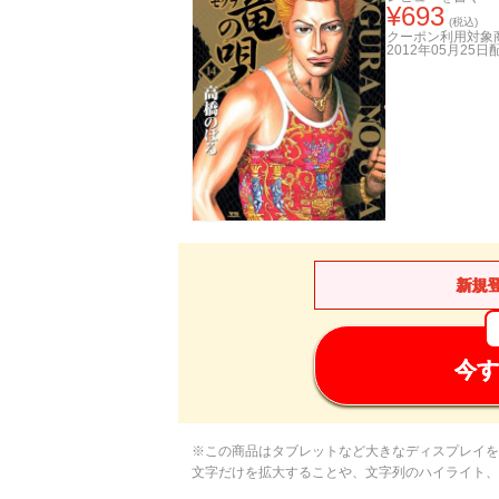
¥
693
(税込)
クーポン利用対象
2012年05月25日
新規
今す
※この商品はタブレットなど大きなディスプレイを
文字だけを拡大することや、文字列のハイライト、