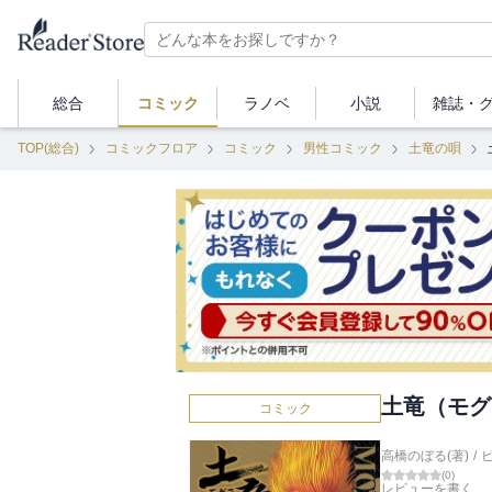
総合
コミック
ラノベ
小説
雑誌・
TOP(総合)
コミックフロア
コミック
男性コミック
土竜の唄
土竜（モグ
コミック
高橋のぼる(著)
/
(
0
)
レビューを書く