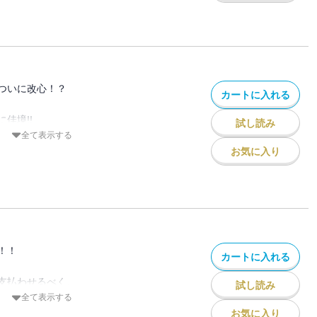
迫る中、
哀しき過去とは。
―!!
”の第82巻!!
ついに改心！？
カートに入れる
佳境!!
試し読み
に対し、
全て表示する
登呂月。
お気に入り
守閣へ！
げられる中、
なる奥義とは。
一同を襲う!!
”の第83巻!!
！！
カートに入れる
支払わせるべく、
試し読み
…!!
全て表示する
の命運やいかに!?
お気に入り