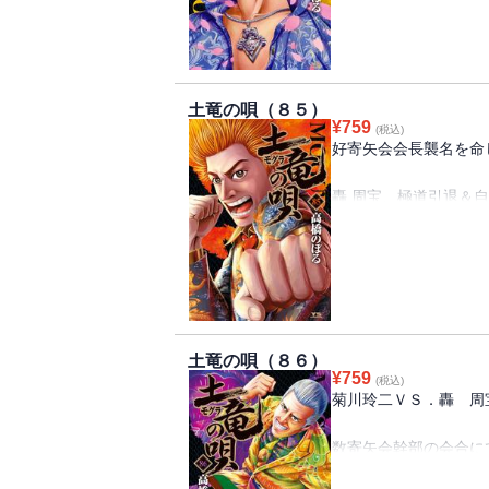
下克上ヤクザ編、堂々完
そして、最終目標・轟
まさかの告白に、玲二
土竜の唄（８５）
今、極道新時代の幕が開
¥
759
(税込)
極道潜入伝説、“一新紀元
好寄矢会会長襲名を命
轟 周宝、極道引退＆自
その引き換えとして提
玲二が跡を継ぎ、数寄
襲名する事だった――!
今夜中に答えを出さね
玲二は、最愛の恋人・純
土竜の唄（８６）
潜入捜査官から、ヤク
¥
759
(税込)
極道潜入伝説、“光芒一閃
菊川玲二ＶＳ．轟 周
数寄矢会幹部の会合に
五代目会長の任命を受け