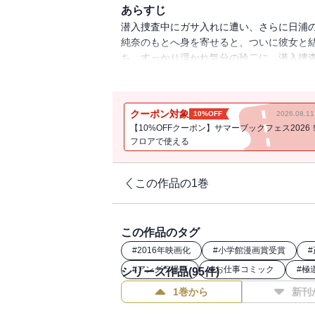
あらすじ
潜入捜査中にガサ入れに遭い、さらに日浦
純奈のもとへ身を寄せると、ついに彼女と
ち、すっかり浮かれ気分の玲二に、潜入捜
もらったものの、赤桐から衝撃の一言が・
クーポン対象
10%OFF
2026.08.
【10%OFFクーポン】サマーブックフェス2026
フロアで使える
この作品の1巻
この作品のタグ
#
2016年映画化
#
小学館漫画賞受賞
#
#
アングラ漫画
#
お仕事コミック
#
極
シリーズ作品(
95
件)
1巻から
新刊