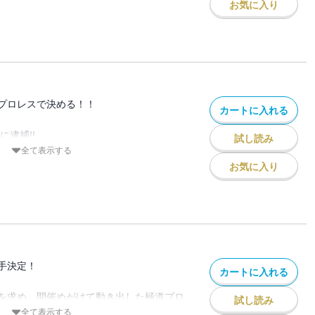
た疑惑の目に、
お気に入り
る――!!
首の刻!!
捜査官・菊川玲二の
決着――!!
”の第86巻!!
プロレスで決める！！
カートに入れる
に逮捕!!
試し読み
頭となった
全て表示する
の次なる任務は、
お気に入り
シノギを見つける事。
を目指す「極道プロレス」の
命権」が与えられる!!
前に難敵が集い――!?
”の第87巻!!
手決定！
カートに入れる
を求め、開催めがけて動き出した極道プロ
試し読み
全て表示する