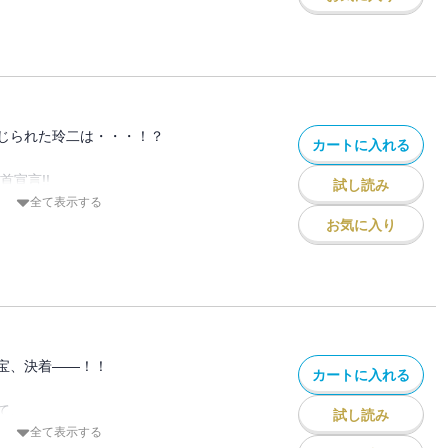
結!!
 周宝の
、悲願の涙――!?
ける!!
”の第84巻!!
じられた玲二は・・・！？
カートに入れる
首宣言!!
試し読み
示されたのは、
全て表示する
矢会五代目会長を
お気に入り
!
ばならなくなった
奈の元へ向かう!!
ザの首領へ転身か!?
”の第85巻!!
宝、決着――！！
カートに入れる
て、
試し読み
た玲二!!
全て表示する