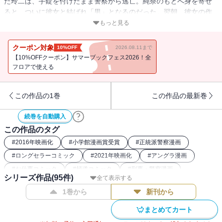
た玲二は、手錠を付けたまま警察から逃亡。純奈のもとへ身を寄せ
ると、ついに彼女と結ばれ「男」となるのだった。翌朝、彼女の作
った朝食に舌鼓を打ち、すっかり浮かれ気分の玲二に、潜入捜査養
もっと見る
成係の赤桐から呼び出しがかかる。そしてようやく手錠を外しても
らったものの、赤桐から衝撃の一言が・・・！？
クーポン対象
10%OFF
2026.08.11まで
【10%OFFクーポン】サマーブックフェス2026！全
フロアで使える
この作品の1巻
この作品の最新巻
続巻を自動購入
この作品のタグ
#
2016年映画化
#
小学館漫画賞受賞
#
正統派警察漫画
#
ロングセラーコミック
#
2021年映画化
#
アングラ漫画
#
お仕事コミック
#
極道コミック
#
刑事・警察漫画
シリーズ作品(
95
件)
全て表示する
1巻から
新刊から
まとめてカート