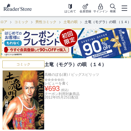
はじめて
会員登録
サインイン
検索
フロア
コミック
男性コミック
土竜の唄
土竜（モグラ）の唄 （１４）
土竜（モグラ）の唄 （１４）
コミック
高橋のぼる(著)
/
ビッグスピリッツ
(
0
)
レビューを書く
¥
693
(税込)
クーポン利用対象商品
2012年05月25日
配信