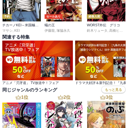
予約
セールあり
続巻入荷
チカーノKEI～米国極悪刑務所を生き抜いた日本人～
蟻の王
WORST外伝 グリコ
マサシ
,
KEI
伊藤龍
,
塚脇永久
鈴木リュータ
,
高橋ヒロシ
関連する特集
アニメ「刃牙道」 TV放送中！フェア
同じジャンルのランキング
もっと見る
1
位
2
位
3
位