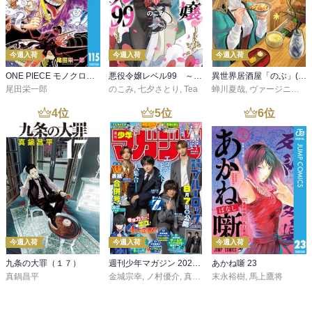
今週入荷
今週入荷
今週入荷
ONE PIECE モノクロ版 115
悪役令嬢レベル99 ～私は裏ボスですが魔王ではありません～ その６
異世界居酒屋「のぶ」(22)
尾田栄一郎
のこみ
,
七夕さとり
,
Tea
蝉川夏哉
,
ヴァージニア二等兵
4
位
5
位
6
位
今週入荷
今週入荷
今週入荷
九条の大罪（１７）
週刊少年マガジン 2026年36・37号[2026年8月5日発売]
あかね噺 23
真鍋昌平
金城宗幸
,
ノ村優介
,
真島ヒロ
末永裕樹
,
宮島礼吏
,
馬上鷹将
,
新川直司
,
久