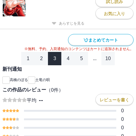
試し読み
お気に入り
あらすじを見る
まとめてカート
※無料、予約、入荷通知のコンテンツはカートに追加されません。
1
2
3
4
5
...
10
新刊通知
高橋のぼる
土竜の唄
この作品のレビュー
（
0
件）
--
レビューを書く
平均
0
0
0