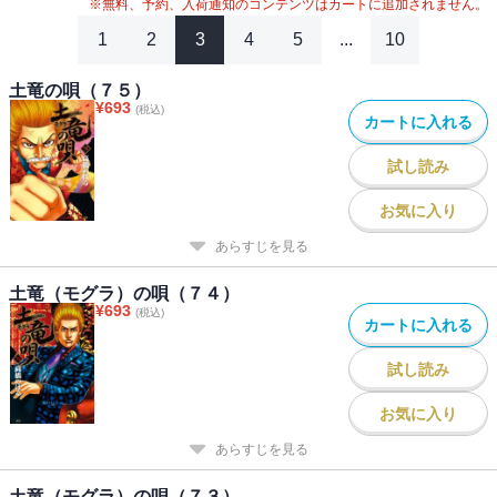
※無料、予約、入荷通知のコンテンツはカートに追加されません。
1
2
3
4
5
...
10
土竜の唄（７５）
¥
693
(税込)
カートに入れる
試し読み
お気に入り
あらすじを見る
土竜（モグラ）の唄（７４）
¥
693
(税込)
カートに入れる
試し読み
お気に入り
あらすじを見る
土竜（モグラ）の唄（７３）