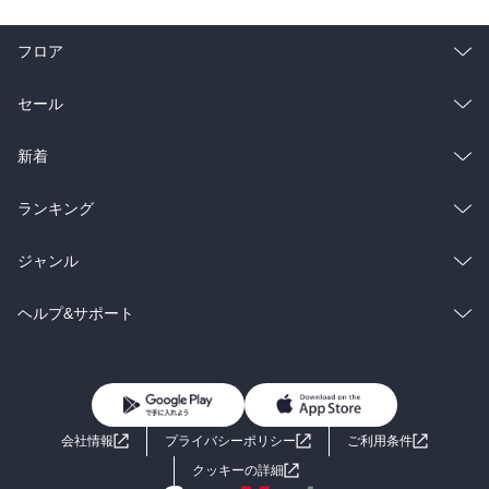
フロア
総合
コミック
セール
ラノベ
小説
総合
コミック
新着
雑誌・グラビア
ビジネス・実用
ラノベ
小説
総合
コミック
ランキング
BL・TL
雑誌・グラビア
ビジネス・実用
ラノベ
小説
総合
コミック
ジャンル
BL・TL
雑誌・グラビア
ビジネス・実用
ラノベ
小説
コミック
男性コミック
ヘルプ&サポート
BL・TL
雑誌・グラビア
ビジネス・実用
女性コミック
コミック誌
初めての方へ
ヘルプ
BL・TL
ライトノベル
男子向けラノベ
よくあるご質問
お問い合わせ
会社情報
プライバシーポリシー
ご利用条件
女子向けラノベ
小説
利用規約
クッキーの詳細