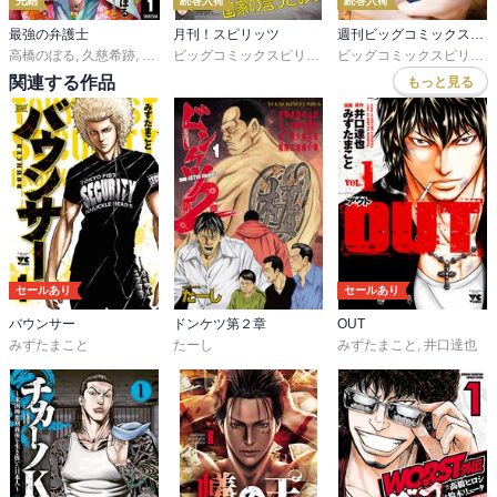
完結
続巻入荷
続巻入荷
最強の弁護士
月刊！スピリッツ
週刊ビッグコミックスピリッツ
高橋のぼる
,
久慈希跡
,
プロジェクトB
ビッグコミックスピリッツ編集部
ビッグコミックスピリッツ編集部
関連する作品
もっと見る
セールあり
セールあり
バウンサー
ドンケツ第２章
OUT
みずたまこと
たーし
みずたまこと
,
井口達也