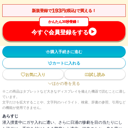
193
新規登録で
円(税込)で買える！
かんたん30秒登録！
今すぐ会員登録をする
購入手続きに進む
カートに入れる
お気に入り
試し読み
ほかの巻を見る
※この商品はタブレットなど大きなディスプレイを備えた機器で読むことに適し
ています。
文字だけを拡大することや、文字列のハイライト、検索、辞書の参照、引用など
の機能が使用できません。
あらすじ
潜入捜査中にガサ入れに遭い、さらに日浦の惨劇を目の当たりにし