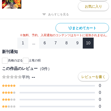
お気に入り
あらすじを見る
まとめてカート
※無料、予約、入荷通知のコンテンツはカートに追加されません。
1
...
6
7
8
9
10
新刊通知
高橋のぼる
土竜の唄
この作品のレビュー
（
0
件）
--
レビューを書く
平均
0
0
0
0