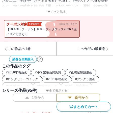
た玲二は、手錠を付けたまま警察から逃亡。純奈のもとへ身を寄せ
ると、ついに彼女と結ばれ「男」となるのだった。翌朝、彼女の作
った朝食に舌鼓を打ち、すっかり浮かれ気分の玲二に、潜入捜査養
もっと見る
成係の赤桐から呼び出しがかかる。そしてようやく手錠を外しても
らったものの、赤桐から衝撃の一言が・・・！？
クーポン対象
10%OFF
2026.08.11まで
【10%OFFクーポン】サマーブックフェス2026！全
フロアで使える
この作品の1巻
この作品の最新巻
続巻を自動購入
この作品のタグ
#
2016年映画化
#
小学館漫画賞受賞
#
正統派警察漫画
#
ロングセラーコミック
#
2021年映画化
#
アングラ漫画
#
お仕事コミック
#
極道コミック
#
刑事・警察漫画
シリーズ作品(
95
件)
全て表示する
1巻から
新刊から
まとめてカート