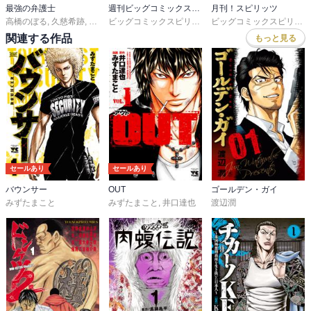
最強の弁護士
週刊ビッグコミックスピリッツ
月刊！スピリッツ
高橋のぼる
,
久慈希跡
,
プロジェクトB
ビッグコミックスピリッツ編集部
ビッグコミックスピリッツ編集部
関連する作品
もっと見る
セールあり
セールあり
バウンサー
OUT
ゴールデン・ガイ
みずたまこと
みずたまこと
,
井口達也
渡辺潤