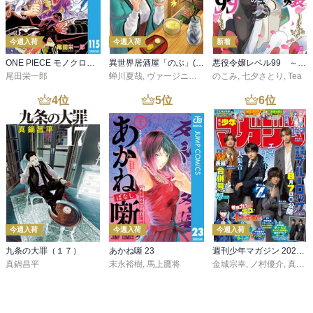
今週入荷
今週入荷
新着
ONE PIECE モノクロ版 115
異世界居酒屋「のぶ」(22)
悪役令嬢レベル99 ～私は裏ボスですが魔王ではありません～ その６
尾田栄一郎
蝉川夏哉
,
ヴァージニア二等兵
のこみ
,
転
,
七夕さとり
,
Tea
4
位
5
位
6
位
今週入荷
今週入荷
今週入荷
九条の大罪（１７）
あかね噺 23
週刊少年マガジン 2026年36・37号[2026年8月5日発売]
真鍋昌平
末永裕樹
,
馬上鷹将
金城宗幸
,
ノ村優介
,
真島ヒロ