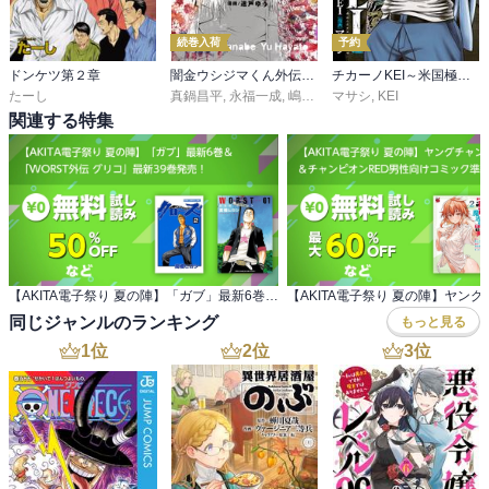
続巻入荷
予約
ドンケツ第２章
闇金ウシジマくん外伝 肉蝮伝説
チカーノKEI～米国極悪刑務所を生き抜いた日本人～
たーし
真鍋昌平
,
永福一成
,
嶋田ひろあき
マサシ
,
KEI
関連する特集
【AKITA電子祭り 夏の陣】「ガブ」最新6巻＆ 「WORST外伝 グリコ」最新39巻発売！
同じジャンルのランキング
もっと見る
1
位
2
位
3
位