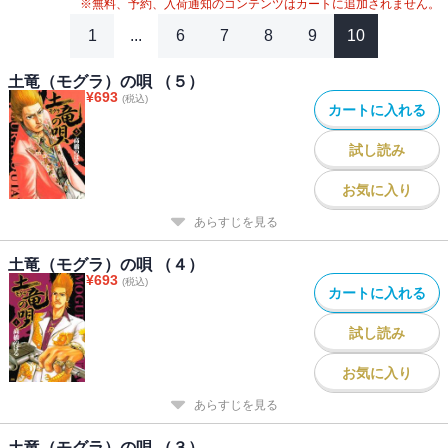
※無料、予約、入荷通知のコンテンツはカートに追加されません。
1
...
6
7
8
9
10
土竜（モグラ）の唄 （５）
¥
693
(税込)
カートに入れる
試し読み
お気に入り
あらすじを見る
土竜（モグラ）の唄 （４）
¥
693
(税込)
カートに入れる
試し読み
お気に入り
あらすじを見る
土竜（モグラ）の唄 （３）