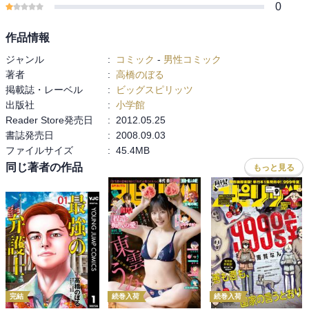
0
作品情報
ジャンル
:
コミック
-
男性コミック
著者
:
高橋のぼる
掲載誌・レーベル
:
ビッグスピリッツ
出版社
:
小学館
Reader Store発売日
:
2012.05.25
書誌発売日
:
2008.09.03
ファイルサイズ
:
45.4MB
同じ著者の作品
もっと見る
完結
続巻入荷
続巻入荷