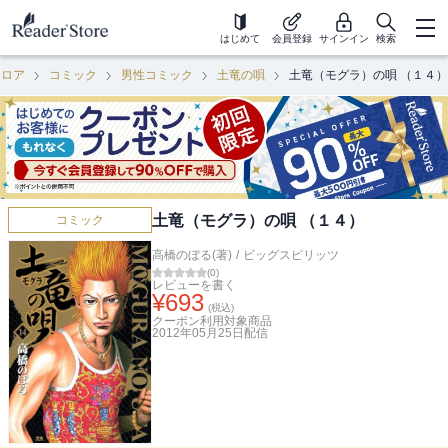
はじめて
会員登録
サインイン
検索
フロア
コミック
男性コミック
土竜の唄
土竜（モグラ）の唄 （１４）
土竜（モグラ）の唄 （１４）
コミック
高橋のぼる(著)
/
ビッグスピリッツ
(
0
)
レビューを書く
¥
693
(税込)
クーポン利用対象商品
2012年05月25日
配信