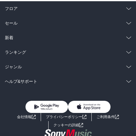
フロア
総合
コミック
セール
ラノベ
小説
総合
コミック
新着
雑誌・グラビア
ビジネス・実用
ラノベ
小説
総合
コミック
ランキング
BL・TL
雑誌・グラビア
ビジネス・実用
ラノベ
小説
総合
コミック
ジャンル
BL・TL
雑誌・グラビア
ビジネス・実用
ラノベ
小説
コミック
男性コミック
ヘルプ&サポート
BL・TL
雑誌・グラビア
ビジネス・実用
女性コミック
コミック誌
初めての方へ
ヘルプ
BL・TL
ライトノベル
男子向けラノベ
よくあるご質問
お問い合わせ
会社情報
プライバシーポリシー
ご利用条件
女子向けラノベ
小説
利用規約
クッキーの詳細