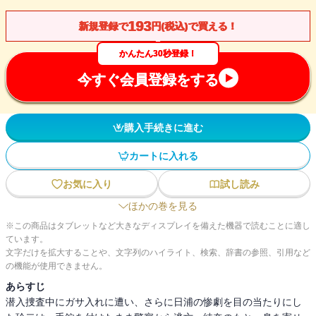
193
新規登録で
円(税込)で買える！
かんたん30秒登録！
今すぐ会員登録をする
購入手続きに進む
カートに入れる
お気に入り
試し読み
ほかの巻を見る
※この商品はタブレットなど大きなディスプレイを備えた機器で読むことに適し
ています。
文字だけを拡大することや、文字列のハイライト、検索、辞書の参照、引用など
の機能が使用できません。
あらすじ
潜入捜査中にガサ入れに遭い、さらに日浦の惨劇を目の当たりにし