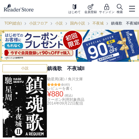
はじめて
会員登録
サインイン
検索
TOP(総合)
小説フロア
小説
国内小説
不夜城
鎮魂歌 不夜城II
鎮魂歌 不夜城II
小説
馳星周(著)
/
角川文庫
(
40
)
レビューを書く
¥
880
(税込)
クーポン利用対象商品
2014年09月22日
配信