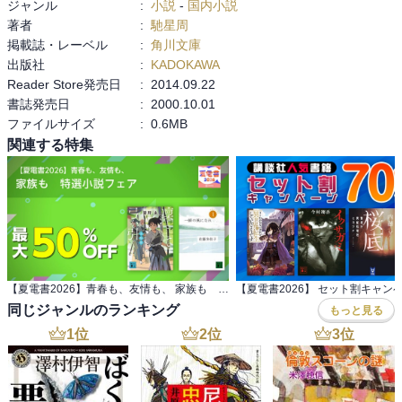
ジャンル
:
小説
-
国内小説
著者
:
馳星周
掲載誌・レーベル
:
角川文庫
出版社
:
KADOKAWA
Reader Store発売日
:
2014.09.22
書誌発売日
:
2000.10.01
ファイルサイズ
:
0.6MB
関連する特集
【夏電書2026】青春も、友情も、 家族も 特選小説フェア
【夏電書2026】 セット割キャン
同じジャンルのランキング
もっと見る
1
位
2
位
3
位