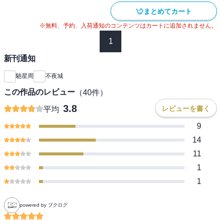
まとめてカート
※無料、予約、入荷通知のコンテンツはカートに追加されません。
1
新刊通知
馳星周
不夜城
この作品のレビュー
（
40
件）
3.8
レビューを書く
平均
9
14
11
1
1
powered by ブクログ