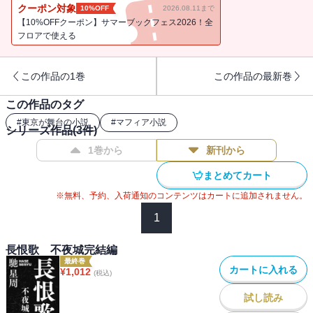
思わぬ方向へと展開していく・・・・・・。事件の混乱に乗じ、劉
クーポン対象
10%OFF
2026.08.11まで
健一は生き残りを賭け、再び罠を仕掛けた！ デビュー作『不夜
【10%OFFクーポン】サマーブックフェス2026！全
城』の二年後を描いた、傑作ロマンノワール！
フロアで使える
この作品の1巻
この作品の最新巻
この作品のタグ
#
東京が舞台の小説
#
マフィア小説
シリーズ作品(
3
件)
1巻から
新刊から
まとめてカート
※無料、予約、入荷通知のコンテンツはカートに追加されません。
1
長恨歌 不夜城完結編
最終巻
カートに入れる
¥
1,012
(税込)
試し読み