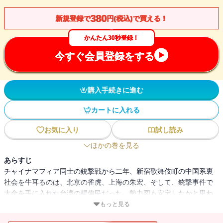
380
新規登録で
円(税込)で買える！
かんたん30秒登録！
今すぐ会員登録をする
購入手続きに進む
カートに入れる
お気に入り
試し読み
ほかの巻を見る
あらすじ
チャイナマフィア同士の銃撃戦から二年、新宿歌舞伎町の中国系裏
社会を牛耳るのは、北京の雀虎、上海の朱宏、そして、銃撃事件で
大金を手に入れた台湾の楊偉民だった。勢力図も安定したかと思わ
れた矢先、雀虎の手下が狙撃され、街は再び不穏な空気に包まれ
もっと見る
た！ 雀虎は日本人の刑事に犯人を探し出すよう命じるが、事態は