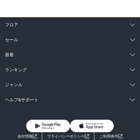
フロア
総合
コミック
セール
ラノベ
小説
総合
コミック
新着
雑誌・グラビア
ビジネス・実用
ラノベ
小説
総合
コミック
ランキング
BL・TL
雑誌・グラビア
ビジネス・実用
ラノベ
小説
総合
コミック
ジャンル
BL・TL
雑誌・グラビア
ビジネス・実用
ラノベ
小説
コミック
男性コミック
ヘルプ&サポート
BL・TL
雑誌・グラビア
ビジネス・実用
女性コミック
コミック誌
初めての方へ
ヘルプ
BL・TL
ライトノベル
男子向けラノベ
よくあるご質問
お問い合わせ
会社情報
プライバシーポリシー
ご利用条件