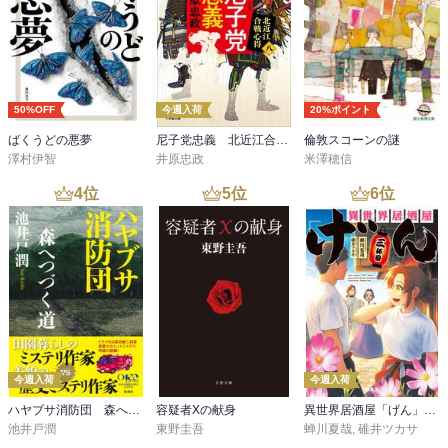
50%OFF
今週入荷
20%ポイント
ばくうどの悪夢
尼子党忠義 北近江合戦心得〈八〉
倫敦スコーンの謎
澤村伊智
井原忠政
米澤穂信
4
位
5
位
6
位
今週入荷
今週入荷
ハヤブサ消防団 森へつづく道
容疑者Xの献身
異世界居酒屋「げん」三杯目
池井戸潤
東野圭吾
蝉川夏哉
,
碓井ツカサ