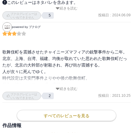
このレビューはネタバレを含みます。
続きを読む
新宿の街を震撼させたチャイナマフィア同士の抗争から2年、北京の
ブクログレビューは
大物が狙撃され、再び新宿中国系裏社会は不穏な空気に包まれた! 
投稿日
:
2024.06.09
5
いいねできません
『不夜城』の2年後を描いた、傑作ロマン・ノワール!
powered by ブクログ
歌舞伎町を震撼させたチャイニーズマフィアの銃撃事件から二年。

北京、上海、台湾、福建、均衡が取れていた思われた歌舞伎町だっ
たが、北京の大幹部が射殺され、再び街が震撼する。

人が次々に死んでゆく。

時代設定は天安門事件よりやや後の歌舞伎町。

前作に続き、ノワール感は素晴らしい。

続きを読む
そして、最後もひたすらに暗い。が、そこはかとない哀愁と、静か
ブクログレビューは
投稿日
:
2021.10.25
2
な寂寥感が微かに煙る。
いいねできません
すべてのレビューを見る
作品情報