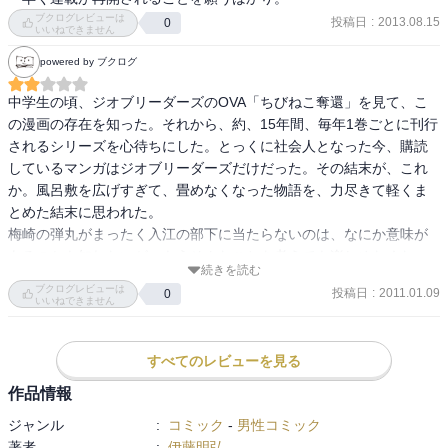
ブクログレビューは
投稿日
:
2013.08.15
0
いいねできません
powered by ブクログ
中学生の頃、ジオブリーダーズのOVA「ちびねこ奪還」を見て、こ
の漫画の存在を知った。それから、約、15年間、毎年1巻ごとに刊行
されるシリーズを心待ちにした。とっくに社会人となった今、購読
しているマンガはジオブリーダーズだけだった。その結末が、これ
か。風呂敷を広げすぎて、畳めなくなった物語を、力尽きて軽くま
とめた結末に思われた。

梅崎の弾丸がまったく入江の部下に当たらないのは、なにか意味が
あるのかも知れないが、もうそんなことを考えても楽しめなくなっ
続きを読む
た。
ブクログレビューは
投稿日
:
2011.01.09
0
いいねできません
すべてのレビューを見る
作品情報
ジャンル
:
コミック
-
男性コミック
著者
:
伊藤明弘