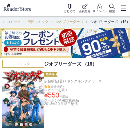
はじめて
会員登録
サインイン
検索
コミック
男性コミック
ジオブリーダーズ
ジオブリーダーズ （16）
ジオブリーダーズ （16）
コミック
最終巻
伊藤明弘(著)
/
ヤングキングアワーズ
(
2
)
レビューを書く
¥
550
(税込)
クーポン利用対象商品
2013年10月18日
配信