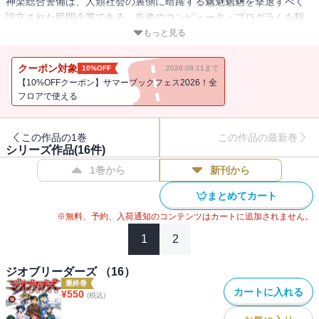
神楽総合警備は、人類社会の裏側に暗躍する魑魅魍魎を撃退すべく
設立された民間企業である。先進のコンピュータ・プログラムを駆
使して敵に挑む有給休暇無きカイシャインたちは、社会に安寧と平
もっと見る
和をもたらすため、今日も出勤・・・・・・そして、ド派手なドン
パチ・・・・・・化け猫退治の美女５人に混じって、我らが田波ク
クーポン対象
10%OFF
2026.08.11まで
ン、只今悪戦苦闘中!?
【10%OFFクーポン】サマーブックフェス2026！全
フロアで使える
この作品の1巻
この作品の最新巻
シリーズ作品(
16
件)
1巻から
新刊から
まとめてカート
※無料、予約、入荷通知のコンテンツはカートに追加されません。
1
2
ジオブリーダーズ （16）
最終巻
カートに入れる
¥
550
(税込)