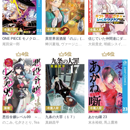
今週入荷
今週入荷
今週入荷
ONE PIECE モノクロ版 115
異世界居酒屋「のぶ」(22)
信じていた仲間達にダンジョン奥地で殺されかけたがギフト『無限ガチャ』でレベル９９９９の仲間達を手に入れて元パーティーメンバーと世界に復讐＆『ざまぁ！』します！（２３）
尾田栄一郎
蝉川夏哉
,
ヴァージニア二等兵
大前貴史
,
転
,
明鏡シスイ
,
ｔｅ
4
位
5
位
6
位
新着
今週入荷
今週入荷
悪役令嬢レベル99 ～私は裏ボスですが魔王ではありません～ その６
九条の大罪（１７）
あかね噺 23
のこみ
,
七夕さとり
,
Tea
真鍋昌平
末永裕樹
,
馬上鷹将