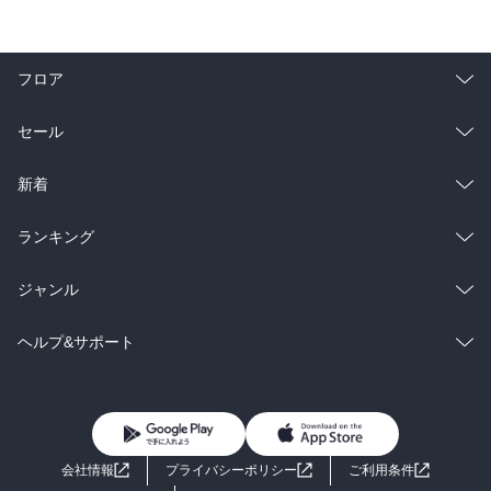
フロア
総合
コミック
セール
ラノベ
小説
総合
コミック
新着
雑誌・グラビア
ビジネス・実用
ラノベ
小説
総合
コミック
ランキング
BL・TL
雑誌・グラビア
ビジネス・実用
ラノベ
小説
総合
コミック
ジャンル
BL・TL
雑誌・グラビア
ビジネス・実用
ラノベ
小説
コミック
男性コミック
ヘルプ&サポート
BL・TL
雑誌・グラビア
ビジネス・実用
女性コミック
コミック誌
初めての方へ
ヘルプ
BL・TL
ライトノベル
男子向けラノベ
よくあるご質問
お問い合わせ
会社情報
プライバシーポリシー
ご利用条件