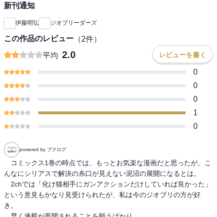
新刊通知
伊藤明弘
ジオブリーダーズ
この作品のレビュー
（
2
件）
2.0
レビューを書く
平均
0
0
0
1
0
powered by ブクログ
　コミックス1巻の時点では、もっとお気楽な漫画だと思ったが、こ
んなにシリアスで解決の糸口が見えない泥沼の展開になるとは。

　2chでは「化け猫相手にガンアクションだけしていれば良かった」
という意見もかなり見受けられたが、私は今のジオブリの方が好
き。

　早く連載が再開されることを願うばかり。