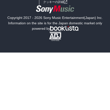
女子向けラノベ
小説
利用規約
クッキーの詳細
国内小説
海外小説
Copyright 2017 - 2026 Sony Music Entertainment(Japan) Inc.
ミステリー
SF
Information on the site is for the Japan domestic market only
powered by
歴史・時代小説
文学
雑誌
グラビア写真集
ボーイズラブ
ティーンズラブ
人文・思想・歴史
社会・政治・法律
ビジネス・経済
サイエンス・テクノロジー
コンピュータ・情報
くらし・家庭
料理・酒
ファッション・美容・ダイエット