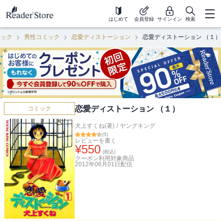
はじめて
会員登録
サインイン
検索
ミック
男性コミック
恋愛ディストーション
恋愛ディストーション （１）
恋愛ディストーション （１）
コミック
犬上すくね(著)
/
ヤングキング
(
5
)
レビューを書く
¥
550
(税込)
クーポン利用対象商品
2012年06月01日
配信