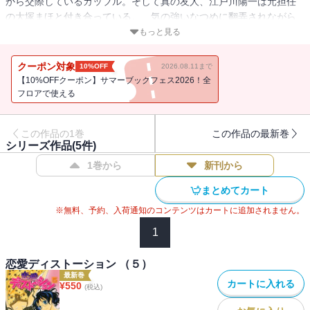
から交際しているカップル。そして真の友人、江戸川陽一は元担任
の大塚まほと付き合っている。 気の強いなつめに翻弄されながら
も暖かく彼女を支える真と、5歳年上の、教師なのにどこか危なっか
もっと見る
しいまほに夢中の陽一。このどこにでもいるような2組のカップルの
ほのぼのとした日常を優しく暖かく描く連載の第1巻。昔、教え子と
クーポン対象
10%OFF
2026.08.11まで
生徒の関係にあった、まほと陽一の出逢いも明かされます。
【10%OFFクーポン】サマーブックフェス2026！全
フロアで使える
この作品の1巻
この作品の最新巻
シリーズ作品(
5
件)
1巻から
新刊から
まとめてカート
※無料、予約、入荷通知のコンテンツはカートに追加されません。
1
恋愛ディストーション （５）
最新巻
カートに入れる
¥
550
(税込)