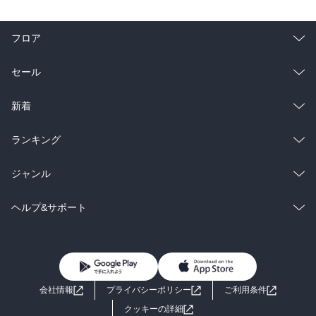
フロア
総合
コミック
セール
ラノベ
小説
総合
コミック
新着
雑誌・グラビア
ビジネス・実用
ラノベ
小説
総合
コミック
ランキング
BL・TL
雑誌・グラビア
ビジネス・実用
ラノベ
小説
総合
コミック
ジャンル
BL・TL
雑誌・グラビア
ビジネス・実用
ラノベ
小説
コミック
男性コミック
ヘルプ&サポート
BL・TL
雑誌・グラビア
ビジネス・実用
女性コミック
コミック誌
初めての方へ
ヘルプ
BL・TL
ライトノベル
男子向けラノベ
よくあるご質問
お問い合わせ
会社情報
プライバシーポリシー
ご利用条件
女子向けラノベ
小説
利用規約
クッキーの詳細