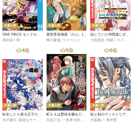
今週入荷
今週入荷
今週入荷
ONE PIECE モノクロ版 115
異世界居酒屋「のぶ」(22)
信じていた仲間達にダンジョン奥地で殺されかけたがギフト『無限ガチャ』でレベル９９９９の仲間達を手に入れて元パーティーメンバーと世界に復讐＆『ざまぁ！』します！（２３）
尾田栄一郎
蝉川夏哉
,
ヴァージニア二等兵
大前貴史
,
転
,
明鏡シスイ
,
ｔｅ
4
位
5
位
6
位
今週入荷
今週入荷
今週入荷
転生したら第七王子だったので、気ままに魔術を極めます（２４）
町人Ａは悪役令嬢をどうしても救いたい ～どぶと空と氷の姫君～１０【電子書店共通特典イラスト付】
杖と剣のウィストリア（１６）
石沢庸介
,
謙虚なサークル
,
メル。
目黒三吉
,
一色孝太郎
,
Parum
大森藤ノ
,
青井聖