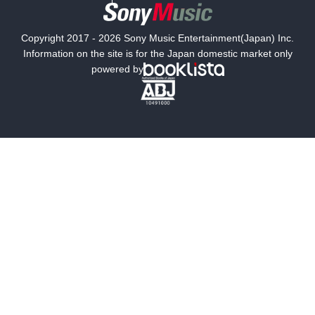
国内小説
海外小説
Copyright 2017 - 2026 Sony Music Entertainment(Japan) Inc.
ミステリー
SF
Information on the site is for the Japan domestic market only
powered by
歴史・時代小説
文学
雑誌
グラビア写真集
ボーイズラブ
ティーンズラブ
人文・思想・歴史
社会・政治・法律
ビジネス・経済
サイエンス・テクノロジー
コンピュータ・情報
くらし・家庭
料理・酒
ファッション・美容・ダイエット
ホビー&カルチャー
スポーツ・アウトドア