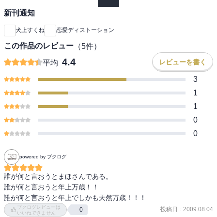
新刊通知
犬上すくね
恋愛ディストーション
この作品のレビュー
（
5
件）
4.4
レビューを書く
平均
3
1
1
0
0
powered by ブクログ
誰が何と言おうとまほさんである。

誰が何と言おうと年上万歳！！

誰が何と言おうと年上でしかも天然万歳！！！
ブクログレビューは
投稿日
:
2009.08.04
0
いいねできません