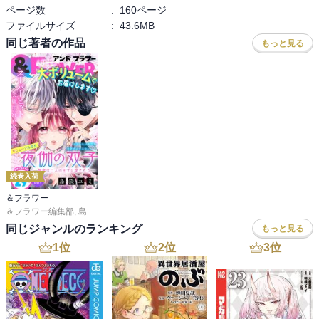
ページ数
:
160ページ
ファイルサイズ
:
43.6MB
同じ著者の作品
もっと見る
続巻入荷
＆フラワー
＆フラワー編集部
,
島袋ユミ
,
ましい柚茉
,
甘宮ちか
,
真村澪生
,
もりなかもなか
,
三
同じジャンルのランキング
もっと見る
1
位
2
位
3
位