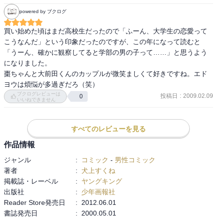
powered by ブクログ
買い始めた頃はまだ高校生だったので「ふーん、大学生の恋愛って
こうなんだ」という印象だったのですが、この年になって読むと
「うーん、確かに観察してると学部の男の子って……」と思うよう
になりました。

棗ちゃんと大前田くんのカップルが微笑ましくて好きですね。エド
ヨウは煩悩が多過ぎだろ（笑）
ブクログレビューは
投稿日
:
2009.02.09
0
いいねできません
すべてのレビューを見る
作品情報
ジャンル
:
コミック
-
男性コミック
著者
:
犬上すくね
掲載誌・レーベル
:
ヤングキング
出版社
:
少年画報社
Reader Store発売日
:
2012.06.01
書誌発売日
:
2000.05.01