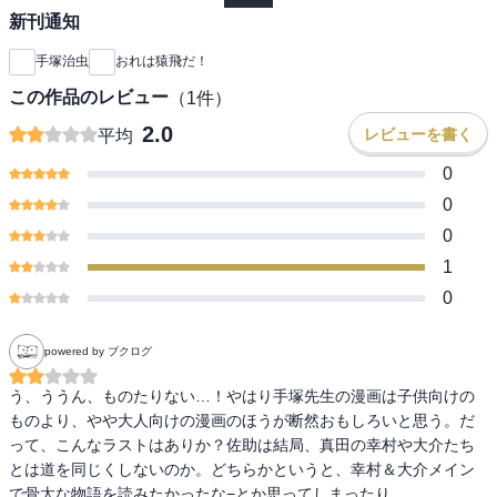
新刊通知
手塚治虫
おれは猿飛だ！
この作品のレビュー
（
1
件）
2.0
レビューを書く
平均
0
0
0
1
0
powered by ブクログ
う、ううん、ものたりない…！やはり手塚先生の漫画は子供向けの
ものより、やや大人向けの漫画のほうが断然おもしろいと思う。だ
って、こんなラストはありか？佐助は結局、真田の幸村や大介たち
とは道を同じくしないのか。どちらかというと、幸村＆大介メイン
で骨太な物語を読みたかったな−とか思ってしまったり…