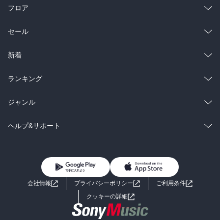
フロア
総合
コミック
セール
ラノベ
小説
総合
コミック
新着
雑誌・グラビア
ビジネス・実用
ラノベ
小説
総合
コミック
ランキング
BL・TL
雑誌・グラビア
ビジネス・実用
ラノベ
小説
総合
コミック
ジャンル
BL・TL
雑誌・グラビア
ビジネス・実用
ラノベ
小説
コミック
男性コミック
ヘルプ&サポート
BL・TL
雑誌・グラビア
ビジネス・実用
女性コミック
コミック誌
初めての方へ
ヘルプ
BL・TL
ライトノベル
男子向けラノベ
よくあるご質問
お問い合わせ
会社情報
プライバシーポリシー
ご利用条件
女子向けラノベ
小説
利用規約
クッキーの詳細
国内小説
海外小説