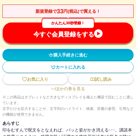
33
新規登録で
円(税込)で買える！
かんたん30秒登録！
今すぐ会員登録をする
購入手続きに進む
カートに入れる
お気に入り
試し読み
ほかの巻を見る
※この商品はタブレットなど大きなディスプレイを備えた機器で読むことに適し
ています。
文字だけを拡大することや、文字列のハイライト、検索、辞書の参照、引用など
の機能が使用できません。
あらすじ
印をむすんで呪文をとなえれば、パッと姿がかき消える･･･。講談本