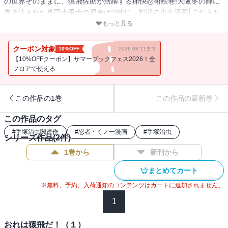
の世界そのままに、猿飛佐助が活躍する痛快忍術絵巻!大阪冬の陣に
巻き込まれた真田十勇士の運命は!?他に、初期の少女漫画｢こだまち
ゃん｣を収録。
もっと見る
クーポン対象
10%OFF
2026.08.11まで
【10%OFFクーポン】サマーブックフェス2026！全
フロアで使える
この作品の1巻
この作品の最新巻
この作品のタグ
#
手塚治虫関連作
#
忍者・くノ一漫画
#
手塚治虫
シリーズ作品(
2
件)
1巻から
新刊から
まとめてカート
※無料、予約、入荷通知のコンテンツはカートに追加されません。
1
おれは猿飛だ！（１）