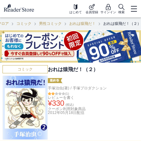
はじめて
会員登録
サインイン
検索
フロア
コミック
男性コミック
おれは猿飛だ！
おれは猿飛だ！（２）
おれは猿飛だ！（２）
コミック
最終巻
手塚治虫(著)
/
手塚プロダクション
(
1
)
レビューを書く
¥
330
(税込)
クーポン利用対象商品
2012年05月18日
配信