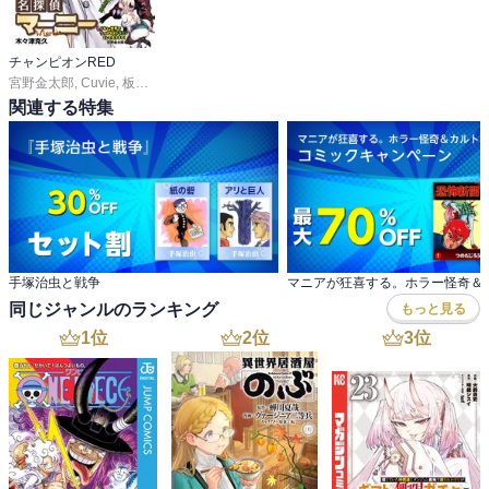
チャンピオンRED
宮野金太郎
,
Cuvie
,
板垣恵介
,
尾松知和
,
浜岡賢次
,
林たかあき
,
車田正美
,
サイトウ
関連する特集
手塚治虫と戦争
同じジャンルのランキング
もっと見る
1
位
2
位
3
位