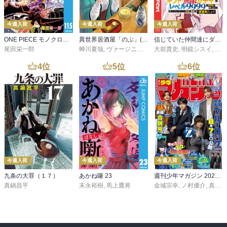
今週入荷
今週入荷
今週入荷
ONE PIECE モノクロ版 115
異世界居酒屋「のぶ」(22)
信じていた仲間達にダンジョン奥地で殺されかけたがギフト『無限ガチャ』でレベル９９９９の仲間達を手に入れて元パーティーメンバーと世界に復讐＆『ざまぁ！』します！（２３）
尾田栄一郎
蝉川夏哉
,
ヴァージニア二等兵
大前貴史
,
転
,
明鏡シスイ
,
ｔｅ
4
位
5
位
6
位
今週入荷
今週入荷
今週入荷
九条の大罪（１７）
あかね噺 23
週刊少年マガジン 2026年36・37号[2026年8月5日発売]
真鍋昌平
末永裕樹
,
馬上鷹将
金城宗幸
,
ノ村優介
,
真島ヒロ