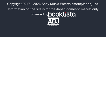
Copyright 2017 - 2026 Sony Music Entertainment(Japan) Inc.
ミステリー
SF
Information on the site is for the Japan domestic market only
powered by
歴史・時代小説
文学
雑誌
グラビア写真集
ボーイズラブ
ティーンズラブ
人文・思想・歴史
社会・政治・法律
ビジネス・経済
サイエンス・テクノロジー
コンピュータ・情報
くらし・家庭
料理・酒
ファッション・美容・ダイエット
ホビー&カルチャー
スポーツ・アウトドア