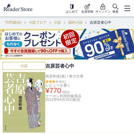
はじめて
会員登録
サインイン
検索
TOP(総合)
小説フロア
小説
国内小説
吉原芸者心中
吉原芸者心中
小説
南原幹雄(著)
/
角川文庫
(
1
)
レビューを書く
¥
770
(税込)
クーポン利用対象商品
2012年04月20日
配信