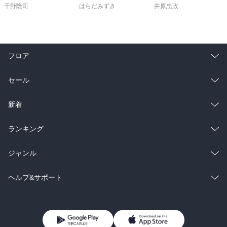
千野隆司
はらだみずき
井原忠政
フロア
総合
コミック
セール
ラノベ
小説
総合
コミック
新着
雑誌・グラビア
ビジネス・実用
ラノベ
小説
総合
コミック
ランキング
BL・TL
雑誌・グラビア
ビジネス・実用
ラノベ
小説
総合
コミック
ジャンル
BL・TL
雑誌・グラビア
ビジネス・実用
ラノベ
小説
コミック
男性コミック
ヘルプ&サポート
BL・TL
雑誌・グラビア
ビジネス・実用
女性コミック
コミック誌
初めての方へ
ヘルプ
BL・TL
ライトノベル
男子向けラノベ
よくあるご質問
お問い合わせ