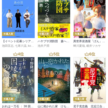
今週入荷
今週入荷
今週入荷
【イベント応募シリアルコード付】池田匡志出演・オーディオフォトブック「あの日」SPECIAL EDITION（音声／動画付）
ハヤブサ消防団 森へつづく道
異世界居酒屋「げん」三杯目
池田匡志
,
七寒六温
,
konoko58
池井戸潤
,
村崎キコ
蝉川夏哉
,
碓井ツカサ
4
位
5
位
6
位
今週入荷
今週入荷
今週入荷
おれは一万石 ： 38 因縁の賊
山に抱かれた家 けもの道
尼子党忠義 北近江合戦心得〈八〉