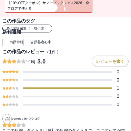
か、江戸の人々の息吹を伝える初文庫化作品集。
【10%OFFクーポン】サマーブックフェス2026！全
フロアで使える
この作品のタグ
#
小説短編集（一般小説）
新刊通知
南原幹雄
吉原芸者心中
この作品のレビュー
（
1
件）
3.0
レビューを書く
平均
0
0
1
0
0
powered by ブクログ
九つの短編。タイトルは最初の短編のタイトルで、九つすべてが吉