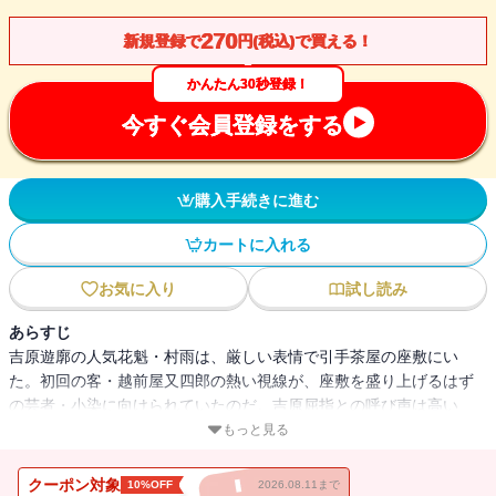
270
新規登録で
円(税込)で買える！
かんたん30秒登録！
今すぐ会員登録をする
購入手続きに進む
カートに入れる
お気に入り
試し読み
あらすじ
吉原遊廓の人気花魁・村雨は、厳しい表情で引手茶屋の座敷にい
た。初回の客・越前屋又四郎の熱い視線が、座敷を盛り上げるはず
の芸者・小染に向けられていたのだ。吉原屈指との呼び声は高い
が、小染は芸が売り物の芸者。吉原の主役である遊女を差しおいて
もっと見る
客と関係を持つのは御法度だった。が、男の想いに小染の心も揺れ
始め・・・。恋に墜ちた吉原芸者が運命に身を焦がす表題作のほ
クーポン対象
10%OFF
2026.08.11まで