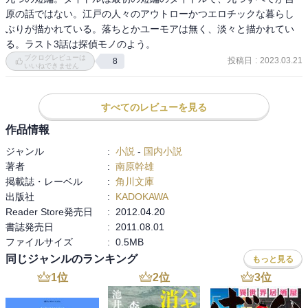
原の話ではない。江戸の人々のアウトローかつエロチックな暮らし
ぶりが描かれている。落ちとかユーモアは無く、淡々と描かれてい
る。ラスト3話は探偵モノのよう。
ブクログレビューは
投稿日
:
2023.03.21
8
いいねできません
すべてのレビューを見る
作品情報
ジャンル
:
小説
-
国内小説
著者
:
南原幹雄
掲載誌・レーベル
:
角川文庫
出版社
:
KADOKAWA
Reader Store発売日
:
2012.04.20
書誌発売日
:
2011.08.01
ファイルサイズ
:
0.5MB
同じジャンルのランキング
もっと見る
1
位
2
位
3
位