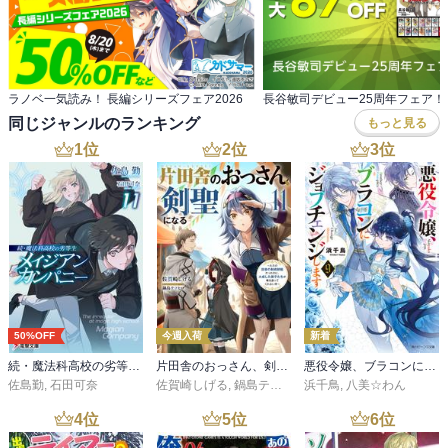
ラノベ一気読み！ 長編シリーズフェア2026
長谷敏司デビュー25周年フェア！
同じジャンルのランキング
もっと見る
1
位
2
位
3
位
50%OFF
今週入荷
新着
続・魔法科高校の劣等生 メイジアン・カンパニー(11)
片田舎のおっさん、剣聖になる 11 ～ただの田舎の剣術師範だったのに、大成した弟子たちが俺を放ってくれない件～
悪役令嬢、ブラコンにジョブチェンジします９【電子特典付き】
佐島勤
,
石田可奈
佐賀崎しげる
,
鍋島テツヒロ
浜千鳥
,
八美☆わん
4
位
5
位
6
位