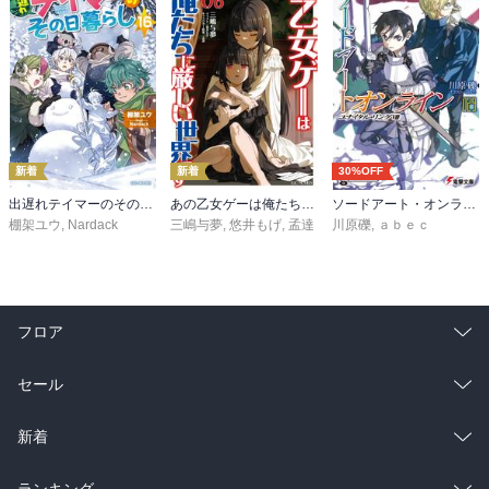
新着
新着
30%OFF
出遅れテイマーのその日暮らし 16
あの乙女ゲーは俺たちに厳しい世界です 6
ソードアート・オンライン29 ユナイタル・リングVIII
棚架ユウ
,
Nardack
三嶋与夢
,
悠井もげ
,
孟達
川原礫
,
ａｂｅｃ
フロア
総合
コミック
セール
ラノベ
小説
総合
コミック
新着
雑誌・グラビア
ビジネス・実用
ラノベ
小説
総合
コミック