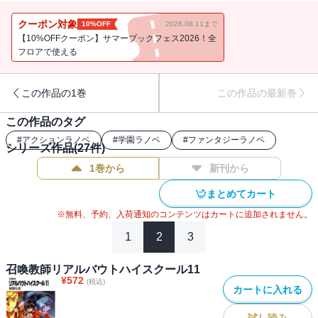
序が崩れ始めたため。ふたつ目は静馬が隣の席になったため。募る
イラ立ち。そんな涼子の前に一人の少女が現れる。彼女の名は藤堂
クーポン対象
10%OFF
2026.08.11まで
雛乃。雛乃は涼子にKファイト潰しを持ちかけ、実行部隊『大門新撰
【10%OFFクーポン】サマーブックフェス2026！全
組』へスカウトしに来たのだった!!この状況を変えるには静馬を下す
フロアで使える
より他になし!!かくて大門高校を二分する戦いが始まった。涼子VS静
馬。希代の名勝負を経て、Kファイトが今こそ真の姿となる。
この作品の1巻
この作品の最新巻
この作品のタグ
#
アクションラノベ
#
学園ラノベ
#
ファンタジーラノベ
シリーズ作品(
27
件)
1巻から
新刊から
まとめてカート
※無料、予約、入荷通知のコンテンツはカートに追加されません。
1
2
3
召喚教師リアルバウトハイスクール11
¥
572
(税込)
カートに入れる
試し読み