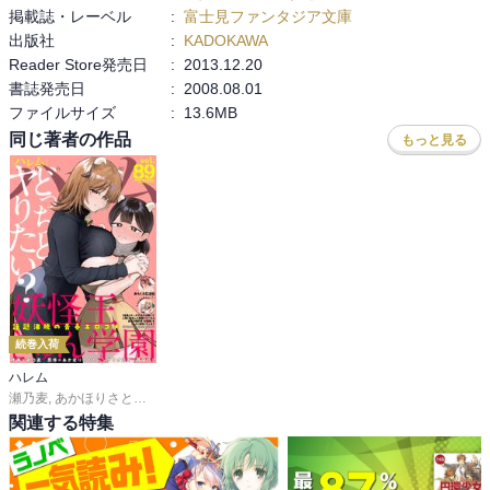
掲載誌・レーベル
:
富士見ファンタジア文庫
出版社
:
KADOKAWA
Reader Store発売日
:
2013.12.20
書誌発売日
:
2008.08.01
ファイルサイズ
:
13.6MB
同じ著者の作品
もっと見る
続巻入荷
ハレム
瀬乃麦
,
あかほりさとる
,
茜田フミ
,
森あいり
,
銀翼のぞみ
,
桜田
,
春輝
,
うづきのこ
,
関連する特集