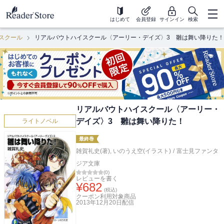
はじめて
会員登録
サインイン
検索
スクール
リアルバウトハイスクール〈アーリー・デイズ〉3 雛は舞い降りた！
リアルバウトハイスクール〈アーリー・
デイズ〉3 雛は舞い降りた！
ライトノベル
最終巻
雑賀礼史(著)
,
いのうえ空(イラスト)
/
富士見ファンタ
ジア文庫
(
0
)
レビューを書く
¥
682
(税込)
クーポン利用対象商品
2013年12月20日
配信