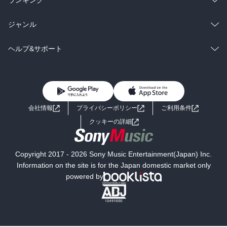
ランキング
BL・TL
雑誌・グラビア
ビジネス・実用
ラノベ
小説
総合
コミック
ジャンル
BL・TL
雑誌・グラビア
ビジネス・実用
ラノベ
小説
コミック
男性コミック
ヘルプ&サポート
BL・TL
雑誌・グラビア
ビジネス・実用
女性コミック
コミック誌
初めての方へ
ヘルプ
BL・TL
ライトノベル
男子向けラノベ
よくあるご質問
お問い合わせ
会社情報
プライバシーポリシー
ご利用条件
女子向けラノベ
小説
利用規約
クッキーの詳細
国内小説
海外小説
Copyright 2017 - 2026 Sony Music Entertainment(Japan) Inc.
ミステリー
SF
Information on the site is for the Japan domestic market only
powered by
歴史・時代小説
文学
雑誌
グラビア写真集