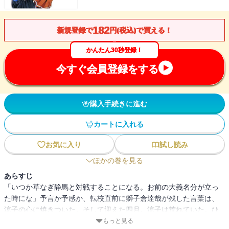
182
新規登録で
円(税込)で買える！
かんたん30秒登録！
今すぐ会員登録をする
購入手続きに進む
カートに入れる
お気に入り
試し読み
ほかの巻を見る
あらすじ
「いつか草なぎ静馬と対戦することになる。お前の大義名分が立っ
た時にな」予言か予感か、転校直前に獅子倉達哉が残した言葉は、
涼子の心に焼きついた。そして迎えた四月。涼子は荒れていた。ひ
とつは新一年生たちがKファイトの理念も理解しないまま悪用し、秩
もっと見る