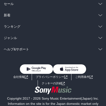
総合
コミック
セール
ラノベ
小説
総合
コミック
新着
雑誌・グラビア
ビジネス・実用
ラノベ
小説
総合
コミック
ランキング
BL・TL
雑誌・グラビア
ビジネス・実用
ラノベ
小説
総合
コミック
ジャンル
BL・TL
雑誌・グラビア
ビジネス・実用
ラノベ
小説
コミック
男性コミック
ヘルプ&サポート
BL・TL
雑誌・グラビア
ビジネス・実用
女性コミック
コミック誌
初めての方へ
ヘルプ
BL・TL
ライトノベル
男子向けラノベ
よくあるご質問
お問い合わせ
会社情報
プライバシーポリシー
ご利用条件
女子向けラノベ
小説
利用規約
クッキーの詳細
国内小説
海外小説
Copyright 2017 - 2026 Sony Music Entertainment(Japan) Inc.
ミステリー
SF
Information on the site is for the Japan domestic market only