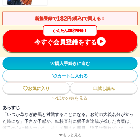
182
新規登録で
円(税込)で買える！
かんたん30秒登録！
今すぐ会員登録をする
購入手続きに進む
カートに入れる
お気に入り
試し読み
ほかの巻を見る
あらすじ
「いつか草なぎ静馬と対戦することになる。お前の大義名分が立っ
た時にな」予言か予感か、転校直前に獅子倉達哉が残した言葉は、
涼子の心に焼きついた。そして迎えた四月。涼子は荒れていた。ひ
とつは新一年生たちがKファイトの理念も理解しないまま悪用し、秩
もっと見る