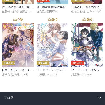
片田舎のおっさん、剣聖になる 11 ～ただの田舎の剣術師範だったのに、大成した弟子たちが俺を放ってくれない件～
続・魔法科高校の劣等生 メイジアン・カンパニー(11)
とあるおっさんのＶＲＭＭＯ活動記34
佐賀崎しげる
,
鍋島テツヒロ
佐島勤
,
石田可奈
椎名ほわほわ
,
ヤマーダ
4
位
5
位
6
位
今週入荷
今週入荷
30%OFF
転生しました、サラナ・キンジェです。ごきげんよう。５ ～婚約破棄されたので田舎で気ままに暮らしたいと思います～【電子書店共通特典SS付】
ソードアート・オンライン マテリアル１ シュガーリィ・デイズ
ソードアート・オンライン29 ユナイタル・リングVIII
まゆらん
,
匈歌ハトリ
川原礫
,
ａｂｅｃ
川原礫
,
ａｂｅｃ
フロア