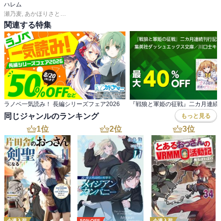
ハレム
瀬乃麦
,
あかほりさとる
,
茜田フミ
,
森あいり
,
銀翼のぞみ
,
桜田
,
春輝
,
うづきのこ
,
関連する特集
ラノベ一気読み！ 長編シリーズフェア2026
同じジャンルのランキング
もっと見る
1
位
2
位
3
位
今週入荷
50%OFF
今週入荷