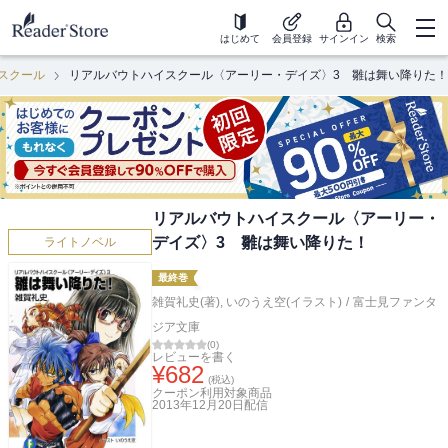
はじめて
会員登録
サインイン
検索
スクール
リアルバウトハイスクール〈アーリー・デイズ〉3 雛は舞い降りた！
リアルバウトハイスクール〈アーリー・
デイズ〉3 雛は舞い降りた！
ライトノベル
最終巻
雑賀礼史(著)
,
いのうえ空(イラスト)
/
富士見ファンタ
ジア文庫
(
0
)
レビューを書く
¥
682
(税込)
クーポン利用対象商品
2013年12月20日
配信