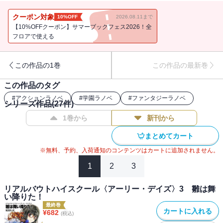
序が崩れ始めたため。ふたつ目は静馬が隣の席になったため。募る
イラ立ち。そんな涼子の前に一人の少女が現れる。彼女の名は藤堂
クーポン対象
10%OFF
2026.08.11まで
雛乃。雛乃は涼子にKファイト潰しを持ちかけ、実行部隊『大門新撰
【10%OFFクーポン】サマーブックフェス2026！全
組』へスカウトしに来たのだった!!この状況を変えるには静馬を下す
フロアで使える
より他になし!!かくて大門高校を二分する戦いが始まった。涼子VS静
馬。希代の名勝負を経て、Kファイトが今こそ真の姿となる。
この作品の1巻
この作品の最新巻
この作品のタグ
#
アクションラノベ
#
学園ラノベ
#
ファンタジーラノベ
シリーズ作品(
27
件)
1巻から
新刊から
まとめてカート
※無料、予約、入荷通知のコンテンツはカートに追加されません。
1
2
3
リアルバウトハイスクール〈アーリー・デイズ〉3 雛は舞
い降りた！
最終巻
カートに入れる
¥
682
(税込)