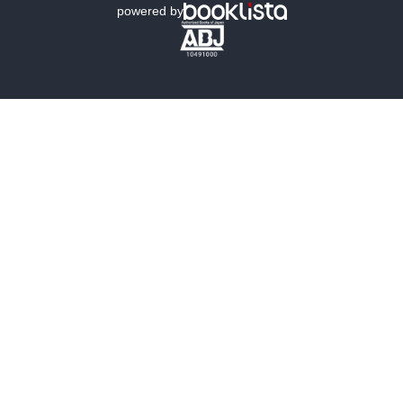
powered by
歴史・時代小説
文学
雑誌
グラビア写真集
ボーイズラブ
ティーンズラブ
人文・思想・歴史
社会・政治・法律
ビジネス・経済
サイエンス・テクノロジー
コンピュータ・情報
くらし・家庭
料理・酒
ファッション・美容・ダイエット
ホビー&カルチャー
スポーツ・アウトドア
地図・ガイド
エンターテイメント