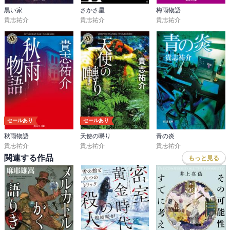
黒い家
さかさ星
梅雨物語
貴志祐介
貴志祐介
貴志祐介
セールあり
セールあり
秋雨物語
天使の囀り
青の炎
貴志祐介
貴志祐介
貴志祐介
関連する作品
もっと見る