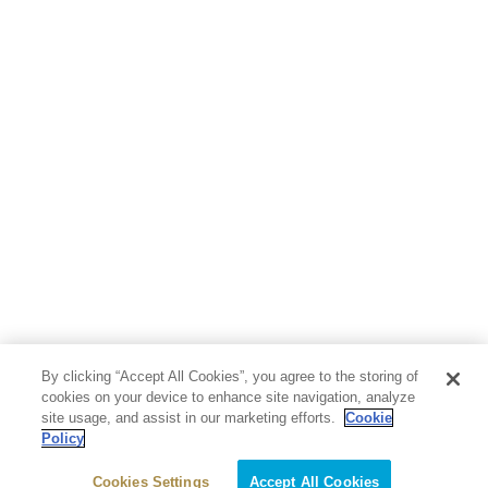
人文・思想・歴史
社会・政治・法律
ビジネス・経済
サイエンス・テクノロジー
コンピュータ・情報
くらし・家庭
料理・酒
ファッション・美容・ダイエット
ホビー&カルチャー
スポーツ・アウトドア
地図・ガイド
エンターテイメント
芸術・アート
映画・音楽・演劇
By clicking “Accept All Cookies”, you agree to the storing of
写真集
教養
cookies on your device to enhance site navigation, analyze
site usage, and assist in our marketing efforts.
Cookie
Policy
医学・福祉
教育・語学・参考書
Cookies Settings
Accept All Cookies