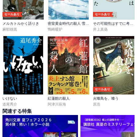
セールあり
セールあり
メルカトルかく語りき
密室黄金時代の殺人 雪の館と六つのトリック
その可能性はすでに考えた
麻耶雄嵩
鴨崎暖炉
井上真偽
セールあり
いけない
紅蓮館の殺人
火喰鳥を、喰う
道尾秀介
阿津川辰海
原浩
関連する特集