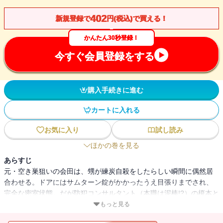
402
新規登録で
円(税込)で買える！
かんたん30秒登録！
今すぐ会員登録をする
購入手続きに進む
カートに入れる
お気に入り
試し読み
ほかの巻を見る
あらすじ
元・空き巣狙いの会田は、甥が練炭自殺をしたらしい瞬間に偶然居
合わせる。ドアにはサムターン錠がかかったうえ目張りまでされ、
完全な密室状態。だが防犯コンサルタント（本職は泥棒!?）の榎本と
弁護士の純子は、これは計画的な殺人ではないかと疑う（「鍵のか
もっと見る
かった部屋」）。ほか、欠陥住宅の密室、舞台本番中の密室など、