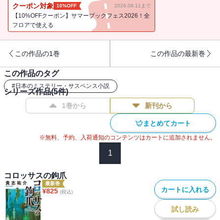
驚天動地の密室トリック４連発。あなたはこの密室を解き明かせる
クーポン対象
10%OFF
2026.08.11まで
か!? 防犯探偵・榎本シリーズ、第３弾！
【10%OFFクーポン】サマーブックフェス2026！全
フロアで使える
この作品の1巻
この作品の最新巻
この作品のタグ
#
日本のミステリー・サスペンス小説
シリーズ作品(
5
件)
1巻から
新刊から
まとめてカート
※無料、予約、入荷通知のコンテンツはカートに追加されません。
1
コロッサスの鉤爪
最新巻
カートに入れる
¥
825
(税込)
試し読み