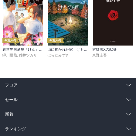
今週入荷
今週入荷
異世界居酒屋「げん」三杯目
山に抱かれた家 けもの道
容疑者Xの献身
蝉川夏哉
,
碓井ツカサ
はらだみずき
東野圭吾
フロア
総合
コミック
セール
ラノベ
小説
総合
コミック
新着
雑誌・グラビア
ビジネス・実用
ラノベ
小説
総合
コミック
ランキング