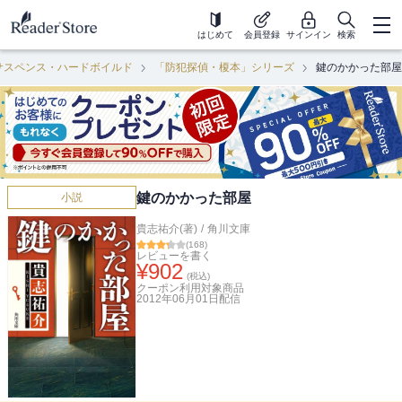
はじめて
会員登録
サインイン
検索
サスペンス・ハードボイルド
「防犯探偵・榎本」シリーズ
鍵のかかった部屋
鍵のかかった部屋
小説
貴志祐介(著)
/
角川文庫
(
168
)
レビューを書く
¥
902
(税込)
クーポン利用対象商品
2012年06月01日
配信