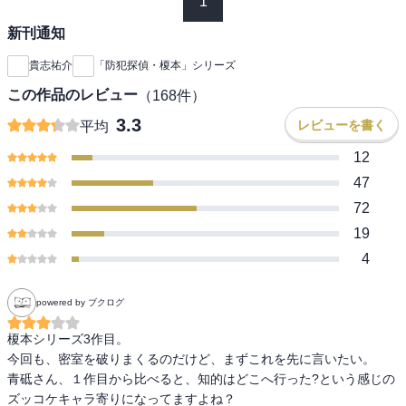
1
新刊通知
貴志祐介
「防犯探偵・榎本」シリーズ
この作品のレビュー
（
168
件）
3.3
レビューを書く
平均
12
47
72
19
4
powered by ブクログ
榎本シリーズ3作目。

今回も、密室を破りまくるのだけど、まずこれを先に言いたい。

青砥さん、１作目から比べると、知的はどこへ行った?という感じの
ズッコケキャラ寄りになってますよね？
