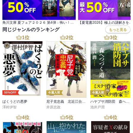
角川文庫 夏フェア２０２６ 第4弾：怖い！ホラー小説
同じジャンルのランキング
もっと見る
1
位
2
位
3
位
50%OFF
今週入荷
今週入荷
ばくうどの悪夢
尼子党忠義 北近江合戦心得〈八〉
ハヤブサ消防団 森へつづく道
澤村伊智
井原忠政
池井戸潤
4
位
5
位
6
位