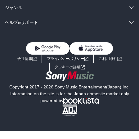
BL・TL
雑誌・グラビア
ビジネス・実用
ラノベ
小説
総合
コミック
ジャンル
BL・TL
雑誌・グラビア
ビジネス・実用
ラノベ
小説
コミック
男性コミック
ヘルプ&サポート
BL・TL
雑誌・グラビア
ビジネス・実用
女性コミック
コミック誌
初めての方へ
ヘルプ
BL・TL
ライトノベル
男子向けラノベ
よくあるご質問
お問い合わせ
会社情報
プライバシーポリシー
ご利用条件
女子向けラノベ
小説
利用規約
クッキーの詳細
国内小説
海外小説
Copyright 2017 - 2026 Sony Music Entertainment(Japan) Inc.
ミステリー
SF
Information on the site is for the Japan domestic market only
powered by
歴史・時代小説
文学
雑誌
グラビア写真集
ボーイズラブ
ティーンズラブ