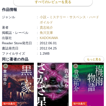
すべてのレビューを見る
−；）」で終わってしまうんやけど…

よう、こんなトリック思い付くなぁ…

作品情報
トリックとは、別に青砥さんの壊れ具合も！笑。

ジャンル
:
小説
-
ミステリー・サスペンス・ハード
シリーズは、まだ続くので、今後の壊れ具合も楽しみの一つかも^^;
ボイルド
著者
:
貴志祐介
掲載誌・レーベル
:
角川文庫
出版社
:
KADOKAWA
Reader Store発売日
:
2012.06.01
書誌発売日
:
2012.04.25
ファイルサイズ
:
1.2MB
同じ著者の作品
もっと見る
セールあり
セールあり