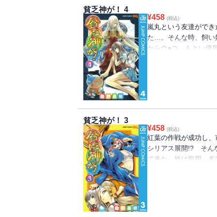
貧乏神が！ 4
¥
458
(税込)
嵐丸という友達ができ
た…。そんな時、飼い
からウ●コ…もとい便
り、市子にピンチ襲来!
貧乏神が！ 3
¥
458
(税込)
紅葉の作戦が成功し、
シリアス展開!? そ
て来た。姓は龍胆、名
と勝負することに!!