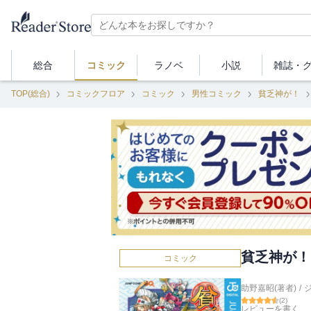
総合
コミック
ラノベ
小説
雑誌・
TOP(総合)
コミックフロア
コミック
男性コミック
貧乏神が！
貧乏神が！ 
コミック
助野嘉昭(著者)
/
ジ
(
2
)
レビューを書く