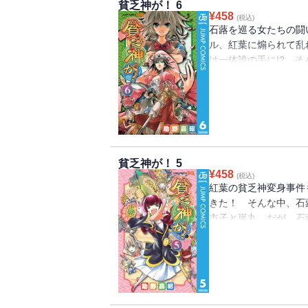
貧乏神が！ 6
¥
458
(税込)
石蕗を巡る女たちの闘
ル、紅葉に煽られて乱
は一体誰の手に!? 
上司・山吹が地上へ降臨
貧乏神が！ 5
¥
458
(税込)
紅葉の貧乏神変身事件
きた！ そんな中、石
市子と嵐丸。だが、石
たして犯人の正体は…!