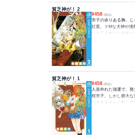
貧乏神が！ 2
¥
458
(税込)
市子の余りある胸…じ
紅葉。ドMな犬神や浦
りと二人のトンデモバ
策がついに功を奏し!?
貧乏神が！ 1
¥
458
(税込)
人並外れた強運で、努
桜市子。しかし膨大な
ンスをどえらく乱して
紅葉が市子にとり憑いた