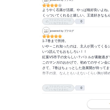
ようやく石蕗が活躍。やっぱ格好良いよね
くっついてくれると嬉しい。王道好きなも
ブクログレビューは
0
いいねできません
powered by ブクログ
1-7巻まで所持。

いや～これ知ったのは、主人が買ってくるジ
いつ読んでもおもしろい！！

紅葉VS市子の女らしい？バトルが素敵過ぎ
このマンガのおかげで、初めてのサイン会に
さて、7巻はちょっとした急展開が待ってま
市子の涙、なんともいえないくらい胸が締め
これからも本当に楽しみな作品です。
ブクログレビューは
0
いいねできません