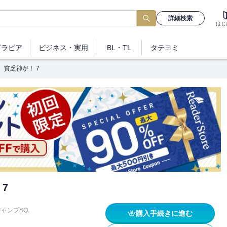
詳細検索
はじ
グラビア
ビジネス
・実用
BL・TL
タテヨミ
貧乏神が！ 7
7
ャンプSQ.
購入手続きに進む