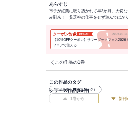
あらすじ
市子が紅葉に取り憑かれて早3か月。大切
み到来！ 貧乏神の仕事をせず遊んでばかり
クーポン対象
10%OFF
2026.08.
【10%OFFクーポン】サマーブックフェス2026
フロアで使える
この作品の1巻
この作品のタグ
#
女子高生（男性コミック）
シリーズ作品(
16
件)
1巻から
新刊