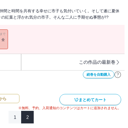
な仲間と時間を共有する幸せに市子も気付いていく。そして遂に夏休
の紅葉と浮かれ気分の市子。そんな二人に予期せぬ事態が!?
11まで
！全
この作品の最新巻
続巻を自動購入
から
まとめてカート
※無料、予約、入荷通知のコンテンツはカートに追加されません。
1
2