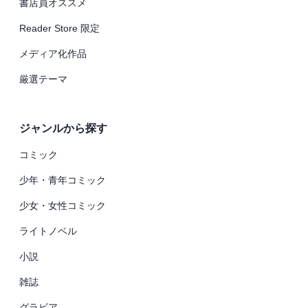
書店員オススメ
Reader Store 限定
メディア化作品
厳選テーマ
ジャンルから探す
コミック
少年・青年コミック
少女・女性コミック
ライトノベル
小説
雑誌
グラビア