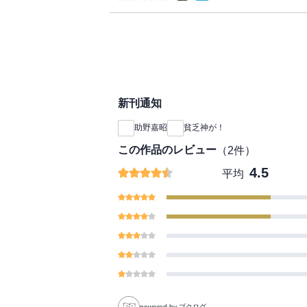
新刊通知
助野嘉昭
貧乏神が！
この作品のレビュー
（
2
件）
4.5
平均
powered by ブクログ