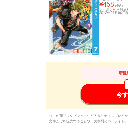
¥
458
(税込)
クーポン利用対象
2012年07月06日
新規
今す
※この商品はタブレットなど大きなディスプレイを
文字だけを拡大することや、文字列のハイライト、