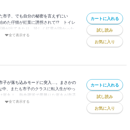
た市子、でも自分の秘密を言えずにい
カートに入れる
始めた仔猫が紅葉に誘拐されて!? トイレ
所神が出てきたり、珍しく紅葉が強かった
試し読み
?
全て表示する
お気に入り
市子が落ち込みモードに突入…。まさかの
カートに入れる
んな中、またも市子のクラスに転入生がやっ
は嵐丸！ 熱血硬派で男勝りな嵐丸が市子
試し読み
全て表示する
お気に入り