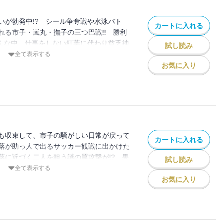
いが勃発中!? シール争奪戦や水泳バト
カートに入れる
れる市子・嵐丸・撫子の三つ巴戦!! 勝利
そんな中、仕事をしない紅葉に代わり貧乏神
試し読み
!?
全て表示する
お気に入り
も収束して、市子の騒がしい日常が戻って
カートに入れる
蕗が助っ人で出るサッカー観戦に出かけた
蕗に近づく二人を狙う謎の罠攻撃が!? 果
試し読み
?
全て表示する
お気に入り