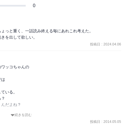
0
ょっと重く、一話読み終える毎にあれこれ考えた。

続きを出して欲しい。
投稿日
:
2024.04.06
ワッコちゃんの

は

ている。

？

んだよね？

している

続きを読む
っていて

投稿日
:
2014.05.05
しているから
