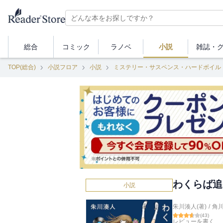
総合
コミック
ラノベ
小説
雑誌・
TOP(総合)
小説フロア
小説
ミステリー・サスペンス・ハードボイル
わくらば追
小説
朱川湊人(著)
/
角
(
43
)
レビューを書く