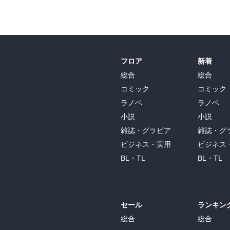
フロア
新着
総合
総合
コミック
コミック
ラノベ
ラノベ
小説
小説
雑誌・グラビア
雑誌・グ
ビジネス・実用
ビジネス
BL・TL
BL・TL
セール
ランキン
総合
総合