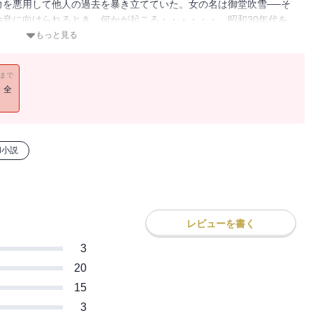
力を悪用して他人の過去を暴き立てていた。女の名は御堂吹雪──そ
音に向けられるとき、何かが起こる・・・・・・。昭和30年代を
ルジックに描く“昭和事件簿”「わくらば」シリーズ第２弾！
もっと見る
11まで
！全
和小説
レビューを書く
3
20
15
3