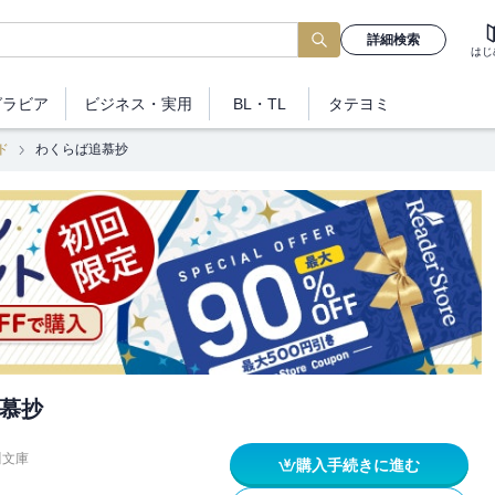
詳細検索
はじ
グラビア
ビジネス
・実用
BL・TL
タテヨミ
ド
わくらば追慕抄
慕抄
川文庫
購入手続きに進む