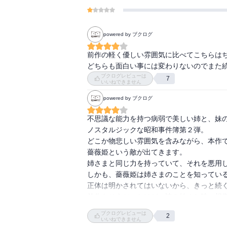
powered by ブクログ
前作の軽く優しい雰囲気に比べてこちらはち
どちらも面白い事には変わりないのでまた
ブクログレビューは
7
いいねできません
powered by ブクログ
不思議な能力を持つ病弱で美しい姉と、妹の
ノスタルジックな昭和事件簿第２弾。

どこか物悲しい雰囲気を含みながら、本作で
薔薇姫という敵が出てきます。

姉さまと同じ力を持っていて、それを悪用し
しかも、薔薇姫は姉さまのことを知っている
正体は明かされてはいないから、きっと続く
前作もそうだったけど、読み始めた時に想像
事の成り行きとは、全く違う結末がいつも待
ブクログレビューは
2
そこに優しさや温もりを感じる終わらせ方を
いいねできません