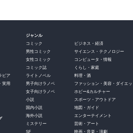
ジャンル
コミック
ビジネス・経済
男性コミック
サイエンス・テクノロジー
女性コミック
コンピュータ・情報
コミック誌
くらし・家庭
ラビア
ライトノベル
料理・酒
・実用
男子向けラノベ
ファッション・美容・ダイエッ
女子向けラノベ
ホビー&カルチャー
小説
スポーツ・アウトドア
国内小説
地図・ガイド
海外小説
エンターテイメント
グ
ミステリー
芸術・アート
SF
映画・音楽・演劇