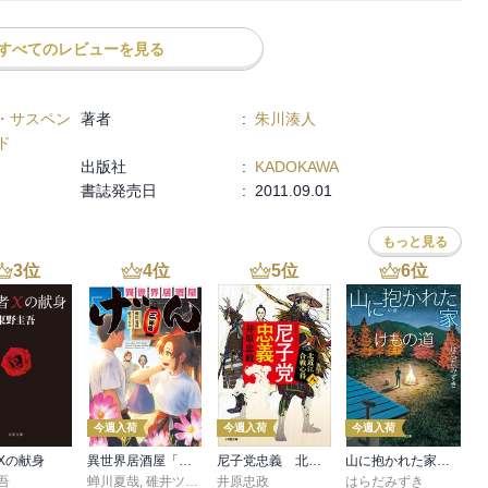
すべてのレビューを見る
・サスペン
著者
:
朱川湊人
ド
出版社
:
KADOKAWA
書誌発売日
:
2011.09.01
もっと見る
3
位
4
位
5
位
6
位
今週入荷
今週入荷
今週入荷
Xの献身
異世界居酒屋「げん」三杯目
尼子党忠義 北近江合戦心得〈八〉
山に抱かれた家 けもの道
吾
蝉川夏哉
,
碓井ツカサ
井原忠政
はらだみずき