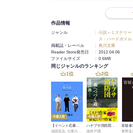
安心して読むことができます。
作品情報
ジャンル
:
小説
-
ミステリー
ス・ハードボイル
掲載誌・レーベル
:
角川文庫
Reader Store発売日
:
2012.04.06
ファイルサイズ
:
0.6MB
同じジャンルのランキング
1
位
2
位
今週入荷
今週入荷
【イベント応募シリアルコード付】池田匡志出演・オーディオフォトブック「あの日」SPECIAL EDITION（音声／動画付）
ハヤブサ消防団 森へつづく道
容疑者
池田匡志
,
七寒六温
,
konoko58
池井戸潤
,
村崎キコ
東野圭