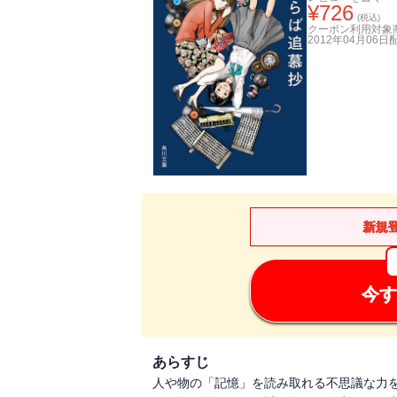
¥
726
(税込)
クーポン利用対象
2012年04月06日
新規
今す
あらすじ
人や物の「記憶」を読み取れる不思議な力