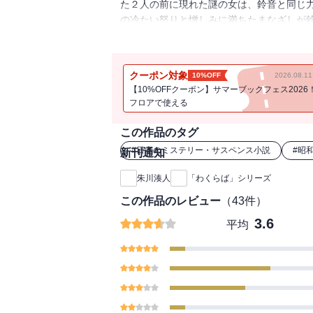
た２人の前に現れた謎の女は、鈴音と同じ
の冷たい怒りと憎しみに満ちたまなざしが鈴
舞台に、人の優しさと生きる哀しみをノスタ
クーポン対象
10%OFF
2026.08.
【10%OFFクーポン】サマーブックフェス2026
フロアで使える
この作品のタグ
#
日本のミステリー・サスペンス小説
#
昭
新刊通知
朱川湊人
「わくらば」シリーズ
この作品のレビュー
（
43
件）
3.6
平均