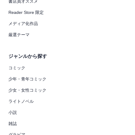
書店員オススメ
Reader Store 限定
メディア化作品
厳選テーマ
ジャンルから探す
コミック
少年・青年コミック
少女・女性コミック
ライトノベル
小説
雑誌
グラビア