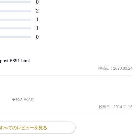
0
2
1
1
0
/post-6891.html
投稿日
:
2020.03.24
続きを読む
した霊剣が魔界から来襲した天狗に奪われてさぁ大変という次第で、
一行が剣奪還の為、松永久秀によって焼き払われた奈良へ。恐らく本
投稿日
:
2014.11.13
発止のバトルなのだが、前作を大分下回る戦闘シーンと勢いを増して
トーリィが長大な味付けとなっているのが玉に瑕。忍としてどうやっ
逃走の策、有春の想いや竜牙と蘭のロマンスなどまぁ読みどころはあ
すべてのレビューを見る
でに人間側の大ボスである久秀も存命の上に、天狗陣も結構生き残っ