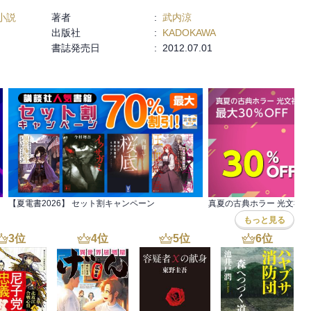
剣は奪取したのにあんな状態の光子さんが不憫だし、続く感満載の終
小説
著者
:
武内涼
にっ、という全く爽快感が持てないのがいただけない。内容は悪くな
出版社
:
KADOKAWA
た。
書誌発売日
:
2012.07.01
ー小説
【夏電書2026】 セット割キャンペーン
もっと見る
3
位
4
位
5
位
6
位