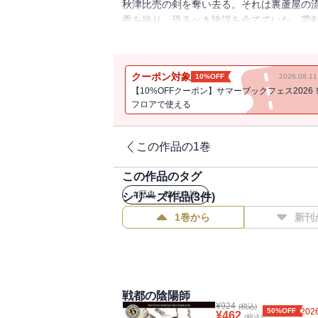
秋津比売の剣を奪い去る。それは裏蘆屋の
秀を操り、恐るべき陰謀を企てていた。霊
び・疾風らに守られながら、久秀のいる多
クーポン対象
10%OFF
2026.08.
【10%OFFクーポン】サマーブックフェス2026
フロアで使える
この作品の1巻
この作品のタグ
#
歴史・時代小説
シリーズ作品(
3
件)
1巻から
新刊
戦都の陰陽師
¥
924
(税込)
50%OFF
2026
¥
462
(税込)