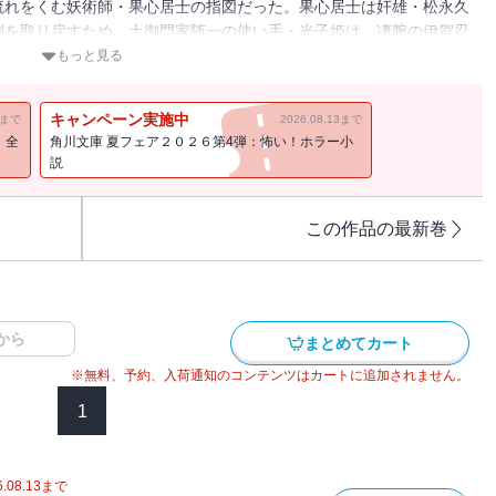
流れをくむ妖術師・果心居士の指図だった。果心居士は奸雄・松永久
剣を取り戻すため、土御門家随一の使い手・光子姫は、凄腕の伊賀忍
聞山城をめざすが――。新説・陰陽師物語、待望の第２巻。
もっと見る
キャンペーン実施中
11まで
2026.08.13まで
！全
角川文庫 夏フェア２０２６第4弾：怖い！ホラー小
説
この作品の最新巻
から
まとめてカート
※無料、予約、入荷通知のコンテンツはカートに追加されません。
1
.08.13
まで