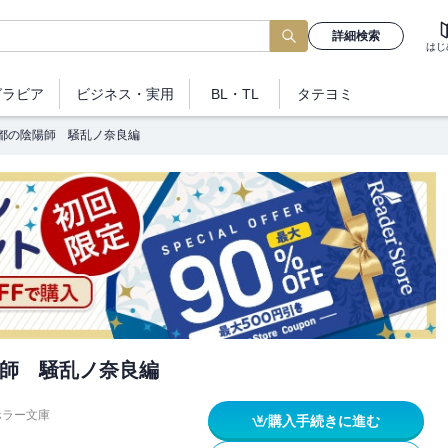
詳細検索
はじ
グラビア
ビジネス
・実用
BL・TL
タテヨミ
都の陰陽師 騒乱ノ奈良編
師 騒乱ノ奈良編
ホラー文庫
購入手続きに進む