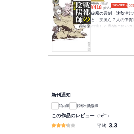
¥
836
(税込)
50%OFF
2026
¥
418
(税込)
破魔の霊剣・速秋津比
と、疾風ら７人の伊賀
の施した蠱物におかさ
奪っていく。果心居士
軍勢、魔性の天狗らの
つため信貴山城へと向
とてつもなく邪悪な蠱
新刊通知
武内涼
戦都の陰陽師
この作品のレビュー
（
5
件）
3.3
平均