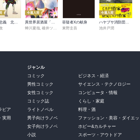
荷
今週入荷
今週入荷
尼子党忠義 北近江合戦心得〈八〉
異世界居酒屋「げん」三杯目
容疑者Xの献身
ハヤブサ消防団 森へつづく道
政
蝉川夏哉
,
碓井ツカサ
東野圭吾
池井戸潤
ジャンル
コミック
ビジネス・経済
男性コミック
サイエンス・テクノロジー
女性コミック
コンピュータ・情報
コミック誌
くらし・家庭
ラビア
ライトノベル
料理・酒
・実用
男子向けラノベ
ファッション・美容・ダイエッ
女子向けラノベ
ホビー&カルチャー
小説
スポーツ・アウトドア