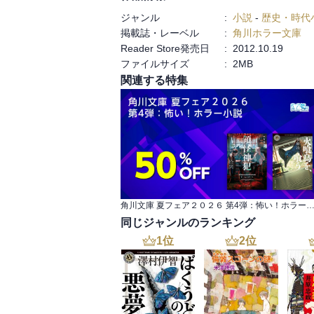
てるし、果心居士もほぼノーダメージで、
ジャンル
:
小説
-
歴史・時代
わり方なので、こんなに長いこと読んだの
掲載誌・レーベル
:
角川ホラー文庫
いのでもう少しコンパクトにして欲しかっ
Reader Store発売日
:
2012.10.19
ファイルサイズ
:
2MB
関連する特集
角川文庫 夏フェア２０２６ 第4弾：怖い！ホラ
同じジャンルのランキング
1
位
2
位