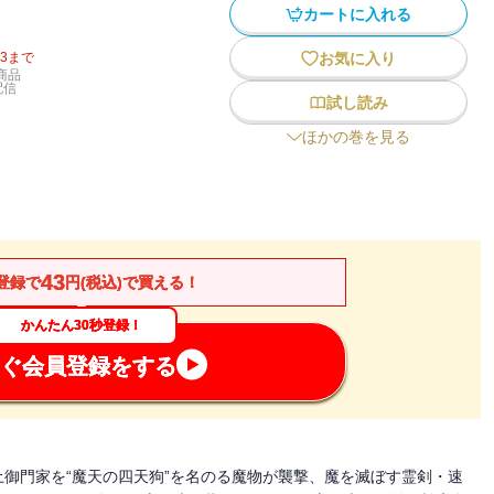
カートに入れる
13
まで
お気に入り
商品
配信
試し読み
ほかの巻を見る
43
登録で
円(税込)で買える！
かんたん30秒登録！
ぐ会員登録をする
御門家を“魔天の四天狗”を名のる魔物が襲撃、魔を滅ぼす霊剣・速