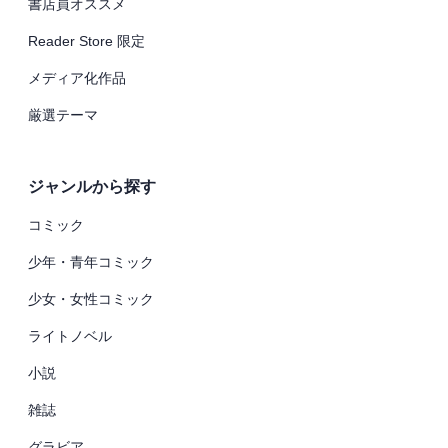
書店員オススメ
Reader Store 限定
メディア化作品
厳選テーマ
ジャンルから探す
コミック
少年・青年コミック
少女・女性コミック
ライトノベル
小説
雑誌
グラビア