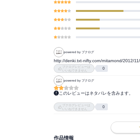
powered by ブクログ
http://denki.txt-nifty.com/mitamond/2012/11
ブクログレビューは
0
いいねできません
powered by ブクログ
このレビューはネタバレを含みます。
戦都の陰陽師シリーズ2作目。前作で入手
ブクログレビューは
陰陽師・光子と伊賀忍者というお馴染みの
0
いいねできません
作に期待するのは陰陽師＆忍者による丁々
描かれる戦国の風俗描写によって単純なス
て侵入して、という経緯や光子が仕掛けた
るのだが、如何せん枝葉が多過ぎる。つい
作品情報