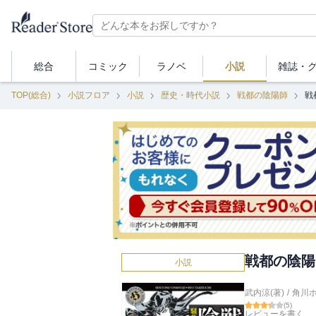
総合
コミック
ラノベ
小説
雑誌・
TOP(総合)
小説フロア
小説
歴史・時代小説
戦都の陰陽師
戦
戦都の陰陽
小説
武内涼(著)
/
角川
(
5
)
レビューを書く