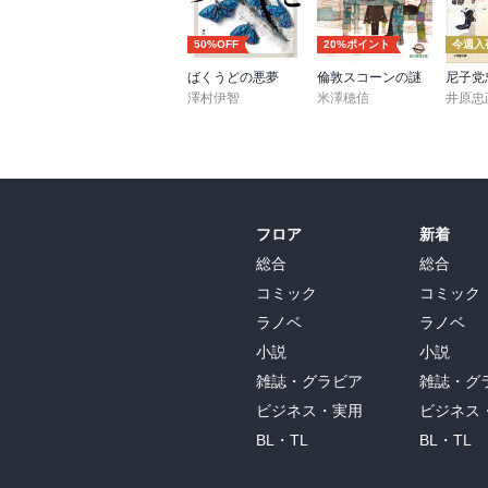
50%OFF
20%ポイント
今週入
ばくうどの悪夢
倫敦スコーンの謎
澤村伊智
米澤穂信
井原忠
フロア
新着
総合
総合
コミック
コミック
ラノベ
ラノベ
小説
小説
雑誌・グラビア
雑誌・グ
ビジネス・実用
ビジネス
BL・TL
BL・TL