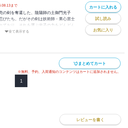
.08.13
まで
カートに入れる
売の剣を奪還した、陰陽師の土御門光子
試し読み
忍びたち。だがその剣は妖術師・果心居士
れており、それを運ぶ光子の力をどんどん
お気に入り
に操られた“虫憑き”の妖忍や、松永久秀の
全て表示する
襲撃を撃退しながら、光子は果心居士を討
かう。だが霊剣に最後まで纏わりついた、
物が、ついにその正体を現した――。
まとめてカート
※無料、予約、入荷通知のコンテンツはカートに追加されません。
1
レビューを書く