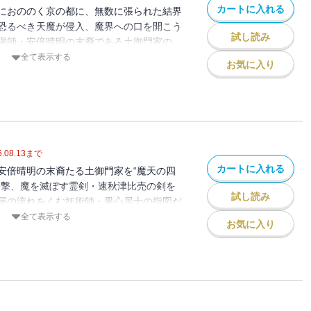
カートに入れる
におののく京の都に、無数に張られた結界
恐るべき天魔が侵入、魔界への口を開こう
試し読み
陽師・安倍晴明の末裔である土御門家の
を討つことができる出雲の霊剣・速秋津比
全て表示する
お気に入り
とを決意。藤林党の若き惣領・疾風ひきい
衛とし、出雲への危険な旅に出発する。は
るのか!? 新説・陰陽師物語！
.08.13
まで
カートに入れる
安倍晴明の末裔たる土御門家を“魔天の四
襲撃、魔を滅ぼす霊剣・速秋津比売の剣を
試し読み
屋の流れをくむ妖術師・果心居士の指図だ
・松永久秀を操り、恐るべき陰謀を企てて
全て表示する
お気に入り
ため、土御門家随一の使い手・光子姫は、
らに守られながら、久秀のいる多聞山城を
陰陽師物語、待望の第２巻。