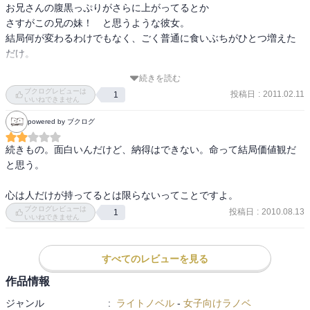
お兄さんの腹黒っぷりがさらに上がってるとか

さすがこの兄の妹！　と思うような彼女。

結局何が変わるわけでもなく、ごく普通に食いぶちがひとつ増えた
だけ。

続きを読む
命とは？

ブクログレビューは
投稿日
:
2011.02.11
1
憎悪を持たずに生きられるのか？

いいねできません
powered by ブクログ
突如答えろと言われれば困りますし

いつも笑顔でまっさらで生きていける事もないです。

続きもの。面白いんだけど、納得はできない。命って結局価値観だ
人としてそれは無理なので、それを持ちつつ生きる事。

と思う。

別段それがいけないとは思いませんし、いいのではないでしょう
か？

心は人だけが持ってるとは限らないってことですよ。
と思ってしまったら、この話そこで終わりですよね…ｗ

ブクログレビューは
投稿日
:
2010.08.13
1
いいねできません
うん、命は粗末にしてはいけません、としか言えませんし。
すべてのレビューを見る
作品情報
ジャンル
:
ライトノベル
-
女子向けラノベ