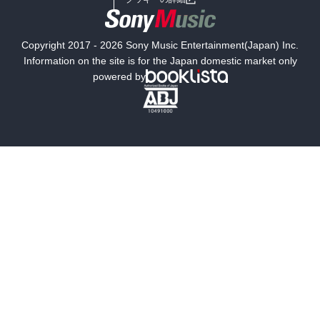
国内小説
海外小説
Copyright 2017 - 2026 Sony Music Entertainment(Japan) Inc.
ミステリー
SF
Information on the site is for the Japan domestic market only
powered by
歴史・時代小説
文学
雑誌
グラビア写真集
ボーイズラブ
ティーンズラブ
人文・思想・歴史
社会・政治・法律
ビジネス・経済
サイエンス・テクノロジー
コンピュータ・情報
くらし・家庭
料理・酒
ファッション・美容・ダイエット