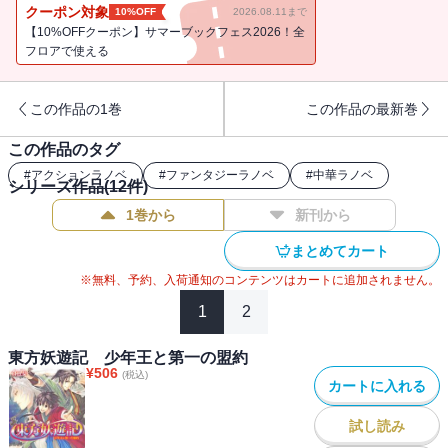
えなくなってしまう。さらに邑には凶悪妖怪が現れて!? 楓牙や汪
クーポン対象
10%OFF
2026.08.11まで
李、晄を溺愛する兄姉たちに守られながら心の絆や命の大切さを実
【10%OFFクーポン】サマーブックフェス2026！全
感した晄は!? 夢現遊戯（チャイニーズ・ファンタジー）、第２弾！
フロアで使える
この作品の1巻
この作品の最新巻
この作品のタグ
#
アクションラノベ
#
ファンタジーラノベ
#
中華ラノベ
シリーズ作品(
12
件)
1巻から
新刊から
まとめてカート
※無料、予約、入荷通知のコンテンツはカートに追加されません。
1
2
東方妖遊記 少年王と第一の盟約
¥
506
(税込)
カートに入れる
試し読み