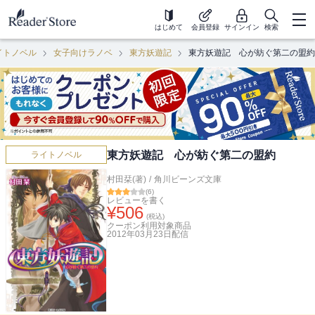
はじめて
会員登録
サインイン
検索
イトノベル
女子向けラノベ
東方妖遊記
東方妖遊記 心が紡ぐ第二の盟約
東方妖遊記 心が紡ぐ第二の盟約
ライトノベル
村田栞(著)
/
角川ビーンズ文庫
(
6
)
レビューを書く
¥
506
(税込)
クーポン利用対象商品
2012年03月23日
配信