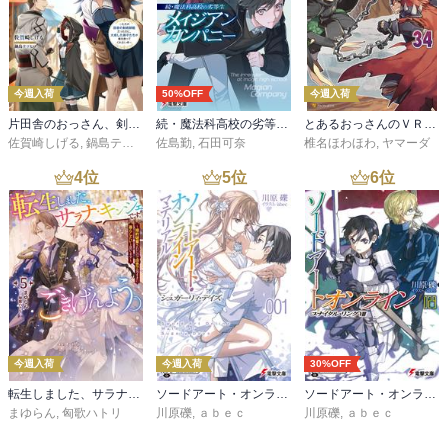
今週入荷
50%OFF
今週入荷
片田舎のおっさん、剣聖になる 11 ～ただの田舎の剣術師範だったのに、大成した弟子たちが俺を放ってくれない件～
続・魔法科高校の劣等生 メイジアン・カンパニー(11)
とあるおっさんのＶＲＭＭＯ活動記34
佐賀崎しげる
,
鍋島テツヒロ
佐島勤
,
石田可奈
椎名ほわほわ
,
ヤマーダ
4
位
5
位
6
位
今週入荷
今週入荷
30%OFF
転生しました、サラナ・キンジェです。ごきげんよう。５ ～婚約破棄されたので田舎で気ままに暮らしたいと思います～【電子書店共通特典SS付】
ソードアート・オンライン マテリアル１ シュガーリィ・デイズ
ソードアート・オンライン29 ユナイタル・リングVIII
まゆらん
,
匈歌ハトリ
川原礫
,
ａｂｅｃ
川原礫
,
ａｂｅｃ