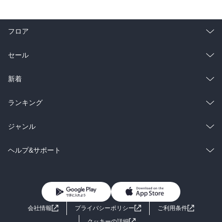
フロア
総合
コミック
セール
ラノベ
小説
総合
コミック
新着
雑誌・グラビア
ビジネス・実用
ラノベ
小説
総合
コミック
ランキング
BL・TL
雑誌・グラビア
ビジネス・実用
ラノベ
小説
総合
コミック
ジャンル
BL・TL
雑誌・グラビア
ビジネス・実用
ラノベ
小説
コミック
男性コミック
ヘルプ&サポート
BL・TL
雑誌・グラビア
ビジネス・実用
女性コミック
コミック誌
初めての方へ
ヘルプ
BL・TL
ライトノベル
男子向けラノベ
よくあるご質問
お問い合わせ
会社情報
プライバシーポリシー
ご利用条件
女子向けラノベ
小説
利用規約
クッキーの詳細