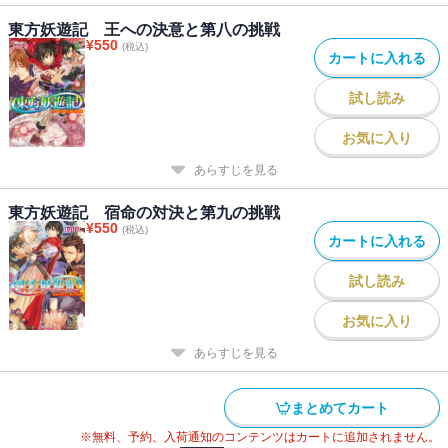
東方妖遊記 王への決意と第八の挑戦
¥
550
(税込)
カートに入れる
試し読み
お気に入り
あらすじを見る
東方妖遊記 宿命の対決と第九の挑戦
¥
550
(税込)
カートに入れる
試し読み
お気に入り
あらすじを見る
まとめてカート
※無料、予約、入荷通知のコンテンツはカートに追加されません。