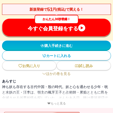
51
新規登録で
円(税込)で買える！
かんたん30秒登録！
今すぐ会員登録をする
購入手続きに進む
カートに入れる
お気に入り
試し読み
ほかの巻を見る
あらすじ
神も妖も存在する古代中国・殷の時代。妖と心を通わせる少年・晄
と水妖の王・汪李は、領主の楓牙王子と占術師・累焔とともに邑を
全滅させる凶悪妖怪を探していた。そんなある日、晄は黄河岸辺で
倒れていた青年を家へ連れ帰ることに。その矢先、晄が刺客に襲わ
もっと見る
れた！ しかも敵の罠にはまった晄は、妖を倒す武器・炎招戈が使