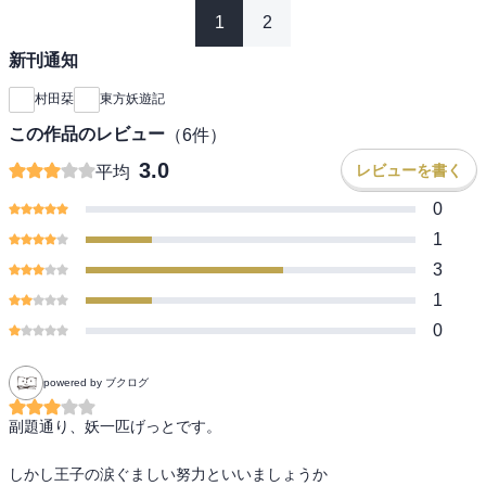
1
2
新刊通知
村田栞
東方妖遊記
この作品のレビュー
（
6
件）
3.0
レビューを書く
平均
0
1
3
1
0
powered by ブクログ
副題通り、妖一匹げっとです。

しかし王子の涙ぐましい努力といいましょうか
