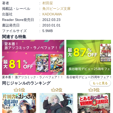
著者
:
村田栞
掲載誌・レーベル
:
角川ビーンズ文庫
出版社
:
KADOKAWA
Reader Store発売日
:
2012.03.23
書誌発売日
:
2010.01.01
ファイルサイズ
:
5.9MB
関連する特集
夏本番！ 激アツコミック・ラノベフェア！！
長谷敏司デビュー25周年フェア！
同じジャンルのランキング
もっと見る
1
位
2
位
3
位