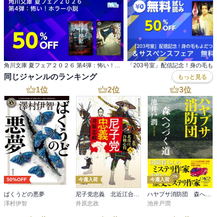
角川文庫 夏フェア２０２６ 第4弾：怖い！ホラー小説
同じジャンルのランキング
もっと見る
1
位
2
位
3
位
50%OFF
今週入荷
今週入荷
ばくうどの悪夢
尼子党忠義 北近江合戦心得〈八〉
ハヤブサ消防団 森へつづく道
澤村伊智
井原忠政
池井戸潤