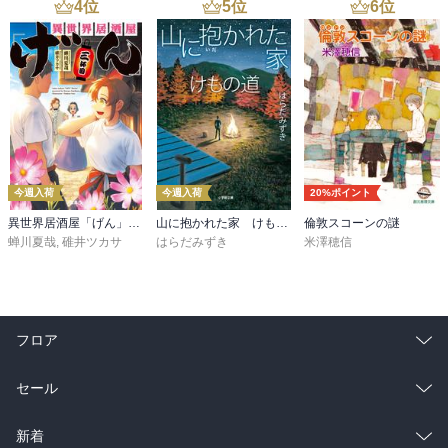
4
位
5
位
6
位
今週入荷
今週入荷
20%ポイント
異世界居酒屋「げん」三杯目
山に抱かれた家 けもの道
倫敦スコーンの謎
蝉川夏哉
,
碓井ツカサ
はらだみずき
米澤穂信
フロア
総合
コミック
セール
ラノベ
小説
総合
コミック
新着