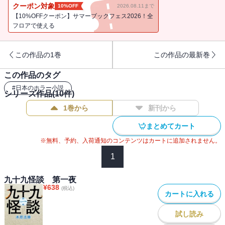
ートの売場フロア。誰もいない場所で〈何か〉にセンサーが反応し
クーポン対象
10%OFF
2026.08.11まで
赤ランプが点る（「発報」）。日本全国で起きた恐るべき怪異の
【10%OFFクーポン】サマーブックフェス2026！全
数々。選りすぐりの本当にあった怖い話99本。
フロアで使える
この作品の1巻
この作品の最新巻
この作品のタグ
#
日本のホラー小説
シリーズ作品(
10
件)
1巻から
新刊から
まとめてカート
※無料、予約、入荷通知のコンテンツはカートに追加されません。
1
九十九怪談 第一夜
¥
638
(税込)
カートに入れる
試し読み