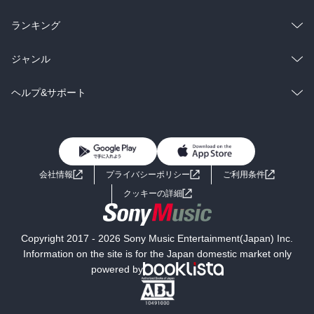
雑誌・グラビア
ビジネス・実用
ラノベ
小説
総合
コミック
ランキング
BL・TL
雑誌・グラビア
ビジネス・実用
ラノベ
小説
総合
コミック
ジャンル
BL・TL
雑誌・グラビア
ビジネス・実用
ラノベ
小説
コミック
男性コミック
ヘルプ&サポート
BL・TL
雑誌・グラビア
ビジネス・実用
女性コミック
コミック誌
初めての方へ
ヘルプ
BL・TL
ライトノベル
男子向けラノベ
よくあるご質問
お問い合わせ
会社情報
プライバシーポリシー
ご利用条件
女子向けラノベ
小説
利用規約
クッキーの詳細
国内小説
海外小説
Copyright 2017 - 2026 Sony Music Entertainment(Japan) Inc.
ミステリー
SF
Information on the site is for the Japan domestic market only
powered by
歴史・時代小説
文学