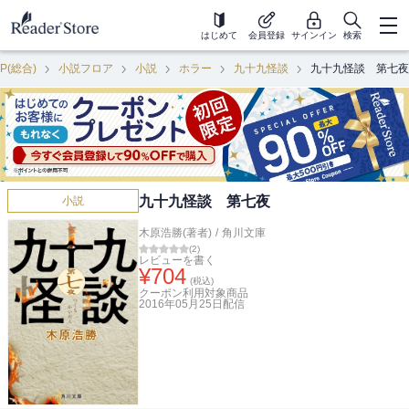
はじめて
会員登録
サインイン
検索
P(総合)
小説フロア
小説
ホラー
九十九怪談
九十九怪談 第七夜
九十九怪談 第七夜
小説
木原浩勝(著者)
/
角川文庫
(
2
)
レビューを書く
¥
704
(税込)
クーポン利用対象商品
2016年05月25日
配信