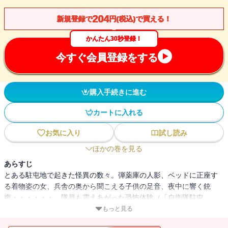
204
新規登録で
円(税込)で買える！
かんたん30秒登録！
今すぐ会員登録をする
購入手続きに進む
カートに入れる
お気に入り
試し読み
ほかの巻を見る
あらすじ
とある駐屯地で起きた怪異の数々。弾薬庫の人影、ベッドに正座す
る着物姿の女、兵舎の奥から聞こえる子供の足音、夜中に響く銃
声・・・・・・。隊員も震えあがった恐怖体験（「自衛隊駐屯
地」）。化粧品会社の工場にある無菌室で夜勤中、足元でカサカサ
もっと見る
と音が・・・・・・（「無菌室」）。病院の霊安室、閉店後のデパ