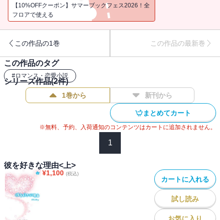
【10%OFFクーポン】サマーブックフェス2026！全
フロアで使える
この作品の1巻
この作品の最新巻
この作品のタグ
#
ロマンス・恋愛小説
シリーズ作品(
2
件)
1巻から
新刊から
まとめてカート
※無料、予約、入荷通知のコンテンツはカートに追加されません。
1
彼を好きな理由<上>
¥
1,100
(税込)
カートに入れる
試し読み
お気に入り