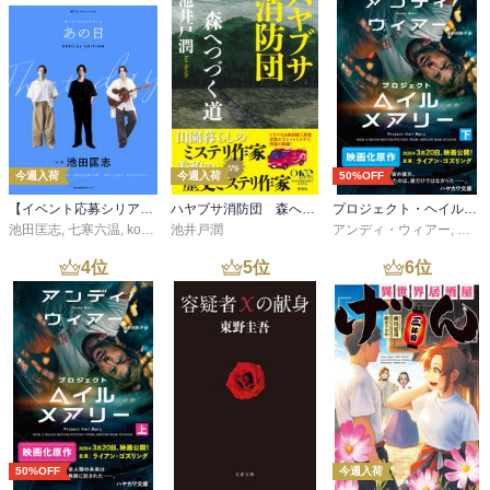
今週入荷
今週入荷
50%OFF
【イベント応募シリアルコード付】池田匡志出演・オーディオフォトブック「あの日」SPECIAL EDITION（音声／動画付）
ハヤブサ消防団 森へつづく道
プロジェクト・ヘイル・メアリー 下
池田匡志
,
七寒六温
,
konoko58
池井戸潤
,
村崎キコ
アンディ・ウィアー
,
小野
4
位
5
位
6
位
50%OFF
今週入荷