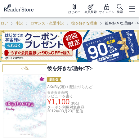
はじめて
会員登録
サインイン
検索
フロア
小説
ロマンス・恋愛小説
彼を好きな理由
彼を好きな理由<下>
彼を好きな理由<下>
小説
最新巻
AKuBiy(著)
/
魔法のiらんど
(
0
)
レビューを書く
¥
1,100
(税込)
クーポン利用対象商品
2012年03月23日
配信