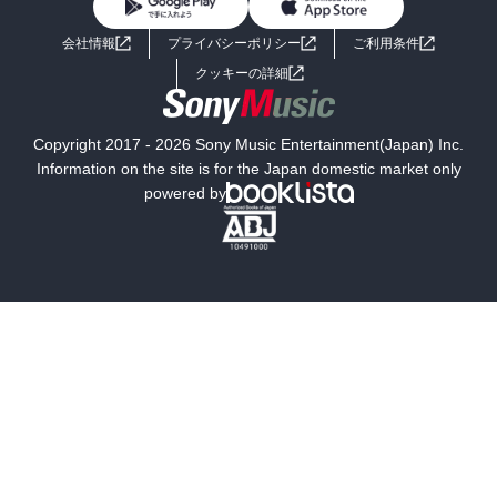
BL・TL
ライトノベル
男子向けラノベ
よくあるご質問
お問い合わせ
会社情報
プライバシーポリシー
ご利用条件
女子向けラノベ
小説
利用規約
クッキーの詳細
国内小説
海外小説
Copyright 2017 - 2026 Sony Music Entertainment(Japan) Inc.
ミステリー
SF
Information on the site is for the Japan domestic market only
powered by
歴史・時代小説
文学
雑誌
グラビア写真集
ボーイズラブ
ティーンズラブ
人文・思想・歴史
社会・政治・法律
ビジネス・経済
サイエンス・テクノロジー
コンピュータ・情報
くらし・家庭