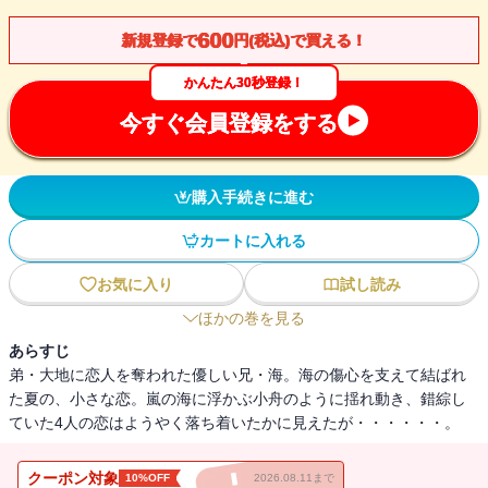
600
新規登録で
円(税込)で買える！
かんたん30秒登録！
今すぐ会員登録をする
購入手続きに進む
カートに入れる
お気に入り
試し読み
ほかの巻を見る
あらすじ
弟・大地に恋人を奪われた優しい兄・海。海の傷心を支えて結ばれ
た夏の、小さな恋。嵐の海に浮かぶ小舟のように揺れ動き、錯綜し
ていた4人の恋はようやく落ち着いたかに見えたが・・・・・・。
クーポン対象
10%OFF
2026.08.11まで