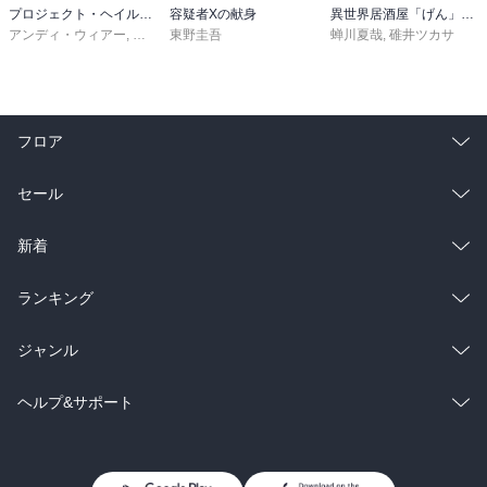
プロジェクト・ヘイル・メアリー 上
容疑者Xの献身
異世界居酒屋「げん」三杯目
アンディ・ウィアー
,
小野田和子
東野圭吾
蝉川夏哉
,
碓井ツカサ
フロア
総合
コミック
セール
ラノベ
小説
総合
コミック
新着
雑誌・グラビア
ビジネス・実用
ラノベ
小説
総合
コミック
ランキング
BL・TL
雑誌・グラビア
ビジネス・実用
ラノベ
小説
総合
コミック
ジャンル
BL・TL
雑誌・グラビア
ビジネス・実用
ラノベ
小説
コミック
男性コミック
ヘルプ&サポート
BL・TL
雑誌・グラビア
ビジネス・実用
女性コミック
コミック誌
初めての方へ
ヘルプ