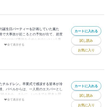
ザ・スリーピング・スノーホワイト（眠れ
られたその2人とは・・・？
の誕生日パーティーを計画していた薫た
カートに入れる
港で大事故が起こるとの予知が出て、超度
」でなければ事故を止められないという事
試し読み
地時刻まで50時間もあり、当日を待たず
全て表示する
とだが・・・？一方、同じくパーティーに
お気に入り
ゼントの買い物中に「影チル」と出会
たチルドレン。卒業式で感涙する皆本が冷
カートに入れる
後、バベルからは、一人前のエスパーとし
支給された。さらに、いつまでも皆本と同
試し読み
とで、各自実家に戻るようにとの説明を受
全て表示する
猛反発。特に実家が京都の葵は、学校まで
お気に入り