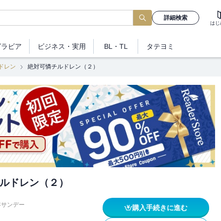
詳細検索
はじ
グラビア
ビジネス
・実用
BL・TL
タテヨミ
ドレン
絶対可憐チルドレン（２）
ルドレン（２）
年サンデー
購入手続きに進む