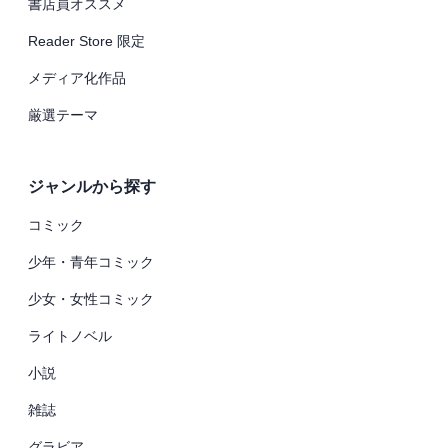
書店員オススメ
Reader Store 限定
メディア化作品
厳選テーマ
ジャンルから探す
コミック
少年・青年コミック
少女・女性コミック
ライトノベル
小説
雑誌
グラビア