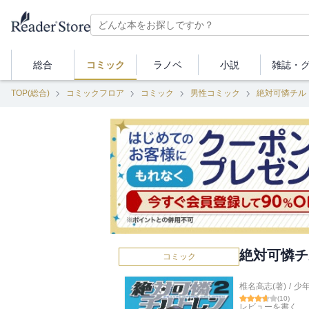
総合
コミック
ラノベ
小説
雑誌・
TOP(総合)
コミックフロア
コミック
男性コミック
絶対可憐チル
絶対可憐チ
コミック
椎名高志(著)
/
少
(
10
)
レビューを書く