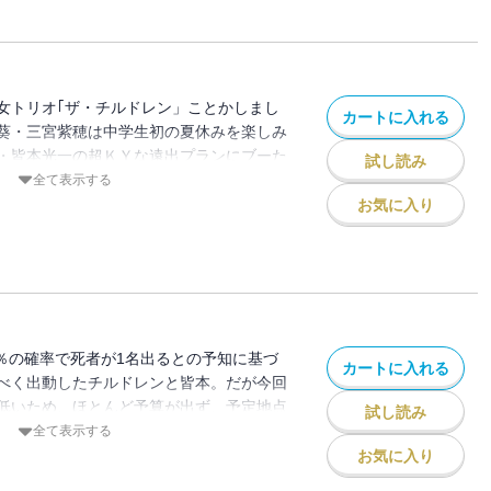
女トリオ｢ザ・チルドレン」ことかしまし
カートに入れる
葵・三宮紫穂は中学生初の夏休みを楽しみ
・皆本光一の超ＫＹな遠出プランにブーた
試し読み
遠出先のキャンプ地に謎の怪物が出現！！
全て表示する
た、おぞましき怪物の正体とは・・・！？
お気に入り
ルドレンのクラスに転校生がやってきた。
んと、薫達の宿敵・犯罪エスパー集団｢パ
年・少女達！！ 波乱含みの新学期が始ま
0％の確率で死者が1名出るとの予知に基づ
カートに入れる
べく出動したチルドレンと皆本。だが今回
低いため、ほとんど予算が出ず、予定地点
試し読み
での潜水艦に便乗、そこからの監視はスワ
全て表示する
。その最中、ゴムボートに乗ったチャラ男
お気に入り
ルドレンだが・・・？