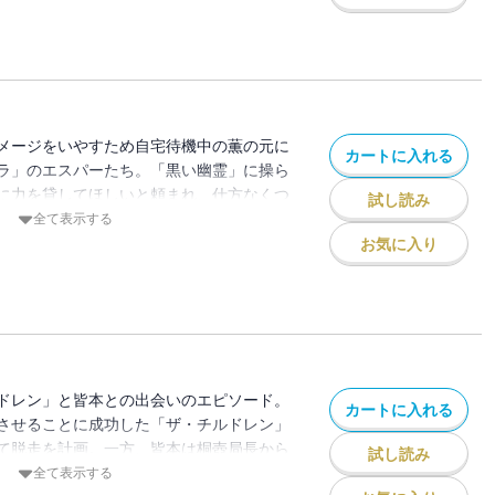
に耐えきれず・・・！？
メージをいやすため自宅待機中の薫の元に
カートに入れる
ラ」のエスパーたち。「黒い幽霊」に操ら
に力を貸してほしいと頼まれ、仕方なくつ
試し読み
のものを粒子に変える合成能力者ひとりを
全て表示する
部の言いつけで薫のガードをするが、澪の
お気に入り
た薫は戦う意志を見せ始め・・・。
ドレン」と皆本との出会いのエピソード。
カートに入れる
させることに成功した「ザ・チルドレン」
て脱走を計画。一方、皆本は桐壺局長から
試し読み
指揮官に志願してほしいと懇願されてい
全て表示する