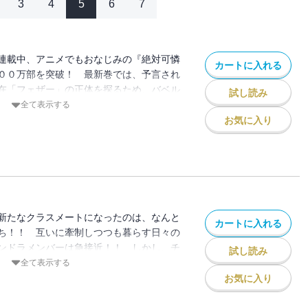
3
4
5
6
7
連載中、アニメでもおなじみの『絶対可憐
カートに入れる
００万部を突破！ 最新巻では、予言され
在「フェザー」の正体を探るため、バベル
試し読み
る２大組織が共同戦線を展開！ 美少女エ
全て表示する
ルドレンの活躍をお楽しみに！
お気に入り
新たなクラスメートになったのは、なんと
カートに入れる
ち！！ 互いに牽制しつつも暮らす日々の
ンドラメンバーは急接近！！ しかし、チ
試し読み
ブースト」解明を企む「黒い幽霊」は邪魔
全て表示する
ーを引き離そうと画策する。 さらには液
お気に入り
場に突如フェザーが現れて・・・！？ チ
と危険が迫る！！