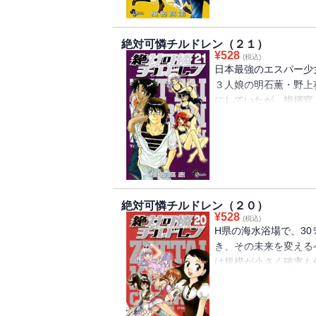
絶対可憐チルドレン（２１）
¥
528
(税込)
日本最強のエスパー少
３人娘の明石薫・野上
にしていたが、指揮官
れまくり！！ が、
緊急出動した薫が見
そして夏休み明け、チ
その転校生は・・・な
ンドラ｣に所属する少
る・・・！！
絶対可憐チルドレン（２０）
¥
528
(税込)
H県の海水浴場で、3
き、その未来を変える
は規模が小さく確率も
の海上までは演習つい
ンボートという有り様
たちにナンパされたチ