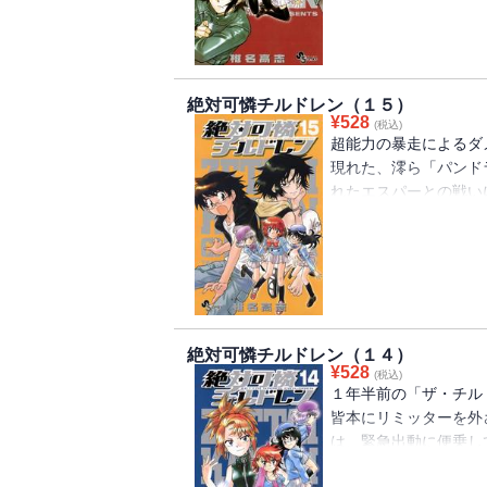
離ればなれになること
絶対可憐チルドレン（１５）
¥
528
(税込)
超能力の暴走によるダ
現れた、澪ら「パンド
れたエスパーとの戦い
いて来た薫だが、体そ
相手に大苦戦。澪は兵
仲間が苦戦する姿を見
絶対可憐チルドレン（１４）
¥
528
(税込)
１年半前の「ザ・チル
皆本にリミッターを外
は、緊急出動に便乗し
「ザ・チルドレン」の