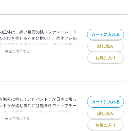
の正体は、黒い幽霊の娘（ファントム・ド
カートに入れる
をおびき寄せるために撒いた、強化アレル
女を追跡する皆本たちだが、相手の攻撃を
試し読み
に出血し倒れてしまう。もっともそれは催
全て表示する
、実際には薫はほとんどケガしていなかっ
お気に入り
を海外に移していたパンドラが日本に戻っ
カートに入れる
ンドラが絡む事件には無条件でトップチー
決め、当然ザ・チルドレンもその対象に。
試し読み
だ中学生であることに配慮して、新たな特
全て表示する
ートに付けることに。「ザ・イクスプロレ
お気に入り