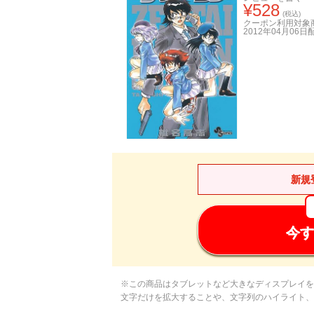
¥
528
(税込)
クーポン利用対象
2012年04月06日
新規
今す
※この商品はタブレットなど大きなディスプレイを
文字だけを拡大することや、文字列のハイライト、