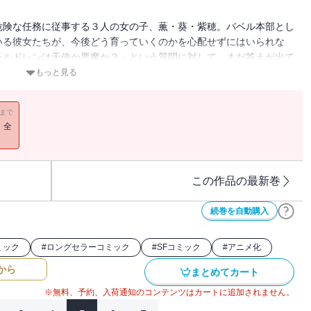
危険な任務に従事する３人の女の子、薫・葵・紫穂。バベル本部とし
いる彼女たちが、今後どう育っていくのかを心配せずにはいられな
チルドレンは天使か悪魔か？」という質問に対して、まだ答えが出て
もっと見る
11まで
！全
この作品の最新巻
続巻を自動購入
ミック
#
ロングセラーコミック
#
SFコミック
#
アニメ化
から
まとめてカート
※無料、予約、入荷通知のコンテンツはカートに追加されません。