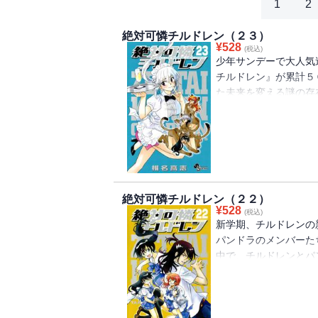
1
2
絶対可憐チルドレン（２３）
¥
528
(税込)
少年サンデーで大人気
チルドレン』が累計５
た未来を変える謎の存
と、パンドラ、敵対す
スパー三人組、ザ・チ
絶対可憐チルドレン（２２）
¥
528
(税込)
新学期、チルドレンの
パンドラのメンバーた
中で、チルドレンとパ
ルドレンの「トリプル
となるパンドラメンバ
化ガス爆破予知発生現
ルドレンに新たなる謎