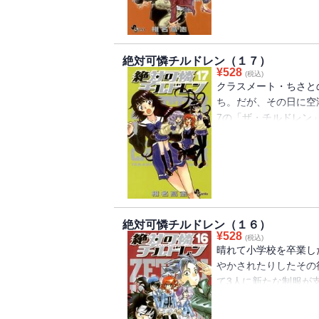
イター（診察者）」「
る白雪姫）」と名付け
絶対可憐チルドレン（１７）
¥
528
(税込)
クラスメート・ちさと
ち。だが、その日に空
7の「ザ・チルドレン
態が発生！幸いまだ余
に防止も可能というこ
呼ばれた悠理は、プレ
い・・・
絶対可憐チルドレン（１６）
¥
528
(税込)
晴れて小学校を卒業し
やかされたりしたその
て3人に新たな制服が
居は良くないというこ
けるが、チルドレンは