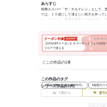
あらすじ
特務エスパー「ザ・チルドレン」として、
ては、１０歳にして凄まじい能力を持って
い。とはいえ、本部の予知システムでも「
いないのが現状で・・・。
クーポン対象
10%OFF
2026.08.
【10%OFFクーポン】サマーブックフェス2026
フロアで使える
この作品の1巻
この作品のタグ
#
週刊少年サンデー（00年代）
#
超能力コ
シリーズ作品(
63
件)
1巻から
新刊