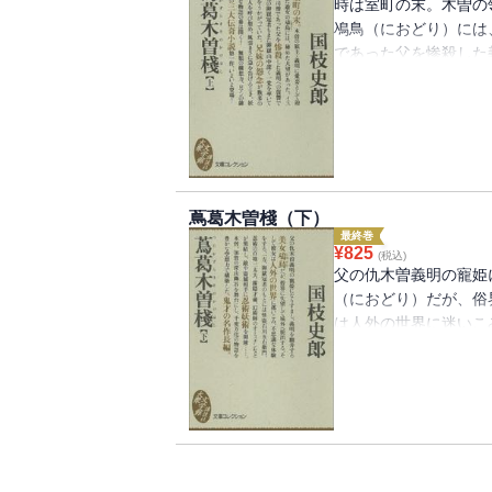
時は室町の末。木曽の
鳰鳥（におどり）には
であった父を惨殺した
御嶽山中深く一党を率
が数多の妖士怪人を呼
壮大な物語の幕は開く
大伝奇小説第１作。
蔦葛木曽棧（下）
最終巻
¥
825
(税込)
父の仇木曽義明の寵姫
（におどり）だが、俗
は人外の世界に迷いこ
のもとには怪盗石川五
術師のオースチンなど
陳……。木曽、加賀の
かな空想力で構築した