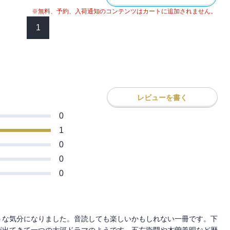
※無料、予約、入荷通知のコンテンツはカートに追加されません。
1
レビューを書く
0
1
0
0
0
うな気分になりました。音読しても楽しいかもしれない一冊です。下
が出てきて一つの大河ドラマのようです。五右衛門や木曽義明など歴