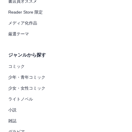
書店員オススメ
Reader Store 限定
メディア化作品
厳選テーマ
ジャンルから探す
コミック
少年・青年コミック
少女・女性コミック
ライトノベル
小説
雑誌
グラビア