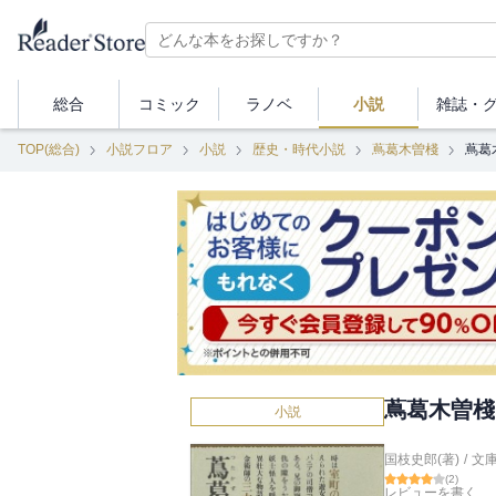
総合
コミック
ラノベ
小説
雑誌・
TOP(総合)
小説フロア
小説
歴史・時代小説
蔦葛木曽棧
蔦葛
蔦葛木曽棧
小説
国枝史郎(著)
/
文
(
2
)
レビューを書く