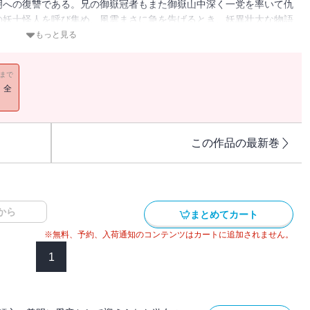
明への復讐である。兄の御嶽冠者もまた御嶽山中深く一党を率いて仇
の妖士怪人を呼び集め、風雲まさに急を告げるとき、妖異壮大な物語
金術師の三大伝奇小説第１作。
もっと見る
11まで
！全
この作品の最新巻
から
まとめてカート
※無料、予約、入荷通知のコンテンツはカートに追加されません。
1