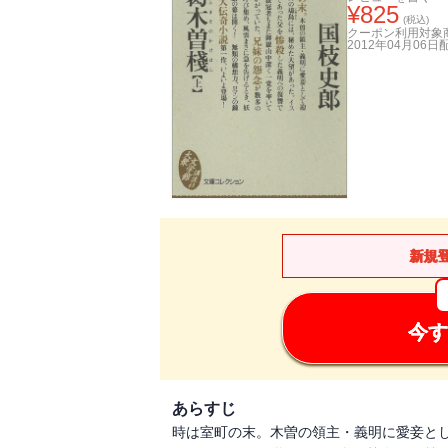
¥
825
(税込)
クーポン利用対象
2012年04月06日
新規
今す
あらすじ
時は室町の末。木曽の領主・義明に愛妾と