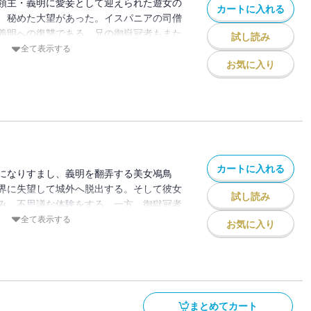
領主・義明に愛妾として迎えられた遊女の
カートに入れる
、秘めた大望があった。イスパニアの司僧
義明への復讐である。兄の御嶽冠者もまた
試し読み
いて仇の隙をうかがっていた。兄妹の怨念
全て表示する
び集め、風雲まさに急を告げるとき、妖異
お気に入り
！ 無類の構想力、ロマンの錬金術師の三
カートに入れる
になりすまし、義明を翻弄する美女鳰鳥
界に失望して城外へ脱出する。そして彼女
試し読み
み、不思議な体験をする。一方、御獄冠者
右衛門、忍術の百地三太夫、霧隠才蔵、幻
全て表示する
お気に入り
が集結し、敵や盗賊相手に忍術妖術を開
深山幽谷を舞台にし、千変万化の物語を豊
、鬼才の名作長編。
まとめてカート